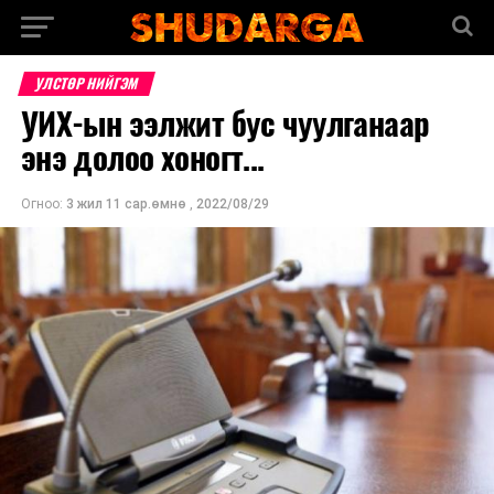
УЛСТӨР НИЙГЭМ
УИХ-ын ээлжит бус чуулганаар
энэ долоо хоногт...
Огноо:
3 жил 11 сар.өмнө
,
2022/08/29