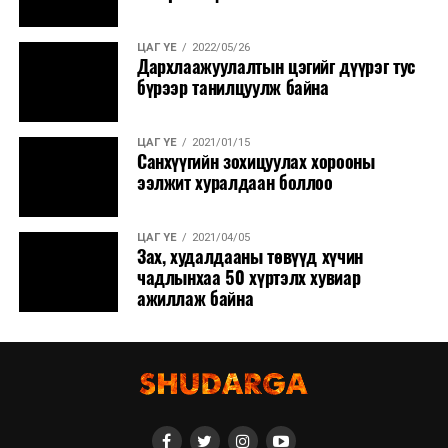
ЦАГ ҮЕ
2022/05/26
Дархлаажуулалтын цэгийг дүүрэг тус
бүрээр танилцуулж байна
ЦАГ ҮЕ
2021/01/15
Санхүүгийн зохицуулах хорооны
ээлжит хуралдаан боллоо
ЦАГ ҮЕ
2021/04/05
Зах, худалдааны төвүүд хүчин
чадлынхаа 50 хүртэлх хувиар
ажиллаж байна