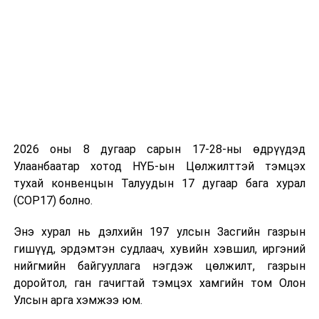
ГУРАВ.
БАЙНГЫН ХОРООНЫ ХУРАЛДААН
14.00
Төрийн байгуулалтын
“Жанжин
байнгын хорооны хуралдаан:
Д.Сүхбаатар”
танхим
Хэлэлцэх асуудал:
· “Ажлын хэсэг байгуулах
тухай” Улсын Их Хурлын
2026 оны 8 дугаар сарын 17-28-ны өдрүүдэд
тогтоолын төсөл /
анхны
Улаанбаатар хотод НҮБ-ын Цөлжилттэй тэмцэх
хэлэлцүүлэг
/
тухай конвенцын Талуудын 17 дугаар бага хурал
(COP17) болно.
· Бусад
Энэ хурал нь дэлхийн 197 улсын Засгийн газрын
16.00
Төрийн байгуулалтын
“Жанжин
гишүүд, эрдэмтэн судлаач, хувийн хэвшил, иргэний
байнгын хорооны хуралдаан:
Д.Сүхбаатар”
нийгмийн байгууллага нэгдэж цөлжилт, газрын
танхим
доройтол, ган гачигтай тэмцэх хамгийн том Олон
Хэлэлцэх асуудал:
Улсын арга хэмжээ юм.