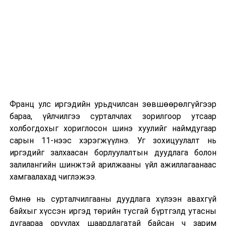
хэлэлцүүлэг
/
2026 оны 9 дүгээр сарын 1-нээс цахимаар
эхэлнэ.
· Бусад
2026 оны 9 дүгээр сарын 14-нөөс танхимаар
17.00
· “Ажлын хэсэг байгуулах
үргэлжилнэ.
тухай” Улсын Их Хурлын
Оюутны дотуур байр
тогтоолын төсөл /
эцсийн
хэлэлцүүлэг
/
Франц улс иргэдийн урьдчилсан зөвшөөрөлгүйгээр
2026 оны 9 дүгээр сарын 13-наас оюутнуудыг
бараа, үйлчилгээ сурталчлах зорилгоор утсаар
дотуур байранд оруулж эхэлнэ.
· Бусад
холбогдохыг хориглосон шинэ хуулийг наймдугаар
Сургууль, цэцэрлэгийн үйл ажиллагааны
сарын 11-нээс хэрэгжүүлнэ. Уг зохицуулалт нь
19.00
· Бусад
зохицуулалт
иргэдийг залхаасан борлуулалтын дуудлага болон
залилангийн шинжтэй арилжааны үйл ажиллагаанаас
2026 оны 8 дугаар сарын 17–28-ны өдрүүдэд
хамгаалахад чиглэжээ.
МЯГМАР ГАРАГ /2022.08.30/
нийслэлийн бүх сургууль, цэцэрлэгт ажлын
Өмнө нь сурталчилгааны дуудлага хүлээн авахгүй
байранд элсэлт, бүртгэл болон бусад аливаа
байхыг хүссэн иргэд төрийн тусгай бүртгэлд утасны
арга хэмжээ зохион байгуулахгүй болно.
ЦАГ
НЭГ.АЖЛЫН ХЭСГИЙН
ХААНА
дугаараа оруулах шаардлагатай байсан ч зарим