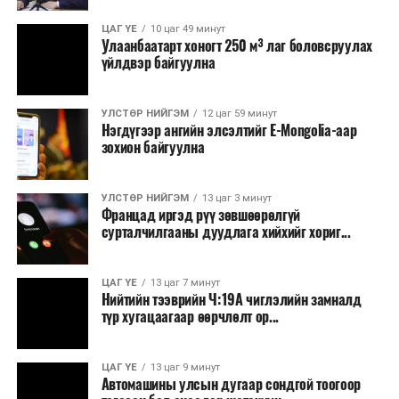
Зайлшгүй шаардлагагүй тоног төхөөрөмж,
ЦАГ ҮЕ
10 цаг 49 минут
тавилга, автомашин худалдан авах;
Улаанбаатарт хоногт 250 м³ лаг боловсруулах
үйлдвэр байгуулна
Батлан хамгаалах, хууль зүйн салбараас бусад
сургалт, дадлага;
УЛСТӨР НИЙГЭМ
12 цаг 59 минут
Хуулиар заавал мэдээлэхээс бусад кино,
Нэгдүгээр ангийн элсэлтийг E-Mongolia-аар
контент, хэвлэлийн зардал;
зохион байгуулна
Заавал олгохоос бусад тэтгэмж, урамшуулал.
УЛСТӨР НИЙГЭМ
13 цаг 3 минут
Санхүүгийн хэмнэлтийн горимыг 2026 оны
Францад иргэд рүү зөвшөөрөлгүй
арванхоёрдугаар сарын 31 хүртэл мөрдөнө. Харин
сурталчилгааны дуудлага хийхийг хориг...
эрүүл мэндийн салбар уг хэмнэлтийн горимд
хамрагдахгүй бөгөөд цэцэрлэг, сургуулийн хүүхдийн
ЦАГ ҮЕ
13 цаг 7 минут
эрт илрүүлэг, вакцинжуулалт, томуу, томуу төст
Нийтийн тээврийн Ч:19А чиглэлийн замналд
өвчний эсрэг арга хэмжээ зэрэг зайлшгүй
түр хугацаагаар өөрчлөлт ор...
шаардлагатай ажлууд төлөвлөгөөний дагуу
үргэлжилнэ гэж Ерөнхий сайд Н.Учрал онцоллоо.
ЦАГ ҮЕ
13 цаг 9 минут
Автомашины улсын дугаар сондгой тоогоор
Мөн бүх шатны төсвийн ерөнхийлөн захирагч нарт