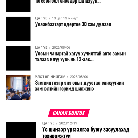
төгссөн бол өнөөдөр шатахуун...
салбар бүрдээ урсгал зардлыг 20 хувиар бууруулах,
нөхөн томилгоо хийхгүй байх, аялал, амралт, зугаалга,
ЦАГ ҮЕ
13 цаг 13 минут
хамт олны урлаг, спортын арга хэмжээг зохион
Улаанбаатарт өдөртөө 30 хэм дулаан
байгуулахгүй байх, төрийн албанд шинэ орон тоо бий
болгохгүй байх, эрчим хүчний хэрэглээг хэмнэх, хурал,
сургалтыг цахим хэлбэрт шилжүүлэх, төрийн албан
ЦАГ ҮЕ
2026/08/06
хаагчдыг зарим өдрүүдэд цахимаар ажиллуулах арга
Улсын чанартай хатуу хучилттай авто замын
хэмжээг үргэлжлүүлэхийг үүрэг болголоо.
талаас илүү хувь нь 13-аас...
Төсвийн сахилга бат сайжирч, эдийн засгийн нөхцөл
УЛСТӨР НИЙГЭМ
2026/08/06
байдал хэвийн болсон тохиолдолд эдгээр
Засгийн газар энэ оныг дуустал санхүүгийн
хязгаарлалтыг үе шаттайгаар сулруулах юм.
хэмнэлтийн горимд шилжинэ
САНАЛ БОЛГОХ
ЦАГ ҮЕ
2023/12/19
Үс шинээр үргээлгэх буюу засуулахад
тохиромжгүй