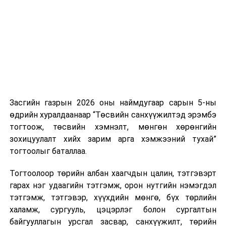
УНШСАН:
1994
нэгжийг 375 мянга хүртэлх еврогоор торгох
боломжтой. Харин хэрэглэгч өөрөө зөвшөөрсөн,
ДАРААХ МЭДЭЭ
Сурах бичгийн нөхөн хангалт хийхэд бэлэн боллоо
эсвэл тухайн компанитай өмнө нь гэрээний
харилцаатай бөгөөд шинэ үйлчилгээ санал болгож
ӨМНӨХ МЭДЭЭ
буй тохиолдолд хориг үйлчлэхгүй. Иргэд
Улсын Их Хурлын 2022 оны ээлжит бус чуулганы
үргэлжлэх хугацааг сунгалаа
зөвшөөрөлгүй дуудлагын талаар төрийн цахим
хуудсаар мэдээлэх боломжтой.
Засгийн газрын 2026 оны наймдугаар сарын 5-ны
Шинэ хууль Францын зах зээлд үйлчилдэг гадаадын
өдрийн хуралдаанаар “Төсвийн санхүүжилтэд эрэмбэ
дуудлагын төвүүдэд нөлөөлөхөөр байна. Тухайлбал,
тогтоож, төсвийн хэмнэлт, мөнгөн хөрөнгийн
Мароккогийн дуудлагын төвүүдийн орлогын 80 гаруй
зохицуулалт хийх зарим арга хэмжээний тухай”
хувь Францын зах зээлээс бүрддэг бөгөөд тус улсын
тогтоолыг баталлаа.
40–50 мянган ажлын байр эрсдэлд орж болзошгүйг
Мароккогийн хөдөлмөр эрхлэлтийн сайд мэдэгджээ.
Тогтоолоор төрийн албан хаагчдын цалин, тэтгэвэрт
гарах нэг удаагийн тэтгэмж, орон нутгийн нэмэгдэл
тэтгэмж, тэтгэвэр, хүүхдийн мөнгө, бүх төрлийн
халамж, сургууль, цэцэрлэг болон сургалтын
байгууллагын урсгал засвар, санхүүжилт, төрийн