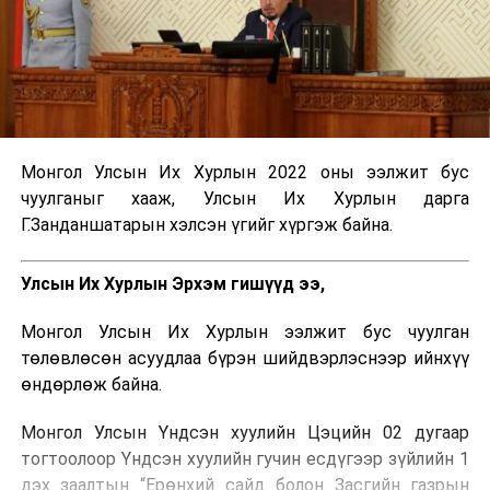
Монгол Улсын Их Хурлын 2022 оны ээлжит бус
чуулганыг хааж, Улсын Их Хурлын дарга
Г.Занданшатарын хэлсэн үгийг хүргэж байна.
Улсын Их Хурлын Эрхэм гишүүд ээ,
Монгол Улсын Их Хурлын ээлжит бус чуулган
төлөвлөсөн асуудлаа бүрэн шийдвэрлэснээр ийнхүү
өндөрлөж байна.
Монгол Улсын Үндсэн хуулийн Цэцийн 02 дугаар
тогтоолоор Үндсэн хуулийн гучин есдүгээр зүйлийн 1
дэх заалтын “Ерөнхий сайд болон Засгийн газрын