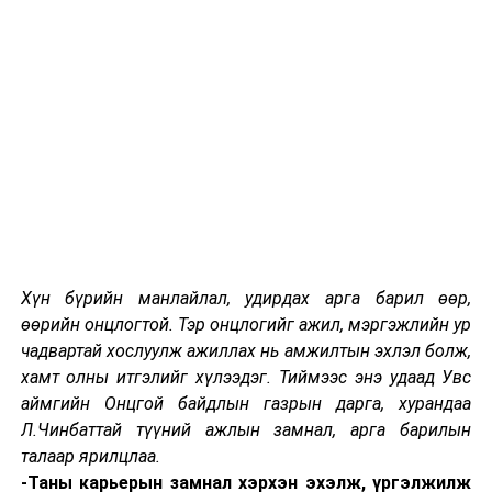
Үндсэн хуульд нэмэлт, өөрчлөлт оруулах эрх бүхий
цорын ганц субъектийн хувьд Улсын Их Хурал
Үндсэн хуульд нэмэлт, өөрчлөлт оруулах журмын
тухай, Монгол Улсын Их Хурлын чуулганы хуралдааны
дэгийн тухай хуулиудад зохих тодотгол хийсний
үндсэн дээр Монгол Улсын Үндсэн хуульд өөрчлөлт
оруулж, баталгаажууллаа.
Үндсэн хуулийн энэхүү өөрчлөлт гарсан өдрөөсөө
хүчин төгөлдөр болж, Монгол Улсын Ерөнхийлөгч
нотлон баталгаажуулсан учир түүнд нийцүүлэн
Засгийн газрын тухай хуульд өөрчлөлт оруулсан.
Хүн бүрийн манлайлал, удирдах арга барил өөр,
өөрийн онцлогтой. Тэр онцлогийг ажил, мэргэжлийн ур
Мөн Монгол Улсын Ерөнхий сайд Лувсаннамсрайн
чадвартай хослуулж ажиллах нь амжилтын эхлэл болж,
Оюун-Эрдэнэ өөрийн бүрэн эрхийн хүрээнд Засгийн
хамт олны итгэлийг хүлээдэг. Тиймээс энэ удаад Увс
газрын бүтэц, бүрэлдэхүүнд зарим өөрчлөлт оруулах
аймгийн Онцгой байдлын газрын дарга, хурандаа
тухай саналаа өргөн мэдүүлснийг Улсын Их Хурал
Л.Чинбаттай түүний ажлын замнал, арга барилын
хуулийн дагуу хэлэлцэн шийдвэрлэлээ. Шинээр
талаар ярилцлаа.
томилогдсон Засгийн газрын гишүүд Улсын Их
-Таны карьерын замнал хэрхэн эхэлж, үргэлжилж