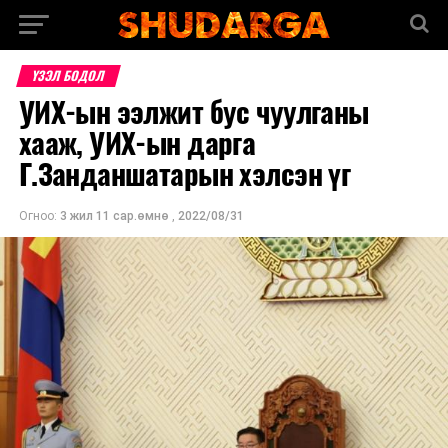
ҮЗЭЛ БОДОЛ
УИХ-ын ээлжит бус чуулганы
хааж, УИХ-ын дарга
Г.Занданшатарын хэлсэн үг
Огноо:
3 жил 11 сар.өмнө
,
2022/08/31