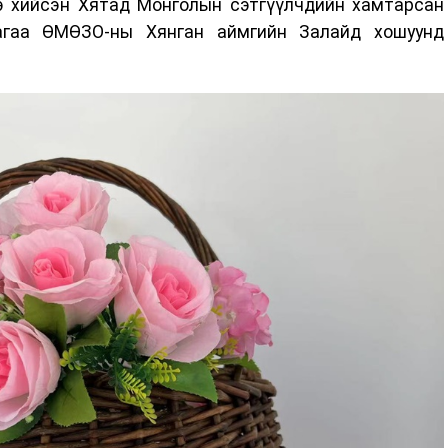
э хийсэн Хятад Монголын сэтгүүлчдийн хамтарсан
агаа ӨМӨЗО-ны Хянган аймгийн Залайд хошуунд