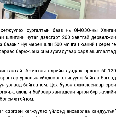
 хөгжүүлэх сургалтын бааз нь ӨМӨЗО-ны Хянган
н шянгийн нутаг дэвсгэрт 200 хавтгай дөрвөлжин
нэ баазыг Нунмөрөн шян 500 мянган юанийн хөрөнгө
сараас барьж, энэ оны зургадугаар сард ашиглалтад
жилтантай. Ажилтны өдрийн дундаж орлого 60-120
 зэрэг гар урлалын үйлдвэрлэл явуулж байгаа бөгөөд
үүн урлаад байгаа юм. Цех бүрэн ажилласнаар орон
хөгжиж, ажлын байраар хангадсан иргэн бүр жилийн
х боломжтой юм.
г сэргээн хөгжүүлэх үйлсэд анхаарлаа хандуулъя”