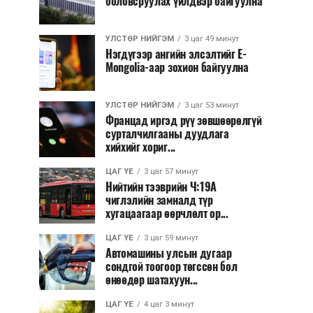
боловсруулах үйлдвэр байгуулна
УЛСТӨР НИЙГЭМ
3 цаг 49 минут
Нэгдүгээр ангийн элсэлтийг E-
Mongolia-аар зохион байгуулна
УЛСТӨР НИЙГЭМ
3 цаг 53 минут
Францад иргэд рүү зөвшөөрөлгүй
сурталчилгааны дуудлага
хийхийг хориг...
ЦАГ ҮЕ
3 цаг 57 минут
Нийтийн тээврийн Ч:19А
чиглэлийн замналд түр
хугацаагаар өөрчлөлт ор...
ЦАГ ҮЕ
3 цаг 59 минут
Автомашины улсын дугаар
сондгой тоогоор төгссөн бол
өнөөдөр шатахуун...
ЦАГ ҮЕ
4 цаг 3 минут