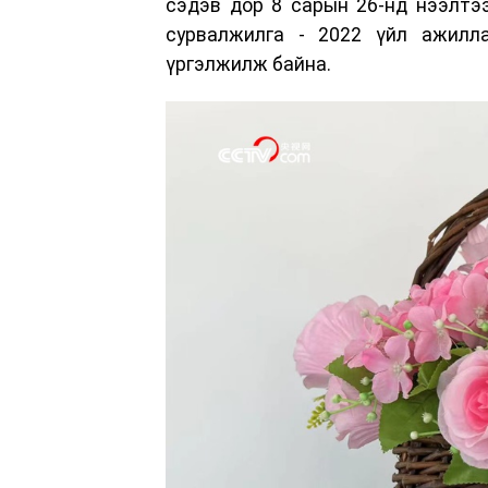
сэдэв дор 8 сарын 26-нд нээлтэ
сурвалжилга - 2022 үйл ажилл
үргэлжилж байна.