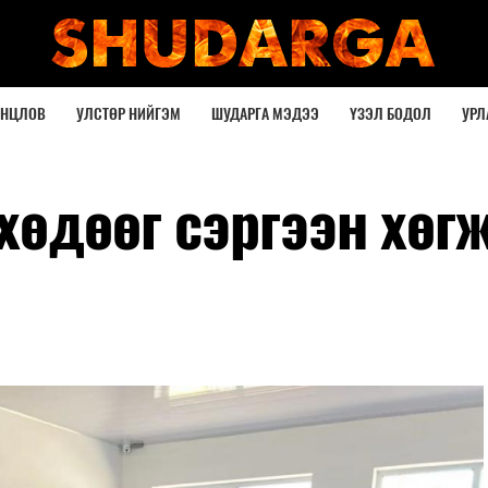
ОНЦЛОВ
УЛСТӨР НИЙГЭМ
ШУДАРГА МЭДЭЭ
ҮЗЭЛ БОДОЛ
УРЛ
хөдөөг сэргээн хөг