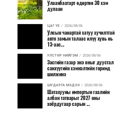
Улаанбаатарт өдөртөө 30 хэм
дулаан
ЦАГ ҮЕ
2026/08/06
Улсын чанартай хатуу хучилттай
авто замын талаас илүү хувь нь
13-аас...
УЛСТӨР НИЙГЭМ
2026/08/06
Засгийн газар энэ оныг дуустал
санхүүгийн хэмнэлтийн горимд
шилжинэ
ШУДАРГА МЭДЭЭ
2026/08/06
Шатахууны импортын гаалийн
албан татварыг 2027 оны
хоёрдугаар сарын ...