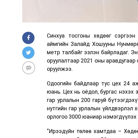
Синхуа тосгоны хөдөөг сэргээн
аймгийн Залайд Хошууны Нунмөрө
метр талбайг эзлэн байрладаг. Э
оруулалтаар 2021 оны аравдугаар 
оруулжээ.
Одоогийн байдлаар тус цех 24 а
юань. Цех нь оёдол, бургас нэхэх
гар урлалын 200 гаруй бүтээгдэх
нутгийн гар урлалын үйлдвэрлэл 
орлогоо 3000 юаниар нэмэгдүүлэ
“Ирээдүйн төлөө хамтдаа – Хөдөө