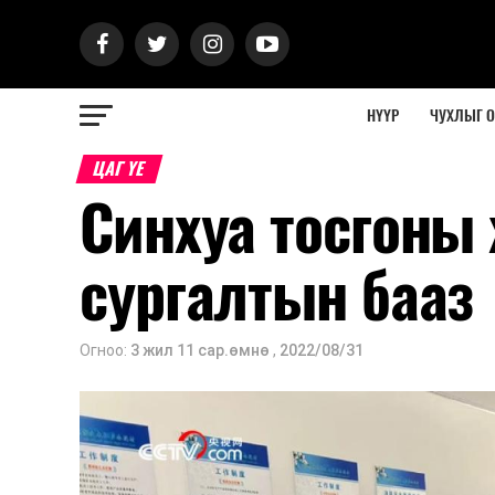
НҮҮР
ЧУХЛЫГ 
ЦАГ ҮЕ
Синхуа тосгоны 
сургалтын бааз
Огноо:
3 жил 11 сар.өмнө
,
2022/08/31