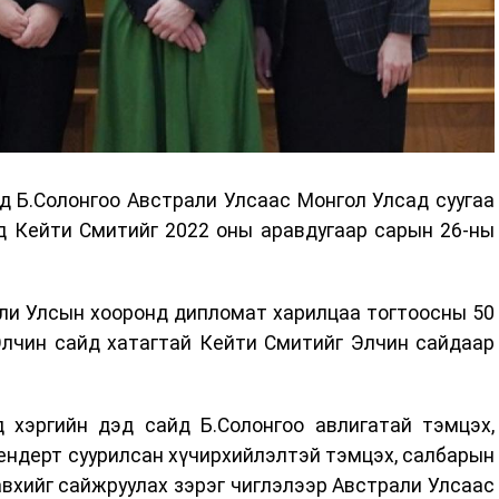
йд Б.Солонгоо Австрали Улсаас Монгол Улсад суугаа
д Кейти Смитийг 2022 оны аравдугаар сарын 26-ны
ли Улсын хооронд дипломат харилцаа тогтоосны 50
Элчин сайд хатагтай Кейти Смитийг Элчин сайдаар
д хэргийн дэд сайд Б.Солонгоо авлигатай тэмцэх,
ендерт суурилсан хүчирхийлэлтэй тэмцэх, салбарын
вхийг сайжруулах зэрэг чиглэлээр Австрали Улсаас