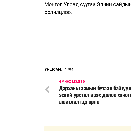
Монгол Улсад суугаа Элчин сайды
солилцлоо.
УНШСАН:
1794
ӨМНӨХ МЭДЭЭ
Дарханы замын бүтээн байгуу
эхний урсгал ирэх долоо хоног
ашиглалтад орно