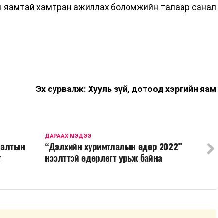
н яамтай хамтран ажиллах боломжийн талаар санал
Эх сурвалж: Хууль зүй, дотоод хэргийн яам
ДАРААХ МЭДЭЭ
лалтын
“Дэлхийн хуримтлалын өдөр 2022”
т
нээлттэй өдөрлөгт урьж байна