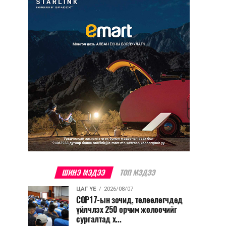
ШИНЭ МЭДЭЭ
ТОП МЭДЭЭ
ЦАГ ҮЕ
2026/08/07
COP17-ын зочид, төлөөлөгчдөд
үйлчлэх 250 орчим жолоочийг
сургалтад х...