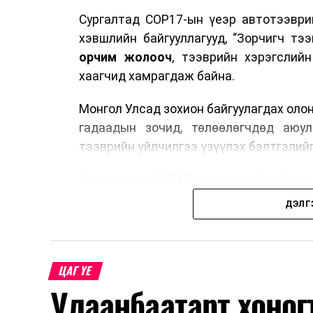
Сургалтад COP17-ын үеэр автотээври
хэвшлийн байгууллагууд, “Зорчигч тээвэ
орчим жолооч
, тээврийн хэрэгслий
хаагчид хамрагдаж байна.
Монгол Улсад зохион байгуулагдах оло
гадаадын зочид, төлөөлөгчдөд аюул
тээврийн үйлчилгээ үзүүлэх бэлтгэлийг
Сургалтаар COP17-ын ерөнхий ойлголт
зочид, төлөөлөгчдийн ангилал, үй
ДЭЛГ
хариуцлага, сахилга бат, үйлчилгээни
нэгдсэн мэдээлэл өгчээ.
Түүнчлэн зочдыг нисэх буудлаас угт
ЦАГ ҮЕ
байршилд хүргэх үе шат, маршрут, хөд
Улаанбаатарт хоног
мэдээлэл дамжуулах журам, холбогд