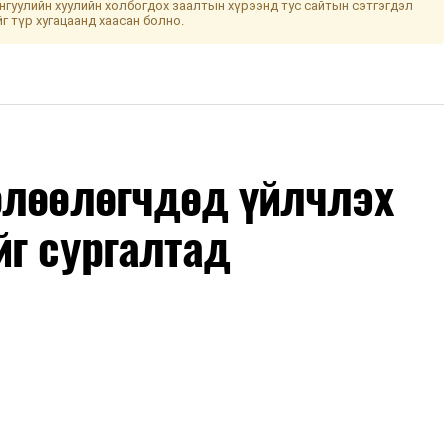
гуулийн хуулийн холбогдох заалтын хүрээнд тус сайтын сэтгэгдэл
йг түр хугацаанд хаасан болно.
өлөөлөгчдөд үйлчлэх
йг сургалтад