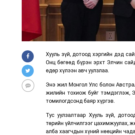
Хууль зүй, дотоод хэргийн дэд са
Онц бөгөөд бүрэн эрхт Элчин сай
өдөр хүлээн авч уулзлаа.
Энэ жил Монгол Улс болон Австра
жилийн тохиож буйг тэмдэглэж, 
томилогдсонд баяр хүргэв.
Тус уулзалтаар Хууль зүй, дотоо
төрийн үйлчилгээг цахимжуулах, ж
алба хаагчдын хүний нөөцийн чада