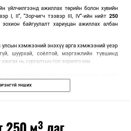
йн үйлчилгээнд ажиллах төрийн болон хувийн
р I, II”, “Зорчигч тээвэр III, IV”-ийн нийт
250
н зохион байгуулалт хариуцан ажиллах албан
н улсын хэмжээний энэхүү арга хэмжээний үеэр
гүй, шуурхай, соёлтой, мэргэжлийн түвшинд
 хангах нь сургалтын гол зорилго юм.
, ач холбогдол, зохион байгуулалтын онцлог,
лчилгээний стандарт, жолооч нарын үүрэг
ЭРЭНГҮЙ УНШИХ
й соёл, ёс зүй, мэргэжлийн харилцааны талаар
ан авах, зочид буудал болон арга хэмжээний
өлгөөний зохион байгуулалт, цагийн менежмент,
т 250 м³ лаг
ох байгууллагуудын уялдаа холбоо, аюулгүй