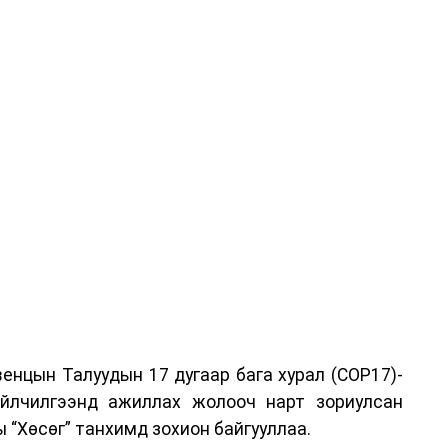
енцын Талуудын 17 дугаар бага хурал (COP17)-
үйлчилгээнд ажиллах жолооч нарт зориулсан
 “Хөсөг” танхимд зохион байгууллаа.