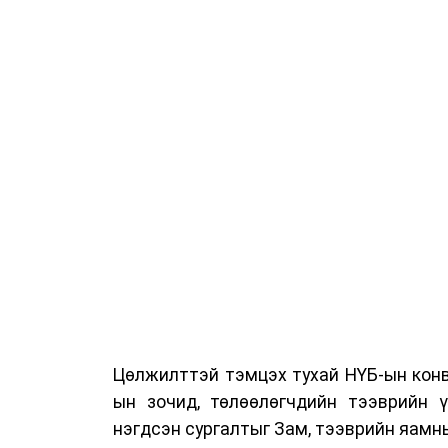
Цөлжилттэй тэмцэх тухай НҮБ-ын конв
ын зочид, төлөөлөгчдийн тээврийн 
нэгдсэн сургалтыг Зам, тээврийн яамны