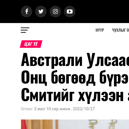
НҮҮР
ЧУХЛЫГ 
ЦАГ ҮЕ
Австрали Улсаа
Онц бөгөөд бүрэ
Смитийг хүлээн 
Огноо:
3 жил 10 сар.өмнө
,
2022/10/27