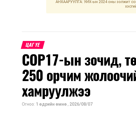
АНХААРУУЛГА: УИХ-ын 2024 оны ээлжит сон
хэсги
ЦАГ ҮЕ
COP17-ын зочид, т
250 орчим жолоочи
хамруулжээ
Огноо:
1 өдрийн өмнө
,
2026/08/07