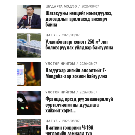
ШУДАРГА МЭДЭЭ
2026/08/07
Шатахууны нөөцийг нэмэгдүүлэх,
доголдлыг арилгахад анхаарч
байна
ЦАГ ҮЕ
2026/08/07
Улаанбаатарт хоногт 250 м³ лаг
боловсруулах үйлдвэр байгуулна
УЛСТӨР НИЙГЭМ
2026/08/07
Нэгдүгээр ангийн элсэлтийг E-
Mongolia-аар зохион байгуулна
УЛСТӨР НИЙГЭМ
2026/08/07
Францад иргэд рүү зөвшөөрөлгүй
сурталчилгааны дуудлага
хийхийг хориг...
ЦАГ ҮЕ
2026/08/07
Нийтийн тээврийн Ч:19А
чиглэлийн замналд түр