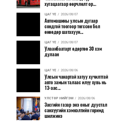
хугацаагаар өөрчлөлт ор...
ЦАГ ҮЕ
2026/08/07
Автомашины улсын дугаар
сондгой тоогоор төгссөн бол
өнөөдөр шатахуун...
ЦАГ ҮЕ
2026/08/07
Улаанбаатарт өдөртөө 30 хэм
дулаан
ЦАГ ҮЕ
2026/08/06
Улсын чанартай хатуу хучилттай
авто замын талаас илүү хувь нь
13-аас...
УЛСТӨР НИЙГЭМ
2026/08/06
Засгийн газар энэ оныг дуустал
санхүүгийн хэмнэлтийн горимд
шилжинэ