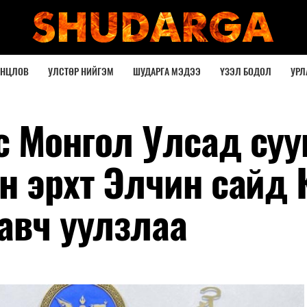
ОНЦЛОВ
УЛСТӨР НИЙГЭМ
ШУДАРГА МЭДЭЭ
ҮЗЭЛ БОДОЛ
УРЛ
с Монгол Улсад суу
н эрхт Элчин сайд 
авч уулзлаа