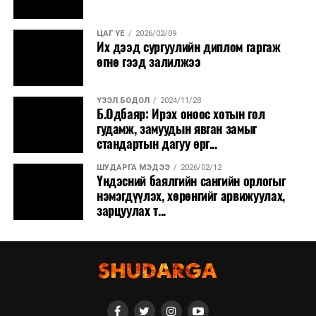
ЦАГ ҮЕ
2026/02/09
Их дээд сургуулийн диплом гаргаж
өгнө гээд залилжээ
ҮЗЭЛ БОДОЛ
2024/11/28
Б.Одбаяр: Ирэх оноос хотын гол
гудамж, замуудын явган замыг
стандартын дагуу өрг...
ШУДАРГА МЭДЭЭ
2026/02/12
Үндэсний баялгийн сангийн орлогыг
нэмэгдүүлэх, хөрөнгийг арвижуулах,
зарцуулах т...