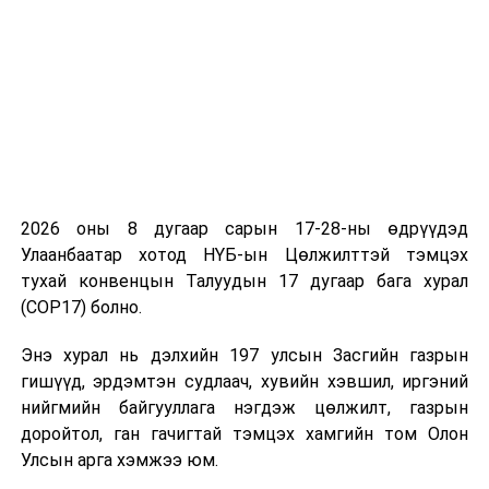
Олон улсын сэргээн босголт, хөгжлийн банк
хоорондын Зээлийн гэрээг соёрхон батлах
тухай хуулийн төсөл
Монгол Улсын Засгийн газар, Дэлхийн банк хооронд
харилцан тохиролцсон “Эдийн засгийн удирдлагыг
дэмжих хөтөлбөр” нь УИХ-аас 2016.11.24-нд
баталсан “Эдийн засгийг сэргээх хөтөлбөр”-ийн
хэрэгжилтийг дэмжих, Монгол Улсын Засгийн газрын
2026 оны 8 дугаар сарын 17-28-ны өдрүүдэд
төсвийн тогтвортой байдлыг сайжруулах, төсвийн
Улаанбаатар хотод НҮБ-ын Цөлжилттэй тэмцэх
алдагдлыг бууруулж, нэгдмэл байдлыг бий болгох,
тухай конвенцын Талуудын 17 дугаар бага хурал
нийгмийн халамжийн хөтөлбөрийг зорилтот бүлэг рүү
(COP17) болно.
чиглүүлэх, төсвийн алдагдлыг нөхөхөд чиглэж байгаа
Энэ хурал нь дэлхийн 197 улсын Засгийн газрын
юм.
гишүүд, эрдэмтэн судлаач, хувийн хэвшил, иргэний
ОУВС-тай хамтран хэрэгжүүлж буй “Өргөтгөсөн
нийгмийн байгууллага нэгдэж цөлжилт, газрын
санхүүжилтийн хөтөлбөр”-ийн санхүүжилтийн
доройтол, ган гачигтай тэмцэх хамгийн том Олон
багцын хүрээнд Дэлхийн банкнаас төсвийн дэмжлэг
Улсын арга хэмжээ юм.
болгон хэрэгжүүлж буй хөтөлбөр 3 үе шаттай.