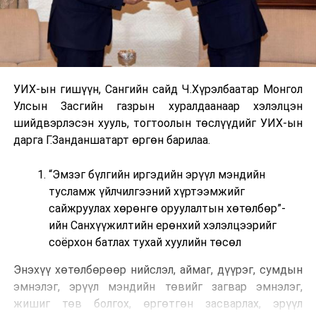
УИХ-ын гишүүн, Сангийн сайд Ч.Хүрэлбаатар Монгол
Улсын Засгийн газрын хуралдаанаар хэлэлцэн
шийдвэрлэсэн хууль, тогтоолын төслүүдийг УИХ-ын
дарга Г.Занданшатарт өргөн барилаа.
“Эмзэг бүлгийн иргэдийн эрүүл мэндийн
тусламж үйлчилгээний хүртээмжийг
сайжруулах хөрөнгө оруулалтын хөтөлбөр”-
ийн Санхүүжилтийн ерөнхий хэлэлцээрийг
соёрхон батлах тухай хуулийн төсөл
Энэхүү хөтөлбөрөөр нийслэл, аймаг, дүүрэг, сумдын
эмнэлэг, эрүүл мэндийн төвийг загвар эмнэлэг,
жишиг төв болгох, өргөтгөн засварлах, эрүүл