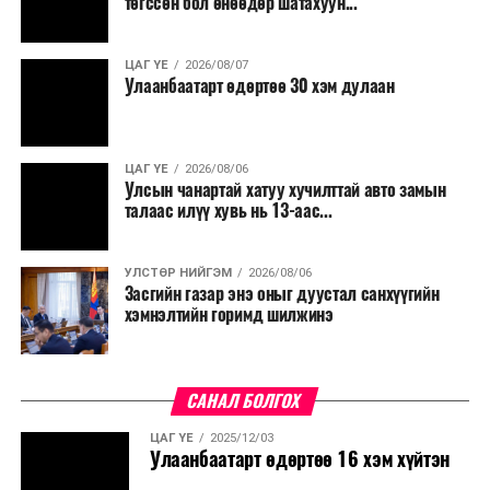
төгссөн бол өнөөдөр шатахуун...
салбар бүрдээ урсгал зардлыг 20 хувиар бууруулах,
нөхөн томилгоо хийхгүй байх, аялал, амралт, зугаалга,
ЦАГ ҮЕ
2026/08/07
хамт олны урлаг, спортын арга хэмжээг зохион
Улаанбаатарт өдөртөө 30 хэм дулаан
байгуулахгүй байх, төрийн албанд шинэ орон тоо бий
болгохгүй байх, эрчим хүчний хэрэглээг хэмнэх, хурал,
сургалтыг цахим хэлбэрт шилжүүлэх, төрийн албан
ЦАГ ҮЕ
2026/08/06
хаагчдыг зарим өдрүүдэд цахимаар ажиллуулах арга
Улсын чанартай хатуу хучилттай авто замын
хэмжээг үргэлжлүүлэхийг үүрэг болголоо.
талаас илүү хувь нь 13-аас...
Төсвийн сахилга бат сайжирч, эдийн засгийн нөхцөл
УЛСТӨР НИЙГЭМ
2026/08/06
байдал хэвийн болсон тохиолдолд эдгээр
Засгийн газар энэ оныг дуустал санхүүгийн
хязгаарлалтыг үе шаттайгаар сулруулах юм.
хэмнэлтийн горимд шилжинэ
САНАЛ БОЛГОХ
ЦАГ ҮЕ
2025/12/03
Улаанбаатарт өдөртөө 16 хэм хүйтэн