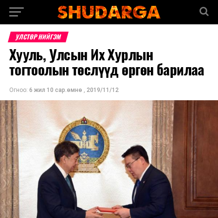
УЛСТӨР НИЙГЭМ
Хууль, Улсын Их Хурлын
тогтоолын төслүүд өргөн барилаа
Огноо:
6 жил 10 сар.өмнө
,
2019/11/12