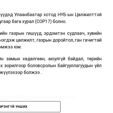
дрүүдэд Улаанбаатар хотод НҮБ-ын Цөлжилттэй
гаар бага хурал (COP17) болно.
ийн газрын гишүүд, эрдэмтэн судлаач, хувийн
нэгдэж цөлжилт, газрын доройтол, ган гачигтай
хэмжээ юм.
н замын хөдөлгөөн, аюулгүй байдал, төрийн
ах зорилгоор боловсролын байгууллагуудын үйл
жүүлэхээр болжээ .
дрүүдэд E-Mongolia системээр бүртгэнэ.
ЭРЭНГҮЙ УНШИХ