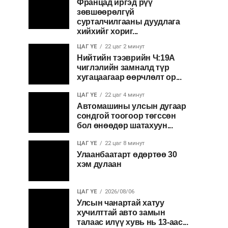
Францад иргэд рүү
зөвшөөрөлгүй
сурталчилгааны дуудлага
хийхийг хориг...
ЦАГ ҮЕ
22 цаг 2 минут
Нийтийн тээврийн Ч:19А
чиглэлийн замналд түр
хугацаагаар өөрчлөлт ор...
ЦАГ ҮЕ
22 цаг 4 минут
Автомашины улсын дугаар
сондгой тоогоор төгссөн
бол өнөөдөр шатахуун...
ЦАГ ҮЕ
22 цаг 8 минут
Улаанбаатарт өдөртөө 30
хэм дулаан
ЦАГ ҮЕ
2026/08/06
Улсын чанартай хатуу
хучилттай авто замын
талаас илүү хувь нь 13-аас...