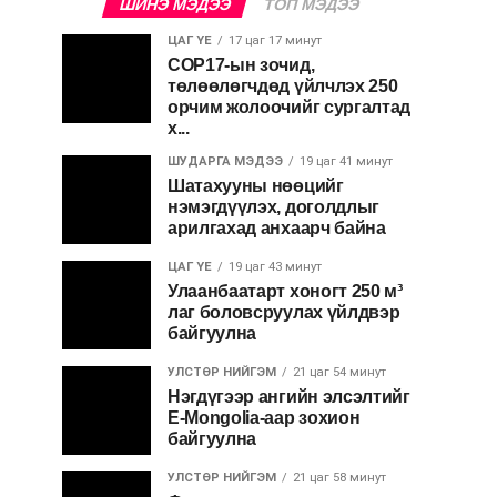
ШИНЭ МЭДЭЭ
ТОП МЭДЭЭ
ЦАГ ҮЕ
17 цаг 17 минут
COP17-ын зочид,
төлөөлөгчдөд үйлчлэх 250
орчим жолоочийг сургалтад
х...
ШУДАРГА МЭДЭЭ
19 цаг 41 минут
Шатахууны нөөцийг
нэмэгдүүлэх, доголдлыг
арилгахад анхаарч байна
ЦАГ ҮЕ
19 цаг 43 минут
Улаанбаатарт хоногт 250 м³
лаг боловсруулах үйлдвэр
байгуулна
УЛСТӨР НИЙГЭМ
21 цаг 54 минут
Нэгдүгээр ангийн элсэлтийг
E-Mongolia-аар зохион
байгуулна
УЛСТӨР НИЙГЭМ
21 цаг 58 минут