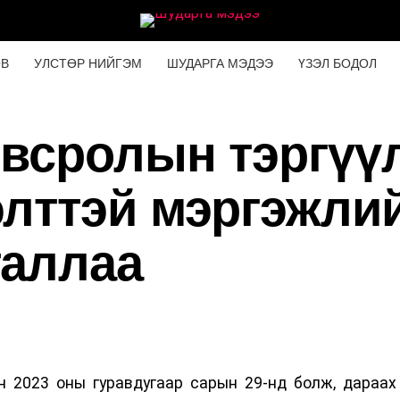
ОВ
УЛСТӨР НИЙГЭМ
ШУДАРГА МЭДЭЭ
ҮЗЭЛ БОДОЛ
овсролын тэргүү
элттэй мэргэжли
таллаа
н 2023 оны гуравдугаар сарын 29-нд болж, дараах