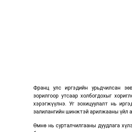
Франц улс иргэдийн урьдчилсан зөв
зорилгоор утсаар холбогдохыг хориг
хэрэгжүүлнэ. Уг зохицуулалт нь ирг
залилангийн шинжтэй арилжааны үйл а
Өмнө нь сурталчилгааны дуудлага хүлэ