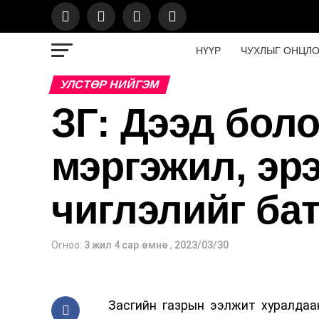
НҮҮР
ЧУХЛЫГ ОНЦЛ
УЛСТӨР НИЙГЭМ
ЗГ: Дээд бол
мэргэжил, эр
чиглэлийг ба
Огноо:
3 жил 4 сар.өмнө
,
2023/03/30
Засгийн газрын ээлжит хуралдаа