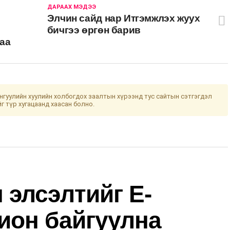
ДАРААХ МЭДЭЭ
Элчин сайд нар Итгэмжлэх жуух
бичгээ өргөн барив
лаа
гуулийн хуулийн холбогдох заалтын хүрээнд тус сайтын сэтгэгдэл
йг түр хугацаанд хаасан болно.
 элсэлтийг E-
хион байгуулна