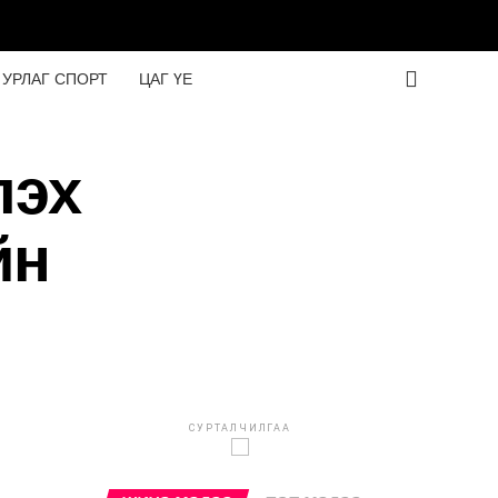
УРЛАГ СПОРТ
ЦАГ ҮЕ
лэх
йн
СУРТАЛЧИЛГАА