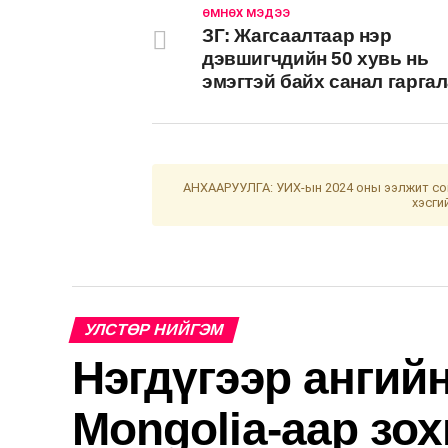
ӨМНӨХ МЭДЭЭ
ЗГ: Жагсаалтаар нэр
дэвшигчдийн 50 хувь нь
эмэгтэй байх санал гарга
АНХААРУУЛГА: УИХ-ын 2024 оны ээлжит сон
хэсги
УЛСТӨР НИЙГЭМ
Нэгдүгээр ангийн
Mongolia-аар зо