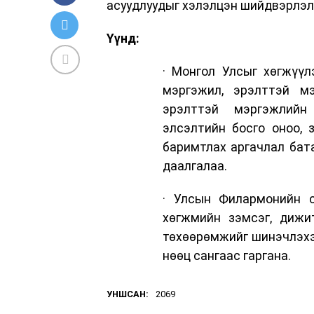
асуудлуудыг хэлэлцэн шийдвэрлэл
Үүнд:
· Монгол Улсыг хөгжүү
мэргэжил, эрэлттэй мэ
эрэлттэй мэргэжлийн 
элсэлтийн босго оноо, 
баримтлах аргачлал бат
даалгалаа.
· Улсын Филармонийн с
хөгжмийн зэмсэг, дижи
төхөөрөмжийг шинэчлэхэ
нөөц сангаас гаргана.
УНШСАН:
2069