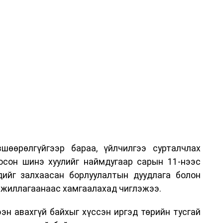
шөөрөлгүйгээр бараа, үйлчилгээ сурталчлах
лосон шинэ хуулийг наймдугаар сарын 11-нээс
эдийг залхаасан борлуулалтын дуудлага болон
жиллагаанаас хамгаалахад чиглэжээ.
эн авахгүй байхыг хүссэн иргэд төрийн тусгай