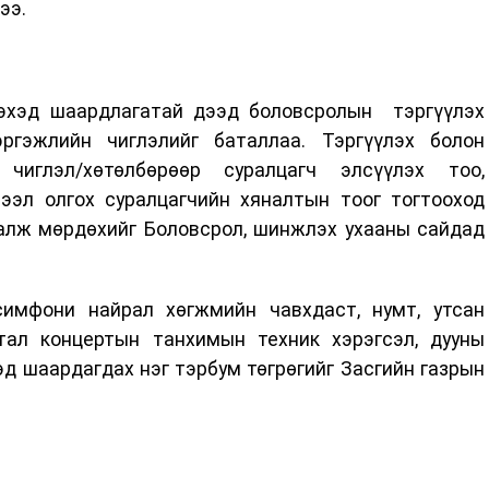
ээ.
лэхэд шаардлагатай дээд боловсролын тэргүүлэх
ргэжлийн чиглэлийг баталлаа. Тэргүүлэх болон
чиглэл/хөтөлбөрөөр суралцагч элсүүлэх тоо,
зээл олгох суралцагчийн хяналтын тоог тогтооход
алж мөрдөхийг Боловсрол, шинжлэх ухааны сайдад
имфони найрал хөгжмийн чавхдаст, нумт, утсан
тал концертын танхимын техник хэрэгсэл, дууны
д шаардагдах нэг тэрбум төгрөгийг Засгийн газрын