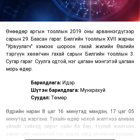
Өнөөдөр аргын тооллын 2019 оны арваннэгдүгээр
сарын 29. Баасан гараг. Билгийн тооллын XVII жарны
"Урвуулагч" хэмээх шороон гахай жилийн Өвлийн
тэргүүн хөхөгчин гахай сарын Билгийн тооллын 3.
Сугар гараг. Суулга одтой, нэг цагаан мэнгэтэй цагаан
морь өдөр.
Барилдлага:
Идэр
Шүтэн барилдлага:
Мунхрахуй
Суудал:
Төмөр
Өдрийн наран 8 цаг 16 минутад мандан, 17 цаг 05
минутад жаргана. Тухайн өдөр нохой жилтнээ аливаа
үйлийг хийхэд эерэг сайн ба бар, туулай жилтнээ
сөрөг муу нөлөөтэй тул элдэв үйлд хянамгай хандаж,