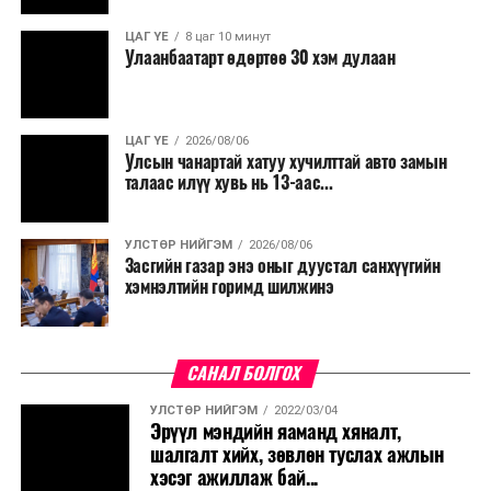
ЦАГ ҮЕ
8 цаг 10 минут
Улаанбаатарт өдөртөө 30 хэм дулаан
ЦАГ ҮЕ
2026/08/06
Улсын чанартай хатуу хучилттай авто замын
талаас илүү хувь нь 13-аас...
УЛСТӨР НИЙГЭМ
2026/08/06
Засгийн газар энэ оныг дуустал санхүүгийн
хэмнэлтийн горимд шилжинэ
САНАЛ БОЛГОХ
УЛСТӨР НИЙГЭМ
2022/03/04
Эрүүл мэндийн яаманд хяналт,
шалгалт хийх, зөвлөн туслах ажлын
хэсэг ажиллаж бай...