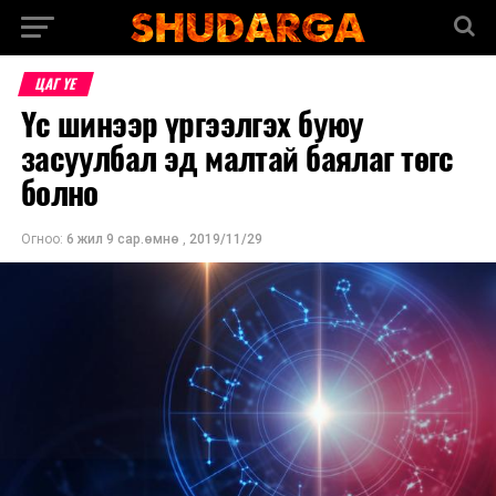
ЦАГ ҮЕ
Үс шинээр үргээлгэх буюу
засуулбал эд малтай баялаг төгс
болно
Огноо:
6 жил 9 сар.өмнө
,
2019/11/29