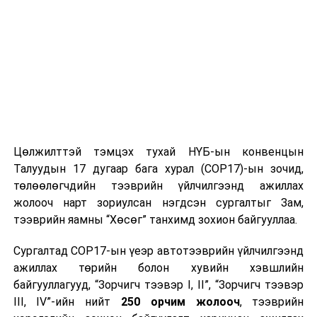
Цөлжилттэй тэмцэх тухай НҮБ-ын конвенцын
Талуудын 17 дугаар бага хурал (COP17)-ын зочид,
төлөөлөгчдийн тээврийн үйлчилгээнд ажиллах
жолооч нарт зориулсан нэгдсэн сургалтыг Зам,
тээврийн яамны “Хөсөг” танхимд зохион байгууллаа.
Сургалтад COP17-ын үеэр автотээврийн үйлчилгээнд
ажиллах төрийн болон хувийн хэвшлийн
байгууллагууд, “Зорчигч тээвэр I, II”, “Зорчигч тээвэр
III, IV”-ийн нийт
250 орчим жолооч
, тээврийн