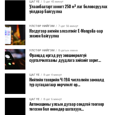
ЦАГ ҮЕ
5 цаг 45 минут
Улаанбаатарт хоногт 250 м³ лаг боловсруулах
үйлдвэр байгуулна
УЛСТӨР НИЙГЭМ
7 цаг 56 минут
Нэгдүгээр ангийн элсэлтийг E-Mongolia-аар
зохион байгуулна
УЛСТӨР НИЙГЭМ
8 цагын өмнө
Францад иргэд рүү зөвшөөрөлгүй
сурталчилгааны дуудлага хийхийг хориг...
ЦАГ ҮЕ
8 цаг 4 минут
Нийтийн тээврийн Ч:19А чиглэлийн замналд
түр хугацаагаар өөрчлөлт ор...
ЦАГ ҮЕ
8 цаг 6 минут
Автомашины улсын дугаар сондгой тоогоор
төгссөн бол өнөөдөр шатахуун...