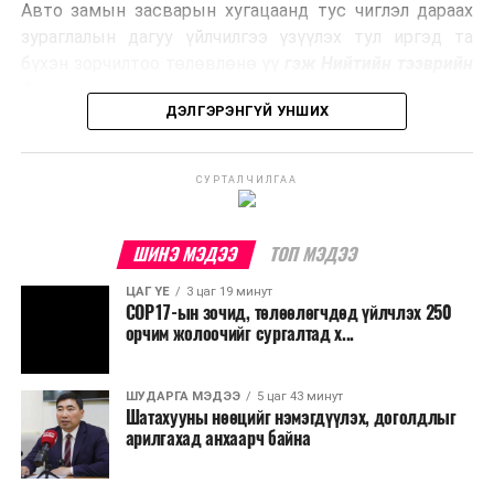
Авто замын засварын хугацаанд тус чиглэл дараах
Ийнхүү лаг хатаах, шатаах технологийг лагийн
зураглалын дагуу үйлчилгээ үзүүлэх тул иргэд та
эзлэхүүнийг бууруулахын зэрэгцээ эрчим хүч
бүхэн зорчилтоо төлөвлөнө үү
гэж Нийтийн тээврийн
үйлдвэрлэх, нөөцийг дахин ашиглах чиглэлээр олон
бодлогын газраас мэдээллээ.
улсад өргөн ашиглаж байна.
ДЭЛГЭРЭНГҮЙ УНШИХ
СУРТАЛЧИЛГАА
ШИНЭ МЭДЭЭ
ТОП МЭДЭЭ
ЦАГ ҮЕ
3 цаг 19 минут
COP17-ын зочид, төлөөлөгчдөд үйлчлэх 250
орчим жолоочийг сургалтад х...
ШУДАРГА МЭДЭЭ
5 цаг 43 минут
Шатахууны нөөцийг нэмэгдүүлэх, доголдлыг
арилгахад анхаарч байна