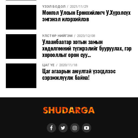
ҮЗЭЛ БОДОЛ
2021/11/29
Монгол Улсын Ерөнхийлөгч У.Хүрэлсүх
эмгэнэл илэрхийлэв
УЛСТӨР НИЙГЭМ
2023/12/08
Улаанбаатар хотын замын
хөдөлгөөний түгжрэлийг бууруулах, гэр
хорооллыг орон суу...
ЦАГ ҮЕ
2020/11/18
Цаг агаарын аюултай үзэгдлээс
сэрэмжлүүлж байна!