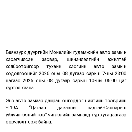
аргаар боловсруулж, эзлэхүүнийг эрс бууруулах
зориулалттай. Лагийг өндөр температурт шатааснаар
эзлэхүүн нь 90 хүртэл хувиар буурч, бактери, вирус
болон бусад өвчин үүсгэгч бичил биетнийг устгах
боломжтой.
Түүнчлэн шаталтын явцад үүсэх дулааныг цахилгаан
болон дулааны эрчим хүч үйлдвэрлэхэд ашиглаж
Баянзүрх дүүргийн Монелийн гудамжийн авто замын
болдог. Зарим технологийн хувьд шаталтын дараа
хэсэгчилсэн засвар, шинэчлэлтийн ажилтай
үлдэх үнснээс фосфор зэрэг ашигт эрдсийг сэргээн
холбоотойгоор тухайн хэсгийн авто замын
авах боломжтой аж.
хөдөлгөөнийг 2026 оны 08 дугаар сарын 7-ны 23:00
цагаас 2026 оны 08 дугаар сарын 10-ны 06:00 цаг
Япон, Герман, Швейцар, Нидерланд, Өмнөд Солонгос
хүртэл хаана.
зэрэг улс лаг хатаах, шатаах технологийг ашиглаж
байна. Тухайлбал, Германд лаг шатаах үйлдвэрээс
Энэ авто замаар дайран өнгөрдөг нийтийн тээврийн
гарсан үнснээс фосфор сэргээн авах технологи
Ч:19А “Цагаан давааны задгай-Сансарын
ашигладаг бол Нидерландад төвлөрсөн лаг
үйлчилгээний төв” чиглэлийн замналд түр хугацаагаар
боловсруулах үйлдвэрүүдээр дулаан, цахилгаан
өөрчлөлт орж байна.
эрчим хүч үйлдвэрлэдэг.