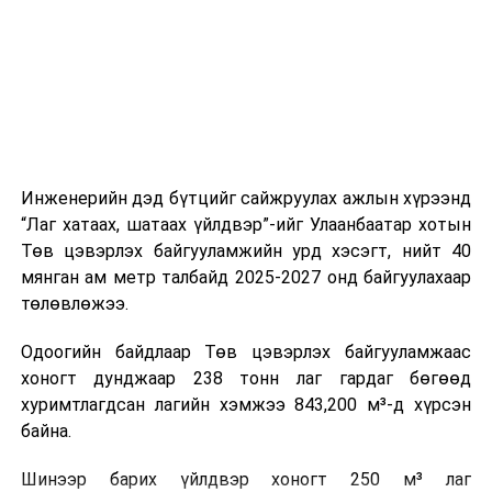
холбогдох байгууллагуудын уялдаа холбоо, аюулгүй
ажиллагааны чиглэлээр жолооч нарыг сургалт, арга
зүйгээр хангаж байна.
Мөн зам тээврийн осол, саатал болон бусад эрсдэл,
онцгой нөхцөл үүссэн үед авах арга хэмжээ, ачаалал
ихтэй нөхцөлд тайван, зөв, шуурхай шийдвэр гаргах,
Инженерийн дэд бүтцийг сайжруулах ажлын хүрээнд
өдөр тутмын ажлын бэлэн байдлыг хангах зэрэг
“Лаг хатаах, шатаах үйлдвэр”-ийг Улаанбаатар хотын
практик ур чадварыг сургалтын хөтөлбөрт тусгажээ.
Төв цэвэрлэх байгууламжийн урд хэсэгт, нийт 40
мянган ам метр талбайд 2025-2027 онд байгуулахаар
Сургалтыг танилцуулах лекц, асуулт-хариулт,
төлөвлөжээ.
жишээнд суурилсан сургалт, багаар ажиллах дасгал,
маршрут болон тээвэрлэлтийн урсгалын зураглалтай
Одоогийн байдлаар Төв цэвэрлэх байгууламжаас
танилцах, онцгой нөхцөлд ажиллах дадлага зэрэг
хоногт дунджаар 238 тонн лаг гардаг бөгөөд
онол, практик хосолсон хэлбэрээр зохион байгуулж
хуримтлагдсан лагийн хэмжээ 843,200 м³-д хүрсэн
байна.
байна.
Сургалтын үеэр COP17 олон улсын бага хурлыг
Шинээр барих үйлдвэр хоногт 250 м³ лаг
зохион байгуулах Үндэсний хорооны Ажлын алба,