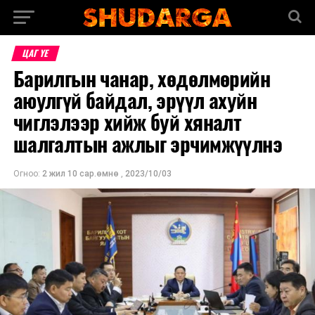
ЦАГ ҮЕ
Барилгын чанар, хөдөлмөрийн
аюулгүй байдал, эрүүл ахуйн
чиглэлээр хийж буй хяналт
шалгалтын ажлыг эрчимжүүлнэ
Огноо:
2 жил 10 сар.өмнө
,
2023/10/03