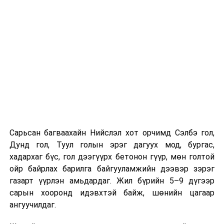
хамрагдсан бол тухайн цэцэрлэгтээ
"Үргэлжлүүлж явах" эсэх сонголтыг хийх
Хэрэв шилжилт хөдөлгөөн хийх бол 2026 оны
08 дугаар сарын 07-ны өдрөөс өмнө
баталгаажуулсан байх.
Харин “Шунхлай” ХХК 100,000 м³ буюу Монгол Улсад
хамгийн том хүчин чадалтайд тооцогдох газрын
тосны бүтээгдэхүүний агуулахыг
Сонгинохайрхандүүргийн 21 дүгээр хороонд барьж
байна. Тус бүр нь 14,000 м³ нэрлэсэн багтаамжтай, 36
Сарьсан багваахайн Нийслэл хот орчимд Сэлбэ гол,
метрийн диаметр, 14.5 метрийн өндөртэй долоон
Дунд гол, Туул голын эрэг дагуух мод, бургас,
босоо ган сав барихаар төлөвлөсөн. Нийт хөрөнгө
хадархаг бүс, гол дээгүүрх бетонон гүүр, мөн голтой
оруулалтын хэмжээ 151.26 тэрбум төгрөг бөгөөд
ойр байрлах барилга байгууламжийн дээвэр зэрэг
жилийн 9 хувийн хүүтэй хөнгөлөлттэй зээлийн
газарт үүрлэн амьдардаг. Жил бүрийн 5–9 дүгээр
хүрээнд арилжааны банкнаас 151.0 тэрбумын
сарын хооронд идэвхтэй байж, шөнийн цагаар
санхүүжилт авсан байна. Газрын тосны
ангуучилдаг.
бүтээгдэхүүний агуулахын барилга угсралтын ажлын