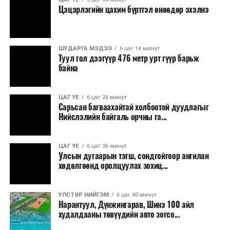
Цэцэрлэгийн цахим бүртгэл өнөөдөр эхэлнэ
ШУДАРГА МЭДЭЭ
6 цаг 14 минут
Туул гол дээгүүр 476 метр урт гүүр барьж
байна
ЦАГ ҮЕ
6 цаг 26 минут
Сарьсан багваахайтай холбоотой дуудлагыг
Ерөнхий сайд хэлсэн үгэндээ, Манай Засгийн газар 33
Нийслэлийн байгаль орчны га...
жилийн дараа анх удаа 22 шатахууны нөөц сав барих
ажил эхлүүлсэн. Мөн хоёр жил гацсан Газрын тос
ЦАГ ҮЕ
6 цаг 36 минут
боловсруулах үйлдвэрийн ажлыг гацаанаас гаргалаа.
Улсын дугаарын тэгш, сондгойгоор ангилан
Үр дүнд нь 20 хувийн гүйцэтгэлтэй гацсан
хөдөлгөөнд оролцуулах зохиц...
үйлдвэрийн бүтээн байгуулалт 60 хувьд хүрч
үргэлжилж байна. 30 жил гацсан газрын тос
УЛСТӨР НИЙГЭМ
6 цаг 40 минут
нийлүүлэх, эрэл хайгуулын ажлыг эхлүүллээ. 14
Нарантуул, Дүнжингарав, Шинэ 100 айл
байршилд Олон улсын нээлттэй сонгон шалгаруулалт
худалдааны төвүүдийн авто зогсо...
зарласан. Засгийн газар үнийн өсөлтийн эсрэг, дэлхий