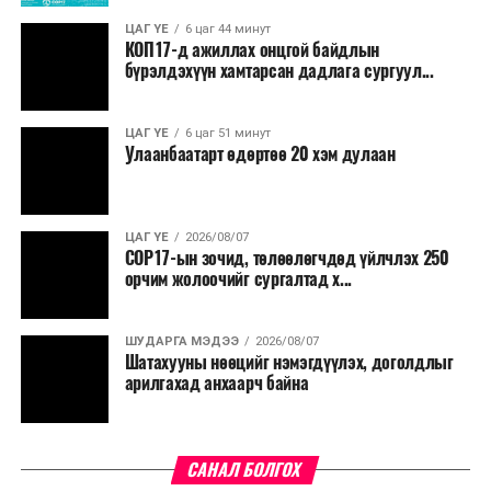
дахины нөхцөл байдлаас хамаарч эх орондоо үүсэх
ЦАГ ҮЕ
6 цаг 44 минут
сөрөг нөлөөг даван туулахын төлөө бүх шатандаа
КОП17-д ажиллах онцгой байдлын
хичээн ажиллаж байна хэмээв.
бүрэлдэхүүн хамтарсан дадлага сургуул...
ЦАГ ҮЕ
6 цаг 51 минут
Улаанбаатарт өдөртөө 20 хэм дулаан
ЦАГ ҮЕ
2026/08/07
COP17-ын зочид, төлөөлөгчдөд үйлчлэх 250
орчим жолоочийг сургалтад х...
ШУДАРГА МЭДЭЭ
2026/08/07
Шатахууны нөөцийг нэмэгдүүлэх, доголдлыг
арилгахад анхаарч байна
САНАЛ БОЛГОХ