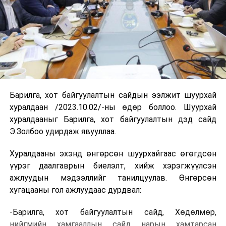
Барилга, хот байгуулалтын сайдын ээлжит шуурхай
хуралдаан /2023.10.02/-ны өдөр боллоо. Шуурхай
хуралдааныг Барилга, хот байгуулалтын дэд сайд
Э.Золбоо удирдаж явууллаа.
Хуралдааны эхэнд өнгөрсөн шуурхайгаас өгөгдсөн
үүрэг даалгаврын биелэлт, хийж хэрэгжүүлсэн
ажлуудын мэдээллийг танилцуулав. Өнгөрсөн
хугацааны гол ажлуудаас дурдвал:
-Барилга, хот байгуулалтын сайд, Хөдөлмөр,
нийгмийн хамгааллын сайд нарын хамтарсан