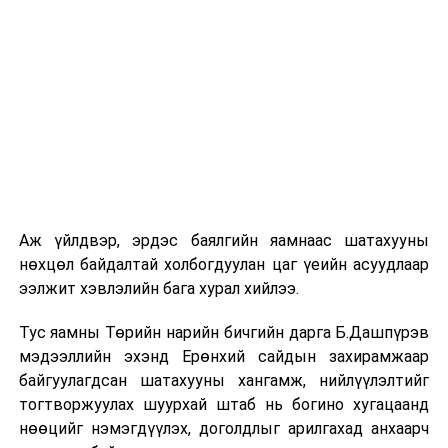
найман байгууллагыг шалгаруулсан байна. Харин
улсын үзлэгээр хангалтгүй дүн авсан байгууллагуудад
хариуцлага тооцжээ. Үзлэгийн чанар өмнөх 2015 оны
Улсын үзлэгийн дүнгээс 4 хувиар өсчээ.
“Улаанбаатар хотыг ногоон хот болгох үйл
ажиллагааны төлөвлөгөө” батлагдлаа
“Улаанбаатар хотыг ногоон хот болгох үйл
ажиллагааны төлөвлөгөө”-г нийслэлийн Засаг даргын
зөвлөлийн хуралдаанаар хэлэлцэв. Тус асуудлыг
Аж үйлдвэр, эрдэс баялгийн яамнаас шатахууны
нийслэлийн Агаар орчны бохирдлын асуудал
нөхцөл байдалтай холбогдуулан цаг үеийн асуудлаар
хариуцсан төслүүдийн удирдагч Д.Мөнхжаргал
ээлжит хэвлэлийн бага хурал хийлээ.
танилцууллаа. Европын Сэргээн Босголт Хөгжлийн
банкнаас санаачилсан Ногоон хот болох үйл
Тус яамны Төрийн нарийн бичгийн дарга Б.Дашпүрэв
ажиллагааны төлөвлөгөөт хөтөлбөрт Улаанбаатар
мэдээллийн эхэнд Ерөнхий сайдын захирамжаар
хот нэгдсэн. Уг төлөвлөгөө нь хотын хөгжлийн
байгуулагдсан шатахууны хангамж, нийлүүлэлтийг
тэргүүлэх чиглэлүүдийг тогтоож, санхүүжилтийг
тогтворжуулах шуурхай штаб нь богино хугацаанд
шийдвэрлэхэд дэмжлэг үзүүлэх төсөл юм. Энэхүү
нөөцийг нэмэгдүүлэх, доголдлыг арилгахад анхаарч