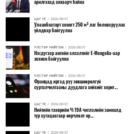
арилгахад анхаарч байна
бүтээгдэхүүний нөөц бүрдүүлэх, хадгалах, түгээх,
борлуулах бүх шатанд цахим төлбөрийн баримт
үйлдэж, бүртгэлийг ил тод болгох юм.
ЦАГ ҮЕ
2026/08/07
Улаанбаатарт хоногт 250 м³ лаг боловсруулах
үйлдвэр байгуулна
2026 оны намар бэлтгэж, 2027 оны хавар худалдаанд
гаргах нөөцийн махны бүрдүүлэлтэд Нийслэлийн
Засаг дарга Б.Пүрэвдагваг онцгойлон анхаарч
УЛСТӨР НИЙГЭМ
2026/08/07
Нэгдүгээр ангийн элсэлтийг E-Mongolia-аар
ажиллахыг Ерөнхий сайд үүрэг болгожээ.
зохион байгуулна
Нөөцийн махыг цахим системд бүртгэснээр мах
бэлтгэлийн явц, нөөцийн үлдэгдэл ил тод болно. Мөн
УЛСТӨР НИЙГЭМ
2026/08/07
хөнгөлөлттэй зээлийг зориулалтын бусаар ашиглах
Францад иргэд рүү зөвшөөрөлгүй
сурталчилгааны дуудлага хийхийг хориг...
явдлыг таслан зогсоох, хүртээмжийг нэмэгдүүлэх,
өрсөлдөөнийг бий болгох боломжтой гэж үзжээ.
ЦАГ ҮЕ
2026/08/07
Иргэд агуулах, үйлдвэрээс махаа шууд худалдан авах,
Нийтийн тээврийн Ч:19А чиглэлийн замналд
түр хугацаагаар өөрчлөлт ор...
малчид системээр дамжуулан бүтээгдэхүүнээ
эцсийн хэрэглэгчид борлуулах боломж бүрдэх юм.
ЦАГ ҮЕ
2026/08/07