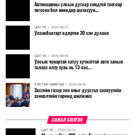
Түүнчлэн түлш, улаанбуудай, хүнсний ногооны нөөц
Автомашины улсын дугаар сондгой тоогоор
бүрдүүлэх зоорь, агуулах барих аж ахуйн нэгжүүдэд
төгссөн бол өнөөдөр шатахуун...
хөнгөлөлттэй зээл олгох, цахилгааны хөнгөлөлт
үзүүлэхийг салбарын сайд нарт үүрэг болголоо.
ЦАГ ҮЕ
2026/08/07
Улаанбаатарт өдөртөө 30 хэм дулаан
ЦАГ ҮЕ
2026/08/06
Улсын чанартай хатуу хучилттай авто замын
талаас илүү хувь нь 13-аас...
УЛСТӨР НИЙГЭМ
2026/08/06
Засгийн газар энэ оныг дуустал санхүүгийн
хэмнэлтийн горимд шилжинэ
САНАЛ БОЛГОХ
ЦАГ ҮЕ
2025/10/14