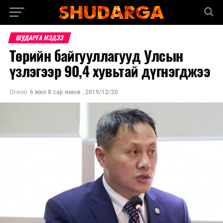
ШУДАРГА МЭДЭЭ
Төрийн байгууллагууд Улсын
үзлэгээр 90,4 хувьтай дүгнэгджээ
Огноо:
6 жил 8 сар.өмнө
,
2019/12/20