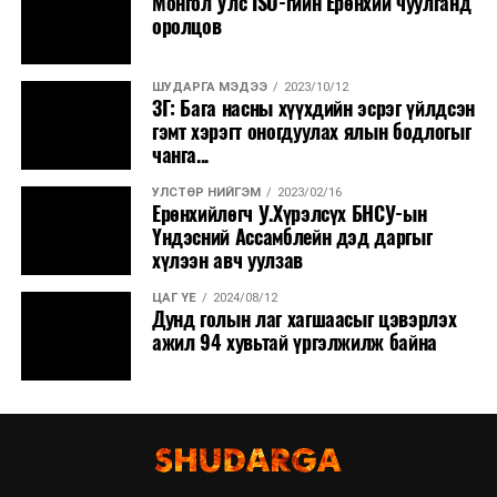
Монгол Улс ISO-гийн Ерөнхий чуулганд
оролцов
ШУДАРГА МЭДЭЭ
2023/10/12
ЗГ: Бага насны хүүхдийн эсрэг үйлдсэн
гэмт хэрэгт оногдуулах ялын бодлогыг
чанга...
УЛСТӨР НИЙГЭМ
2023/02/16
Ерөнхийлөгч У.Хүрэлсүх БНСУ-ын
Үндэсний Ассамблейн дэд даргыг
хүлээн авч уулзав
ЦАГ ҮЕ
2024/08/12
Дунд голын лаг хагшаасыг цэвэрлэх
ажил 94 хувьтай үргэлжилж байна