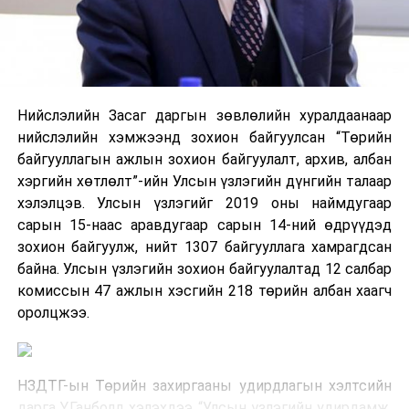
Нийслэлийн Засаг даргын зөвлөлийн хуралдаанаар
нийслэлийн хэмжээнд зохион байгуулсан “Төрийн
байгууллагын ажлын зохион байгуулалт, архив, албан
хэргийн хөтлөлт”-ийн Улсын үзлэгийн дүнгийн талаар
хэлэлцэв. Улсын үзлэгийг 2019 оны наймдугаар
сарын 15-наас аравдугаар сарын 14-ний өдрүүдэд
зохион байгуулж, нийт 1307 байгууллага хамрагдсан
байна. Улсын үзлэгийн зохион байгуулалтад 12 салбар
комиссын 47 ажлын хэсгийн 218 төрийн албан хаагч
оролцжээ.
НЗДТГ-ын Төрийн захиргааны удирдлагын хэлтсийн
дарга Ү.Ганболд хэлэхдээ “Улсын үзлэгийн удирдамж,