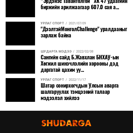
“Эрдэнэс Тавантолгой” ХК 47 удаагийн
биржийн арилжаагаар 607.0 сая а...
УРЛАГ СПОРТ
2021/07/09
"ДээлтэйМонголChallenge" уралдааныг
зарлаж байна
ШУДАРГА МЭДЭЭ
2022/02/08
Сангийн сайд Б.Жавхлан БНХАУ-ын
Хөгжил шинэчлэлийн хорооны дэд
даргатай цахим уу...
УРЛАГ СПОРТ
2022/11/17
Шатар сонирхогчдын Улсын аварга
шалгаруулах тэмцээний талаар
мэдээлэл хийлээ