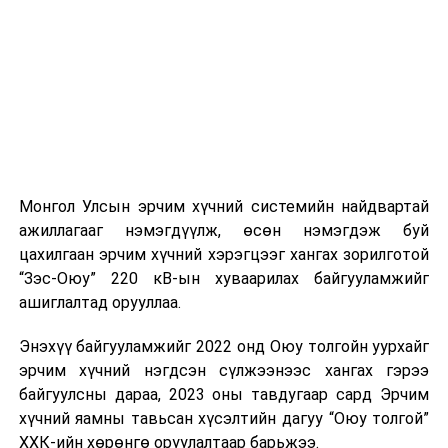
Монгол Улсын эрчим хүчний системийн найдвартай
ажиллагааг нэмэгдүүлж, өсөн нэмэгдэж буй
цахилгаан эрчим хүчний хэрэгцээг хангах зорилготой
“Зэс-Оюу” 220 кВ-ын хуваарилах байгууламжийг
ашиглалтад орууллаа.
Энэхүү байгууламжийг 2022 онд Оюу толгойн уурхайг
эрчим хүчний нэгдсэн сүлжээнээс хангах гэрээ
байгуулсны дараа, 2023 оны тавдугаар сард Эрчим
хүчний яамны тавьсан хүсэлтийн дагуу “Оюу толгой”
ХХК-ийн хөрөнгө оруулалтаар барьжээ.