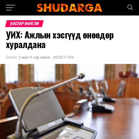
УЛСТӨР НИЙГЭМ
УИХ: Ажлын хэсгүүд өнөөдөр
хуралдана
Огноо:
2 жил 9 сар.өмнө
,
2023/11/03