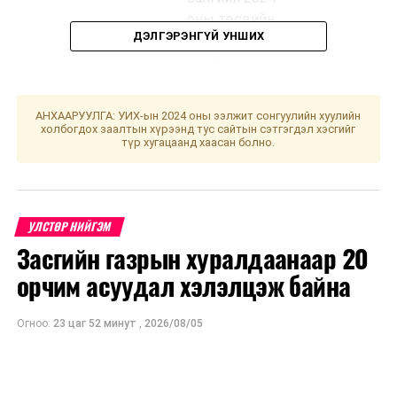
оны төсвийн
ДЭЛГЭРЭНГҮЙ УНШИХ
тухай, Эрүүл
мэндийн
даатгалын
сангийн 2024
АНХААРУУЛГА: УИХ-ын 2024 оны ээлжит сонгуулийн хуулийн
оны төсвийн
холбогдох заалтын хүрээнд тус сайтын сэтгэгдэл хэсгийг
түр хугацаанд хаасан болно.
тухай
хуулийн
төслүүдийг
хэлэлцүүлэгт
УЛСТӨР НИЙГЭМ
бэлтгэх
Засгийн газрын хуралдаанаар 20
үүрэг бүхий
ажлын дэд
орчим асуудал хэлэлцэж байна
хэсгийн
хуралдаан
Огноо:
23 цаг 52 минут
,
2026/08/05
2
Нийгмийн
Хувийн
14.00
“Үндсэ
бодлогын
нэмэлт
хууль”