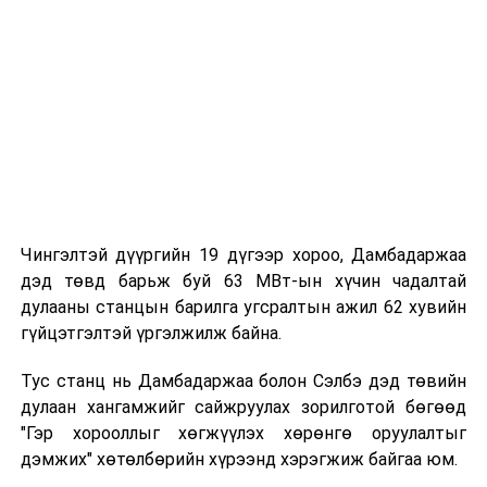
хамтын ажиллагааны үр дүнд хэрэгжжээ.
Төслийн бүтээн байгуулалтад үндэсний 20 гаруй
компани, 2000 гаруй инженер, техникийн ажилтан
оролцож, нийт 600 мянга гаруй хүн/цагийн ажлыг
осол, гэмтэлгүйгээр гүйцэтгэсэн байна.
Чингэлтэй дүүргийн 19 дүгээр хороо, Дамбадаржаа
дэд төвд барьж буй 63 МВт-ын хүчин чадалтай
дулааны станцын барилга угсралтын ажил 62 хувийн
гүйцэтгэлтэй үргэлжилж байна.
Тус станц нь Дамбадаржаа болон Сэлбэ дэд төвийн
дулаан хангамжийг сайжруулах зорилготой бөгөөд
"Гэр хорооллыг хөгжүүлэх хөрөнгө оруулалтыг
дэмжих" хөтөлбөрийн хүрээнд хэрэгжиж байгаа юм.