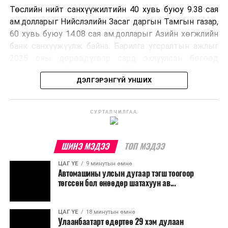
Төслийн нийт санхүүжилтийн 40 хувь буюу 9.38 сая
ам.долларыг Нийслэлийн Засаг даргын Тамгын газар,
60 хувь буюу 14.08 сая ам.долларыг Азийн хөгжлийн
банк санхүүжүүлж байна. Барилга угсралтын ажлыг
2025 оны дөрөвдүгээр сард эхлүүлсэн бөгөөд
ерөнхий гүйцэтгэгчээр "Хятадын хоёрдугаар
ДЭЛГЭРЭНГҮЙ УНШИХ
металлурги групп корпораци" ажиллаж байгаа аж.
Улаанбаатар хотын Нэгдсэн төсөл хэрэгжүүлэх
СУРТАЛЧИЛГАА
нэгжийн Ерөнхий инженер Г.Жанлавцогзолын
мэдээлснээр, үндсэн зуухны барилга, нүүрсний
агуулах, захиргаа, аж ахуйн байр, химийн ус
ШИНЭ МЭДЭЭ
ТОП МЭДЭЭ
бэлтгэлийн барилга, конвейрийн байгууламж,
ЦАГ ҮЕ
9 минутын өмнө
механик цех зэрэг үндсэн барилга байгууламжийн
Автомашины улсын дугаар тэгш тоогоор
ажлууд 60-аас дээш хувийн гүйцэтгэлтэй байна.
төгссөн бол өнөөдөр шатахуун ав...
Мөн нийт 75 нэр төрлийн үндсэн болон туслах тоног
төхөөрөмжийг талбайд бүрэн хүлээн авч, угсралтын
ЦАГ ҮЕ
18 минутын өмнө
Улаанбаатарт өдөртөө 29 хэм дулаан
ажлыг үргэлжлүүлж байгаа бөгөөд аравдугаар сард