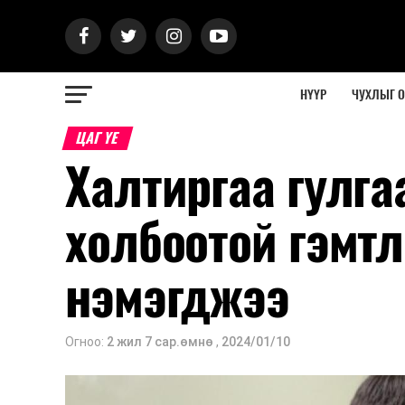
НҮҮР
ЧУХЛЫГ 
ЦАГ ҮЕ
Халтиргаа гулга
холбоотой гэмт
нэмэгджээ
Огноо:
2 жил 7 сар.өмнө
,
2024/01/10