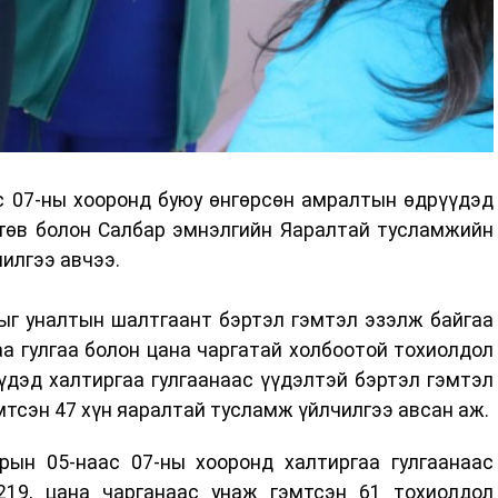
с 07-ны хооронд буюу өнгөрсөн амралтын өдрүүдэд
 төв болон Салбар эмнэлгийн Яаралтай тусламжийн
чилгээ авчээ.
ыг уналтын шалтгаант бэртэл гэмтэл эзэлж байгаа
а гулгаа болон цана чаргатай холбоотой тохиолдол
үдэд халтиргаа гулгаанаас үүдэлтэй бэртэл гэмтэл
эмтсэн 47 хүн яаралтай тусламж үйлчилгээ авсан аж.
рын 05-наас 07-ны хооронд халтиргаа гулгаанаас
219, цана чарганаас унаж гэмтсэн 61 тохиолдол