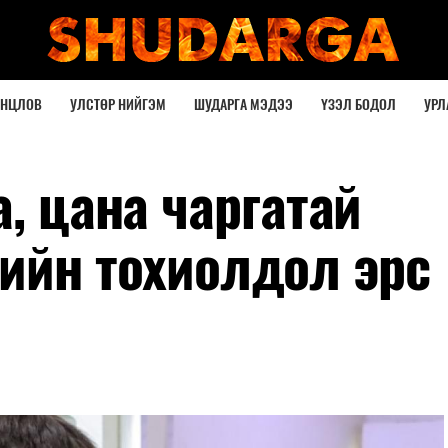
ОНЦЛОВ
УЛСТӨР НИЙГЭМ
ШУДАРГА МЭДЭЭ
ҮЗЭЛ БОДОЛ
УРЛ
а, цана чаргатай
лийн тохиолдол эрс