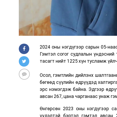
2024 оны нэгдүгээр сарын 05-наа
Гэмтэл согог судлалын үндэсний
тасагт нийт 1225 хүн тусламж үйл
Осол, гэмтлийн дийлэнх шалтгаан
бөгөөд сүүлийн өдрүүдэд халтирга
эрс нэмэгдэж байна. Эдгээр өдрү
авсан 267, цана чарганаас унаж г
Өнгөрсөн 2023 оны нэгдүгээр са
үүдэлтэй бэртэл гэмтэл авсан 