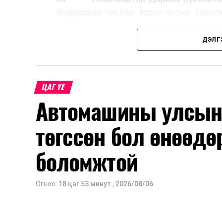
Өндөрхаан чиглэл зэрэг улсын голло
холбосон чиглэлүүдэд төвлөрчээ.
ДЭЛГ
Авто замын насжилтыг тогтмол үнэлж
шинжлэх ухааны үндэслэлтэй төлөв
хангах, ашиглалтын хугацааг уртас
ЦАГ ҮЕ
төлөвлөхөд чухал ач холбогдолтойг а
Автомашины улсын 
мэдээллээ.
төгссөн бол өнөөдө
боломжтой
Огноо:
18 цаг 53 минут
,
2026/08/06