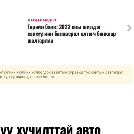
ДАРААХ МЭДЭЭ
Төрийн банк: 2023 оны шилдэг
санхүүгийн боловсрол олгогч банкаар
шалгарлаа
гуулийн хуулийн холбогдох заалтын хүрээнд тус сайтын сэтгэгдэл
йг түр хугацаанд хаасан болно.
уу хучилттай авто