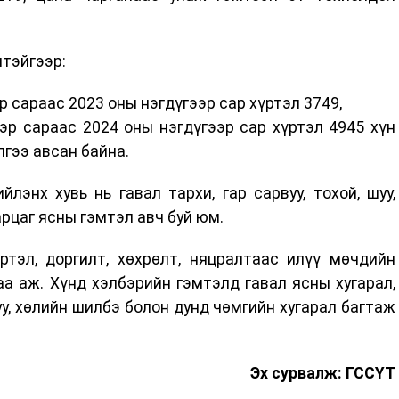
лтэйгээр:
эр сараас 2023 оны нэгдүгээр сар хүртэл 3749,
ээр сараас 2024 оны нэгдүгээр сар хүртэл 4945 хүн
гээ авсан байна.
лэнх хувь нь гавал тархи, гар сарвуу, тохой, шуу,
аарцаг ясны гэмтэл авч буй юм.
ртэл, доргилт, хөхрөлт, няцралтаас илүү мөчдийн
а аж. Хүнд хэлбэрийн гэмтэлд гавал ясны хугарал,
уу, хөлийн шилбэ болон дунд чөмгийн хугарал багтаж
Эх сурвалж: ГССҮТ