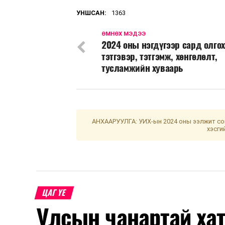
УНШСАН:
1363
ӨМНӨХ МЭДЭЭ
2024 оны нэгдүгээр сард олгох
тэтгэвэр, тэтгэмж, хөнгөлөлт,
тусламжийн хуваарь
АНХААРУУЛГА: УИХ-ын 2024 оны ээлжит сон
хэсги
ЦАГ ҮЕ
Улсын чанартай хат