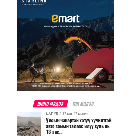
ШИНЭ МЭДЭЭ
ТОП МЭДЭЭ
ЦАГ ҮЕ
17 цаг 47 минут
Улсын чанартай хатуу хучилттай
авто замын талаас илүү хувь нь
13-аас...