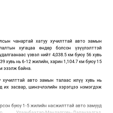
лсын чанартай хатуу хучилттай авто замын
лалтын хугацаа өндөр болсон үзүүлэлттэй
алгаанаас үзвэл нийт 4,038.5 км буюу 56 хувь
39 хувь нь 6-12 жилийн, харин 1,104.7 км буюу 15
м эзэлж байна.
у хучилттай авто замын талаас илүү хувь нь
өд их засвар, шинэчлэлийн хэрэгцээ нэмэгдэж
.
рсон буюу 1-5 жилийн насжилттай авто замууд
р, Улаанбаатар-Мандалговь-Даланзадгад,