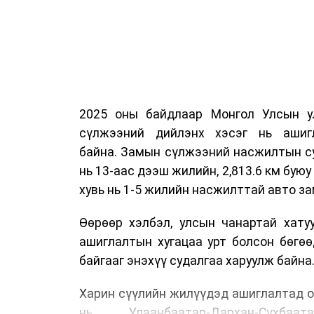
2025 оны байдлаар Монгол Улсын у
сүлжээний дийлэнх хэсэг нь ашиг
байна. Замын сүлжээний насжилтын суд
нь 13-аас дээш жилийн, 2,813.6 км буюу 
хувь нь 1-5 жилийн насжилттай авто за
Өөрөөр хэлбэл, улсын чанартай хату
ашиглалтын хугацаа урт болсон бөгө
байгааг энэхүү судалгаа харуулж байна
Харин сүүлийн жилүүдэд ашиглалтад о
нь Улаанбаатар-Дархан-Сүхбаата