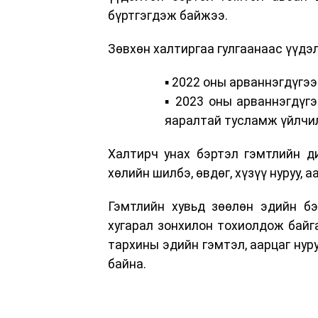
бүртгэгдэж байжээ.
Зөвхөн халтиргаа гулгаанаас үүдэ
▪️ 2022 оны арваннэгдүгэ
▪️ 2023 оны арваннэгдүг
яаралтай тусламж үйлчил
Халтирч унах бэртэл гэмтлийн дий
хөлийн шилбэ, өвдөг, хүзүү нуруу, 
Гэмтлийн хувьд зөөлөн эдийн бэ
хугарал зонхилон тохиолдож байга
тархины эдийн гэмтэл, аарцаг нур
байна.