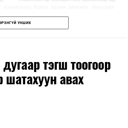
х коридорууд болон зарим аймгийн төвүүдийг
ЭРЭНГҮЙ УНШИХ
, их засвар, ээлжит засвар арчлалтын ажлыг
лөх нь замын хөдөлгөөний аюулгүй байдлыг
гах, төсвийн хөрөнгө оруулалтыг оновчтой
лбаныхан хэлж байна
гэж Зам, тээврийн яамнаас
дугаар тэгш тоогоор
р шатахуун авах