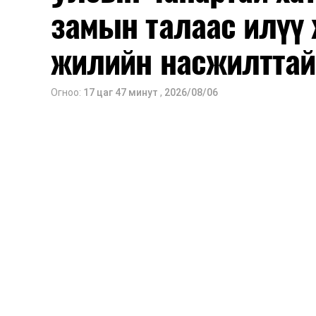
замын талаас илүү 
жилийн насжилттай
Огноо:
17 цаг 47 минут
,
2026/08/06