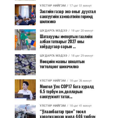
УЛСТӨР НИЙГЭМ
17 цаг 51 минут
Засгийн газар энэ оныг дуустал
санхүүгийн хэмнэлтийн горимд
шилжинэ
ШУДАРГА МЭДЭЭ
18 цаг 20 минут
Шатахууны импортын гаалийн
албан татварыг 2027 оны
хоёрдугаар сарын ...
ШУДАРГА МЭДЭЭ
18 цаг 29 минут
Нөөцийн махны хяналтын
тогтолцоог шинэчилнэ
УЛСТӨР НИЙГЭМ
18 цаг 36 минут
Монгол Улс COP17 бага хуралд
6.5 тэрбум ам.долларын
санхүүжилт татах...
УЛСТӨР НИЙГЭМ
18 цаг 41 минут
“Улаанбаатар трам” төсөл
хэрэгжсэнээр жилд 446 тэрбум