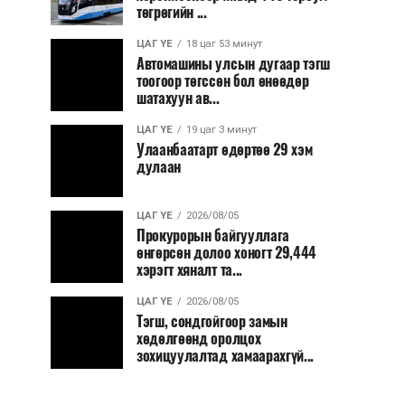
төгрөгийн ...
ЦАГ ҮЕ
18 цаг 53 минут
Автомашины улсын дугаар тэгш
тоогоор төгссөн бол өнөөдөр
шатахуун ав...
ЦАГ ҮЕ
19 цаг 3 минут
Улаанбаатарт өдөртөө 29 хэм
дулаан
ЦАГ ҮЕ
2026/08/05
Прокурорын байгууллага
өнгөрсөн долоо хоногт 29,444
хэрэгт хяналт та...
ЦАГ ҮЕ
2026/08/05
Тэгш, сондгойгоор замын
хөдөлгөөнд оролцох
зохицуулалтад хамаарахгүй...