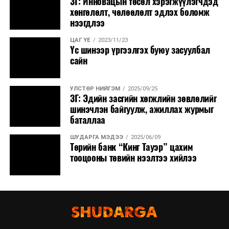
ЗГ: Инновацын төсөл хэрэгжүүлэгчдэд
хөнгөлөлт, чөлөөлөлт эдлэх боломж
нээгдлээ
ЦАГ ҮЕ
2023/11/23
Үс шинээр үргээлгэх буюу засуулбал
сайн
УЛСТӨР НИЙГЭМ
2025/09/25
ЗГ: Эдийн засгийн хөгжлийн зөвлөлийг
шинэчлэн байгуулж, ажиллах журмыг
баталлаа
ШУДАРГА МЭДЭЭ
2025/06/09
Төрийн банк “Кинг Тауэр” цахим
тооцооны төвийн нээлтээ хийлээ