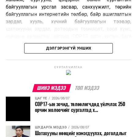
байгууллагын урсгал засвар, санхүүжилт, төрийн
байгууллагын интернетийн төлбөр, байр ашиглалтын
зардал, хууль, хүчний байгууллагын тээвэр,
шатахууны зардал, дотоодын томилолт, хоол хүнс,
нормын хувцасны зардал, COP17 олон улсын бага
хурлын зардал, Засгийн газрын өр, орон нутгийн нөөц
ДЭЛГЭРЭНГҮЙ УНШИХ
хөрөнгийн санхүүжилтийг хэвийн үргэлжлүүлэхээр
шийдвэрлэжээ.
СУРТАЛЧИЛГАА
Харин дараах зардлыг хязгаарлахаар болсон байна.
Үүнд:
ШИНЭ МЭДЭЭ
ТОП МЭДЭЭ
Олон улсын болон Засгийн газрын
ЦАГ ҮЕ
2026/08/07
шийдвэртэйгээс бусад хурал, зөвлөгөөн, ой,
COP17-ын зочид, төлөөлөгчдөд үйлчлэх 250
тэмдэглэлт өдөр, найр наадам, соёлын арга
орчим жолоочийг сургалтад х...
хэмжээ;
Урьдчилан төлөвлөсөн төрийн өндөр албан
ШУДАРГА МЭДЭЭ
2026/08/07
Шатахууны нөөцийг нэмэгдүүлэх, доголдлыг
тушаалтны томилолтоос бусад гадаад