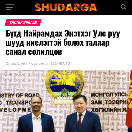
УЛСТӨР НИЙГЭМ
Бүгд Найрамдах Энэтхэг Улс руу
шууд нислэгтэй болох талаар
санал солилцов
Огноо:
2 жил 4 сар.өмнө
,
2024/04/10