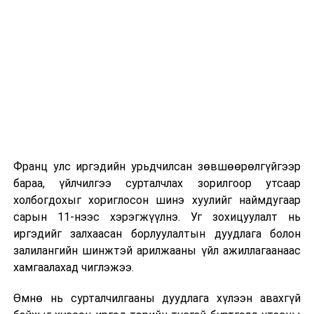
Их, дээд сургуулийн хичээл
2026 оны 9 дүгээр сарын 1-нээс цахимаар
эхэлнэ.
2026 оны 9 дүгээр сарын 14-нөөс танхимаар
үргэлжилнэ.
Оюутны дотуур байр
Франц улс иргэдийн урьдчилсан зөвшөөрөлгүйгээр
2026 оны 9 дүгээр сарын 13-наас оюутнуудыг
бараа, үйлчилгээ сурталчлах зорилгоор утсаар
дотуур байранд оруулж эхэлнэ.
холбогдохыг хориглосон шинэ хуулийг наймдугаар
Сургууль, цэцэрлэгийн үйл ажиллагааны
сарын 11-нээс хэрэгжүүлнэ. Уг зохицуулалт нь
зохицуулалт
иргэдийг залхаасан борлуулалтын дуудлага болон
залилангийн шинжтэй арилжааны үйл ажиллагаанаас
2026 оны 8 дугаар сарын 17–28-ны өдрүүдэд
хамгаалахад чиглэжээ.
нийслэлийн бүх сургууль, цэцэрлэгт ажлын
Өмнө нь сурталчилгааны дуудлага хүлээн авахгүй
байранд элсэлт, бүртгэл болон бусад аливаа