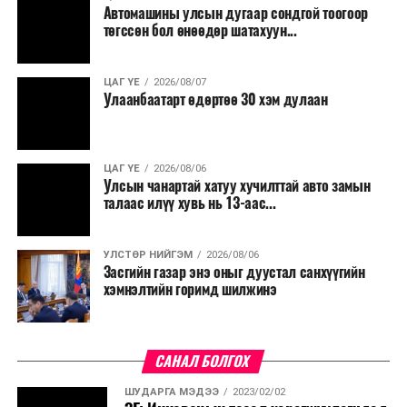
Автомашины улсын дугаар сондгой тоогоор
Мөн бүх шатны төсвийн ерөнхийлөн захирагч нарт
төгссөн бол өнөөдөр шатахуун...
салбар бүрдээ урсгал зардлыг 20 хувиар бууруулах,
нөхөн томилгоо хийхгүй байх, аялал, амралт, зугаалга,
ЦАГ ҮЕ
2026/08/07
хамт олны урлаг, спортын арга хэмжээг зохион
Улаанбаатарт өдөртөө 30 хэм дулаан
байгуулахгүй байх, төрийн албанд шинэ орон тоо бий
болгохгүй байх, эрчим хүчний хэрэглээг хэмнэх, хурал,
сургалтыг цахим хэлбэрт шилжүүлэх, төрийн албан
ЦАГ ҮЕ
2026/08/06
хаагчдыг зарим өдрүүдэд цахимаар ажиллуулах арга
Улсын чанартай хатуу хучилттай авто замын
хэмжээг үргэлжлүүлэхийг үүрэг болголоо.
талаас илүү хувь нь 13-аас...
Төсвийн сахилга бат сайжирч, эдийн засгийн нөхцөл
УЛСТӨР НИЙГЭМ
2026/08/06
байдал хэвийн болсон тохиолдолд эдгээр
Засгийн газар энэ оныг дуустал санхүүгийн
хязгаарлалтыг үе шаттайгаар сулруулах юм.
хэмнэлтийн горимд шилжинэ
САНАЛ БОЛГОХ
ШУДАРГА МЭДЭЭ
2023/02/02