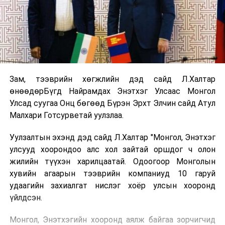
Зам, тээврийн хөгжлийн дэд сайд Л.Халтар
өнөөдөрБүгд Найрамдах Энэтхэг Улсаас Монгол
Улсад суугаа Онц бөгөөд Бүрэн Эрхт Элчин сайд Атул
Малхари Готсурветай уулзлаа.
Уулзалтын эхэнд дэд сайд Л.Халтар "Монгол, Энэтхэг
улсууд хоорондоо алс хол зайтай оршдог ч олон
жилийн түүхэн харилцаатай. Одоогоор Монголын
хувийн агаарын тээврийн компаниуд 10 гаруй
удаагийн захиалгат нислэг хоёр улсын хооронд
үйлдсэн.
Монгол, Энэтхэгийн хооронд аялж байгаа зорчигчид