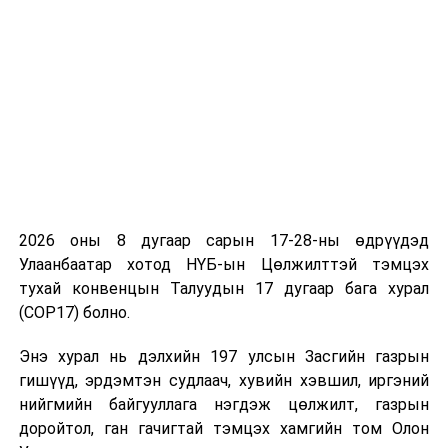
руу экспортлох саналтай байна гэдгийг онцоллоо.
Ингэснээр Тавантолгойн коксжих нүүрсийг Бүгд
Найрамдах Энэтхэг Улс руу экспортлох боломж
нэмэгдэх юм.
Элчин сайд Атул Малхари Готсурвегийн зүгээс хоёр
улсын зам, тээврийн салбарын хамтын ажиллагааг
өргөжүүлэн хөгжүүлэхэд идэвхтэй хамтран
ажиллаж, шууд нислэгтэй болж, зэс, нүүрс зэрэг уул
2026 оны 8 дугаар сарын 17-28-ны өдрүүдэд
уурхайн бүтээгдэхүүн Монгол Улсаас импортлох
Улаанбаатар хотод НҮБ-ын Цөлжилттэй тэмцэх
сонирхолтой байгаагаа хэллээ.
тухай конвенцын Талуудын 17 дугаар бага хурал
(COP17) болно.
Ташрамд дурдахад, 2010 онд Монгол Улсын Энержи
Ресурс компани коксжих нүүрсийг Алс Дорнодоор
Энэ хурал нь дэлхийн 197 улсын Засгийн газрын
дамжуулан Энэтхэг улс руу тээвэрлэх туршилтын
гишүүд, эрдэмтэн судлаач, хувийн хэвшил, иргэний
тээвэрлэлтийг хийж байсан. Тээврийн зардал өндөр
нийгмийн байгууллага нэгдэж цөлжилт, газрын
байсан тул цааш үргэлжлэлгүй зогссон байгаа юм
доройтол, ган гачигтай тэмцэх хамгийн том Олон
гэж Зам, тээврийн хөгжлийн яамнаас мэдээллээ.