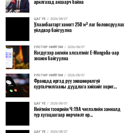
арилгахад анхаарч байна
томилолт, гадаадын зочин хүлээн авах зардал;
Зайлшгүй шаардлагагүй тоног төхөөрөмж,
ЦАГ ҮЕ
2026/08/07
тавилга, автомашин худалдан авах;
Улаанбаатарт хоногт 250 м³ лаг боловсруулах
үйлдвэр байгуулна
Батлан хамгаалах, хууль зүйн салбараас бусад
сургалт, дадлага;
УЛСТӨР НИЙГЭМ
2026/08/07
Хуулиар заавал мэдээлэхээс бусад кино,
Нэгдүгээр ангийн элсэлтийг E-Mongolia-аар
контент, хэвлэлийн зардал;
зохион байгуулна
Заавал олгохоос бусад тэтгэмж, урамшуулал.
УЛСТӨР НИЙГЭМ
2026/08/07
Санхүүгийн хэмнэлтийн горимыг 2026 оны
Францад иргэд рүү зөвшөөрөлгүй
арванхоёрдугаар сарын 31 хүртэл мөрдөнө. Харин
сурталчилгааны дуудлага хийхийг хориг...
эрүүл мэндийн салбар уг хэмнэлтийн горимд
хамрагдахгүй бөгөөд цэцэрлэг, сургуулийн хүүхдийн
ЦАГ ҮЕ
2026/08/07
эрт илрүүлэг, вакцинжуулалт, томуу, томуу төст
Нийтийн тээврийн Ч:19А чиглэлийн замналд
өвчний эсрэг арга хэмжээ зэрэг зайлшгүй
түр хугацаагаар өөрчлөлт ор...
шаардлагатай ажлууд төлөвлөгөөний дагуу
үргэлжилнэ гэж Ерөнхий сайд Н.Учрал онцоллоо.
ЦАГ ҮЕ
2026/08/07