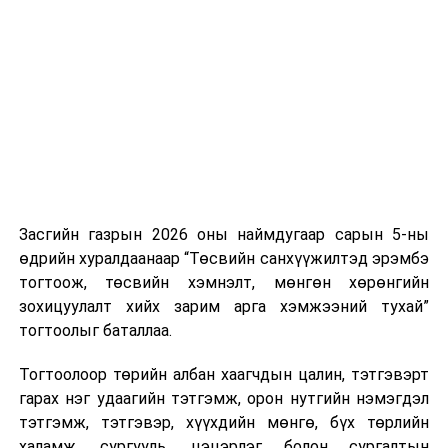
Хуулийг зөрчиж дуудлага хийсэн хувь хүнийг нэг
дуудлага тутамд 75 мянга хүртэлх евро, аж ахуйн
нэгжийг 375 мянга хүртэлх еврогоор торгох
боломжтой. Харин хэрэглэгч өөрөө зөвшөөрсөн,
эсвэл тухайн компанитай өмнө нь гэрээний
харилцаатай бөгөөд шинэ үйлчилгээ санал болгож
буй тохиолдолд хориг үйлчлэхгүй. Иргэд
зөвшөөрөлгүй дуудлагын талаар төрийн цахим
хуудсаар мэдээлэх боломжтой.
Засгийн газрын 2026 оны наймдугаар сарын 5-ны
Шинэ хууль Францын зах зээлд үйлчилдэг гадаадын
өдрийн хуралдаанаар “Төсвийн санхүүжилтэд эрэмбэ
дуудлагын төвүүдэд нөлөөлөхөөр байна. Тухайлбал,
тогтоож, төсвийн хэмнэлт, мөнгөн хөрөнгийн
Мароккогийн дуудлагын төвүүдийн орлогын 80 гаруй
зохицуулалт хийх зарим арга хэмжээний тухай”
хувь Францын зах зээлээс бүрддэг бөгөөд тус улсын
тогтоолыг баталлаа.
40–50 мянган ажлын байр эрсдэлд орж болзошгүйг
Мароккогийн хөдөлмөр эрхлэлтийн сайд мэдэгджээ.
Тогтоолоор төрийн албан хаагчдын цалин, тэтгэвэрт
гарах нэг удаагийн тэтгэмж, орон нутгийн нэмэгдэл
тэтгэмж, тэтгэвэр, хүүхдийн мөнгө, бүх төрлийн
халамж, сургууль, цэцэрлэг болон сургалтын