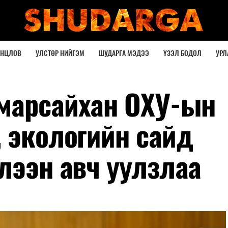
ОНЦЛОВ
УЛСТӨР НИЙГЭМ
ШУДАРГА МЭДЭЭ
ҮЗЭЛ БОДОЛ
УРЛ
марсайхан ОХУ-ын
, экологийн сайд
лээн авч уулзлаа