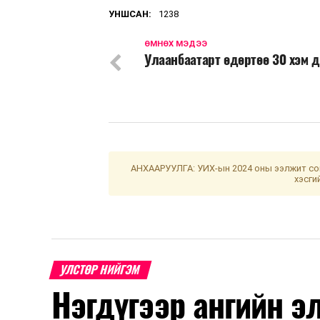
УНШСАН:
1238
ӨМНӨХ МЭДЭЭ
Улаанбаатарт өдөртөө 30 хэм 
АНХААРУУЛГА: УИХ-ын 2024 оны ээлжит сон
хэсги
УЛСТӨР НИЙГЭМ
Нэгдүгээр ангийн э