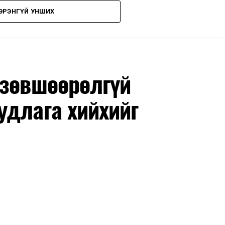
ЭРЭНГҮЙ УНШИХ
дрүүдэд E-Mongolia системээр бүртгэнэ.
гийн баг сургуулиуд дээр ажиллахгүй.
 зөвшөөрөлгүй
удлага хийхийг
маар эхэлнэ.
нхимаар үргэлжилнэ.
утнуудыг дотуур байранд оруулж эхэлнэ.
ны зохицуулалт
өдрүүдэд нийслэлийн бүх сургууль, цэцэрлэгт ажлын
 аливаа арга хэмжээ зохион байгуулахгүй болно.