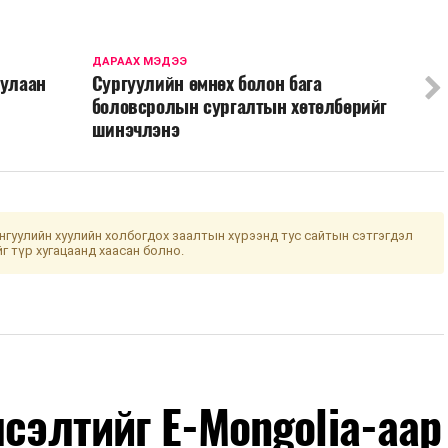
ДАРААХ МЭДЭЭ
дулаан
Сургуулийн өмнөх болон бага
боловсролын сургалтын хөтөлбөрийг
шинэчлэнэ
гуулийн хуулийн холбогдох заалтын хүрээнд тус сайтын сэтгэгдэл
йг түр хугацаанд хаасан болно.
лсэлтийг E-Mongolia-аар