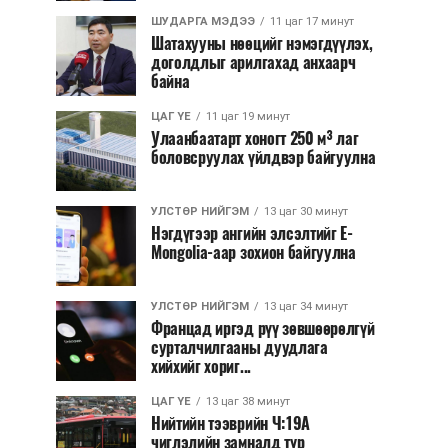
ШУДАРГА МЭДЭЭ
11 цаг 17 минут
Шатахууны нөөцийг нэмэгдүүлэх,
доголдлыг арилгахад анхаарч
байна
ЦАГ ҮЕ
11 цаг 19 минут
Улаанбаатарт хоногт 250 м³ лаг
боловсруулах үйлдвэр байгуулна
УЛСТӨР НИЙГЭМ
13 цаг 30 минут
Нэгдүгээр ангийн элсэлтийг E-
Mongolia-аар зохион байгуулна
УЛСТӨР НИЙГЭМ
13 цаг 34 минут
Францад иргэд рүү зөвшөөрөлгүй
сурталчилгааны дуудлага
хийхийг хориг...
ЦАГ ҮЕ
13 цаг 38 минут
Нийтийн тээврийн Ч:19А
чиглэлийн замналд түр