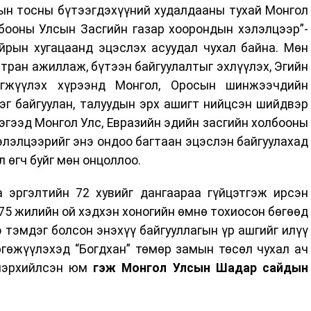
рын тосны бүтээгдэхүүний худалдааны тухай Монгол
бооны Улсын Засгийн газар хоорондын хэлэлцээр”-
йрын хугацаанд эцэслэх асуудал чухал байна. Мөн
тран ажиллаж, бүтээн байгуулалтыг эхлүүлэх, Эгийн
гжүүлэх хүрээнд Монгол, Оросын шинжээчдийн
г байгуулан, талуудын эрх ашигт нийцсэн шийдвэр
ээгээд Монгол Улс, Евразийн эдийн засгийн холбооны
лэлцээрийг энэ ондоо багтаан эцэслэн байгуулахад
л өгч буйг мөн онцоллоо.
 эргэлтийн 72 хувийг дангаараа гүйцэтгэж ирсэн
75 жилийн ой хэдхэн хоногийн өмнө тохиосон бөгөөд
тэмдэг болсон энэхүү байгууллагын үр ашгийг илүү
ргөжүүлэхэд “Богдхан” төмөр замын төсөл чухал ач
лэрхийлсэн юм
гэж Монгол Улсын Шадар сайдын