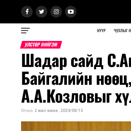
НҮҮР
ЧУХЛЫГ 
УЛСТӨР НИЙГЭМ
Шадар сайд С.А
Байгалийн нөөц
А.А.Козловыг хү
Огноо:
2 жил.өмнө
,
2024/08/13