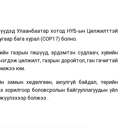
дрүүдэд Улаанбаатар хотод НҮБ-ын Цөлжилттэй
гаар бага хурал (COP17) болно.
ийн газрын гишүүд, эрдэмтэн судлаач, хувийн
нэгдэж цөлжилт, газрын доройтол, ган гачигтай
хэмжээ юм.
н замын хөдөлгөөн, аюулгүй байдал, төрийн
ах зорилгоор боловсролын байгууллагуудын үйл
жүүлэхээр болжээ .
дрүүдэд E-Mongolia системээр бүртгэнэ.