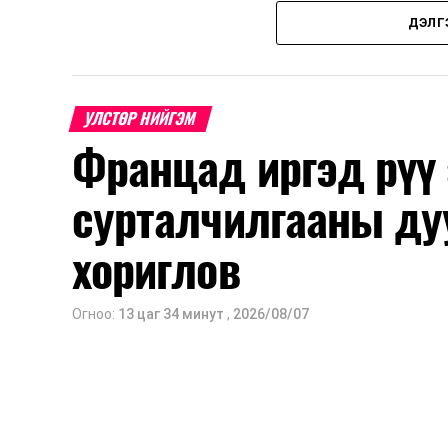
Нэгдүгээр ангийн элсэлт
ДЭЛГ
2026 оны 8 дугаар сарын 17–28-ны ө
Энэ хугацаанд хүүхэд бүртгэх дэмжлэ
УЛСТӨР НИЙГЭМ
Францад иргэд рүү
Их, дээд сургуулийн хичээл
сурталчилгааны ду
2026 оны 9 дүгээр сарын 1-нээс цахи
2026 оны 9 дүгээр сарын 14-нөөс та
хориглов
Оюутны дотуур байр
Огноо:
13 цаг 34 минут
,
2026/08/07
2026 оны 9 дүгээр сарын 13-наас ою
Сургууль, цэцэрлэгийн үйл ажиллагаа
2026 оны 8 дугаар сарын 17–28-ны 
байранд элсэлт, бүртгэл болон бусад