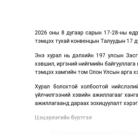
2026 оны 8 дугаар сарын 17-28-ны ө
тэмцэх тухай конвенцын Талуудын 17 ду
Энэ хурал нь дэлхийн 197 улсын Засг
хэвшил, иргэний нийгмийн байгууллага 
тэмцэх хамгийн том Олон Улсын арга 
Хурал болохтой холбоотой нийслэлий
үйлчилгээний хэвийн ажиллагааг ханг
ажиллагаанд дараах зохицуулалт хэрэг
Цэцэрлэгийн бүртгэл
2026 оны 8 дугаар сарын 10–23-ны ө