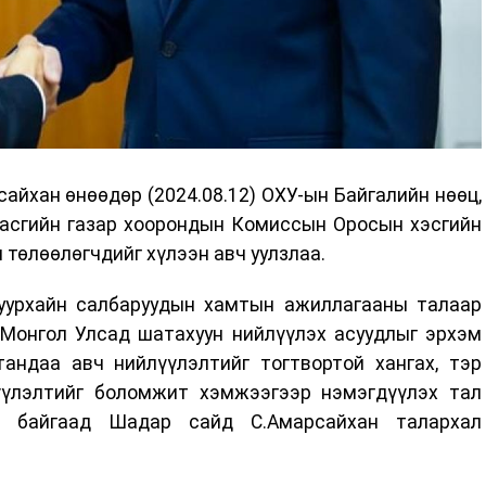
йхан өнөөдөр (2024.08.12) ОХУ-ын Байгалийн нөөц,
Засгийн газар хоорондын Комиссын Оросын хэсгийн
 төлөөлөгчдийг хүлээн авч уулзлаа.
 уурхайн салбаруудын хамтын ажиллагааны талаар
 Монгол Улсад шатахуун нийлүүлэх асуудлыг эрхэм
андаа авч нийлүүлэлтийг тогтвортой хангах, тэр
үүлэлтийг боломжит хэмжээгээр нэмэгдүүлэх тал
 байгаад Шадар сайд С.Амарсайхан талархал