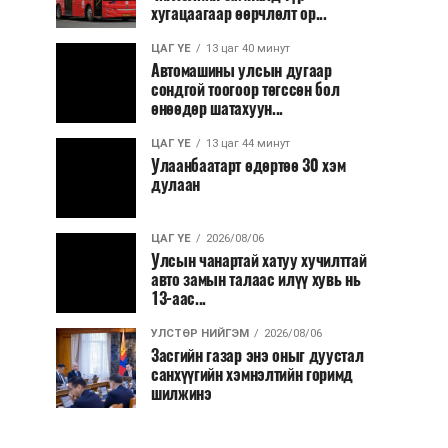
хугацаагаар өөрчлөлт ор...
ЦАГ ҮЕ
13 цаг 40 минут
Автомашины улсын дугаар
сондгой тоогоор төгссөн бол
өнөөдөр шатахуун...
ЦАГ ҮЕ
13 цаг 44 минут
Улаанбаатарт өдөртөө 30 хэм
дулаан
ЦАГ ҮЕ
2026/08/06
Улсын чанартай хатуу хучилттай
авто замын талаас илүү хувь нь
13-аас...
УЛСТӨР НИЙГЭМ
2026/08/06
Засгийн газар энэ оныг дуустал
санхүүгийн хэмнэлтийн горимд
шилжинэ