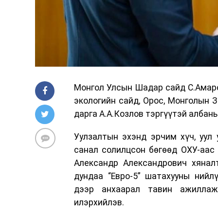
Монгол Улсын Шадар сайд С.Амарса
экологийн сайд, Орос, Монголын 
дарга А.А.Козлов тэргүүтэй албаны
Уулзалтын эхэнд эрчим хүч, уул
санал солилцсон бөгөөд ОХУ-аас
Александр Александрович хяналт
дундаа “Евро-5” шатахууны нийл
дээр анхаарал тавин ажиллаж
илэрхийлэв.