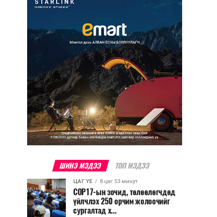
ШИНЭ МЭДЭЭ
ТОП МЭДЭЭ
ЦАГ ҮЕ
8 цаг 53 минут
COP17-ын зочид, төлөөлөгчдөд
үйлчлэх 250 орчим жолоочийг
сургалтад х...