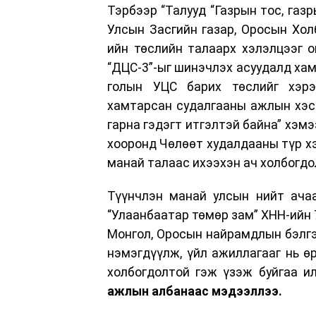
Тэрбээр “Талууд “Газрын тос, газ
Улсын Засгийн газар, Оросын Хол
ийн төслийн талаарх хэлэлцээг о
“ДЦС-3”-ыг шинэчлэх асуудалд хам
голын УЦС барих төслийг хэрэ
хамтарсан судалгааны ажлын хэсэ
гарна гэдэгт итгэлтэй байна” хэм
хооронд Чөлөөт худалдааны түр хэ
манай талаас ихээхэн ач холбогдо
Түүнчлэн манай улсын нийт ачаа
“Улаанбаатар төмөр зам” ХНН-ийн 
Монгол, Оросын найрамдлын бэлгэ 
нэмэгдүүлж, үйл ажиллагааг нь ө
холбогдолтой гэж үзэж буйгаа и
ажлын албанаас мэдээллээ.