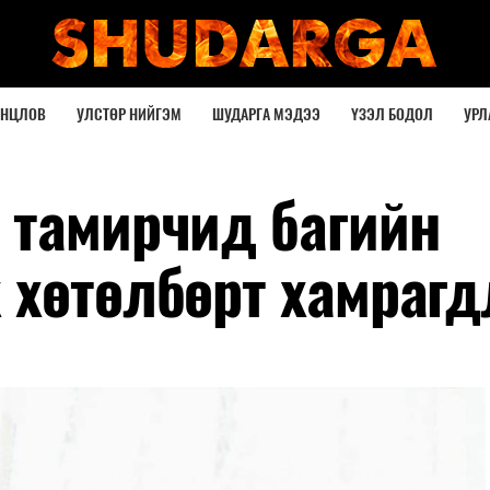
ОНЦЛОВ
УЛСТӨР НИЙГЭМ
ШУДАРГА МЭДЭЭ
ҮЗЭЛ БОДОЛ
УРЛ
 тамирчид багийн
 хөтөлбөрт хамрагд