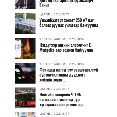
доголдлыг арилгахад анхаарч
байна
ЦАГ ҮЕ
2026/08/07
Улаанбаатарт хоногт 250 м³ лаг
боловсруулах үйлдвэр байгуулна
УЛСТӨР НИЙГЭМ
2026/08/07
Нэгдүгээр ангийн элсэлтийг E-
Mongolia-аар зохион байгуулна
УЛСТӨР НИЙГЭМ
2026/08/07
Францад иргэд рүү зөвшөөрөлгүй
сурталчилгааны дуудлага
хийхийг хориг...
ЦАГ ҮЕ
2026/08/07
Нийтийн тээврийн Ч:19А
чиглэлийн замналд түр
хугацаагаар өөрчлөлт ор...
ЦАГ ҮЕ
2026/08/07