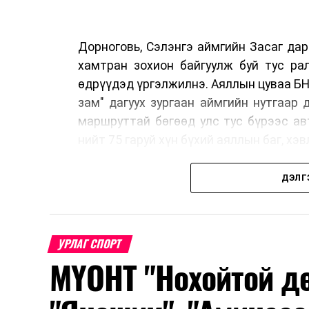
Дорноговь, Сэлэнгэ аймгийн Засаг да
хамтран зохион байгуулж буй тус ра
өдрүүдэд үргэлжилнэ. Аяллын цуваа БН
зам" дагуух зургаан аймгийн нутгаар
маршруттай бөгөөд улс тус бүрээс а
нийт 75 гаруй хүн бүхий аяллын баг, х
ДЭЛГ
Тус автомашинтай брэнд аяллыг зохи
жуулчлалын сайд нарын 2025 онд Да
гаргасан бөгөөд энэхүү санаачилгы
УРЛАГ СПОРТ
болгож байна.
МҮОНТ "Нохойтой дө