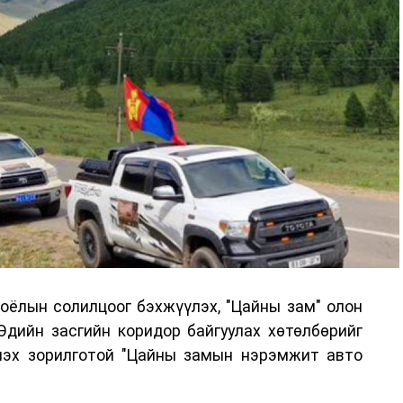
соёлын солилцоог бэхжүүлэх, "Цайны зам" олон
Эдийн засгийн коридор байгуулах хөтөлбөрийг
лэх зорилготой "Цайны замын нэрэмжит авто