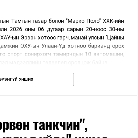
ргын Тамгын газар болон "Марко Поло" ХХК-ийн
лли 2026 оны 06 дугаар сарын 20-ноос 30-ны
ХАУ-ын Эрээн хотоос гарч, манай улсын "Цайны
 дамжин ОХУ-ын Улаан-Үд хотноо барианд орох
вто спорт сонирхогч тамирчдын 10 автомашин,
эвлэл мэдээллийн төлөөлөл оролцож байна.
ЭРЭНГҮЙ УНШИХ
он байгуулах шийдвэрийг гурван орны Аялал
рхан-Уул аймагт хийсэн IX уулзалтын үеэр
г Монголын улсын талаас ийнхүү ажил хэрэг
рвөн танкчин",