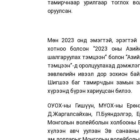
тамирчнаар урилгаар тоглох в
оруулсан.
Мөн 2023 онд эмэгтэй, эрэгтэй
хотноо болсон “2023 оны Азий
шалгаруулах тэмцээн” болон “Ази
тэмцээн”-д оролцуулахад дэмжлэг 
зөвлөлийн ивээл дор зохион бай
Шигшээ баг тамирчдын замын за
хүрээнд бүрэн хариуцсан билээ.
ОУОХ-ны Гишүүн, МҮОХ-ны Ерөнх
Д.Жаргалсайхан, П.Буяндэлгэр, 
Монголын волейболын холбооны Е
хүлээн авч уулзан Эв санааны
ам.долларыг Монголын волейболын