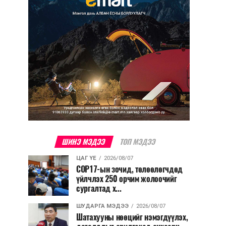
ШИНЭ МЭДЭЭ
ТОП МЭДЭЭ
ЦАГ ҮЕ
2026/08/07
COP17-ын зочид, төлөөлөгчдөд
үйлчлэх 250 орчим жолоочийг
сургалтад х...
ШУДАРГА МЭДЭЭ
2026/08/07
Шатахууны нөөцийг нэмэгдүүлэх,