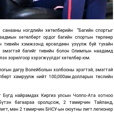
 санааны нэгдлийн хөтөлбөрийн “Багийн спортыг
аадмын хөтөлбөрт ордог багийн спортын төрлөөр
н тивийн хэмжээнд өрсөлдөөн үзүүлж буй тухайн
, эмэгтэй багийг тивийн болон Олимпын наадамд
лэх зорилгоор хэрэгжүүлдэг хөтөлбөр юм.
огын дагуу Волейболын холбооны эрэгтэй, эмэгтэй
өлбөрт хамруулж нийт 100,000ам.долларын төслийн
г Бүгд найрамдах Киргиз улсын Чолпо-Ата хотноо
 бүтэн багаараа оролцсож, 2 тамирчин Тайланд,
игт, мөн 2 тамирчин БНСУ-ын оюутны лигт легионер