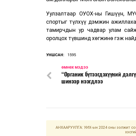
Уулзалтаар ОУОХ-ны Гишүүн, МҮ
спортыг түлхүү дэмжин ажиллаха
тамирчдын ур чадвар улам сай
оролцох түвшинд хөгжинө гэж най
УНШСАН:
1595
ӨМНӨХ МЭДЭЭ
“Органик бүтээгдэхүүний дэлг
шинээр нээгдлээ
АНХААРУУЛГА: УИХ-ын 2024 оны ээлжит сон
хэсги