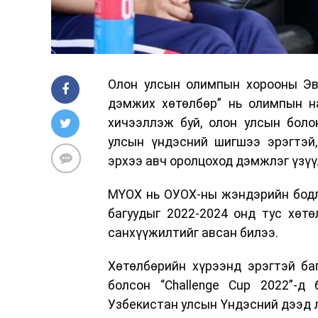
Олон улсын олимпын хорооны Эв
дэмжих хөтөлбөр” нь олимпын н
хичээллэж буй, олон улсын боло
улсын үндэсний шигшээ эрэгтэй
эрхээ авч оролцоход дэмжлэг үзүү
МҮОХ нь ОУОХ-ны жэндэрийн бодл
багуудыг 2022-2024 онд тус хөт
санхүүжилтийг авсан билээ.
Хөтөлбөрийн хүрээнд эрэгтэй ба
болсон “Challenge Cup 2022”-д
Узбекистан улсын Үндэсний дээд л