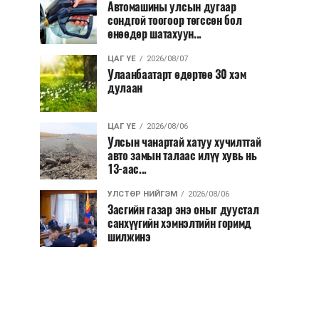
Автомашины улсын дугаар
сондгой тоогоор төгссөн бол
өнөөдөр шатахуун...
ЦАГ ҮЕ
2026/08/07
Улаанбаатарт өдөртөө 30 хэм
дулаан
ЦАГ ҮЕ
2026/08/06
Улсын чанартай хатуу хучилттай
авто замын талаас илүү хувь нь
13-аас...
УЛСТӨР НИЙГЭМ
2026/08/06
Засгийн газар энэ оныг дуустал
санхүүгийн хэмнэлтийн горимд
шилжинэ