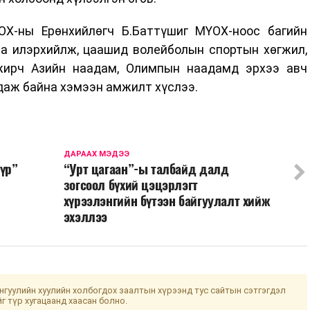
ОХ-ны Ерөнхийлөгч Б.Баттүшиг МҮОХ-ноос багийн
а илэрхийлж, цаашид волейболын спортын хөгжил,
жирч Азийн наадам, Олимпын наадамд эрхээ авч
даж байна хэмээн амжилт хүслээ.
ДАРААХ МЭДЭЭ
үүр”
“Урт цагаан”-ы талбайд далд
зогсоол бүхий цэцэрлэгт
хүрээлэнгийн бүтээн байгуулалт хийж
эхэллээ
гуулийн хуулийн холбогдох заалтын хүрээнд тус сайтын сэтгэгдэл
йг түр хугацаанд хаасан болно.