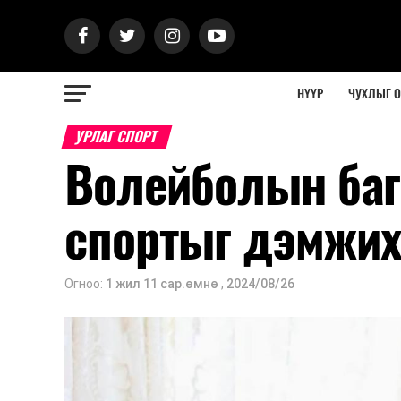
НҮҮР
ЧУХЛЫГ 
УРЛАГ СПОРТ
Волейболын баг
спортыг дэмжих
Огноо:
1 жил 11 сар.өмнө
,
2024/08/26