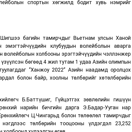
олейболын спортын хөгжилд бодит хувь нэмрийг
 Шигшээ багийн тамирчдыг Вьетнам улсын Ханой
н эмэгтэйчүүдийн клубуудын волейболын аварга
йн волейболын холбооны эрэгтэйчүүдийн чэллэнжер
үзүүлсэн бөгөөд 4 жил тутам 1 удаа Азийн олимпын
гуулагддаг “Ханжоу 2022” Азийн наадамд оролцох
рдал болон байр, хоолны төлбөрийг хөтөлбөрийн
ийлөгч Б.Баттүшиг, Гүйцэтгэх зөвлөлийн гишүүн
Ерөнхий нарийн бичгийн дарга Э.Бадар-Ууган нар
рөнхийлөгч Ц.Чингарьд болон төлөөлөл тамирчдыг
 нэгдлээс төлбөрийн тооцооны үлдэгдэл 23,252
 холбоонд хүлээлгэн өгөв.