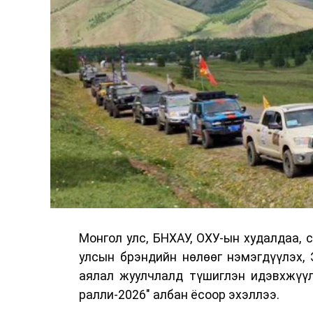
Монгол улс, БНХАУ, ОХУ-ын худалдаа, 
улсын брэндийн нөлөөг нэмэгдүүлэх, 
аялал жуулчлалд түшиглэн идэвхжүү
ралли-2026" албан ёсоор эхэллээ.