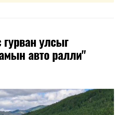
с гурван улсыг
амын авто ралли"