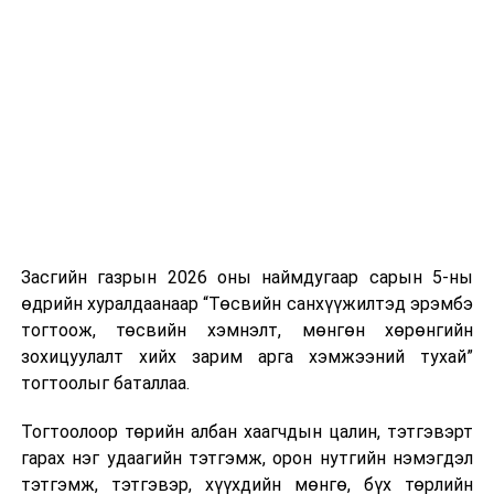
Хуулийг зөрчиж дуудлага хийсэн хувь хүнийг нэг
дуудлага тутамд 75 мянга хүртэлх евро, аж ахуйн
нэгжийг 375 мянга хүртэлх еврогоор торгох
боломжтой. Харин хэрэглэгч өөрөө зөвшөөрсөн,
эсвэл тухайн компанитай өмнө нь гэрээний
харилцаатай бөгөөд шинэ үйлчилгээ санал болгож
буй тохиолдолд хориг үйлчлэхгүй. Иргэд
зөвшөөрөлгүй дуудлагын талаар төрийн цахим
хуудсаар мэдээлэх боломжтой.
Засгийн газрын 2026 оны наймдугаар сарын 5-ны
Шинэ хууль Францын зах зээлд үйлчилдэг гадаадын
өдрийн хуралдаанаар “Төсвийн санхүүжилтэд эрэмбэ
дуудлагын төвүүдэд нөлөөлөхөөр байна. Тухайлбал,
тогтоож, төсвийн хэмнэлт, мөнгөн хөрөнгийн
Мароккогийн дуудлагын төвүүдийн орлогын 80 гаруй
зохицуулалт хийх зарим арга хэмжээний тухай”
хувь Францын зах зээлээс бүрддэг бөгөөд тус улсын
тогтоолыг баталлаа.
40–50 мянган ажлын байр эрсдэлд орж болзошгүйг
Мароккогийн хөдөлмөр эрхлэлтийн сайд мэдэгджээ.
Тогтоолоор төрийн албан хаагчдын цалин, тэтгэвэрт
гарах нэг удаагийн тэтгэмж, орон нутгийн нэмэгдэл
тэтгэмж, тэтгэвэр, хүүхдийн мөнгө, бүх төрлийн