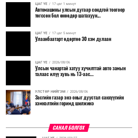
ЦАГ ҮЕ
17 цаг 1 минут
Автомашины улсын дугаар сондгой тоогоор
Мөн бүх шатны төсвийн ерөнхийлөн захирагч нарт
төгссөн бол өнөөдөр шатахуун...
салбар бүрдээ урсгал зардлыг 20 хувиар бууруулах,
нөхөн томилгоо хийхгүй байх, аялал, амралт, зугаалга,
ЦАГ ҮЕ
17 цаг 5 минут
хамт олны урлаг, спортын арга хэмжээг зохион
Улаанбаатарт өдөртөө 30 хэм дулаан
байгуулахгүй байх, төрийн албанд шинэ орон тоо бий
болгохгүй байх, эрчим хүчний хэрэглээг хэмнэх, хурал,
сургалтыг цахим хэлбэрт шилжүүлэх, төрийн албан
ЦАГ ҮЕ
2026/08/06
хаагчдыг зарим өдрүүдэд цахимаар ажиллуулах арга
Улсын чанартай хатуу хучилттай авто замын
хэмжээг үргэлжлүүлэхийг үүрэг болголоо.
талаас илүү хувь нь 13-аас...
Төсвийн сахилга бат сайжирч, эдийн засгийн нөхцөл
УЛСТӨР НИЙГЭМ
2026/08/06
байдал хэвийн болсон тохиолдолд эдгээр
Засгийн газар энэ оныг дуустал санхүүгийн
хязгаарлалтыг үе шаттайгаар сулруулах юм.
хэмнэлтийн горимд шилжинэ
САНАЛ БОЛГОХ