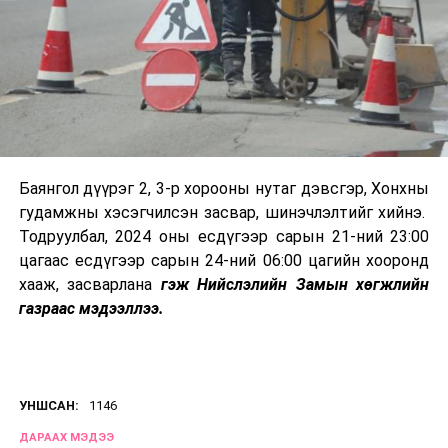
Баянгол дүүрэг 2, 3-р хорооны нутаг дэвсгэр, Хонхны
гудамжны хэсэгчилсэн засвар, шинэчлэлтийг хийнэ.
Тодруулбал, 2024 оны есдүгээр сарын 21-ний 23:00
цагаас есдүгээр сарын 24-ний 06:00 цагийн хооронд
хааж, засварлана
гэж Нийслэлийн Замын хөгжлийн
газраас мэдээллээ.
УНШСАН:
1146
ДАРААХ МЭДЭЭ