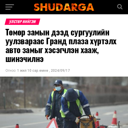
УЛСТӨР НИЙГЭМ
Төмөр замын дээд сургуулийн
уулзвараас Гранд плаза хүртэлх
авто замыг хэсэгчлэн хааж,
шинэчилнэ
Огноо:
1 жил 10 сар.өмнө
,
2024/09/17