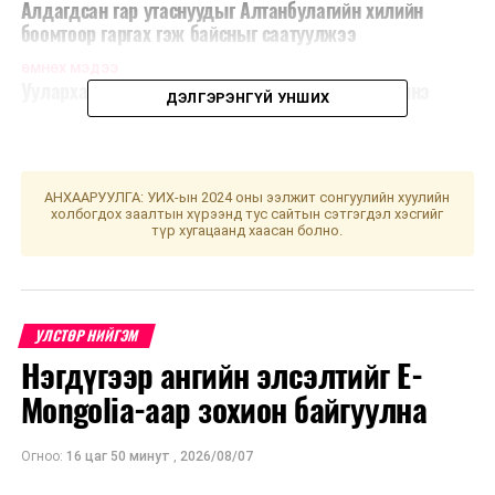
Алдагдсан гар утаснуудыг Алтанбулагийн хилийн
боомтоор гаргах гэж байсныг саатуулжээ
ӨМНӨХ МЭДЭЭ
Уулархаг нутгаар намар цочир хүйтрэл эрт эхэлнэ
ДЭЛГЭРЭНГҮЙ УНШИХ
АНХААРУУЛГА: УИХ-ын 2024 оны ээлжит сонгуулийн хуулийн
холбогдох заалтын хүрээнд тус сайтын сэтгэгдэл хэсгийг
түр хугацаанд хаасан болно.
УЛСТӨР НИЙГЭМ
Нэгдүгээр ангийн элсэлтийг E-
Mongolia-аар зохион байгуулна
Огноо:
16 цаг 50 минут
,
2026/08/07