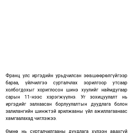
сургуулиуд дээр ажиллахгүй.
Их, дээд сургуулийн хичээл
2026 оны 9 дүгээр сарын 1-нээс цахимаар
эхэлнэ.
2026 оны 9 дүгээр сарын 14-нөөс танхимаар
үргэлжилнэ.
Оюутны дотуур байр
Франц улс иргэдийн урьдчилсан зөвшөөрөлгүйгээр
2026 оны 9 дүгээр сарын 13-наас оюутнуудыг
бараа, үйлчилгээ сурталчлах зорилгоор утсаар
дотуур байранд оруулж эхэлнэ.
холбогдохыг хориглосон шинэ хуулийг наймдугаар
Сургууль, цэцэрлэгийн үйл ажиллагааны
сарын 11-нээс хэрэгжүүлнэ. Уг зохицуулалт нь
зохицуулалт
иргэдийг залхаасан борлуулалтын дуудлага болон
залилангийн шинжтэй арилжааны үйл ажиллагаанаас
2026 оны 8 дугаар сарын 17–28-ны өдрүүдэд
хамгаалахад чиглэжээ.
нийслэлийн бүх сургууль, цэцэрлэгт ажлын
Өмнө нь сурталчилгааны дуудлага хүлээн авахгүй
байранд элсэлт, бүртгэл болон бусад аливаа