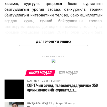
халамж, сургууль, цэцэрлэг болон сургалтын
байгууллагын урсгал засвар, санхүүжилт, төрийн
байгууллагын интернетийн төлбөр, байр ашиглалтын
зардал, хууль, хүчний байгууллагын тээвэр,
шатахууны зардал, дотоодын томилолт, хоол хүнс,
нормын хувцасны зардал, COP17 олон улсын бага
хурлын зардал, Засгийн газрын өр, орон нутгийн нөөц
ДЭЛГЭРЭНГҮЙ УНШИХ
хөрөнгийн санхүүжилтийг хэвийн үргэлжлүүлэхээр
шийдвэрлэжээ.
СУРТАЛЧИЛГАА
Харин дараах зардлыг хязгаарлахаар болсон байна.
Үүнд:
ШИНЭ МЭДЭЭ
ТОП МЭДЭЭ
Олон улсын болон Засгийн газрын
ЦАГ ҮЕ
12 цаг 14 минут
шийдвэртэйгээс бусад хурал, зөвлөгөөн, ой,
COP17-ын зочид, төлөөлөгчдөд үйлчлэх 250
тэмдэглэлт өдөр, найр наадам, соёлын арга
орчим жолоочийг сургалтад х...
хэмжээ;
Урьдчилан төлөвлөсөн төрийн өндөр албан
ШУДАРГА МЭДЭЭ
14 цаг 37 минут