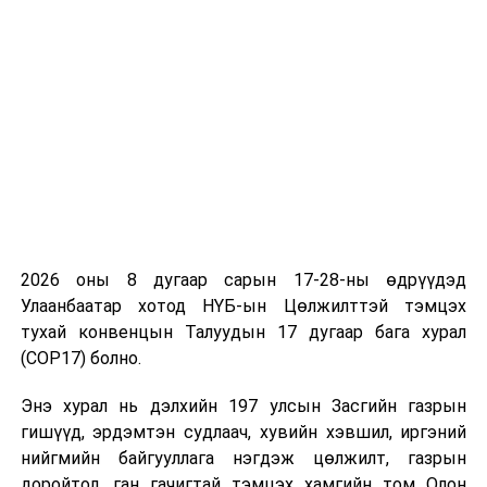
2026 оны 8 дугаар сарын 17-28-ны өдрүүдэд
Улаанбаатар хотод НҮБ-ын Цөлжилттэй тэмцэх
тухай конвенцын Талуудын 17 дугаар бага хурал
(COP17) болно.
Энэ хурал нь дэлхийн 197 улсын Засгийн газрын
гишүүд, эрдэмтэн судлаач, хувийн хэвшил, иргэний
нийгмийн байгууллага нэгдэж цөлжилт, газрын
доройтол, ган гачигтай тэмцэх хамгийн том Олон