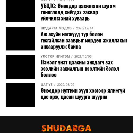
ЦАГ ҮЕ
2026/03/27
УБЦТС: Өнөөдөр цахилгаан шугам
тоноглолд хийгдэх засвар
үйлчилгээний хуваарь
ШУДАРГА МЭДЭЭ
2020/12/14
Аж ахуйн нэгжүүд түр болон
тусгайлсан зааврыг мөрдөн ажиллахыг
анхааруулж байна
УЛСТӨР НИЙГЭМ
2021/10/05
Нэмэлт үнэт цаасны анхдагч зах
зээлийн захиалгын нээлтийн ёслол
боллоо
ЦАГ ҮЕ
2020/03/09
Өнөөдөр нутгийн зүүн хэсгээр ялимгүй
цас орж, цасан шуурга шуурна