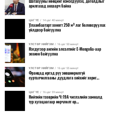
Шатахууны нөөцийг нэмэгдүүлэх, доголдлыг
тушаалтны томилолтоос бусад гадаад
арилгахад анхаарч байна
томилолт, гадаадын зочин хүлээн авах зардал;
Зайлшгүй шаардлагагүй тоног төхөөрөмж,
ЦАГ ҮЕ
14 цаг 40 минут
тавилга, автомашин худалдан авах;
Улаанбаатарт хоногт 250 м³ лаг боловсруулах
үйлдвэр байгуулна
Батлан хамгаалах, хууль зүйн салбараас бусад
сургалт, дадлага;
УЛСТӨР НИЙГЭМ
16 цаг 50 минут
Хуулиар заавал мэдээлэхээс бусад кино,
Нэгдүгээр ангийн элсэлтийг E-Mongolia-аар
контент, хэвлэлийн зардал;
зохион байгуулна
Заавал олгохоос бусад тэтгэмж, урамшуулал.
УЛСТӨР НИЙГЭМ
16 цаг 55 минут
Санхүүгийн хэмнэлтийн горимыг 2026 оны
Францад иргэд рүү зөвшөөрөлгүй
арванхоёрдугаар сарын 31 хүртэл мөрдөнө. Харин
сурталчилгааны дуудлага хийхийг хориг...
эрүүл мэндийн салбар уг хэмнэлтийн горимд
хамрагдахгүй бөгөөд цэцэрлэг, сургуулийн хүүхдийн
ЦАГ ҮЕ
16 цаг 59 минут
эрт илрүүлэг, вакцинжуулалт, томуу, томуу төст
Нийтийн тээврийн Ч:19А чиглэлийн замналд
өвчний эсрэг арга хэмжээ зэрэг зайлшгүй
түр хугацаагаар өөрчлөлт ор...
шаардлагатай ажлууд төлөвлөгөөний дагуу
үргэлжилнэ гэж Ерөнхий сайд Н.Учрал онцоллоо.