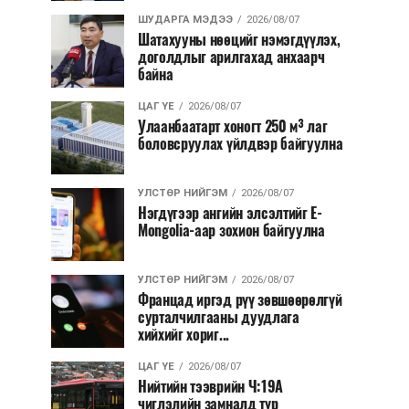
ШУДАРГА МЭДЭЭ
2026/08/07
Шатахууны нөөцийг нэмэгдүүлэх,
доголдлыг арилгахад анхаарч
байна
ЦАГ ҮЕ
2026/08/07
Улаанбаатарт хоногт 250 м³ лаг
боловсруулах үйлдвэр байгуулна
УЛСТӨР НИЙГЭМ
2026/08/07
Нэгдүгээр ангийн элсэлтийг E-
Mongolia-аар зохион байгуулна
УЛСТӨР НИЙГЭМ
2026/08/07
Францад иргэд рүү зөвшөөрөлгүй
сурталчилгааны дуудлага
хийхийг хориг...
ЦАГ ҮЕ
2026/08/07
Нийтийн тээврийн Ч:19А
чиглэлийн замналд түр