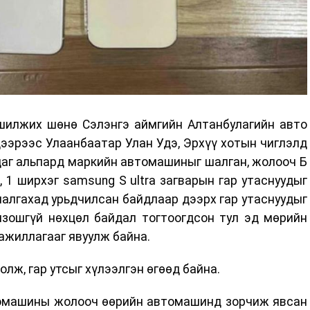
 шилжих шөнө Сэлэнгэ аймгийн Алтанбулагийн авто
ээрээс Улаанбаатар Улан Удэ, Эрхүү хотын чиглэлд
даг альпард маркийн автомашиныг шалган, жолооч Б
x, 1 ширхэг samsung S ultra загварын гар утаснуудыг
шалгахад урьдчилсан байдлаар дээрх гар утаснуудыг
лзошгүй нөхцөл байдал тогтоогдсон тул эд мөрийн
ажиллагааг явуулж байна.
лж, гар утсыг хүлээлгэн өгөөд байна.
томашины жолооч өөрийн автомашинд зорчиж явсан