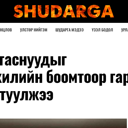
ОНЦЛОВ
УЛСТӨР НИЙГЭМ
ШУДАРГА МЭДЭЭ
ҮЗЭЛ БОДОЛ
УРЛ
утаснуудыг
илийн боомтоор га
атуулжээ