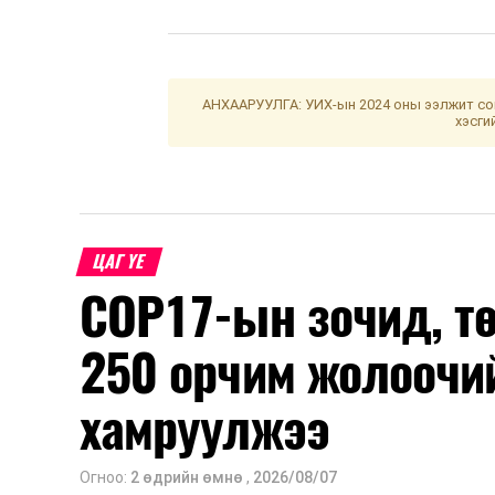
АНХААРУУЛГА: УИХ-ын 2024 оны ээлжит сон
хэсги
ЦАГ ҮЕ
COP17-ын зочид, т
250 орчим жолоочи
хамруулжээ
Огноо:
2 өдрийн өмнө
,
2026/08/07