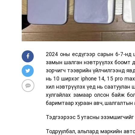
2024 оны есдүгээр сарын 6-7-нд
замын шалган нэвтрүүлэх боомт д
зорчигч тээврийн үйлчилгээнд яв
нь 10 ширхэг iphone 14, 15 pro ma
хил нэвтрүүлэх үед нь саатуулан 
хулгайлах замаар олсон байж бо
баримтаар хураан авч, шалгалтын 
Тэдгээрээс 5 утасны эзэмшигчийг о
Тодруулбал, альпард маркийн ав