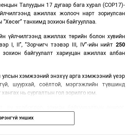
енцын Талуудын 17 дугаар бага хурал (COP17)-
үйлчилгээнд ажиллах жолооч нарт зориулсан
 “Хөсөг” танхимд зохион байгууллаа.
йн үйлчилгээнд ажиллах төрийн болон хувийн
р I, II”, “Зорчигч тээвэр III, IV”-ийн нийт
250
н зохион байгуулалт хариуцан ажиллах албан
н улсын хэмжээний энэхүү арга хэмжээний үеэр
гүй, шуурхай, соёлтой, мэргэжлийн түвшинд
 хангах нь сургалтын гол зорилго юм.
, ач холбогдол, зохион байгуулалтын онцлог,
лчилгээний стандарт, жолооч нарын үүрэг
ЭРЭНГҮЙ УНШИХ
й соёл, ёс зүй, мэргэжлийн харилцааны талаар