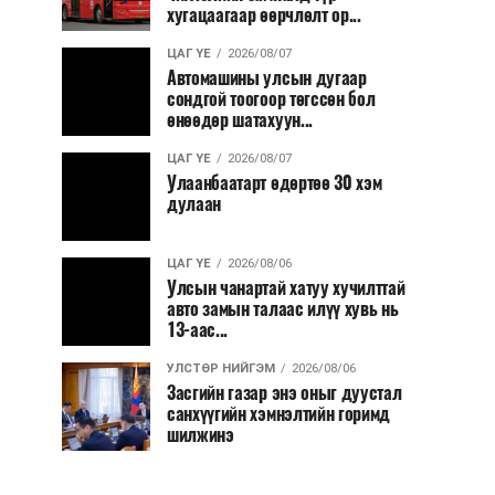
хугацаагаар өөрчлөлт ор...
ЦАГ ҮЕ
2026/08/07
Автомашины улсын дугаар
сондгой тоогоор төгссөн бол
өнөөдөр шатахуун...
ЦАГ ҮЕ
2026/08/07
Улаанбаатарт өдөртөө 30 хэм
дулаан
ЦАГ ҮЕ
2026/08/06
Улсын чанартай хатуу хучилттай
авто замын талаас илүү хувь нь
13-аас...
УЛСТӨР НИЙГЭМ
2026/08/06
Засгийн газар энэ оныг дуустал
санхүүгийн хэмнэлтийн горимд
шилжинэ