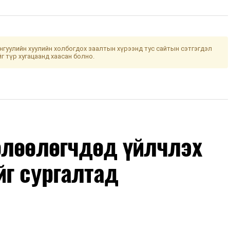
гуулийн хуулийн холбогдох заалтын хүрээнд тус сайтын сэтгэгдэл
йг түр хугацаанд хаасан болно.
өлөөлөгчдөд үйлчлэх
йг сургалтад