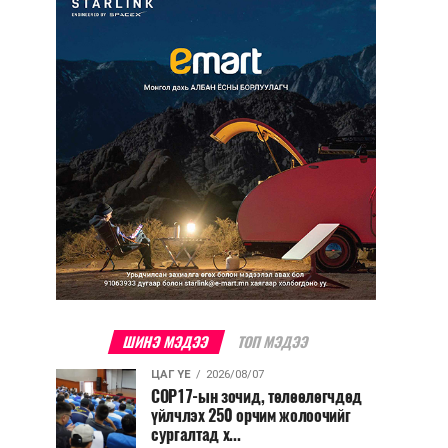
ШИНЭ МЭДЭЭ
ТОП МЭДЭЭ
ЦАГ ҮЕ
2026/08/07
COP17-ын зочид, төлөөлөгчдөд
үйлчлэх 250 орчим жолоочийг
сургалтад х...