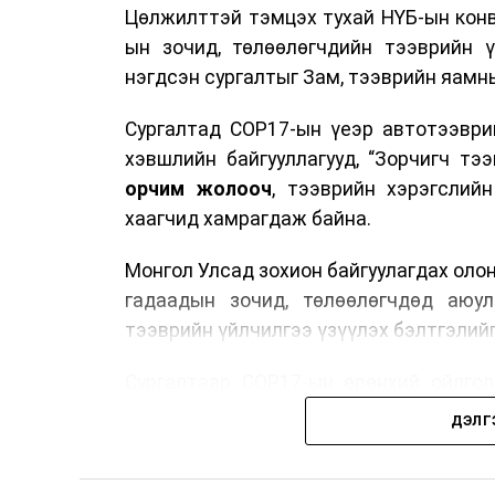
Цөлжилттэй тэмцэх тухай НҮБ-ын конв
ын зочид, төлөөлөгчдийн тээврийн 
нэгдсэн сургалтыг Зам, тээврийн яамны
Сургалтад COP17-ын үеэр автотээври
хэвшлийн байгууллагууд, “Зорчигч тээвэ
орчим жолооч
, тээврийн хэрэгслий
хаагчид хамрагдаж байна.
Монгол Улсад зохион байгуулагдах оло
гадаадын зочид, төлөөлөгчдөд аюул
тээврийн үйлчилгээ үзүүлэх бэлтгэлийг
Сургалтаар COP17-ын ерөнхий ойлголт
зочид, төлөөлөгчдийн ангилал, үй
ДЭЛГ
хариуцлага, сахилга бат, үйлчилгээни
нэгдсэн мэдээлэл өгчээ.