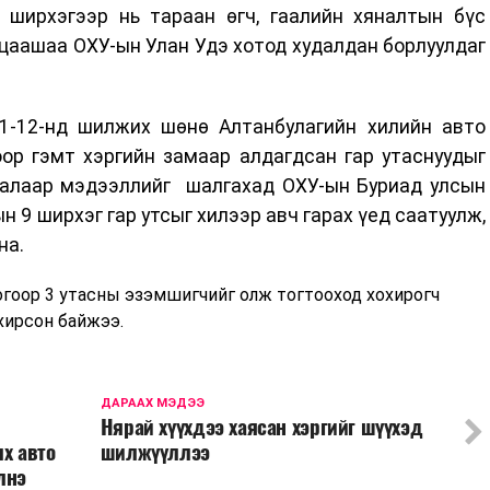
2 ширхэгээр нь тараан өгч, гаалийн хяналтын бүс
 цаашаа ОХУ-ын Улан Удэ хотод худалдан борлуулдаг
1-12-нд шилжих шөнө Алтанбулагийн хилийн авто
ор гэмт хэргийн замаар алдагдсан гар утаснуудыг
 талаар мэдээллийг шалгахад ОХУ-ын Буриад улсын
н 9 ширхэг гар утсыг хилээр авч гарах үед саатуулж,
на.
огоор 3 утасны эзэмшигчийг олж тогтооход хохирогч
охирсон байжээ.
ДАРААХ МЭДЭЭ
Нярай хүүхдээ хаясан хэргийг шүүхэд
х авто
шилжүүллээ
лнэ