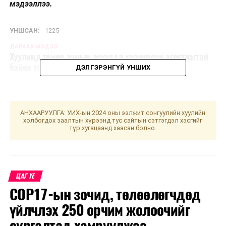
мэдээллээ.
УНШСАН:
1225
ДАРААХ МЭДЭЭ
Хуулинд төмөр замын асуудал хариуцсан агентлагтай
байна гэж заасан ч одоо хүртэл хэрэгжээгүй...
ДЭЛГЭРЭНГҮЙ УНШИХ
ӨМНӨХ МЭДЭЭ
Улаанбаатарт шөнөдөө 23 хэм хүйтэн
АНХААРУУЛГА: УИХ-ын 2024 оны ээлжит сонгуулийн хуулийн
холбогдох заалтын хүрээнд тус сайтын сэтгэгдэл хэсгийг
түр хугацаанд хаасан болно.
ЦАГ ҮЕ
COP17-ын зочид, төлөөлөгчдөд
үйлчлэх 250 орчим жолоочийг
сургалтад хамруулжээ