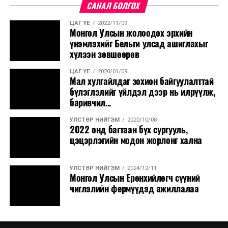
САНАЛ БОЛГОХ
ЦАГ ҮЕ
2022/11/09
Монгол Улсын жолоодох эрхийн
үнэмлэхийг Бельги улсад ашиглахыг
хүлээн зөвшөөрөв
ЦАГ ҮЕ
2020/01/09
Мал хулгайлдаг зохион байгуулалттай
бүлэглэлийг үйлдэл дээр нь илрүүлж,
баривчил...
УЛСТӨР НИЙГЭМ
2020/10/08
2022 онд багтаан бүх сургууль,
цэцэрлэгийн модон жорлонг хална
УЛСТӨР НИЙГЭМ
2024/12/11
Монгол Улсын Ерөнхийлөгч сүүний
чиглэлийн фермүүдэд ажиллалаа