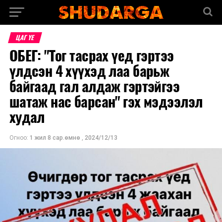
ЦАГ ҮЕ
ОБЕГ: "Тог тасрах үед гэртээ
үлдсэн 4 хүүхэд лаа барьж
байгаад гал алдаж гэртэйгээ
шатаж нас барсан" гэх мэдээлэл
худал
Огноо:
1 жил 8 сар.өмнө
,
2024/12/13