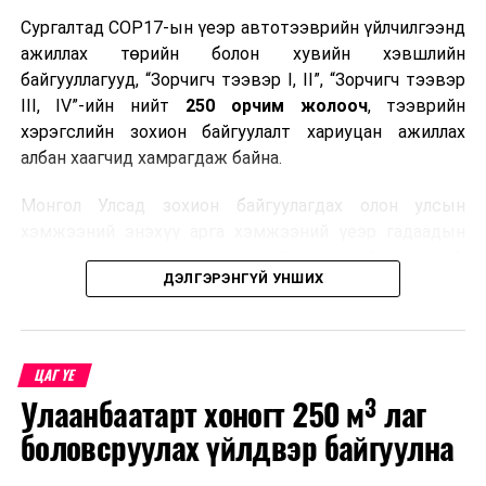
Сургалтад COP17-ын үеэр автотээврийн үйлчилгээнд
ажиллах төрийн болон хувийн хэвшлийн
байгууллагууд, “Зорчигч тээвэр I, II”, “Зорчигч тээвэр
III, IV”-ийн нийт
250 орчим жолооч
, тээврийн
хэрэгслийн зохион байгуулалт хариуцан ажиллах
албан хаагчид хамрагдаж байна.
Монгол Улсад зохион байгуулагдах олон улсын
хэмжээний энэхүү арга хэмжээний үеэр гадаадын
зочид, төлөөлөгчдөд аюулгүй, шуурхай, соёлтой,
ДЭЛГЭРЭНГҮЙ УНШИХ
мэргэжлийн түвшинд тээврийн үйлчилгээ үзүүлэх
бэлтгэлийг хангах нь сургалтын гол зорилго юм.
Сургалтаар COP17-ын ерөнхий ойлголт, ач холбогдол,
ЦАГ ҮЕ
зохион байгуулалтын онцлог, зочид, төлөөлөгчдийн
Улаанбаатарт хоногт 250 м³ лаг
ангилал, үйлчилгээний стандарт, жолооч нарын үүрэг
хариуцлага, сахилга бат, үйлчилгээний соёл, ёс зүй,
боловсруулах үйлдвэр байгуулна
мэргэжлийн харилцааны талаар нэгдсэн мэдээлэл