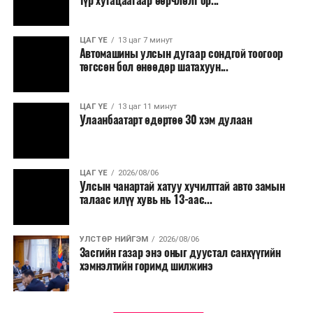
түр хугацаагаар өөрчлөлт ор...
ЦАГ ҮЕ
13 цаг 7 минут
Автомашины улсын дугаар сондгой тоогоор
төгссөн бол өнөөдөр шатахуун...
ЦАГ ҮЕ
13 цаг 11 минут
Улаанбаатарт өдөртөө 30 хэм дулаан
ЦАГ ҮЕ
2026/08/06
Улсын чанартай хатуу хучилттай авто замын
талаас илүү хувь нь 13-аас...
УЛСТӨР НИЙГЭМ
2026/08/06
Засгийн газар энэ оныг дуустал санхүүгийн
хэмнэлтийн горимд шилжинэ