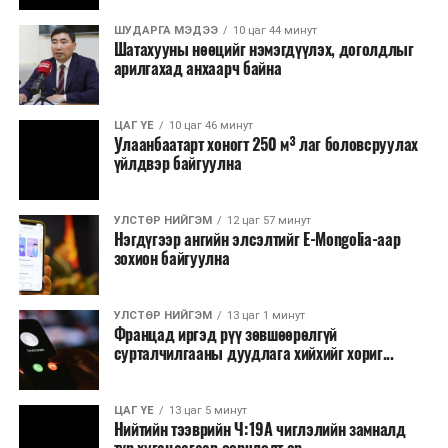
ШУДАРГА МЭДЭЭ
10 цаг 44 минут
Шатахууны нөөцийг нэмэгдүүлэх, доголдлыг
арилгахад анхаарч байна
ЦАГ ҮЕ
10 цаг 46 минут
Улаанбаатарт хоногт 250 м³ лаг боловсруулах
үйлдвэр байгуулна
УЛСТӨР НИЙГЭМ
12 цаг 57 минут
Нэгдүгээр ангийн элсэлтийг E-Mongolia-аар
зохион байгуулна
УЛСТӨР НИЙГЭМ
13 цаг 1 минут
Францад иргэд рүү зөвшөөрөлгүй
сурталчилгааны дуудлага хийхийг хориг...
ЦАГ ҮЕ
13 цаг 5 минут
Нийтийн тээврийн Ч:19А чиглэлийн замналд