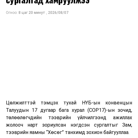
Огноо:
8 цаг 20 минут
,
2026/08/07
Цөлжилттэй тэмцэх тухай НҮБ-ын конвенцын
Талуудын 17 дугаар бага хурал (COP17)-ын зочид,
төлөөлөгчдийн тээврийн үйлчилгээнд ажиллах
жолооч нарт зориулсан нэгдсэн сургалтыг Зам,
тээврийн яамны “Хөсөг” танхимд зохион байгууллаа.