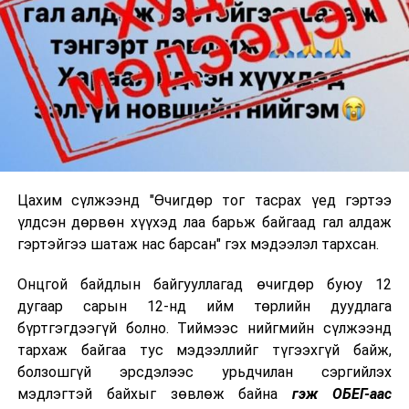
Цахим сүлжээнд "Өчигдөр тог тасрах үед гэртээ
үлдсэн дөрвөн хүүхэд лаа барьж байгаад гал алдаж
гэртэйгээ шатаж нас барсан" гэх мэдээлэл тархсан.
Онцгой байдлын байгууллагад өчигдөр буюу 12
дугаар сарын 12-нд ийм төрлийн дуудлага
бүртгэгдээгүй болно. Тиймээс нийгмийн сүлжээнд
тархаж байгаа тус мэдээллийг түгээхгүй байж,
болзошгүй эрсдэлээс урьдчилан сэргийлэх
мэдлэгтэй байхыг зөвлөж байна
гэж ОБЕГ-аас