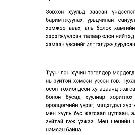
Зөвхөн хуульд заасан үндэслэ
баримтжуулах, урьдчилан сануу
хэмжээ авах, аль болох хамгийн
хэрэгжүүлсэн талаар олон нийтэд 
хэмээн үзснийг илтгэлдээ дурдсан
Түүнчлэн хүчин төгөлдөр мөрдөгд
нь зүйтэй хэмээн үзсэн гэв. Туха
осол тохиолдсон хугацаанд жагсаа
болон бусад хуулиар хориглох
оролцогчийн үүрэг, мэдэгдэл хүрг
мөн хууль бус жагсаал цуглаан, 
зүйтэй гэж үзжээ. Мөн шөнийн ца
нэмсэн байна.