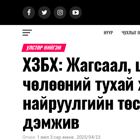
НҮҮР
ЧУХЛЫГ 
УЛСТӨР НИЙГЭМ
ХЗБХ: Жагсаал, 
чөлөөний тухай
найруулгийн тө
дэмжив
Огноо:
1 жил 3 сар.өмнө
,
2025/04/23