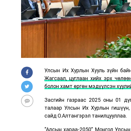
Улсын Их Хурлын Хууль зүйн байн
Жагсаал, цуглаан хийх эрх чөлөө
болон хамт өргөн мэдүүлсэн хуули
Засгийн газраас 2025 оны 01 дү
талаар Улсын Их Хурлын гишүүн, 
сайд О.Алтангэрэл танилцууллаа.
“Алсын хараа-2050” Монгол Улсын