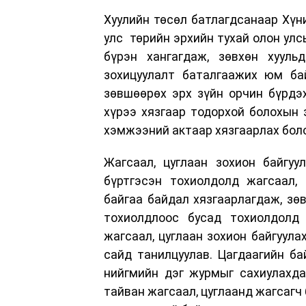
Хуулийн төсөл батлагдсанаар Хүн
улс төрийн эрхийн тухай олон улс
бүрэн хангагдаж, зөвхөн хууль
зохицуулалт баталгаажих юм бай
зөвшөөрөх эрх зүйн орчин бүрдэх
хүрээ хязгаар тодорхой болохын 
хэмжээний актаар хязгаарлах бол
Жагсаал, цуглаан зохион байгуул
бүртгэсэн тохиолдолд жагсаал, 
байгаа байдал хязгаарлагдаж, зөв
тохиолдлоос бусад тохиолдолд 
жагсаал, цуглаан зохион байгуула
сайд танилцуулав. Цагдаагийн ба
нийгмийн дэг журмыг сахиулахдаа
тайван жагсаал, цуглаанд жагсагч