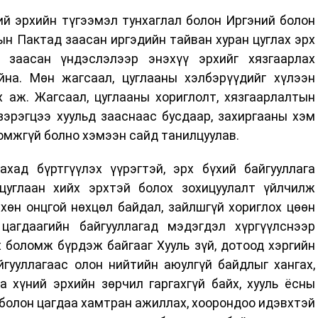
ий эрхийн түгээмэл тунхаглал болон Иргэний болон
ын Пактад заасан иргэдийн тайван хуран цуглах эрх
д заасан үндэслэлээр энэхүү эрхийг хязгаарлах
на. Мөн жагсаал, цуглааны хэлбэрүүдийг хүлээн
 аж. Жагсаал, цуглааны хориглолт, хязгаарлалтын
зэрэгцээ хуульд зааснаас бусдаар, захиргааны хэм
омжгүй болно хэмээн сайд танилцуулав.
ахад бүртгүүлэх үүрэгтэй, эрх бүхий байгууллага
цуглаан хийх эрхтэй болох зохицуулалт үйлчилж
хөн онцгой нөхцөл байдал, зайлшгүй хориглох цөөн
цагдаагийн байгууллагад мэдэгдэл хүргүүлснээр
х боломж бүрдэж байгааг Хууль зүй, дотоод хэргийн
йгууллагаас олон нийтийн аюулгүй байдлыг хангах,
 хүний эрхийн зөрчил гаргахгүй байх, хууль ёсны
 болон цагдаа хамтран ажиллах, хоорондоо идэвхтэй