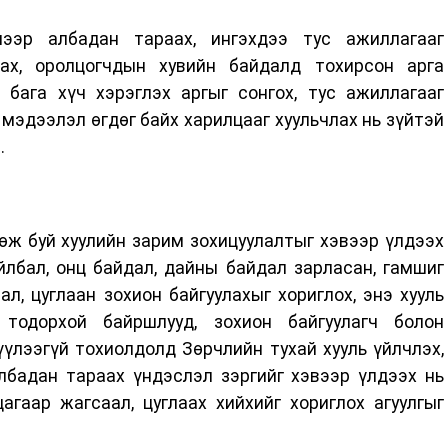
лээр албадан тараах, ингэхдээ тус ажиллагааг
лах, оролцогчдын хувийн байдалд тохирсон арга
 бага хүч хэрэглэх аргыг сонгох, тус ажиллагааг
мэдээлэл өгдөг байх харилцааг хуульчлах нь зүйтэй
.
өж буй хуулийн зарим зохицуулалтыг хэвээр үлдээх
йлбал, онц байдал, дайны байдал зарласан, гамшиг
л, цуглаан зохион байгуулахыг хориглох, энэ хууль
 тодорхой байршлууд, зохион байгуулагч болон
үүлээгүй тохиолдолд Зөрчлийн тухай хууль үйлчлэх,
албадан тараах үндэслэл зэргийг хэвээр үлдээх нь
гаар жагсаал, цуглаах хийхийг хориглох агуулгыг