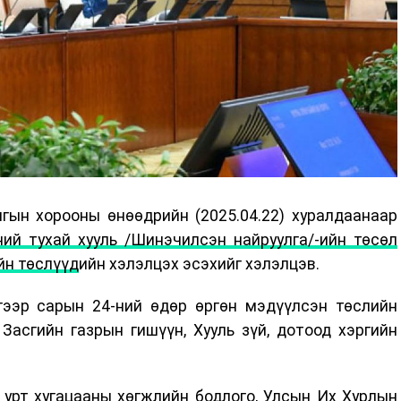
гын хорооны өнөөдрийн (2025.04.22) хуралдаанаар
ний тухай хууль /Шинэчилсэн найруулга/-ийн төсөл
йн төслүүд
ийн хэлэлцэх эсэхийг хэлэлцэв.
гээр сарын 24-ний өдөр өргөн мэдүүлсэн төслийн
Засгийн газрын гишүүн, Хууль зүй, дотоод хэргийн
 урт хугацааны хөгжлийн бодлого, Улсын Их Хурлын