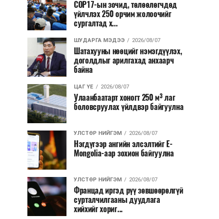
COP17-ын зочид, төлөөлөгчдөд
үйлчлэх 250 орчим жолоочийг
сургалтад х...
ШУДАРГА МЭДЭЭ
2026/08/07
Шатахууны нөөцийг нэмэгдүүлэх,
доголдлыг арилгахад анхаарч
байна
ЦАГ ҮЕ
2026/08/07
Улаанбаатарт хоногт 250 м³ лаг
боловсруулах үйлдвэр байгуулна
УЛСТӨР НИЙГЭМ
2026/08/07
Нэгдүгээр ангийн элсэлтийг E-
Mongolia-аар зохион байгуулна
УЛСТӨР НИЙГЭМ
2026/08/07
Францад иргэд рүү зөвшөөрөлгүй
сурталчилгааны дуудлага
хийхийг хориг...