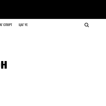
АГ СПОРТ
ЦАГ ҮЕ
эн