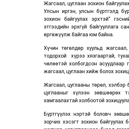
Жагсаал, цуглаан зохион байгуула
Улсын иргэн, улсын бүртгэлд бүр
зохион байгуулах эрхтэй” гэсни
этгээдийн эрхгүй байгууллага сан
өргөжүүлж байгаа юм байна.
Хүчин төгөлдөр хуульд жагсаал,
тодорхой хүрээ хязгаартай, тухай
чөлөөтэй холбогдсон асуудлаар 
жагсаал, цуглаан хийж болох зохи
Жагсаал, цуглааны төрөл, хэлбэр 
цуглааныг хүлээн зөвшөөрөх т
хамгаалахтай холбоотой зохицуула
Бүртгүүлэх нэртэй боловч зөвшө
зорчих хэсэгт зохион байгуулах 