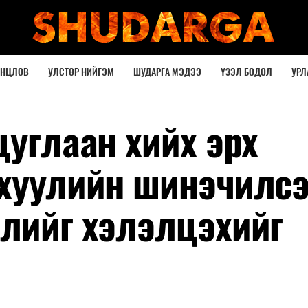
ОНЦЛОВ
УЛСТӨР НИЙГЭМ
ШУДАРГА МЭДЭЭ
ҮЗЭЛ БОДОЛ
УРЛ
цуглаан хийх эрх
 хуулийн шинэчилс
слийг хэлэлцэхийг