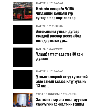
ЦАГ ҮЕ
2026/08/07
Нийтийн тээврийн Ч:19А
чиглэлийн замналд түр
хугацаагаар өөрчлөлт ор...
ЦАГ ҮЕ
2026/08/07
Автомашины улсын дугаар
сондгой тоогоор төгссөн бол
өнөөдөр шатахуун...
ЦАГ ҮЕ
2026/08/07
Улаанбаатарт өдөртөө 30 хэм
дулаан
ЦАГ ҮЕ
2026/08/06
Улсын чанартай хатуу хучилттай
авто замын талаас илүү хувь нь
13-аас...
УЛСТӨР НИЙГЭМ
2026/08/06
Засгийн газар энэ оныг дуустал
санхүүгийн хэмнэлтийн горимд