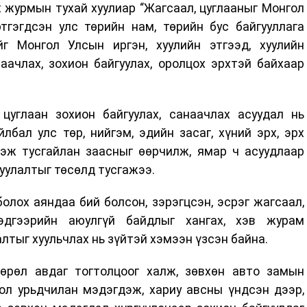
х журмын тухай хуулиар “Жагсаал, цуглааныг Монгол
тгэгдсэн улс төрийн нам, төрийн бус байгууллага
йг Монгол Улсын иргэн, хуулийн этгээд, хуулийн
аачлах, зохион байгуулах, оролцох эрхтэй байхаар
 цуглаан зохион байгуулах, санаачлах асуудал нь
лбал улс төр, нийгэм, эдийн засаг, хүний эрх, эрх
гэж тусгайлан заасныг өөрчилж, ямар ч асуудлаар
цуулалтыг төсөлд тусгажээ.
болох аяндаа бий болсон, зэрэгцсэн, эсрэг жагсаал,
эдгээрийн аюулгүй байдлыг хангах, хэв журам
лтыг хуульчлах нь зүйтэй хэмээн үзсэн байна.
өрөл авдаг тогтолцоог халж, зөвхөн авто замын
бол урьдчилан мэдэгдэж, хариу авсны үндсэн дээр,