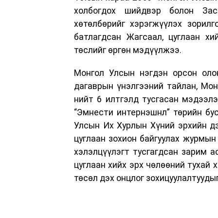
холбогдох шийдвэр болон Зас
хөтөлбөрийг хэрэгжүүлэх зорилг
батлагдсан Жагсаал, цуглаан хи
төслийг өргөн мэдүүлжээ.
Монгол Улсын нэгдэн орсон олон
дагаврын үнэлгээний тайлан, Мон
нийт 6 илтгэлд тусгасан мэдээлэ
“Эмнести интернэшнл” төрийн бус 
Улсын Их Хурлын Хүний эрхийн дэ
цуглаан зохион байгуулах журмын
хэлэлцүүлэгт тусгагдсан зарим а
цуглаан хийх эрх чөлөөний тухай 
төсөл дэх онцлог зохицуулалтууды