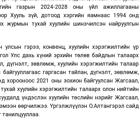
гийн газрын 2024-2028 оны үйл ажиллагааны
оор Хууль зүй, дотоод хэргийн яамнаас 1994 онд
йх журмын тухай хуулийн шинэчилсэн найруулгын
 улсын гэрээ, конвенц, хуулийн хэрэгжилтийн үр
гол Улс дахь хүний эрхийн төлөв байдлын талаарх
л, дүгнэлт, зөвлөмж, хуулийн хэрэгжилтийн талаар
байгууллагаас гаргасан тайлан, дүгнэлт, зөвлөмж,
д хорооноос 2021 оны зохион байгуулсан Жагсаал,
 тухай хуулийн хэрэгжилтийн талаарх олон нийтийн
суудалд үндэслэн хуулийн төслийн нэрийг Жагсаал,
хэмээн өөрчилжээ. Үргэлжлүүлэн О.Алтангэрэл сайд
г танилцууллаа.