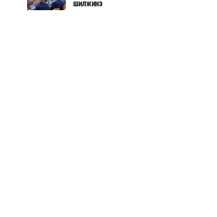
шилжинэ