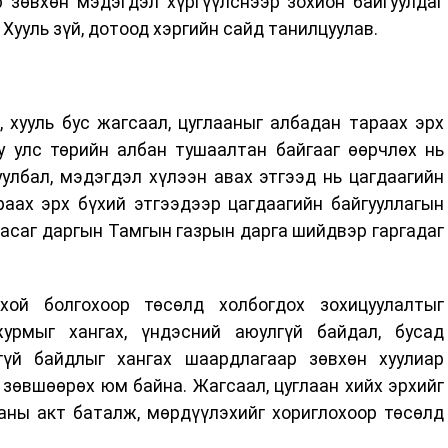
р зөвхөн мэдэгдэл хүргүүлснээр зохион байгуулдаг
Хууль зүй, дотоод хэргийн сайд танилцуулав.
, хууль бус жагсаал, цуглааныг албадан тараах эрх
у улс төрийн албан тушаалтан байгааг өөрчлөх нь
улбал, мэдэгдэл хүлээн авах этгээд нь цагдаагийн
раах эрх бүхий этгээдээр цагдаагийн байгууллагын
асаг даргын Тамгын газрын дарга шийдвэр гаргадаг
рхой болгохоор төсөлд холбогдох зохицуулалтыг
урмыг хангах, үндэсний аюулгүй байдал, бусад
гүй байдлыг хангах шаардлагаар зөвхөн хуулиар
 зөвшөөрөх юм байна. Жагсаал, цуглаан хийх эрхийг
ааны акт баталж, мөрдүүлэхийг хориглохоор төсөлд