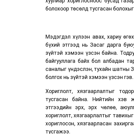
хуулиар хориглосноос бусад газа
болохоор төсөлд тусгасан болохыг 
Мэдэгдэл хүлээн авах, хариу өгөх
бүхий этгээд нь Засаг дарга бую
зүйтэй хэмээн үзсэн байна. Тодру
байгууллага байх бол албадан та
саналыг үндэслэн, тухайн шатны З
болгох нь зүйтэй хэмээн үзсэн гэв.
Хориглолт, хязгаарлалтыг тодо
тусгасан байна. Нийтийн хэв ж
этгээдийн эрх, эрх чөлөө, аюул
хориглолт, хязгаарлалтыг тавихыг
хориглосон, хязгаарласан захирг
тусгажээ.