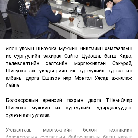
Япон улсын Шизуока мужийн Нийгмийн хамгааллын
их сургуулийн захирал Сайто Цүёоши, багш Кидо,
төлөвлөлтийн хэлтсийн мэргэжилтэн Сакүрай,
Шизүока аж үйлдвэрийн их сургуулийн сургалтын
албаны дарга Ёшизоэ нар Монгол Улсад ажиллаж
байна.
Боловсролын ерөнхий газрын дарга Т.Ням-Очир
Шизуока мужийн их сургуулийн удирдлагуудыг
хүлээн авч уулзлаа.
Уулзалтаар мэргэжлийн болон техникийн
боловсролын сургалтын байгууллагын багш нарыг