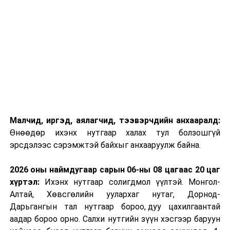
Малчид, иргэд, аялагчид, тээвэрчдийн анхааралд:
Өнөөдөр ихэнх нутгаар халах тул болзошгүй
эрсдэлээс сэрэмжтэй байхыг анхааруулж байна.
2026 оны наймдугаар сарын 06-ны 08 цагаас 20 цаг
хүртэл:
Ихэнх нутгаар солигдмол үүлтэй. Монгол-
Алтай, Хөвсгөлийн уулархаг нутаг, Дорнод-
Дарьгангын тал нутгаар бороо, дуу цахилгаантай
аадар бороо орно. Салхи нутгийн зүүн хэсгээр баруун