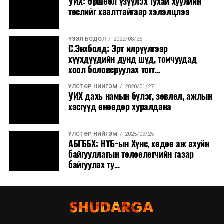
УИХ: Өршөөл үзүүлэх тухай хуулийн
нутгаар сэрүүснэ.
төслийг хаалттайгаар хэлэлцлээ
ҮЗЭЛ БОДОЛ
2022/08/25
С.Энхболд: Эрт илрүүлгээр
хүүхдүүдийн дунд шүд, томчуудад
хоол боловсруулах тогт...
УЛСТӨР НИЙГЭМ
2020/01/27
УИХ дахь намын бүлэг, зөвлөл, ажлын
хэсгүүд өнөөдөр хуралдана
УЛСТӨР НИЙГЭМ
2025/09/25
АБГББХ: НҮБ-ын Хүнс, хөдөө аж ахуйн
байгууллагын төлөөлөгчийн газар
байгуулах ту...