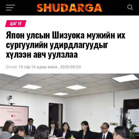
ЦАГ ҮЕ
Япон улсын Шизуока мужийн их
сургуулийн удирдлагуудыг
хүлээн авч уулзлаа
Огноо:
10 сар 16 өдөр.өмнө
,
2025/09/24