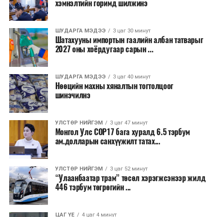
хэмнэлтийн горимд шилжинэ
ТЭРЭЛЖ ОРЧМООР:
Багавтар үүлтэй.
Бороо орохгүй. Салхи баруун хойноос
секундэд 4-9 метр. 25-27 хэм дулаан
ШУДАРГА МЭДЭЭ
3 цаг 30 минут
байна.
Шатахууны импортын гаалийн албан татварыг
2027 оны хоёрдугаар сарын ...
2026 оны наймдугаар сарын 07-ноос
2026 оны наймдугаар сарын 11-нийг хүртэлх
ШУДАРГА МЭДЭЭ
3 цаг 40 минут
Нөөцийн махны хяналтын тогтолцоог
цаг агаарын урьдчилсан төлөв
шинэчилнэ
Наймдугаар сарын 7-нд баруун болон төвийн
аймгуудын нутгийн хойд хэсгээр, 8-нд баруун
УЛСТӨР НИЙГЭМ
3 цаг 47 минут
Монгол Улс COP17 бага хуралд 6.5 тэрбум
аймгуудын нутгийн хойд хэсэг, төвийн
ам.долларын санхүүжилт татах...
аймгуудын нутгийн зарим газраар, 9-нд баруун
аймгуудын нутгийн зүүн, говийн аймгуудын
нутгийн хойд, зүүн аймгуудын нутгийн баруун
УЛСТӨР НИЙГЭМ
3 цаг 52 минут
“Улаанбаатар трам” төсөл хэрэгжсэнээр жилд
хэсэг, төвийн аймгуудын ихэнх нутгаар, 10-нд
446 тэрбум төгрөгийн ...
төв, зүүн, говийн аймгуудын ихэнх нутгаар
бороо, дуу цахилгаантай аадар бороо орно. Салхи
ихэнх хугацаанд секундэд 5-10 метр, 9-нд
ЦАГ ҮЕ
4 цаг 4 минут