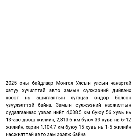
2025 оны байдлаар Монгол Улсын улсын чанартай
хатуу хучилттай авто замын сүлжээний дийлэнх
хэсэг нь ашиглалтын хугацаа өндөр болсон
үзүүлэлттэй байна. Замын сүлжээний насжилтын
судалгаанаас үзвэл нийт 4,038.5 км буюу 56 хувь нь
13-аас дээш жилийн, 2,813.6 км буюу 39 хувь нь 6-12
жилийн, харин 1,104.7 км буюу 15 хувь нь 1-5 жилийн
насжилттай авто зам эзэлж байна.