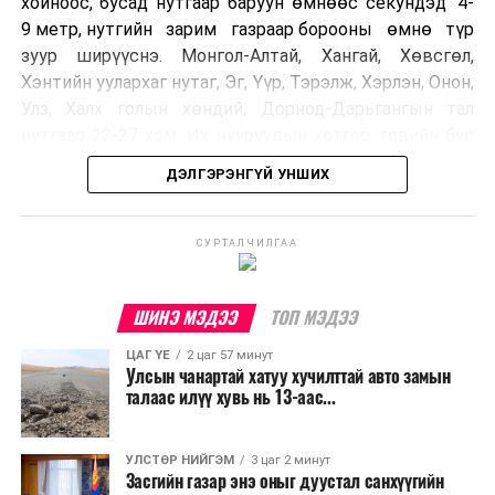
хойноос, бусад нутгаар баруун өмнөөс секундэд 4-
9 метр, нутгийн зарим газраар борооны өмнө түр
зуур ширүүснэ. Монгол-Алтай, Хангай, Хөвсгөл,
Хэнтийн уулархаг нутаг, Эг, Үүр, Тэрэлж, Хэрлэн, Онон,
Улз, Халх голын хөндий, Дорнод-Дарьгангын тал
нутгаар 22-27 хэм, Их нууруудын хотгор, говийн бүс
нутгийн өмнөд хэсгээр 34-39 хэм, бусад нутгаар 27-
ДЭЛГЭРЭНГҮЙ УНШИХ
32 хэм дулаан байна.
УЛААНБААТАР ХОТ ОРЧМООР:
СУРТАЛЧИЛГАА
Багавтар
үүлтэй. Бороо орохгүй. Салхи баруун
хойноос секундэд 4-9 метр. 27-29 хэм
ШИНЭ МЭДЭЭ
ТОП МЭДЭЭ
дулаан байна.
ЦАГ ҮЕ
2 цаг 57 минут
Улсын чанартай хатуу хучилттай авто замын
БАГАНУУР ОРЧМООР:
Багавтар үүлтэй.
талаас илүү хувь нь 13-аас...
Бороо орохгүй. Салхи баруун хойноос
секундэд 4-9 метр. 25-27 хэм дулаан
байна.
УЛСТӨР НИЙГЭМ
3 цаг 2 минут
Засгийн газар энэ оныг дуустал санхүүгийн