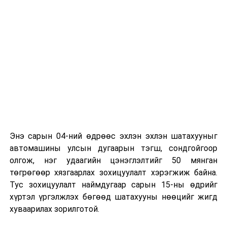
байна
гэж Зам, тээврийн яамнаас мэдээллээ.
Энэ сарын 04-ний өдрөөс эхлэн эхлэн шатахууныг
автомашины улсын дугаарын тэгш, сондгойгоор
олгож, нэг удаагийн цэнэглэлтийг 50 мянган
төгрөгөөр хязгаарлах зохицуулалт хэрэгжиж байна.
Тус зохицуулалт наймдугаар сарын 15-ны өдрийг
хүртэл үргэлжлэх бөгөөд шатахууны нөөцийг жигд
хуваарилах зорилготой.