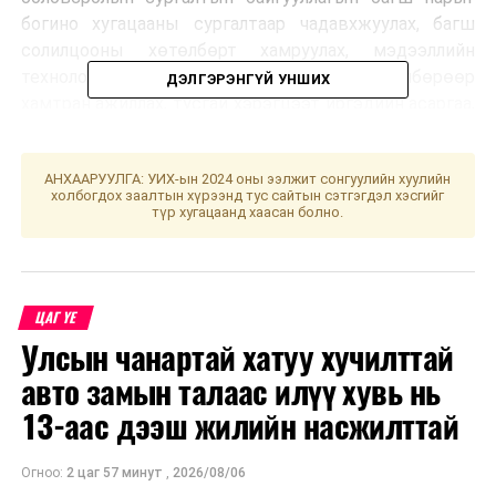
богино хугацааны сургалтаар чадавхжуулах, багш
солилцооны хөтөлбөрт хамруулах, мэдээллийн
технологи, нийтийн эрүүл мэндийн хөтөлбөрөөр
ДЭЛГЭРЭНГҮЙ УНШИХ
хамтран ажиллах, тусгай хэрэгцээт иргэдийн асаргаа,
нийгмийн эрүүл мэндийн судалгаа хийх, боловсролын
чиглэлээр харилцан туршлага солилцох талаар санал
АНХААРУУЛГА: УИХ-ын 2024 оны ээлжит сонгуулийн хуулийн
бодлоо солилцлоо
гэж Боловсролын ерөнхий газраас
холбогдох заалтын хүрээнд тус сайтын сэтгэгдэл хэсгийг
мэдээллээ.
түр хугацаанд хаасан болно.
УНШСАН:
847
ДАРААХ МЭДЭЭ
Дэнжийн мянга орчмыг дулаанаар хангах 93 МВт хүчин
ЦАГ ҮЕ
чадалтай хийн дулааны станц барина
Улсын чанартай хатуу хучилттай
ӨМНӨХ МЭДЭЭ
авто замын талаас илүү хувь нь
Энэ 10 хоногийн цаг агаарын урьдчилсан төлөв
13-аас дээш жилийн насжилттай
Огноо:
2 цаг 57 минут
,
2026/08/06