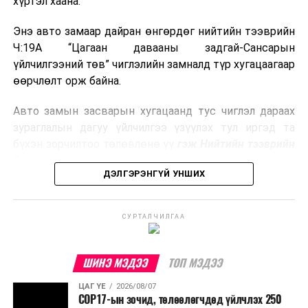
хүртэл хаана.
зэрэг улс лаг хатаах, шатаах технологийг ашиглаж
байна. Тухайлбал, Германд лаг шатаах үйлдвэрээс
Энэ авто замаар дайран өнгөрдөг нийтийн тээврийн
гарсан үнснээс фосфор сэргээн авах технологи
Ч:19А “Цагаан давааны задгай-Сансарын
ашигладаг бол Нидерландад төвлөрсөн лаг
үйлчилгээний төв” чиглэлийн замналд түр хугацаагаар
боловсруулах үйлдвэрүүдээр дулаан, цахилгаан
өөрчлөлт орж байна.
эрчим хүч үйлдвэрлэдэг.
Авто замын засварын хугацаанд тус чиглэл дараах
Ийнхүү лаг хатаах, шатаах технологийг лагийн
зураглалын дагуу үйлчилгээ үзүүлэх тул иргэд та
эзлэхүүнийг бууруулахын зэрэгцээ эрчим хүч
бүхэн зорчилтоо төлөвлөнө үү
гэж Нийтийн тээврийн
үйлдвэрлэх, нөөцийг дахин ашиглах чиглэлээр олон
бодлогын газраас мэдээллээ.
улсад өргөн ашиглаж байна.
ДЭЛГЭРЭНГҮЙ УНШИХ
СУРТАЛЧИЛГАА
ШИНЭ МЭДЭЭ
ТОП МЭДЭЭ
ЦАГ ҮЕ
2026/08/07
COP17-ын зочид, төлөөлөгчдөд үйлчлэх 250