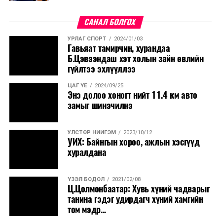
САНАЛ БОЛГОХ
УРЛАГ СПОРТ
2024/01/03
Гавьяат тамирчин, хурандаа
Б.Цэвээндаш хэт холын зайн өвлийн
гүйлтээ эхлүүллээ
ЦАГ ҮЕ
2024/09/25
Энэ долоо хоногт нийт 11.4 км авто
замыг шинэчилнэ
УЛСТӨР НИЙГЭМ
2023/10/12
УИХ: Байнгын хороо, ажлын хэсгүүд
хуралдана
ҮЗЭЛ БОДОЛ
2021/02/08
Ц.Цолмонбаатар: Хувь хүний чадварыг
танина гэдэг удирдагч хүний хамгийн
том мэдр...