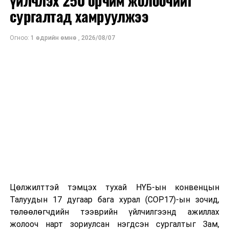
үйлчлэх 250 орчим жолоочийг
сургалтад хамруулжээ
Огноо:
1 өдрийн өмнө
,
2026/08/07
Цөлжилттэй тэмцэх тухай НҮБ-ын конвенцын
Талуудын 17 дугаар бага хурал (COP17)-ын зочид,
төлөөлөгчдийн тээврийн үйлчилгээнд ажиллах
жолооч нарт зориулсан нэгдсэн сургалтыг Зам,