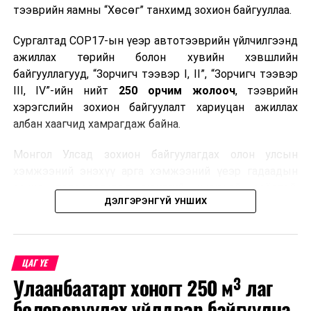
тээврийн яамны “Хөсөг” танхимд зохион байгууллаа.
Сургалтад COP17-ын үеэр автотээврийн үйлчилгээнд
ажиллах төрийн болон хувийн хэвшлийн
байгууллагууд, “Зорчигч тээвэр I, II”, “Зорчигч тээвэр
III, IV”-ийн нийт
250 орчим жолооч
, тээврийн
хэрэгслийн зохион байгуулалт хариуцан ажиллах
албан хаагчид хамрагдаж байна.
Монгол Улсад зохион байгуулагдах олон улсын
хэмжээний энэхүү арга хэмжээний үеэр гадаадын
зочид, төлөөлөгчдөд аюулгүй, шуурхай, соёлтой,
ДЭЛГЭРЭНГҮЙ УНШИХ
мэргэжлийн түвшинд тээврийн үйлчилгээ үзүүлэх
бэлтгэлийг хангах нь сургалтын гол зорилго юм.
Сургалтаар COP17-ын ерөнхий ойлголт, ач холбогдол,
ЦАГ ҮЕ
зохион байгуулалтын онцлог, зочид, төлөөлөгчдийн
Улаанбаатарт хоногт 250 м³ лаг
ангилал, үйлчилгээний стандарт, жолооч нарын үүрэг
хариуцлага, сахилга бат, үйлчилгээний соёл, ёс зүй,
боловсруулах үйлдвэр байгуулна