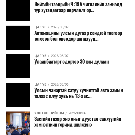
Нийтийн тээврийн Ч:19А чиглэлийн замналд
түр хугацаагаар өөрчлөлт ор...
ЦАГ ҮЕ
2026/08/07
Автомашины улсын дугаар сондгой тоогоор
төгссөн бол өнөөдөр шатахуун...
ЦАГ ҮЕ
2026/08/07
Улаанбаатарт өдөртөө 30 хэм дулаан
ЦАГ ҮЕ
2026/08/06
Улсын чанартай хатуу хучилттай авто замын
талаас илүү хувь нь 13-аас...
УЛСТӨР НИЙГЭМ
2026/08/06
Засгийн газар энэ оныг дуустал санхүүгийн
хэмнэлтийн горимд шилжинэ