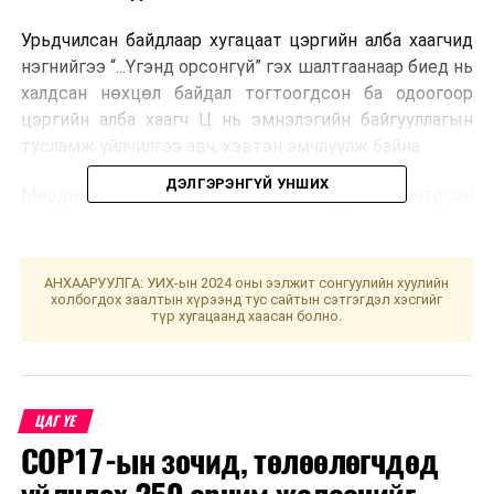
Урьдчилсан байдлаар хугацаат цэргийн алба хаагчид
нэгнийгээ “...Үгэнд орсонгүй” гэх шалтгаанаар биед нь
халдсан нөхцөл байдал тогтоогдсон ба одоогоор
цэргийн алба хаагч Ц нь эмнэлэгийн байгууллагын
тусламж үйлчилгээ авч, хэвтэн эмчлүүлж байна.
ДЭЛГЭРЭНГҮЙ УНШИХ
Мөрдөн шалгах ажиллагааны явцад тогтоогдсон
нөхцөл байдлын талаар эргэн мэдээлэх болно.
УНШСАН:
1049
АНХААРУУЛГА: УИХ-ын 2024 оны ээлжит сонгуулийн хуулийн
холбогдох заалтын хүрээнд тус сайтын сэтгэгдэл хэсгийг
ДАРААХ МЭДЭЭ
түр хугацаанд хаасан болно.
Тэмээний наадамд 16 аймгаас 1000 гаруй хүн оролцов
ӨМНӨХ МЭДЭЭ
Ерөнхий боловсролын сургуулийн II улирлын хичээл
өнөөдөр эхэлнэ
ЦАГ ҮЕ
COP17-ын зочид, төлөөлөгчдөд