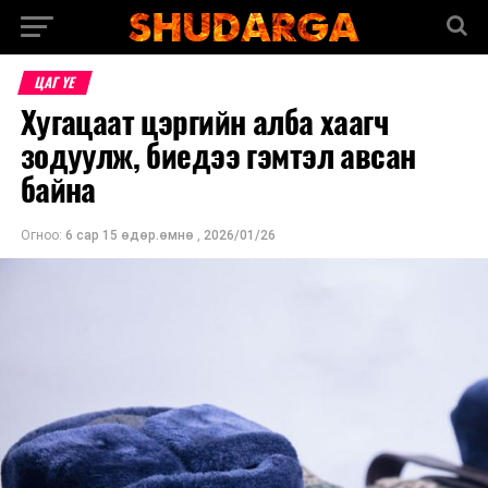
ЦАГ ҮЕ
Хугацаат цэргийн алба хаагч
зодуулж, биедээ гэмтэл авсан
байна
Огноо:
6 сар 15 өдөр.өмнө
,
2026/01/26