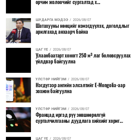
орчим жолоочийг сургалтад х...
ШУДАРГА МЭДЭЭ
2026/08/07
Шатахууны нөөцийг нэмэгдүүлэх, доголдлыг
арилгахад анхаарч байна
ЦАГ ҮЕ
2026/08/07
Улаанбаатарт хоногт 250 м³ лаг боловсруулах
үйлдвэр байгуулна
УЛСТӨР НИЙГЭМ
2026/08/07
Нэгдүгээр ангийн элсэлтийг E-Mongolia-аар
зохион байгуулна
УЛСТӨР НИЙГЭМ
2026/08/07
Францад иргэд рүү зөвшөөрөлгүй
сурталчилгааны дуудлага хийхийг хориг...
ЦАГ ҮЕ
2026/08/07