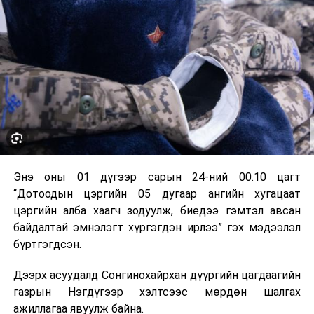
Энэ оны 01 дүгээр сарын 24-ний 00.10 цагт
“Дотоодын цэргийн 05 дугаар ангийн хугацаат
цэргийн алба хаагч зодуулж, биедээ гэмтэл авсан
байдалтай эмнэлэгт хүргэгдэн ирлээ” гэх мэдээлэл
бүртгэгдсэн.
Дээрх асуудалд Сонгинохайрхан дүүргийн цагдаагийн
газрын Нэгдүгээр хэлтсээс мөрдөн шалгах
ажиллагаа явуулж байна.