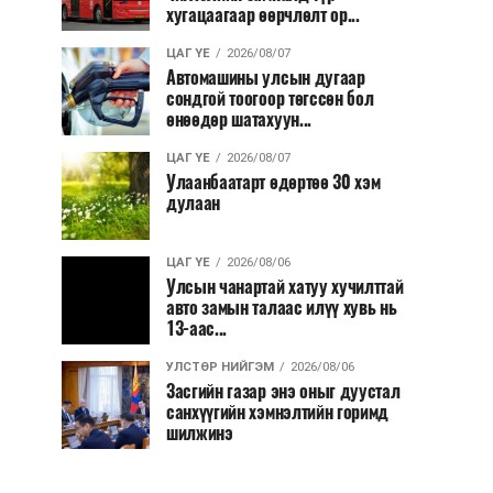
хугацаагаар өөрчлөлт ор...
ЦАГ ҮЕ
2026/08/07
Автомашины улсын дугаар
сондгой тоогоор төгссөн бол
өнөөдөр шатахуун...
ЦАГ ҮЕ
2026/08/07
Улаанбаатарт өдөртөө 30 хэм
дулаан
ЦАГ ҮЕ
2026/08/06
Улсын чанартай хатуу хучилттай
авто замын талаас илүү хувь нь
13-аас...
УЛСТӨР НИЙГЭМ
2026/08/06
Засгийн газар энэ оныг дуустал
санхүүгийн хэмнэлтийн горимд
шилжинэ