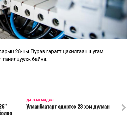
сарын 28-ны Пүрэв гарагт цахилгаан шугам
 танилцуулж байна.
ДАРААХ МЭДЭЭ
26”
Улаанбаатарт өдөртөө 23 хэм дулаан
болно