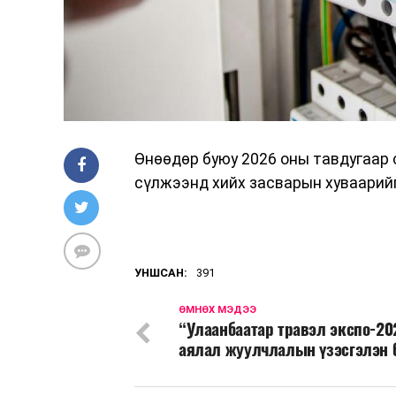
Өнөөдөр буюу 2026 оны тавдугаар 
сүлжээнд хийх засварын хуваарийг
УНШСАН:
391
ӨМНӨХ МЭДЭЭ
“Улаанбаатар травэл экспо-20
аялал жуулчлалын үзэсгэлэн 