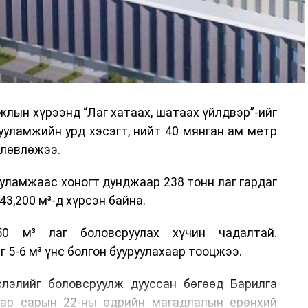
аны Зам тээврийн хяналт, төлөвлөлт, зохион
илтэн, цагдаагийн дэд хурандаа Т.Ганзориг
т, аюулгүй ажиллагаа болон олон улсын арга
х асуудлын талаар мэдээлэл өгсөн байна.
лын хүрээнд “Лаг хатаах, шатаах үйлдвэр”-ийг
 төлөөлөгчдийн тээврийн үйлчилгээг аюулгүй,
ууламжийн урд хэсэгт, нийт 40 мянган ам метр
лах, үйлчилгээний нэгдсэн стандарт, сахилга
өлөвлөжээ.
жлын нэг хэсэг гэж
Зам, тээврийн яамнаас
уламжаас хоногт дунджаар 238 тонн лаг гардаг
3,200 м³-д хүрсэн байна.
0 м³ лаг боловсруулах хүчин чадалтай.
5-6 м³ үнс болгон бууруулахаар тооцжээ.
слэлийг боловсруулж дууссан бөгөөд Барилга
аар сарын 22-ны өдрийн магадлалын ерөнхий