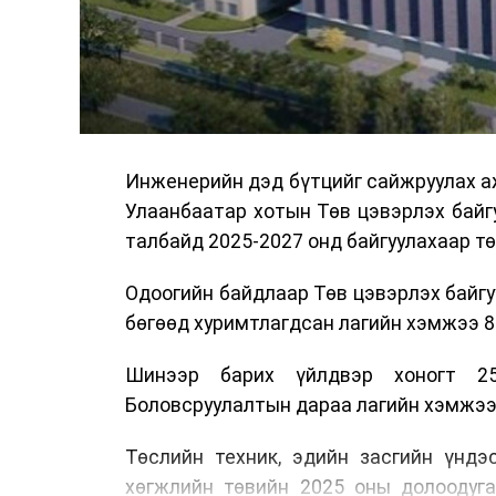
мэргэжил, арга зүйн зөвлөмж хүргэлээ.
Тухайлбал, Тээврийн цагдаагийн алб
байгуулалтын хэлтсийн ахлах мэргэж
замын хөдөлгөөний зохион байгуулал
хэмжээний үеэр жолооч нарын анхаара
Инженерийн дэд бүтцийг сайжруулах аж
Уг сургалт нь COP17-ын үеэр зочид,
Улаанбаатар хотын Төв цэвэрлэх байг
шуурхай, зохион байгуулалттай явуу
талбайд 2025-2027 онд байгуулахаар т
хариуцлагыг хэвшүүлэх бэлтгэл а
мэдээллээ.
Одоогийн байдлаар Төв цэвэрлэх байгу
бөгөөд хуримтлагдсан лагийн хэмжээ 84
Шинээр барих үйлдвэр хоногт 25
Боловсруулалтын дараа лагийн хэмжээг 
Төслийн техник, эдийн засгийн үндэ
хөгжлийн төвийн 2025 оны долоодуг