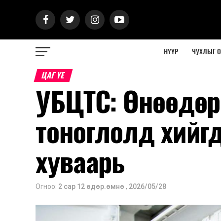
НҮҮР
ЧУХЛЫГ 
ЦАГ ҮЕ
УБЦТС: Өнөөдөр
тоноглолд хийг
хуваарь
Огноо:
2 сар 12 өдөр.өмнө
,
2026/05/28