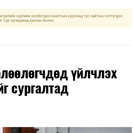
гуулийн хуулийн холбогдох заалтын хүрээнд тус сайтын сэтгэгдэл
йг түр хугацаанд хаасан болно.
өлөөлөгчдөд үйлчлэх
йг сургалтад