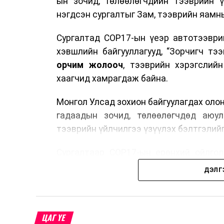
ын зочид, төлөөлөгчдийн тээврийн 
нэгдсэн сургалтыг Зам, тээврийн яамны
Сургалтад COP17-ын үеэр автотээври
хэвшлийн байгууллагууд, “Зорчигч тээвэ
орчим жолооч
, тээврийн хэрэгслий
хаагчид хамрагдаж байна.
Монгол Улсад зохион байгуулагдах оло
гадаадын зочид, төлөөлөгчдөд аюул
тээврийн үйлчилгээ үзүүлэх бэлтгэлийг
Сургалтаар COP17-ын ерөнхий ойлголт
зочид, төлөөлөгчдийн ангилал, үй
ДЭЛГ
хариуцлага, сахилга бат, үйлчилгээни
нэгдсэн мэдээлэл өгчээ.
Түүнчлэн зочдыг нисэх буудлаас угт
ЦАГ ҮЕ