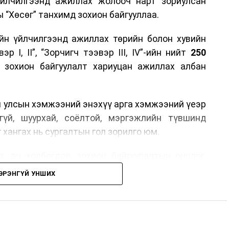
үйлчилгээнд ажиллах жолооч нарт зориулсан
 “Хөсөг” танхимд зохион байгууллаа.
йн үйлчилгээнд ажиллах төрийн болон хувийн
р I, II”, “Зорчигч тээвэр III, IV”-ийн нийт
250
н зохион байгуулалт хариуцан ажиллах албан
н улсын хэмжээний энэхүү арга хэмжээний үеэр
гүй, шуурхай, соёлтой, мэргэжлийн түвшинд
 хангах нь сургалтын гол зорилго юм.
, ач холбогдол, зохион байгуулалтын онцлог,
лчилгээний стандарт, жолооч нарын үүрэг
ЭРЭНГҮЙ УНШИХ
й соёл, ёс зүй, мэргэжлийн харилцааны талаар
ан авах, зочид буудал болон арга хэмжээний