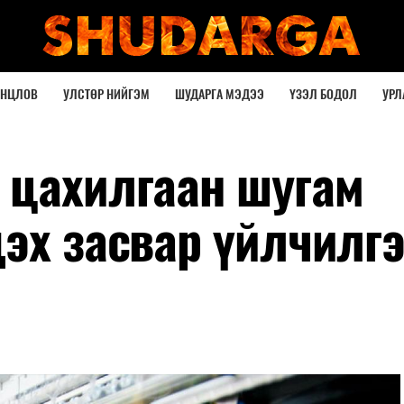
ОНЦЛОВ
УЛСТӨР НИЙГЭМ
ШУДАРГА МЭДЭЭ
ҮЗЭЛ БОДОЛ
УРЛ
 цахилгаан шугам
дэх засвар үйлчилг