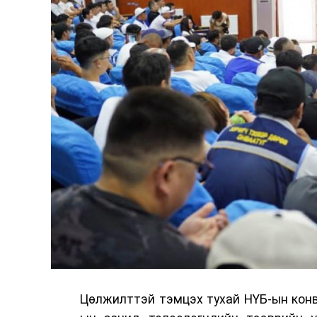
Цөлжилттэй тэмцэх тухай НҮБ-ын конв