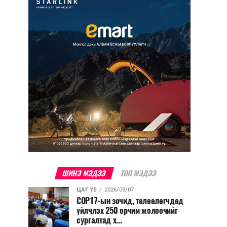
ШИНЭ МЭДЭЭ
ТОП МЭДЭЭ
ЦАГ ҮЕ
2026/08/07
COP17-ын зочид, төлөөлөгчдөд
үйлчлэх 250 орчим жолоочийг
сургалтад х...