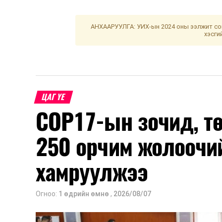
АНХААРУУЛГА: УИХ-ын 2024 оны ээлжит сон
хэсги
ЦАГ ҮЕ
COP17-ын зочид, т
250 орчим жолоочи
хамруулжээ
Огноо:
1 өдрийн өмнө
,
2026/08/07