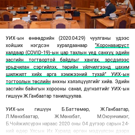
УИХ-ын өнөөдрийн (2020.04.29) чуулганы үдээс
хойших нэгдсэн хуралдаанаар
“Коронавируст
халдвар (COVID-19)-ын цар тахлын үед санхүү, эдийн
засгийн тогтвортой байдлыг хангах, эрсдэлээс
урьдчилан сэргийлэх, төрийн үйлчилгээнд цахим
шилжилт хийх арга хэмжээний тухай” УИХ-ын
тогтоолын төслийн
анхны хэлэлцүүлгийг хийв. Эдийн
засгийн байнгын хорооны санал, дүгнэлтийг УИХ-ын
гишүүн Ж.Ганбаатар танилцуулав.
УИХ-ын гишүүн Б.Баттөмөр, Ж.Ганбаатар,
Л.Мөнхбаатар, Ж.Мөнхбат, М.Оюунчимэг,
Б.Чойжилсүрэн нараас 2020 оны 04 дүгээр сарын 24-
ний өдөр Улсын Их Хуралд өргөн мэдүүлсэн дээрх