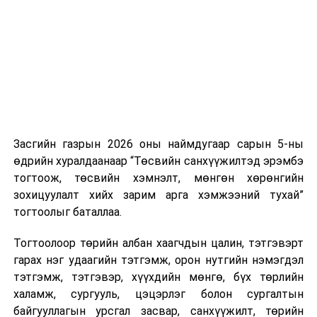
нэгжийг 375 мянга хүртэлх еврогоор торгох
боломжтой. Харин хэрэглэгч өөрөө зөвшөөрсөн,
эсвэл тухайн компанитай өмнө нь гэрээний
харилцаатай бөгөөд шинэ үйлчилгээ санал болгож
буй тохиолдолд хориг үйлчлэхгүй. Иргэд
зөвшөөрөлгүй дуудлагын талаар төрийн цахим
хуудсаар мэдээлэх боломжтой.
Засгийн газрын 2026 оны наймдугаар сарын 5-ны
Шинэ хууль Францын зах зээлд үйлчилдэг гадаадын
өдрийн хуралдаанаар “Төсвийн санхүүжилтэд эрэмбэ
дуудлагын төвүүдэд нөлөөлөхөөр байна. Тухайлбал,
тогтоож, төсвийн хэмнэлт, мөнгөн хөрөнгийн
Мароккогийн дуудлагын төвүүдийн орлогын 80 гаруй
зохицуулалт хийх зарим арга хэмжээний тухай”
хувь Францын зах зээлээс бүрддэг бөгөөд тус улсын
тогтоолыг баталлаа.
40–50 мянган ажлын байр эрсдэлд орж болзошгүйг
Мароккогийн хөдөлмөр эрхлэлтийн сайд мэдэгджээ.
Тогтоолоор төрийн албан хаагчдын цалин, тэтгэвэрт
гарах нэг удаагийн тэтгэмж, орон нутгийн нэмэгдэл
тэтгэмж, тэтгэвэр, хүүхдийн мөнгө, бүх төрлийн
халамж, сургууль, цэцэрлэг болон сургалтын
байгууллагын урсгал засвар, санхүүжилт, төрийн