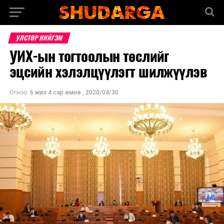
УЛСТӨР НИЙГЭМ
УИХ-ын тогтоолын төслийг
эцсийн хэлэлцүүлэгт шилжүүлэв
Огноо:
6 жил 4 сар.өмнө
,
2020/04/30