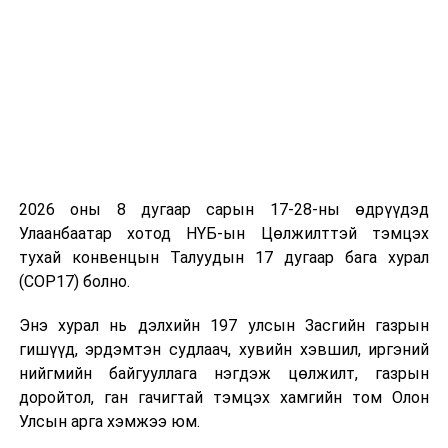
250 хүртэлх иргэнийг ажлын байраар хангаж байгаа
аж ахуйн нэгжүүдэд онцгой нөхцөлийн, урт
хугацаатай 1 хувийн хүүтэй зээл олгох, 1 кг
ноолуурыг 100.000 төгрөгөөс доошгүй үнээр
худалдан авах, иргэдийн тэтгэвэр барьцаалсан
зээлийн төлбөрийг төрөөс нэг удаа төлөх тухай
хуулийг дагаж мөрдөх журмын тухай хуулийн дагуу 1
сая төгрөгтэй тэнцэх үнэт цаас эзэмшигчдийн үнэт
2026 оны 8 дугаар сарын 17-28-ны өдрүүдэд
цаасыг 2020 оны II улиралд багтаан авах зэрэг санал
Улаанбаатар хотод НҮБ-ын Цөлжилттэй тэмцэх
гаргасныг хуралдаанд оролцсон гишүүдийн олонх
тухай конвенцын Талуудын 17 дугаар бага хурал
дэмжээгүй байна.
(COP17) болно.
Эдийн засгийн байнгын хорооны санал, дүгнэлттэй
Энэ хурал нь дэлхийн 197 улсын Засгийн газрын
холбогдуулан УИХ-ын гишүүн Л.Болд, Д.Эрдэнэбат,
гишүүд, эрдэмтэн судлаач, хувийн хэвшил, иргэний
Л.Элдэв-очир нар асуулт асууж, байр сууриа
нийгмийн байгууллага нэгдэж цөлжилт, газрын
илэрхийлсэн. Дараа нь зарчмын зөрүүтэй саналын
доройтол, ган гачигтай тэмцэх хамгийн том Олон
томъёоллуудаар тус бүрд нь санал хураалт явуулан
Улсын арга хэмжээ юм.
шийдвэрлэлээ. Тухайлбал, төслийн 2 дугаар зүйлийн 8
дахь хэсгийг “8.Улсын ерөнхий прокурорын газар,