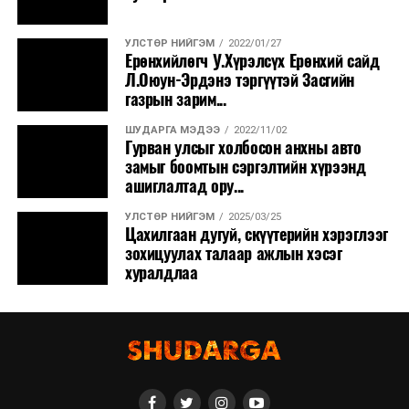
УЛСТӨР НИЙГЭМ
2022/01/27
Ерөнхийлөгч У.Хүрэлсүх Ерөнхий сайд
Л.Оюун-Эрдэнэ тэргүүтэй Засгийн
газрын зарим...
ШУДАРГА МЭДЭЭ
2022/11/02
Гурван улсыг холбосон анхны авто
замыг боомтын сэргэлтийн хүрээнд
ашиглалтад ору...
УЛСТӨР НИЙГЭМ
2025/03/25
Цахилгаан дугуй, скүүтерийн хэрэглээг
зохицуулах талаар ажлын хэсэг
хуралдлаа