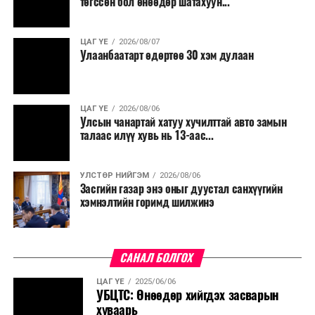
төгссөн бол өнөөдөр шатахуун...
салбар бүрдээ урсгал зардлыг 20 хувиар бууруулах,
нөхөн томилгоо хийхгүй байх, аялал, амралт, зугаалга,
ЦАГ ҮЕ
2026/08/07
хамт олны урлаг, спортын арга хэмжээг зохион
Улаанбаатарт өдөртөө 30 хэм дулаан
байгуулахгүй байх, төрийн албанд шинэ орон тоо бий
болгохгүй байх, эрчим хүчний хэрэглээг хэмнэх, хурал,
сургалтыг цахим хэлбэрт шилжүүлэх, төрийн албан
ЦАГ ҮЕ
2026/08/06
хаагчдыг зарим өдрүүдэд цахимаар ажиллуулах арга
Улсын чанартай хатуу хучилттай авто замын
хэмжээг үргэлжлүүлэхийг үүрэг болголоо.
талаас илүү хувь нь 13-аас...
Төсвийн сахилга бат сайжирч, эдийн засгийн нөхцөл
УЛСТӨР НИЙГЭМ
2026/08/06
байдал хэвийн болсон тохиолдолд эдгээр
Засгийн газар энэ оныг дуустал санхүүгийн
хязгаарлалтыг үе шаттайгаар сулруулах юм.
хэмнэлтийн горимд шилжинэ
САНАЛ БОЛГОХ
ЦАГ ҮЕ
2025/06/06
УБЦТС: Өнөөдөр хийгдэх засварын
хуваарь