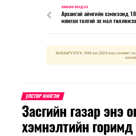
ӨМНӨХ МЭДЭЭ
Архангай аймгийн хэмжээнд 18
мянган толгой эх мал төллөжэ
АНХААРУУЛГА: УИХ-ын 2024 оны ээлжит сон
хэсги
УЛСТӨР НИЙГЭМ
Засгийн газар энэ 
хэмнэлтийн горимд