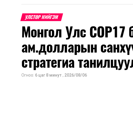
Урьдчилан төлөвлөсөн төрийн өн
томилолт, гадаадын зочин хүлээн ава
УЛСТӨР НИЙГЭМ
Зайлшгүй шаардлагагүй тоног төхөөр
Монгол Улс COP17 б
Батлан хамгаалах, хууль зүйн салбараа
ам.долларын санхү
Хуулиар заавал мэдээлэхээс бусад ки
Заавал олгохоос бусад тэтгэмж, ура
стратегиа танилцуу
Санхүүгийн хэмнэлтийн горимыг 2026 
Харин эрүүл мэндийн салбар уг хэмн
Огноо:
6 цаг 8 минут
,
2026/08/06
сургуулийн хүүхдийн эрт илрүүлэг, вакц
хэмжээ зэрэг зайлшгүй шаардлагатай
Ерөнхий сайд Н.Учрал онцоллоо.
Мөн бүх шатны төсвийн ерөнхийлөн за
хувиар бууруулах, нөхөн томилгоо хий
урлаг, спортын арга хэмжээг зохион б