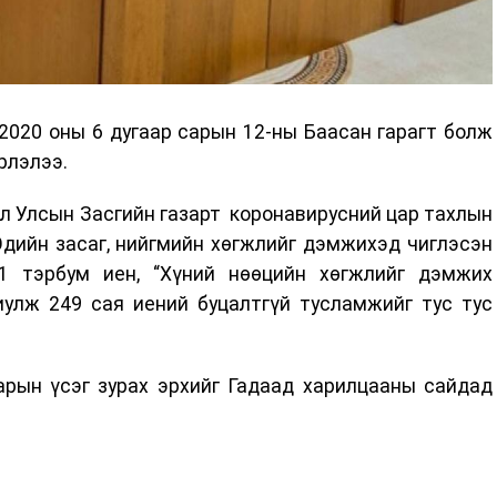
2020 оны 6 дугаар сарын 12-ны Баасан гарагт болж
рлэлээ.
л Улсын Засгийн газарт коронавирусний цар тахлын
Эдийн засаг, нийгмийн хөгжлийг дэмжихэд чиглэсэн
1 тэрбум иен, “Хүний нөөцийн хөгжлийг дэмжих
иулж 249 сая иений буцалтгүй тусламжийг тус тус
арын үсэг зурах эрхийг Гадаад харилцааны сайдад