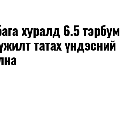
дөр албан тушаалтны томилолтоос бусад гадаад
х зардал;
өмж, тавилга, автомашин худалдан авах;
ага хуралд 6.5 тэрбум
с бусад сургалт, дадлага;
үжилт татах үндэсний
но, контент, хэвлэлийн зардал;
мшуулал.
лна
оны арванхоёрдугаар сарын 31 хүртэл мөрдөнө.
элтийн горимд хамрагдахгүй бөгөөд цэцэрлэг,
инжуулалт, томуу, томуу төст өвчний эсрэг арга
 ажлууд төлөвлөгөөний дагуу үргэлжилнэ гэж
хирагч нарт салбар бүрдээ урсгал зардлыг 20
хгүй байх, аялал, амралт, зугаалга, хамт олны
айгуулахгүй байх, төрийн албанд шинэ орон тоо