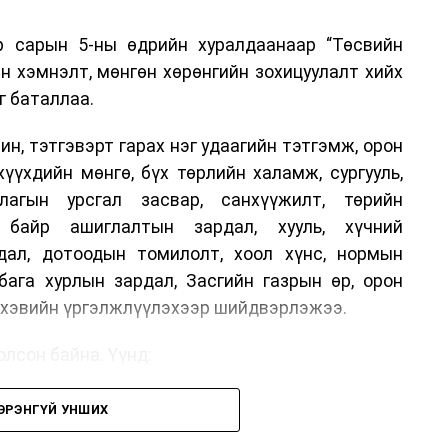
р сарын 5-ны өдрийн хуралдаанаар “Төсвийн
н хэмнэлт, мөнгөн хөрөнгийн зохицуулалт хийх
г баталлаа.
н, тэтгэвэрт гарах нэг удаагийн тэтгэмж, орон
хүүхдийн мөнгө, бүх төрлийн халамж, сургууль,
лагын урсгал засвар, санхүүжилт, төрийн
, байр ашиглалтын зардал, хууль, хүчний
дал, дотоодын томилолт, хоол хүнс, нормын
бага хурлын зардал, Засгийн газрын өр, орон
г хэвийн үргэлжлүүлэхээр шийдвэрлэжээ.
лсон байна. Үүнд:
н шийдвэртэйгээс бусад хурал, зөвлөгөөн, ой,
ЭРЭНГҮЙ УНШИХ
ын арга хэмжээ;