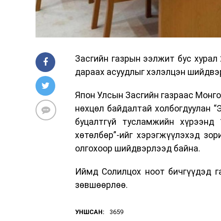
Засгийн газрын ээлжит бус хурал 
дараах асуудлыг хэлэлцэн шийдвэ
Япон Улсын Засгийн газраас Монго
нөхцөл байдалтай холбогдуулан “
буцалтгүй тусламжийн хүрээнд 
хөтөлбөр”-ийг хэрэгжүүлэхэд зор
олгохоор шийдвэрлээд байна.
Иймд Солилцох ноот бичгүүдэд г
зөвшөөрлөө.
УНШСАН:
3659