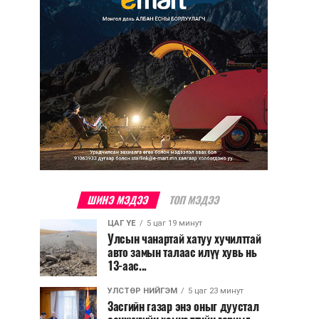
ШИНЭ МЭДЭЭ
ТОП МЭДЭЭ
ЦАГ ҮЕ
5 цаг 19 минут
Улсын чанартай хатуу хучилттай
авто замын талаас илүү хувь нь
13-аас...
УЛСТӨР НИЙГЭМ
5 цаг 23 минут
Засгийн газар энэ оныг дуустал