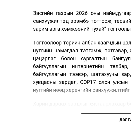
Засгийн газрын 2026 оны наймдугаа
санхүүжилтэд эрэмбэ тогтоож, төсвий
зарим арга хэмжээний тухай” тогтоолы
Тогтоолоор төрийн албан хаагчдын цали
нутгийн нэмэгдэл тэтгэмж, тэтгэвэр, 
цэцэрлэг болон сургалтын байгуул
байгууллагын интернетийн төлбөр
байгууллагын тээвэр, шатахууны зар
хувцасны зардал, COP17 олон улсын 
нутгийн нөөц хөрөнгийн санхүүжилтий
Харин дараах зардлыг хязгаарлахаар бо
Олон улсын болон Засгийн газры
ДЭЛГ
тэмдэглэлт өдөр, найр наадам, соёл