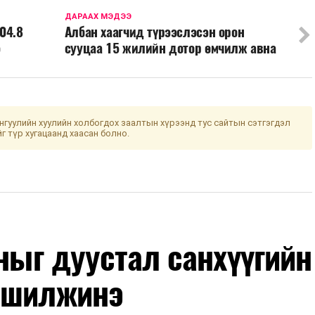
ДАРААХ МЭДЭЭ
04.8
Албан хаагчид түрээслэсэн орон
э
сууцаа 15 жилийн дотор өмчилж авна
гуулийн хуулийн холбогдох заалтын хүрээнд тус сайтын сэтгэгдэл
йг түр хугацаанд хаасан болно.
оныг дуустал санхүүгийн
 шилжинэ