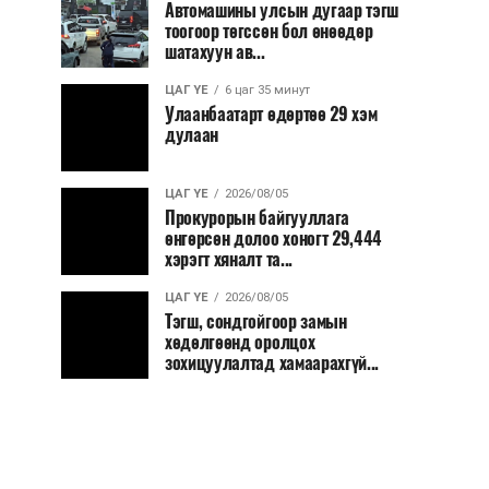
Автомашины улсын дугаар тэгш
тоогоор төгссөн бол өнөөдөр
шатахуун ав...
ЦАГ ҮЕ
6 цаг 35 минут
Улаанбаатарт өдөртөө 29 хэм
дулаан
ЦАГ ҮЕ
2026/08/05
Прокурорын байгууллага
өнгөрсөн долоо хоногт 29,444
хэрэгт хяналт та...
ЦАГ ҮЕ
2026/08/05
Тэгш, сондгойгоор замын
хөдөлгөөнд оролцох
зохицуулалтад хамаарахгүй...