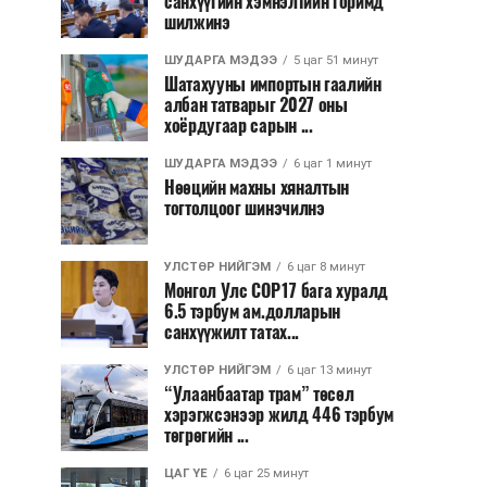
санхүүгийн хэмнэлтийн горимд
шилжинэ
ШУДАРГА МЭДЭЭ
5 цаг 51 минут
Шатахууны импортын гаалийн
албан татварыг 2027 оны
хоёрдугаар сарын ...
ШУДАРГА МЭДЭЭ
6 цаг 1 минут
Нөөцийн махны хяналтын
тогтолцоог шинэчилнэ
УЛСТӨР НИЙГЭМ
6 цаг 8 минут
Монгол Улс COP17 бага хуралд
6.5 тэрбум ам.долларын
санхүүжилт татах...
УЛСТӨР НИЙГЭМ
6 цаг 13 минут
“Улаанбаатар трам” төсөл
хэрэгжсэнээр жилд 446 тэрбум
төгрөгийн ...
ЦАГ ҮЕ
6 цаг 25 минут