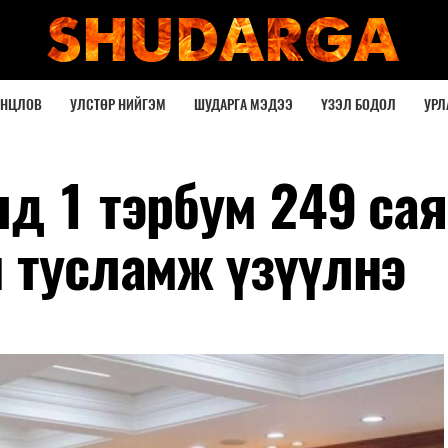
ОНЦЛОВ
УЛСТӨР НИЙГЭМ
ШУДАРГА МЭДЭЭ
ҮЗЭЛ БОДОЛ
УРЛ
д 1 тэрбум 249 сая
й тусламж үзүүлнэ