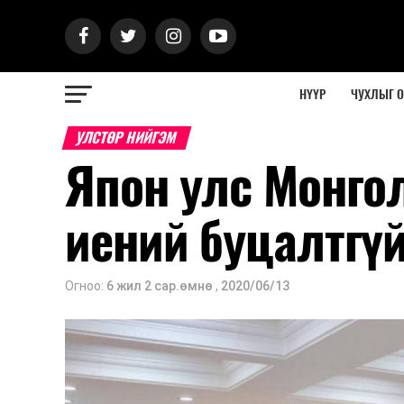
НҮҮР
ЧУХЛЫГ 
УЛСТӨР НИЙГЭМ
Япон улс Монгол
иений буцалтгү
Огноо:
6 жил 2 сар.өмнө
,
2020/06/13