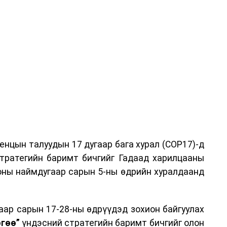
эглээг хэмнэх, хурал, сургалтыг цахим хэлбэрт
 зарим өдрүүдэд цахимаар ажиллуулах арга
оо.
ийн засгийн нөхцөл байдал хэвийн болсон
аттайгаар сулруулах юм.
нцын талуудын 17 дугаар бага хурал (COP17)-д
тратегийн баримт бичгийг Гадаад харилцааны
 оны наймдугаар сарын 5-ны өдрийн хуралдаанд
аар сарын 17-28-ны өдрүүдэд зохион байгуулах
өгөө”
үндэсний стратегийн баримт бичгийг олон