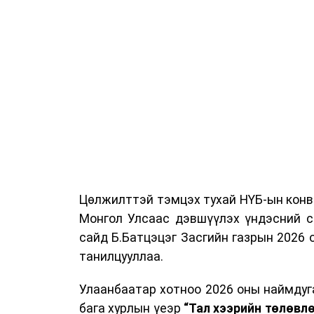
бий болгохгүй байх, эрчим хүчний хэр
шилжүүлэх, төрийн албан хаагчдыг
хэмжээг үргэлжлүүлэхийг үүрэг болгол
Төсвийн сахилга бат сайжирч, эд
тохиолдолд эдгээр хязгаарлалтыг үе ш
Цөлжилттэй тэмцэх тухай НҮБ-ын конве
Монгол Улсаас дэвшүүлэх үндэсний с
сайд Б.Батцэцэг Засгийн газрын 2026
танилцууллаа.
Улаанбаатар хотноо 2026 оны наймдуг
бага хурлын үеэр
“Тал хээрийн төлөвл