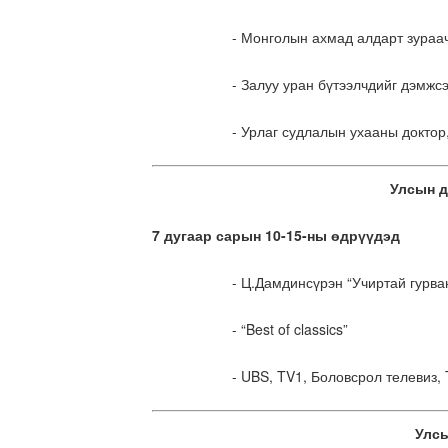
- Монголын ахмад алдарт зураа
- Залуу уран бүтээлчдийг дэмжс
- Урлаг судлалын ухааны доктор
Улсын д
7 дугаар сарын 10-15-ны өдрүүдэд
- Ц.Дамдинсүрэн “Учиртай гурван
- “Best of classics”
- UBS, TV1, Боловсрол телевиз, 
Улсы