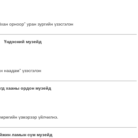
хан орноор” уран зургийн үзэсгэлэн
Үндэсний музейд
н наадам” үзэсгэлэн
гд хааны ордон музейд
мрөгийн үзмэрээр үйлчилнэ.
йжин ламын сүм музейд