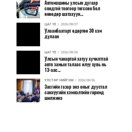
Автомашины улсын дугаар
сондгой тоогоор төгссөн бол
өнөөдөр шатахуун...
ЦАГ ҮЕ
2026/08/07
Улаанбаатарт өдөртөө 30 хэм
дулаан
ЦАГ ҮЕ
2026/08/06
Улсын чанартай хатуу хучилттай
авто замын талаас илүү хувь нь
13-аас...
УЛСТӨР НИЙГЭМ
2026/08/06
Засгийн газар энэ оныг дуустал
санхүүгийн хэмнэлтийн горимд
шилжинэ