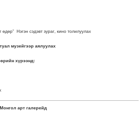
өдөр” Нэгэн сэдэвт зураг, кино толилуулах
туал музейгээр аялуулах
өрийн хүрээнд:
х
Монгол арт галерейд