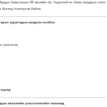
 Ардын Хувьсгалын 99 жилийн ой, Үндэсний их баяр наадмын соёл,
а бүхэнд толилуулж байна.
эрэл зурагчдын нэгдсэн холбоо
йн үзэсгэлэн
гэцээр
дын эвлэлийн үзэсгэлэнгийн танхимд