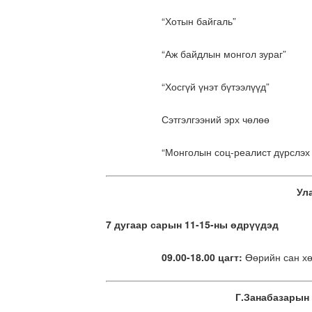
“Хотын байгаль”
“Аж байдлын монгол зураг”
“Хосгүй үнэт бүтээлүүд”
Сэтгэлгээний эрх чөлөө
“Монголын соц-реалист дүрслэх 
Ул
7 дугаар сарын 11-15-ны өдрүүдэд
09.00-18.00 цагт:
Өөрийн сан хө
Г.Занабазарын