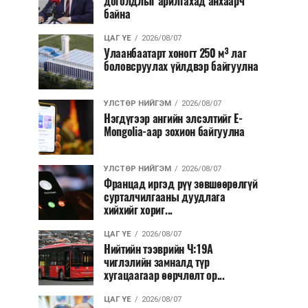
доголдлыг арилгахад анхаарч
байна
ЦАГ ҮЕ
2026/08/07
Улаанбаатарт хоногт 250 м³ лаг
боловсруулах үйлдвэр байгуулна
УЛСТӨР НИЙГЭМ
2026/08/07
Нэгдүгээр ангийн элсэлтийг E-
Mongolia-аар зохион байгуулна
УЛСТӨР НИЙГЭМ
2026/08/07
Францад иргэд рүү зөвшөөрөлгүй
сурталчилгааны дуудлага
хийхийг хориг...
ЦАГ ҮЕ
2026/08/07
Нийтийн тээврийн Ч:19А
чиглэлийн замналд түр
хугацаагаар өөрчлөлт ор...
ЦАГ ҮЕ
2026/08/07