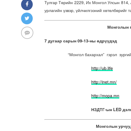
Тулгар Төрийн 2229, Их Монгол Улсын 814,
урлагийн үзвэр, үйлчилгээний хөтөлбөрийг т
Монголын г
7 дугаар сарын 09-13-ны өдрүүдэд
“Монгол бахархал” гэрэл зурги
http://ub.life
http://inet.mn/
http://mopa.mn
НЗДТГ-ын LED дэл
Монголын урчуу