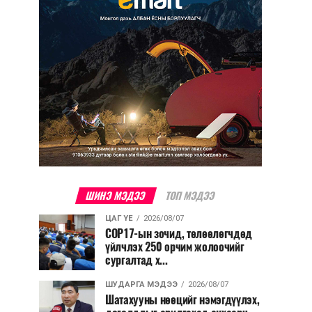
ШИНЭ МЭДЭЭ
ТОП МЭДЭЭ
ЦАГ ҮЕ
2026/08/07
COP17-ын зочид, төлөөлөгчдөд
үйлчлэх 250 орчим жолоочийг
сургалтад х...
ШУДАРГА МЭДЭЭ
2026/08/07
Шатахууны нөөцийг нэмэгдүүлэх,