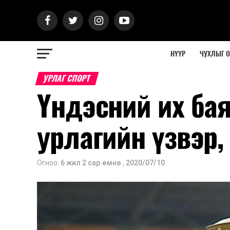
НҮҮР
ЧУХЛЫГ 
УРЛАГ СПОРТ
Үндэсний их ба
урлагийн үзвэр,
Огноо:
6 жил 2 сар.өмнө
,
2020/07/10