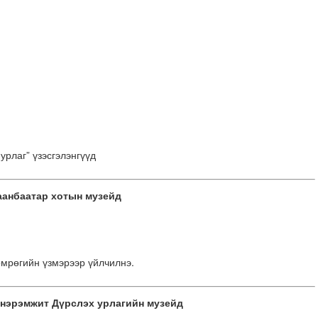
урлаг” үзэсгэлэнгүүд
аанбаатар хотын музейд
мрөгийн үзмэрээр үйлчилнэ.
 нэрэмжит Дүрслэх урлагийн музейд