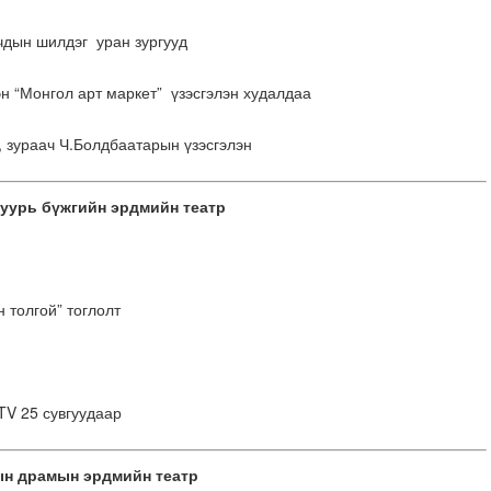
чдын шилдэг уран зургууд
эн “Монгол арт маркет” үзэсгэлэн худалдаа
, зураач Ч.Болдбаатарын үзэсгэлэн
уурь бүжгийн эрдмийн театр
 толгой” тоглолт
TV 25 сувгуудаар
н драмын эрдмийн театр