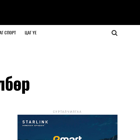
АГ СПОРТ
ЦАГ ҮЕ
лбөр
СУРТАЛЧИЛГАА