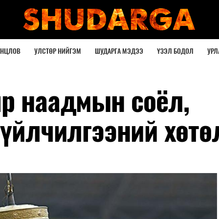
ОНЦЛОВ
УЛСТӨР НИЙГЭМ
ШУДАРГА МЭДЭЭ
ҮЗЭЛ БОДОЛ
УРЛ
яр наадмын соёл,
 үйлчилгээний хөтө