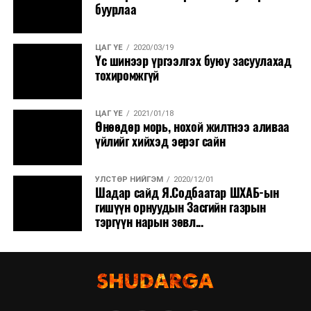
буурлаа
ЦАГ ҮЕ
2020/03/19
Үс шинээр үргээлгэх буюу засуулахад
тохиромжгүй
ЦАГ ҮЕ
2021/01/18
Өнөөдөр морь, нохой жилтнээ аливаа
үйлийг хийхэд эерэг сайн
УЛСТӨР НИЙГЭМ
2020/12/01
Шадар сайд Я.Содбаатар ШХАБ-ын
гишүүн орнуудын Засгийн газрын
тэргүүн нарын зөвл...