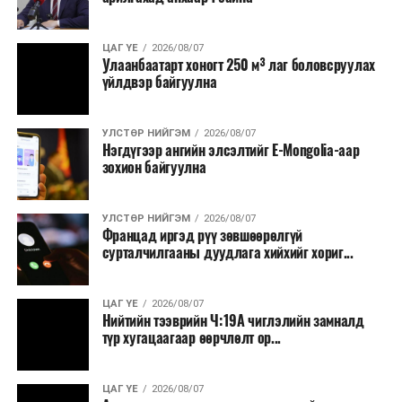
ЦАГ ҮЕ
2026/08/07
Улаанбаатарт хоногт 250 м³ лаг боловсруулах
үйлдвэр байгуулна
УЛСТӨР НИЙГЭМ
2026/08/07
Нэгдүгээр ангийн элсэлтийг E-Mongolia-аар
зохион байгуулна
УЛСТӨР НИЙГЭМ
2026/08/07
Францад иргэд рүү зөвшөөрөлгүй
сурталчилгааны дуудлага хийхийг хориг...
ЦАГ ҮЕ
2026/08/07
Нийтийн тээврийн Ч:19А чиглэлийн замналд
түр хугацаагаар өөрчлөлт ор...
ЦАГ ҮЕ
2026/08/07