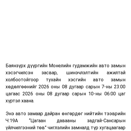
Лаг хатаах, шатаах технологи нь бохир ус цэвэрлэх
ажлын нэг хэсэг гэж
Зам, тээврийн яамнаас
байгууламжаас гардаг лагийг байгаль орчинд аюулгүй
мэдээллээ.
аргаар боловсруулж, эзлэхүүнийг эрс бууруулах
зориулалттай. Лагийг өндөр температурт шатааснаар
эзлэхүүн нь 90 хүртэл хувиар буурч, бактери, вирус
болон бусад өвчин үүсгэгч бичил биетнийг устгах
боломжтой.
Түүнчлэн шаталтын явцад үүсэх дулааныг цахилгаан
болон дулааны эрчим хүч үйлдвэрлэхэд ашиглаж
Баянзүрх дүүргийн Монелийн гудамжийн авто замын
болдог. Зарим технологийн хувьд шаталтын дараа
хэсэгчилсэн засвар, шинэчлэлтийн ажилтай
үлдэх үнснээс фосфор зэрэг ашигт эрдсийг сэргээн
холбоотойгоор тухайн хэсгийн авто замын
авах боломжтой аж.
хөдөлгөөнийг 2026 оны 08 дугаар сарын 7-ны 23:00
цагаас 2026 оны 08 дугаар сарын 10-ны 06:00 цаг
Япон, Герман, Швейцар, Нидерланд, Өмнөд Солонгос
хүртэл хаана.
зэрэг улс лаг хатаах, шатаах технологийг ашиглаж
байна. Тухайлбал, Германд лаг шатаах үйлдвэрээс
Энэ авто замаар дайран өнгөрдөг нийтийн тээврийн
гарсан үнснээс фосфор сэргээн авах технологи
Ч:19А “Цагаан давааны задгай-Сансарын
ашигладаг бол Нидерландад төвлөрсөн лаг
үйлчилгээний төв” чиглэлийн замналд түр хугацаагаар