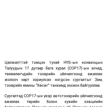
Цөлжилттэй тэмцэх тухай НҮБ-ын конвенцын
Талуудын 17 дугаар бага хурал (COP17)-ын зочид,
төлөөлөгчдийн тээврийн үйлчилгээнд ажиллах
жолооч нарт зориулсан нэгдсэн сургалтыг Зам,
тээврийн яамны “Хөсөг” танхимд зохион байгууллаа.
Сургалтад COP17-ын үеэр автотээврийн үйлчилгээнд
ажиллах төрийн болон хувийн хэвшлийн