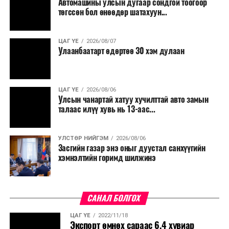
Автомашины улсын дугаар сондгой тоогоор
төгссөн бол өнөөдөр шатахуун...
ЦАГ ҮЕ
2026/08/07
Улаанбаатарт өдөртөө 30 хэм дулаан
ЦАГ ҮЕ
2026/08/06
Улсын чанартай хатуу хучилттай авто замын
талаас илүү хувь нь 13-аас...
УЛСТӨР НИЙГЭМ
2026/08/06
Засгийн газар энэ оныг дуустал санхүүгийн
хэмнэлтийн горимд шилжинэ
САНАЛ БОЛГОХ
ЦАГ ҮЕ
2022/11/18
Экспорт өмнөх сараас 6.4 хувиар