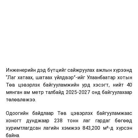
шат, маршрут, хөдөлгөөний зохион байгуулалт,
цагийн менежмент, мэдээлэл дамжуулах журам,
холбогдох байгууллагуудын уялдаа холбоо, аюулгүй
ажиллагааны чиглэлээр жолооч нарыг сургалт, арга
зүйгээр хангаж байна.
Мөн зам тээврийн осол, саатал болон бусад эрсдэл,
онцгой нөхцөл үүссэн үед авах арга хэмжээ, ачаалал
ихтэй нөхцөлд тайван, зөв, шуурхай шийдвэр гаргах,
Инженерийн дэд бүтцийг сайжруулах ажлын хүрээнд
өдөр тутмын ажлын бэлэн байдлыг хангах зэрэг
“Лаг хатаах, шатаах үйлдвэр”-ийг Улаанбаатар хотын
практик ур чадварыг сургалтын хөтөлбөрт тусгажээ.
Төв цэвэрлэх байгууламжийн урд хэсэгт, нийт 40
мянган ам метр талбайд 2025-2027 онд байгуулахаар
Сургалтыг танилцуулах лекц, асуулт-хариулт,
төлөвлөжээ.
жишээнд суурилсан сургалт, багаар ажиллах дасгал,
маршрут болон тээвэрлэлтийн урсгалын зураглалтай
Одоогийн байдлаар Төв цэвэрлэх байгууламжаас
танилцах, онцгой нөхцөлд ажиллах дадлага зэрэг
хоногт дунджаар 238 тонн лаг гардаг бөгөөд
онол, практик хосолсон хэлбэрээр зохион байгуулж
хуримтлагдсан лагийн хэмжээ 843,200 м³-д хүрсэн
байна.
байна.