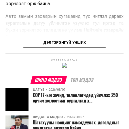
боловсруулах үйлдвэрүүдээр дулаан, цахилгаан
өөрчлөлт орж байна.
эрчим хүч үйлдвэрлэдэг.
Авто замын засварын хугацаанд тус чиглэл дараах
Ийнхүү лаг хатаах, шатаах технологийг лагийн
зураглалын дагуу үйлчилгээ үзүүлэх тул иргэд та
эзлэхүүнийг бууруулахын зэрэгцээ эрчим хүч
бүхэн зорчилтоо төлөвлөнө үү
гэж Нийтийн тээврийн
үйлдвэрлэх, нөөцийг дахин ашиглах чиглэлээр олон
бодлогын газраас мэдээллээ.
улсад өргөн ашиглаж байна.
ДЭЛГЭРЭНГҮЙ УНШИХ
СУРТАЛЧИЛГАА
ШИНЭ МЭДЭЭ
ТОП МЭДЭЭ
ЦАГ ҮЕ
2026/08/07
COP17-ын зочид, төлөөлөгчдөд үйлчлэх 250
орчим жолоочийг сургалтад х...
ШУДАРГА МЭДЭЭ
2026/08/07
Шатахууны нөөцийг нэмэгдүүлэх, доголдлыг
арилгахад анхаарч байна