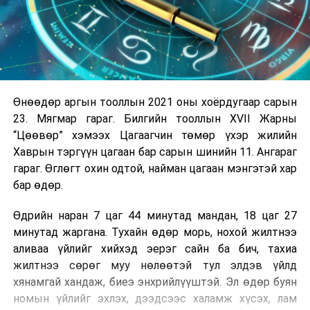
Өнөөдөр аргын тооллын 2021 оны хоёрдугаар сарын
23. Мягмар гараг. Билгийн тооллын XVII Жарны
“Цөөвөр” хэмээх Цагаагчин төмөр үхэр жилийн
Хаврын тэргүүн цагаан бар сарын шинийн 11. Ангараг
гараг. Өглөгт охин одтой, найман цагаан мэнгэтэй хар
бар өдөр.
Өдрийн наран 7 цаг 44 минутад мандан, 18 цаг 27
минутад жаргана. Тухайн өдөр морь, нохой жилтнээ
аливаа үйлийг хийхэд эерэг сайн ба бич, тахиа
жилтнээ сөрөг муу нөлөөтэй тул элдэв үйлд
хянамгай хандаж, биеэ энхрийлүүштэй. Эл өдөр буян
номын үйлийг эхлэх, дээдсээс халамж хүсэх, лам