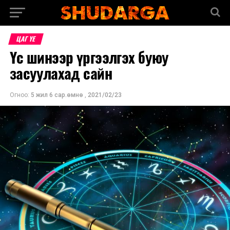
ЦАГ ҮЕ
Үс шинээр үргээлгэх буюу
засуулахад сайн
Огноо:
5 жил 6 сар.өмнө
,
2021/02/23