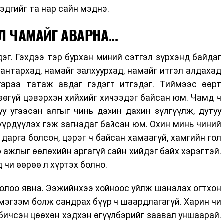
гэдгийг та нар сайн мэднэ.
 ЧАМАЙГ АВАРНА...
дэг. Гэхдээ тэр бурхан миний сэтгэл зүрхэнд байдаг
шантархад, намайг залхуурхад, намайг итгэл алдахад
гараа татаж авдаг гэдэгт итгэдэг. Тиймээс өөрт
өөгүй цэвэрхэн хийхийг хичээдэг байсан юм. Чамд ч
у угаасан аягыг чинь дахин дахин зүлгүүлж, дутуу
үрдүүлэх гэж загнадаг байсан юм. Охин минь чиний
 дарга болсон, цэрэг ч байсан хамаагүй, хамгийн гол
 ажлыг өөлөхийн аргагүй сайн хийдэг байх хэрэгтэй.
чи өөрөө л хүртэх болно.
 холоо явна. Ээжийнхээ хойноос уйлж шаналах огтхон
, мэгзэм болж сандрах бүүр ч шаардлагагүй. Харин чи
бичсэн цөөхөн хэдхэн өгүүлбэрийг заавал уншаарай.