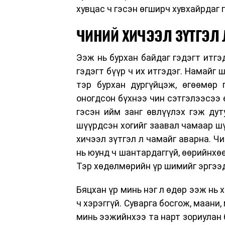
хувцас ч гэсэн өгширч хувхайрдаг 
ЧИНИЙ ХИЧЭЭЛ ЗҮТГЭЛ Л
Ээж нь бурхан байдаг гэдэгт итгэ
гэдэгт бүүр ч их итгэдэг. Намайг 
тэр бурхан дургүйцэж, өгөөмөр 
оногдсон бүхнээ чин сэтгэлээсээ 
гэсэн ийм занг өвлүүлэх гэж дуту
шүүрдсэн хогийг заавал чамаар шү
хичээл зүтгэл л чамайг аварна. Чи
нь юунд ч шантардаггүй, өөрийнхөө
Тэр хөдөлмөрийн үр шимийг эргээд 
Бяцхан үр минь нэг л өдөр ээж нь
ч хэрэггүй. Суварга босгож, маани
минь ээжийнхээ та нарт зориулан 