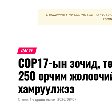
АНХААРУУЛГА: УИХ-ын 2024 оны ээлжит сон
хэсги
ЦАГ ҮЕ
COP17-ын зочид, т
250 орчим жолоочи
хамруулжээ
Огноо:
1 өдрийн өмнө
,
2026/08/07