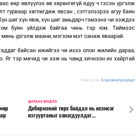
аас өөр өвлүүлэх өв хөрөнгөгүй ядуу ч гэсэн үргэлж
лт гурваар хөглөгдөж явсан , сэтгэлээрээ агуу баян
Хүн шиг хүн явж, хүн шиг амьдарч гэмээнэ чи ээждээ
 том буян үйлдэж байгаа чинь тэр юм. Тиймээс
г минь үргэлж маани, мэгзэм мэт санаж яваарай.
гаддаг байсан ижийгээ чи ихээ олон жилийн дараа,
о. Яг тэр мөчид чи ээж нь чамд хичнээн их хайртай
Нийтэлсэн:
Б.Цоожчулуунцэцэг
ДАРААХ МЭДЭЭ
лмөр
Добермэний төрх байдал нь ихэмсэг
аар
язгууртаныг санагдуулдаг...