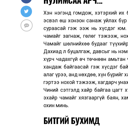
НУЛИМСАА АРЧ...
Хэн нэгэнд гомдож, хэтэрхий их б
эсвэл өш хонзон санаж уйлах бүр 
сураасай гэж ээж нь хүсдэг юм.
чамайг загнаж, гөлөг тэжээж, но
Чамайг шөлнийхөө будааг түүхийр
Дахиад л буцалгаж, давсыг нь нэм
хүрч чадахгүй өч төчнөөн амьтан 
хандаж байгаасай гэж хүсдэг бай
алаг үрээ, анд нөхдөө, хүн бүрийг
гэртээ нохой тэжээж, хагдарч унах
Чиний сэтгэлд хайр байгаа цагт 
эхайр чамайг хязгааргүй баян, ха
охин минь.
БИТГИЙ БУХИМД