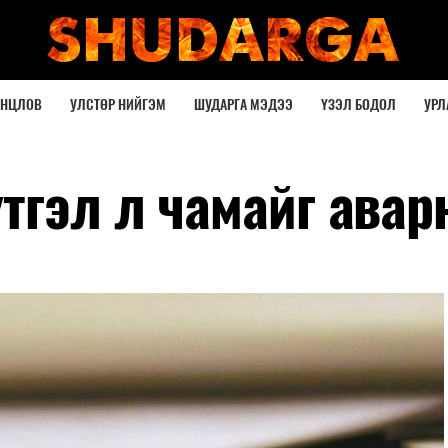
ОНЦЛОВ
УЛСТӨР НИЙГЭМ
ШУДАРГА МЭДЭЭ
ҮЗЭЛ БОДОЛ
УРЛ
тгэл л чамайг аварн