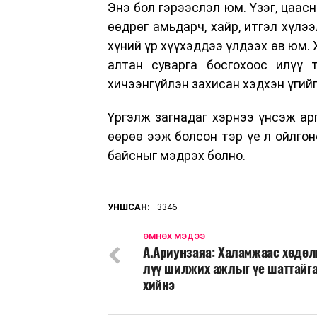
Энэ бол гэрээслэл юм. Үзэг, цаасн
өөдрөг амьдарч, хайр, итгэл хүлээ
хүний үр хүүхэддээ үлдээх өв юм. 
алтан суварга босгохоос илүү
хичээнгүйлэн захисан хэдхэн үгий
Үргэлж загнадаг хэрнээ үнсэж ар
өөрөө ээж болсон тэр үе л ойлгон
байсныг мэдрэх болно.
УНШСАН:
3346
ӨМНӨХ МЭДЭЭ
А.Ариунзаяа: Халамжаас хөдө
лүү шилжих ажлыг үе шаттайг
хийнэ