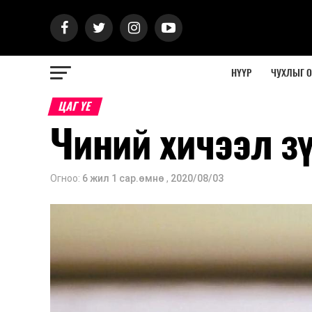
НҮҮР
ЧУХЛЫГ 
ЦАГ ҮЕ
Чиний хичээл зү
Огноо:
6 жил 1 сар.өмнө
,
2020/08/03