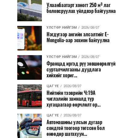
Улаанбаатарт хоногт 250 м³ лаг
боловсруулах үйлдвэр байгуулна
УЛСТӨР НИЙГЭМ
2026/08/07
Нэгдүгээр ангийн элсэлтийг E-
Mongolia-аар зохион байгуулна
УЛСТӨР НИЙГЭМ
2026/08/07
Францад иргэд рүү зөвшөөрөлгүй
сурталчилгааны дуудлага
хийхийг хориг...
ЦАГ ҮЕ
2026/08/07
Нийтийн тээврийн Ч:19А
чиглэлийн замналд түр
хугацаагаар өөрчлөлт ор...
ЦАГ ҮЕ
2026/08/07
Автомашины улсын дугаар
сондгой тоогоор төгссөн бол
өнөөдөр шатахуун...