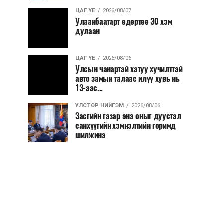
ЦАГ ҮЕ
2026/08/07
Улаанбаатарт өдөртөө 30 хэм
дулаан
ЦАГ ҮЕ
2026/08/06
Улсын чанартай хатуу хучилттай
авто замын талаас илүү хувь нь
13-аас...
УЛСТӨР НИЙГЭМ
2026/08/06
Засгийн газар энэ оныг дуустал
санхүүгийн хэмнэлтийн горимд
шилжинэ