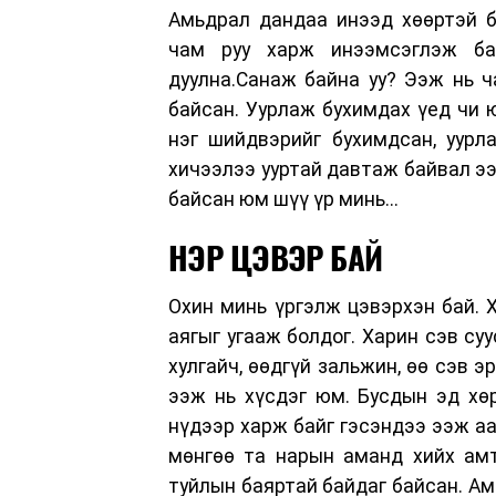
Амьдрал дандаа инээд хөөртэй б
чам руу харж инээмсэглэж бай
дуулна.Санаж байна уу? Ээж нь ча
байсан. Уурлаж бухимдах үед чи 
нэг шийдвэрийг бухимдсан, уурл
хичээлээ ууртай давтаж байвал ээ
байсан юм шүү үр минь...
НЭР ЦЭВЭР БАЙ
Охин минь үргэлж цэвэрхэн бай. Х
аягыг угааж болдог. Харин сэв су
хулгайч, өөдгүй зальжин, өө сэв э
ээж нь хүсдэг юм. Бусдын эд хөр
нүдээр харж байг гэсэндээ ээж а
мөнгөө та нарын аманд хийх амт
туйлын баяртай байдаг байсан. Ам