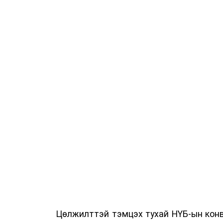
Цөлжилттэй тэмцэх тухай НҮБ-ын конв