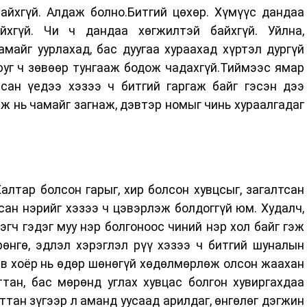
айхгүй. Алдаж болно.Битгий цөхөр. Хүмүүс дандаа
хгүй. Чи ч дандаа хөгжилтэй байхгүй. Уйлна,
майг уурлахад, бас дуугаа хураахад хүртэл дургүй
юуг ч зөвөөр тунгааж бодож чадахгүй.Тиймээс ямар
асан үедээ хэзээ ч битгий гаргаж байг гэсэн дээ
ж нь чамайг загнаж, дэвтэр номыг чинь хураалгадаг
алтар болсон гарыг, хир болсон хувцсыг, загалтсан
усан нэрийг хэзээ ч цэвэрлэж болдоггүй юм. Худалч,
рэгч гэдэг муу нэр болгоноос чиний нэр хол байг гэж
өнгө, эдлэл хэрэглэл рүү хэзээ ч битгий шуналын
ав хоёр нь өдөр шөнөгүй хөдөлмөрлөж олсон жаахан
тан, бас мөрөнд углах хувцас болгон хувиргахдаа
ттан зүгээр л аманд уусаад арилдаг, өнгөлөг дэгжин