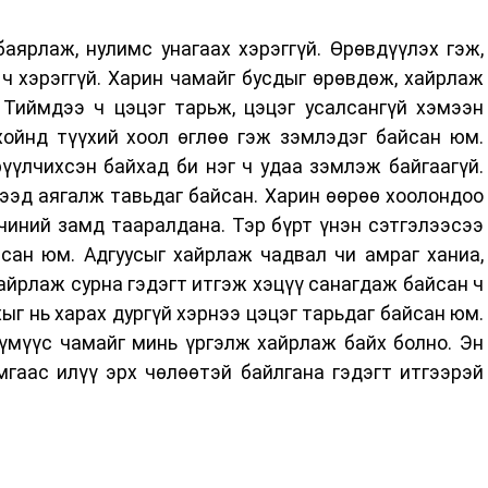
аярлаж, нулимс унагаах хэрэггүй. Өрөвдүүлэх гэж,
ч хэрэггүй. Харин чамайг бусдыг өрөвдөж, хайрлаж
 Тиймдээ ч цэцэг тарьж, цэцэг усалсангүй хэмээн
хойнд түүхий хоол өглөө гэж зэмлэдэг байсан юм.
үүлчихсэн байхад би нэг ч удаа зэмлэж байгаагүй.
ээд аягалж тавьдаг байсан. Харин өөрөө хоолондоо
чиний замд тааралдана. Тэр бүрт үнэн сэтгэлээсээ
сан юм. Адгуусыг хайрлаж чадвал чи амраг ханиа,
 хайрлаж сурна гэдэгт итгэж хэцүү санагдаж байсан ч
ыг нь харах дургүй хэрнээ цэцэг тарьдаг байсан юм.
хүмүүс чамайг минь үргэлж хайрлаж байх болно. Эн
мгаас илүү эрх чөлөөтэй байлгана гэдэгт итгээрэй