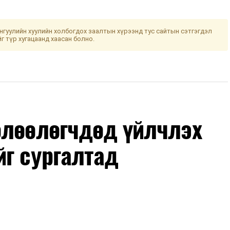
гуулийн хуулийн холбогдох заалтын хүрээнд тус сайтын сэтгэгдэл
йг түр хугацаанд хаасан болно.
өлөөлөгчдөд үйлчлэх
йг сургалтад