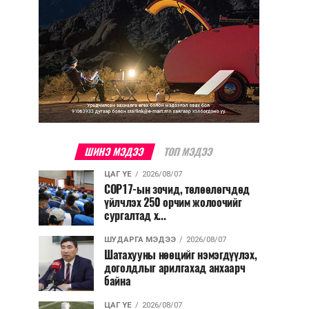
ШИНЭ МЭДЭЭ
ТОП МЭДЭЭ
ЦАГ ҮЕ
2026/08/07
COP17-ын зочид, төлөөлөгчдөд
үйлчлэх 250 орчим жолоочийг
сургалтад х...
ШУДАРГА МЭДЭЭ
2026/08/07
Шатахууны нөөцийг нэмэгдүүлэх,
доголдлыг арилгахад анхаарч
байна
ЦАГ ҮЕ
2026/08/07