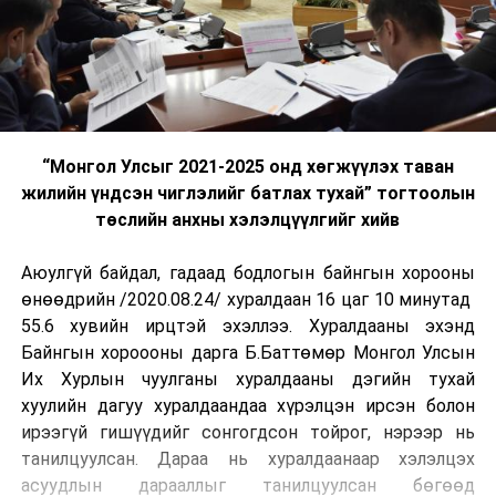
“Монгол Улсыг 2021-2025 онд хөгжүүлэх таван
жилийн үндсэн чиглэлийг батлах тухай” тогтоолын
төслийн анхны хэлэлцүүлгийг хийв
Аюулгүй байдал, гадаад бодлогын байнгын хорооны
өнөөдрийн /2020.08.24/ хуралдаан 16 цаг 10 минутад
55.6 хувийн ирцтэй эхэллээ. Хуралдааны эхэнд
Байнгын хороооны дарга Б.Баттөмөр Монгол Улсын
Их Хурлын чуулганы хуралдааны дэгийн тухай
хуулийн дагуу хуралдаандаа хүрэлцэн ирсэн болон
ирээгүй гишүүдийг сонгогдсон тойрог, нэрээр нь
танилцуулсан. Дараа нь хуралдаанаар хэлэлцэх
асуудлын дарааллыг танилцуулсан бөгөөд