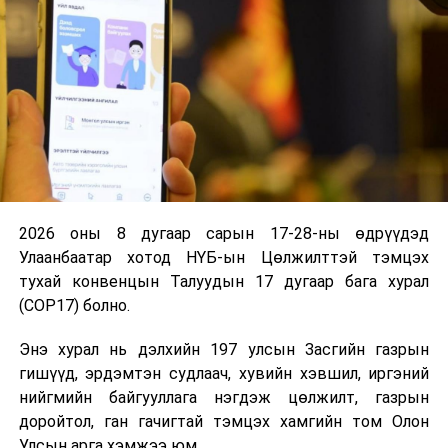
Улсын урт хугацааны хөгжлийн бодлогыг 30 жилээр,
хөгжлийн зорилтот дэд хөтөлбөрүүдийг 10 жилээр,
Монгол Улсын хөгжүүлэх үндсэн чиглэлийг улсын
хөрөнгө оруулалтын хөтөлбөрийн хамт 5 жилээр тус
тус батлан хэрэгжүүлэхээр болсон. Иймд “Алсын
хараа-2050” Монгол Улсын урт хугацааны хөгжлийн
бодлогын баримт бичигт нийцүүлэн “Монгол Улсыг
2021-2025 онд хөгжүүлэх таван жилийн үндсэн
чиглэлийг батлах” УИХ-ын тогтоолыг төслийг
2026 оны 8 дугаар сарын 17-28-ны өдрүүдэд
боловсрууллаа.
Улаанбаатар хотод НҮБ-ын Цөлжилттэй тэмцэх
Сүүлийн 30 жилд хөгжлийн бодлого төлөвлөлт болон
тухай конвенцын Талуудын 17 дугаар бага хурал
залгамж чанар нэлээдгүй алдагдсан учрас хөгжлийн
(COP17) болно.
бодлого төлөвлөлтийг хуульчилсан гэлээ.
Энэ хурал нь дэлхийн 197 улсын Засгийн газрын
гишүүд, эрдэмтэн судлаач, хувийн хэвшил, иргэний
Тогтоолын төслийн анхны хэлэлцүүлэгтэй
нийгмийн байгууллага нэгдэж цөлжилт, газрын
холбогдуулж Улсын Их Хурлын гишүүн С.Батболд,
доройтол, ган гачигтай тэмцэх хамгийн том Олон
П.Анужин, Н.Алтанхуяг, Ш.Адьшаа нар асуулт асууж,
Улсын арга хэмжээ юм.