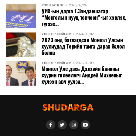
ҮЗЭЛ БОДОЛ
2020/09/24
УИХ-ын дарга Г.Занданшатар
“Монголын нууц товчоон”-ыг хэвлэх,
түгээх...
УЛСТӨР НИЙГЭМ
2024/05/02
2023 онд батлагдсан Монгол Улсын
хуулиудад Төрийн тамга дарах ёслол
болов
УЛСТӨР НИЙГЭМ
2020/09/09
Монгол Улс дахь Дэлхийн банкны
суурин төлөөлөгч Андрей Михневыг
хүлээн авч уулза...