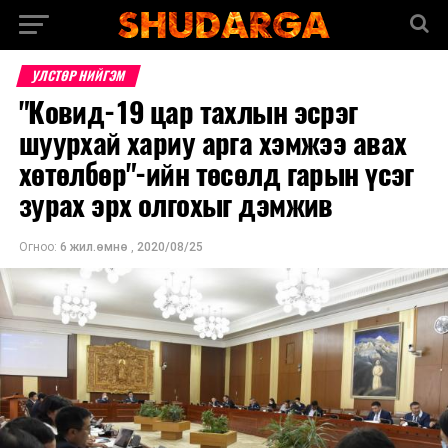
УЛСТӨР НИЙГЭМ
"Ковид-19 цар тахлын эсрэг
шуурхай хариу арга хэмжээ авах
хөтөлбөр"-ийн төсөлд гарын үсэг
зурах эрх олгохыг дэмжив
Огноо:
6 жил.өмнө
,
2020/08/25