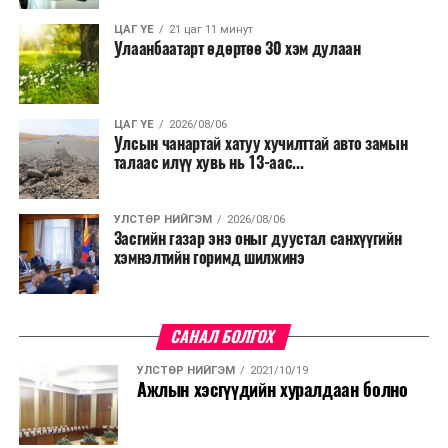
ДАРААХ МЭДЭЭ
Олон улсын стандартад нийцсэн махны зах барьж
ЦАГ ҮЕ
21 цаг 11 минут
байна
Улаанбаатарт өдөртөө 30 хэм дулаан
ӨМНӨХ МЭДЭЭ
Төсвийн зарлагын хяналтын дэд хороо хуралдаж, хоёр
асуудал хэлэлцэв
ЦАГ ҮЕ
2026/08/06
Улсын чанартай хатуу хучилттай авто замын
талаас илүү хувь нь 13-аас...
УЛСТӨР НИЙГЭМ
2026/08/06
Засгийн газар энэ оныг дуустал санхүүгийн
хэмнэлтийн горимд шилжинэ
САНАЛ БОЛГОХ
УЛСТӨР НИЙГЭМ
2021/10/19
Ажлын хэсгүүдийн хуралдаан болно