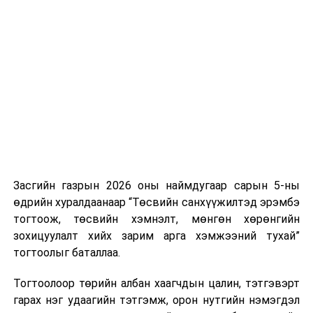
Хуулийг зөрчиж дуудлага хийсэн хувь хүнийг нэг
дуудлага тутамд 75 мянга хүртэлх евро, аж ахуйн
нэгжийг 375 мянга хүртэлх еврогоор торгох
боломжтой. Харин хэрэглэгч өөрөө зөвшөөрсөн,
эсвэл тухайн компанитай өмнө нь гэрээний
харилцаатай бөгөөд шинэ үйлчилгээ санал болгож
буй тохиолдолд хориг үйлчлэхгүй. Иргэд
зөвшөөрөлгүй дуудлагын талаар төрийн цахим
хуудсаар мэдээлэх боломжтой.
Засгийн газрын 2026 оны наймдугаар сарын 5-ны
Шинэ хууль Францын зах зээлд үйлчилдэг гадаадын
өдрийн хуралдаанаар “Төсвийн санхүүжилтэд эрэмбэ
дуудлагын төвүүдэд нөлөөлөхөөр байна. Тухайлбал,
тогтоож, төсвийн хэмнэлт, мөнгөн хөрөнгийн
Мароккогийн дуудлагын төвүүдийн орлогын 80 гаруй
зохицуулалт хийх зарим арга хэмжээний тухай”
хувь Францын зах зээлээс бүрддэг бөгөөд тус улсын
тогтоолыг баталлаа.
40–50 мянган ажлын байр эрсдэлд орж болзошгүйг
Мароккогийн хөдөлмөр эрхлэлтийн сайд мэдэгджээ.
Тогтоолоор төрийн албан хаагчдын цалин, тэтгэвэрт
гарах нэг удаагийн тэтгэмж, орон нутгийн нэмэгдэл