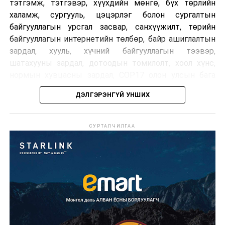
тэтгэмж, тэтгэвэр, хүүхдийн мөнгө, бүх төрлийн
халамж, сургууль, цэцэрлэг болон сургалтын
байгууллагын урсгал засвар, санхүүжилт, төрийн
байгууллагын интернетийн төлбөр, байр ашиглалтын
зардал, хууль, хүчний байгууллагын тээвэр,
шатахууны зардал, дотоодын томилолт, хоол хүнс,
нормын хувцасны зардал, COP17 олон улсын бага
хурлын зардал, Засгийн газрын өр, орон нутгийн нөөц
ДЭЛГЭРЭНГҮЙ УНШИХ
хөрөнгийн санхүүжилтийг хэвийн үргэлжлүүлэхээр
шийдвэрлэжээ.
СУРТАЛЧИЛГАА
Харин дараах зардлыг хязгаарлахаар болсон байна.
Үүнд:
Олон улсын болон Засгийн газрын
шийдвэртэйгээс бусад хурал, зөвлөгөөн, ой,
тэмдэглэлт өдөр, найр наадам, соёлын арга
хэмжээ;
Урьдчилан төлөвлөсөн төрийн өндөр албан