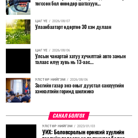
төгссөн бол өнөөдөр шатахуун...
ЦАГ ҮЕ
2026/08/07
Улаанбаатарт өдөртөө 30 хэм дулаан
ЦАГ ҮЕ
2026/08/06
Улсын чанартай хатуу хучилттай авто замын
талаас илүү хувь нь 13-аас...
УЛСТӨР НИЙГЭМ
2026/08/06
Засгийн газар энэ оныг дуустал санхүүгийн
хэмнэлтийн горимд шилжинэ
САНАЛ БОЛГОХ
УЛСТӨР НИЙГЭМ
2023/01/03
УИХ: Боловсролын ерөнхий хуулийн