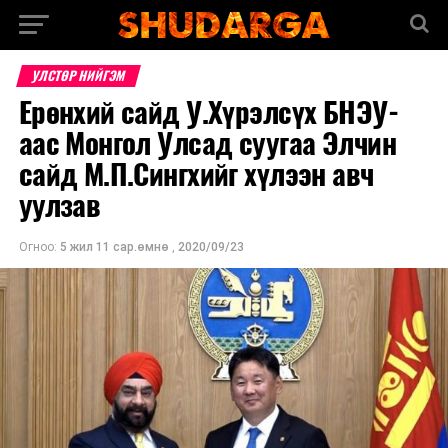
УЛСТӨР НИЙГЭМ
Ерөнхий сайд У.Хүрэлсүх БНЭУ-
аас Монгол Улсад суугаа Элчин
сайд М.П.Сингхийг хүлээн авч
уулзав
Огноо:
5 жил 11 сар.өмнө
,
2020/09/23