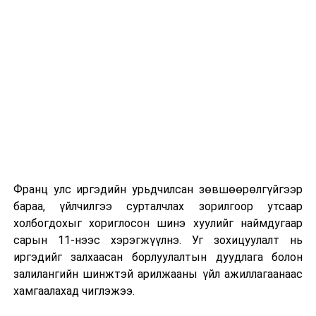
сургуулиуд дээр ажиллахгүй.
Их, дээд сургуулийн хичээл
2026 оны 9 дүгээр сарын 1-нээс цахимаар
эхэлнэ.
2026 оны 9 дүгээр сарын 14-нөөс танхимаар
үргэлжилнэ.
Оюутны дотуур байр
Франц улс иргэдийн урьдчилсан зөвшөөрөлгүйгээр
2026 оны 9 дүгээр сарын 13-наас оюутнуудыг
бараа, үйлчилгээ сурталчлах зорилгоор утсаар
дотуур байранд оруулж эхэлнэ.
холбогдохыг хориглосон шинэ хуулийг наймдугаар
Сургууль, цэцэрлэгийн үйл ажиллагааны
сарын 11-нээс хэрэгжүүлнэ. Уг зохицуулалт нь
зохицуулалт
иргэдийг залхаасан борлуулалтын дуудлага болон
залилангийн шинжтэй арилжааны үйл ажиллагаанаас
2026 оны 8 дугаар сарын 17–28-ны өдрүүдэд
хамгаалахад чиглэжээ.
нийслэлийн бүх сургууль, цэцэрлэгт ажлын