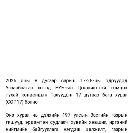
ажиллахаар ярилцав. Соёл, боловсрол, хөдөө аж ахуй,
эрүүл мэндийн салбар дахь хамтын ажиллагааны
өнөөгийн байдлын талаар санал солилцсоноос гадна
зарим төслийн хэрэгжилтийг эрчимжүүлэхэд
Ерөнхий сайд У.Хүрэлсүх дэмжлэг үзүүлэхээ
илэрхийлэв.
Энэ онд тохиож буй Монгол, Энэтхэгийн хооронд
дипломат харилцаа тогтоосны 65 жилийн ойг
тэмдэглэн өнгөрүүлэхэд өндөр ач холбогдол өгч
байгаагаа Элчин сайд М.П.Сингх хэлэв.
2026 оны 8 дугаар сарын 17-28-ны өдрүүдэд
Улаанбаатар хотод НҮБ-ын Цөлжилттэй тэмцэх
Ерөнхий сайд У.Хүрэлсүх КОВИД-19 цар тахлыг даван
тухай конвенцын Талуудын 17 дугаар бага хурал
туулах, иргэдийнхээ эрх ашгийг хамгаалахад онцгой
(COP17) болно.
ач холбогдол өгч байгаагаа хэлээд Энэтхэгт саатаад
байсан монгол иргэдийг татаж авахад дэмжлэг
Энэ хурал нь дэлхийн 197 улсын Засгийн газрын
үзүүлсэнд талархал илэрхийлэв.
гишүүд, эрдэмтэн судлаач, хувийн хэвшил, иргэний
нийгмийн байгууллага нэгдэж цөлжилт, газрын