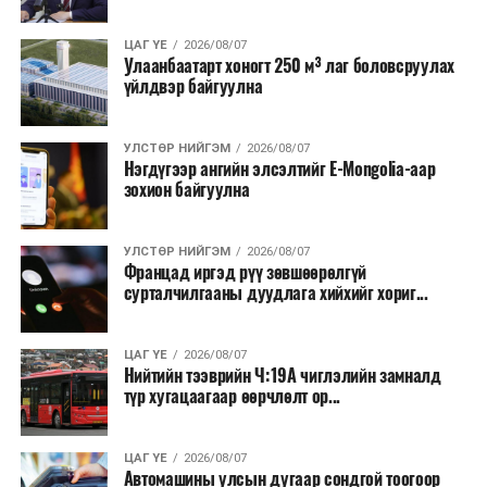
үргэлжилнэ гэж Ерөнхий сайд Н.Учрал онцоллоо.
ЦАГ ҮЕ
2026/08/07
Мөн бүх шатны төсвийн ерөнхийлөн захирагч нарт
Улаанбаатарт хоногт 250 м³ лаг боловсруулах
үйлдвэр байгуулна
салбар бүрдээ урсгал зардлыг 20 хувиар бууруулах,
нөхөн томилгоо хийхгүй байх, аялал, амралт, зугаалга,
хамт олны урлаг, спортын арга хэмжээг зохион
УЛСТӨР НИЙГЭМ
2026/08/07
байгуулахгүй байх, төрийн албанд шинэ орон тоо бий
Нэгдүгээр ангийн элсэлтийг E-Mongolia-аар
зохион байгуулна
болгохгүй байх, эрчим хүчний хэрэглээг хэмнэх, хурал,
сургалтыг цахим хэлбэрт шилжүүлэх, төрийн албан
хаагчдыг зарим өдрүүдэд цахимаар ажиллуулах арга
УЛСТӨР НИЙГЭМ
2026/08/07
хэмжээг үргэлжлүүлэхийг үүрэг болголоо.
Францад иргэд рүү зөвшөөрөлгүй
сурталчилгааны дуудлага хийхийг хориг...
Төсвийн сахилга бат сайжирч, эдийн засгийн нөхцөл
байдал хэвийн болсон тохиолдолд эдгээр
ЦАГ ҮЕ
2026/08/07
хязгаарлалтыг үе шаттайгаар сулруулах юм.
Нийтийн тээврийн Ч:19А чиглэлийн замналд
түр хугацаагаар өөрчлөлт ор...
ЦАГ ҮЕ
2026/08/07
Автомашины улсын дугаар сондгой тоогоор