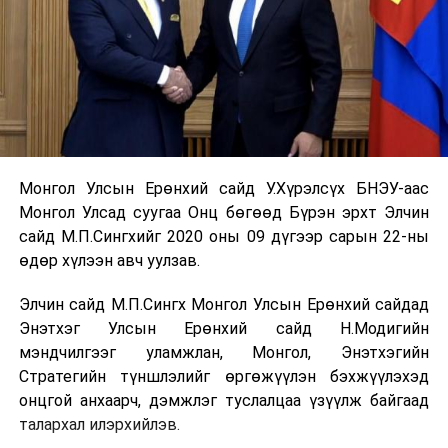
Монгол Улсын Ерөнхий сайд У.Хүрэлсүх БНЭУ-аас
Монгол Улсад суугаа Онц бөгөөд Бүрэн эрхт Элчин
сайд М.П.Сингхийг 2020 оны 09 дүгээр сарын 22-ны
өдөр хүлээн авч уулзав.
Элчин сайд М.П.Сингх Монгол Улсын Ерөнхий сайдад
Энэтхэг Улсын Ерөнхий сайд Н.Модигийн
мэндчилгээг уламжлан, Монгол, Энэтхэгийн
Стратегийн түншлэлийг өргөжүүлэн бэхжүүлэхэд
онцгой анхаарч, дэмжлэг туслалцаа үзүүлж байгаад
талархал илэрхийлэв.