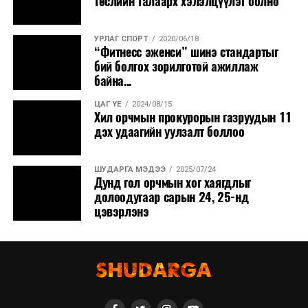
төслийн талаарх хэлэлцүүлэг болно
УРЛАГ СПОРТ
2020/06/18
“Фитнесс эженси” шинэ стандартыг
бий болгох зорилготой ажиллаж
байна...
ЦАГ ҮЕ
2024/08/15
Хил орчмын прокурорын газруудын 11
дэх удаагийн уулзалт боллоо
ШУДАРГА МЭДЭЭ
2025/07/24
Дунд гол орчмын хог хаягдлыг
долоодугаар сарын 24, 25-нд
цэвэрлэнэ