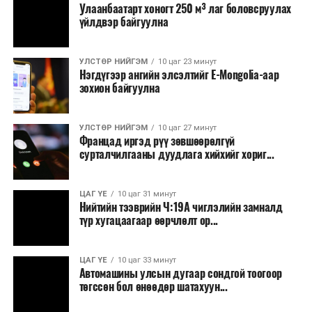
Улаанбаатарт хоногт 250 м³ лаг боловсруулах
үйлдвэр байгуулна
УЛСТӨР НИЙГЭМ
10 цаг 23 минут
Нэгдүгээр ангийн элсэлтийг E-Mongolia-аар
зохион байгуулна
УЛСТӨР НИЙГЭМ
10 цаг 27 минут
Францад иргэд рүү зөвшөөрөлгүй
сурталчилгааны дуудлага хийхийг хориг...
ЦАГ ҮЕ
10 цаг 31 минут
Нийтийн тээврийн Ч:19А чиглэлийн замналд
түр хугацаагаар өөрчлөлт ор...
ЦАГ ҮЕ
10 цаг 33 минут
Автомашины улсын дугаар сондгой тоогоор
төгссөн бол өнөөдөр шатахуун...