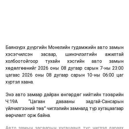
зориулалттай. Лагийг өндөр температурт шатааснаар
эзлэхүүн нь 90 хүртэл хувиар буурч, бактери, вирус
болон бусад өвчин үүсгэгч бичил биетнийг устгах
боломжтой.
Түүнчлэн шаталтын явцад үүсэх дулааныг цахилгаан
болон дулааны эрчим хүч үйлдвэрлэхэд ашиглаж
Баянзүрх дүүргийн Монелийн гудамжийн авто замын
болдог. Зарим технологийн хувьд шаталтын дараа
хэсэгчилсэн засвар, шинэчлэлтийн ажилтай
үлдэх үнснээс фосфор зэрэг ашигт эрдсийг сэргээн
холбоотойгоор тухайн хэсгийн авто замын
авах боломжтой аж.
хөдөлгөөнийг 2026 оны 08 дугаар сарын 7-ны 23:00
цагаас 2026 оны 08 дугаар сарын 10-ны 06:00 цаг
Япон, Герман, Швейцар, Нидерланд, Өмнөд Солонгос
хүртэл хаана.
зэрэг улс лаг хатаах, шатаах технологийг ашиглаж
байна. Тухайлбал, Германд лаг шатаах үйлдвэрээс
Энэ авто замаар дайран өнгөрдөг нийтийн тээврийн
гарсан үнснээс фосфор сэргээн авах технологи
Ч:19А “Цагаан давааны задгай-Сансарын
ашигладаг бол Нидерландад төвлөрсөн лаг
үйлчилгээний төв” чиглэлийн замналд түр хугацаагаар
боловсруулах үйлдвэрүүдээр дулаан, цахилгаан
өөрчлөлт орж байна.
эрчим хүч үйлдвэрлэдэг.
Авто замын засварын хугацаанд тус чиглэл дараах