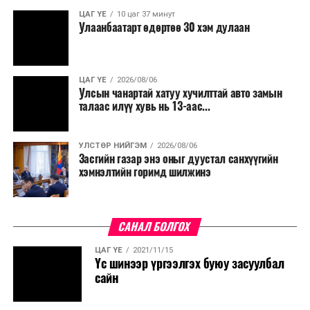
ЦАГ ҮЕ
10 цаг 37 минут
Улаанбаатарт өдөртөө 30 хэм дулаан
ЦАГ ҮЕ
2026/08/06
Улсын чанартай хатуу хучилттай авто замын
талаас илүү хувь нь 13-аас...
УЛСТӨР НИЙГЭМ
2026/08/06
Засгийн газар энэ оныг дуустал санхүүгийн
хэмнэлтийн горимд шилжинэ
САНАЛ БОЛГОХ
ЦАГ ҮЕ
2021/11/15
Үс шинээр үргээлгэх буюу засуулбал
сайн