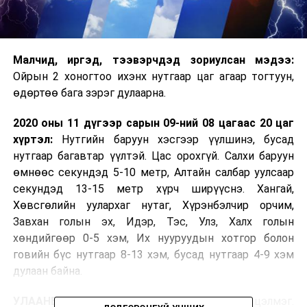
Малч­ид, иргэд, тээвэрчдэд зориулсан мэдээ:
Ойрын 2 хоногтоо ихэнх нутгаар цаг агаар тогтуун,
өдөртөө бага зэрэг дулаарна.
2020 оны 11 дүгээр сарын 09-ний 08 цагаас 20 цаг
хүртэл:
Нутгийн баруун хэсгээр үүлшинэ, бусад
нутгаар багавтар үүлтэй. Цас орохгүй. Салхи баруун
өмнөөс секундэд 5-10 метр, Алтайн салбар уулсаар
секундэд 13-15 метр хүрч ширүүснэ. Хангай,
Хөвсгөлийн уулархаг нутаг, Хүрэнбэлчир орчим,
Завхан голын эх, Идэр, Тэс, Улз, Халх голын
хөндийгөөр 0-5 хэм, Их нууруудын хотгор болон
говийн бүс нутгаар 8-13 хэм, бусад нутгаар 4-9 хэм
дулаан байна.
УЛААНБААТАР ХОТ ОРЧМООР:
Их төлөв цэлмэг.