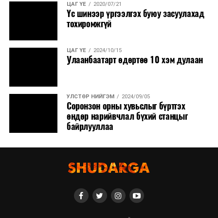
ЦАГ ҮЕ
2020/07/21
Үс шинээр үргээлгэх буюу засуулахад
тохиромжгүй
ЦАГ ҮЕ
2024/10/15
Улаанбаатарт өдөртөө 10 хэм дулаан
УЛСТӨР НИЙГЭМ
2024/09/05
Соронзон орны хувьслыг бүртгэх
өндөр нарийвчлал бүхий станцыг
байрлууллаа