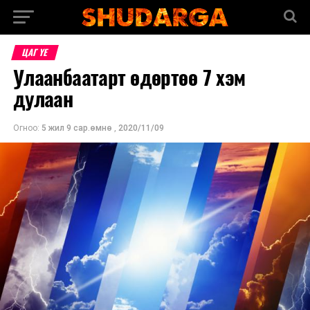
ЦАГ ҮЕ
Улаанбаатарт өдөртөө 7 хэм
дулаан
Огноо:
5 жил 9 сар.өмнө
,
2020/11/09