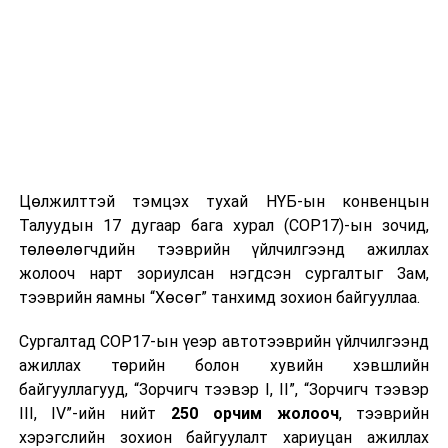
УНШСАН:
2728
ДАРААХ МЭДЭЭ
Оньсого мэт Чөтгөрийн тэнгис...
ӨМНӨХ МЭДЭЭ
Элчин сайд Н.Тулга Кэмбрижийн их сургуулийн номын
санд ажиллалаа
Цөлжилттэй тэмцэх тухай НҮБ-ын конвенцын
Талуудын 17 дугаар бага хурал (COP17)-ын зочид,
төлөөлөгчдийн тээврийн үйлчилгээнд ажиллах
жолооч нарт зориулсан нэгдсэн сургалтыг Зам,
тээврийн яамны “Хөсөг” танхимд зохион байгууллаа.
Сургалтад COP17-ын үеэр автотээврийн үйлчилгээнд
ажиллах төрийн болон хувийн хэвшлийн
байгууллагууд, “Зорчигч тээвэр I, II”, “Зорчигч тээвэр
III, IV”-ийн нийт
250 орчим жолооч
, тээврийн
хэрэгслийн зохион байгуулалт хариуцан ажиллах