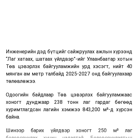
холбогдох байгууллагуудын уялдаа холбоо, аюулгүй
ажиллагааны чиглэлээр жолооч нарыг сургалт, арга
зүйгээр хангаж байна.
Мөн зам тээврийн осол, саатал болон бусад эрсдэл,
онцгой нөхцөл үүссэн үед авах арга хэмжээ, ачаалал
ихтэй нөхцөлд тайван, зөв, шуурхай шийдвэр гаргах,
Инженерийн дэд бүтцийг сайжруулах ажлын хүрээнд
өдөр тутмын ажлын бэлэн байдлыг хангах зэрэг
“Лаг хатаах, шатаах үйлдвэр”-ийг Улаанбаатар хотын
практик ур чадварыг сургалтын хөтөлбөрт тусгажээ.
Төв цэвэрлэх байгууламжийн урд хэсэгт, нийт 40
мянган ам метр талбайд 2025-2027 онд байгуулахаар
Сургалтыг танилцуулах лекц, асуулт-хариулт,
төлөвлөжээ.
жишээнд суурилсан сургалт, багаар ажиллах дасгал,
маршрут болон тээвэрлэлтийн урсгалын зураглалтай
Одоогийн байдлаар Төв цэвэрлэх байгууламжаас
танилцах, онцгой нөхцөлд ажиллах дадлага зэрэг
хоногт дунджаар 238 тонн лаг гардаг бөгөөд
онол, практик хосолсон хэлбэрээр зохион байгуулж
хуримтлагдсан лагийн хэмжээ 843,200 м³-д хүрсэн
байна.
байна.
Сургалтын үеэр COP17 олон улсын бага хурлыг
Шинээр барих үйлдвэр хоногт 250 м³ лаг
зохион байгуулах Үндэсний хорооны Ажлын алба,
боловсруулах хүчин чадалтай. Боловсруулалтын