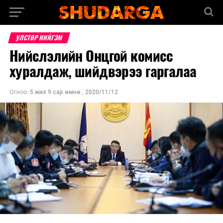
УЛСТӨР НИЙГЭМ
Нийслэлийн Онцгой комисс
хуралдаж, шийдвэрээ гаргалаа
Огноо:
5 жил 9 сар.өмнө
,
2020/11/12