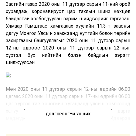
Засгийн газар 2020 оны 11 дүгээр сарын 11-ний орой
хуралдаж, коронавируст цар тахлын шинэ нөхцөл
байдалтай холбогдуулан зарим шийдвэрийг гаргасан.
Улмаар Гамшгаас хамгаалах хуулийн 11.3-т заасны
дагуу Монгол Улсын хэмжээнд нутгийн болон төрийн
захиргааны байгууллагыг 2020 оны 11 дүгээр сарын
12-ны өдрөөс 2020 оны 11 дүгээр сарын 22-ныг
хүртэл бүх нийтийн бэлэн байдлын зэрэгт
шилжүүлсэн.
Мөн 2020 оны 11 дүгээр сарын 12-ны өдрийн 06.00
цагаас 2020 оны 11 дүгээр сарын 17-ны өдрийн 06.00
цаг хүртэл тав хоногийн хугацаанд улсын хэмжээнд
хатуу хөл хорио тогтоосныг УОК-ын дарга
ДЭЛГЭРЭНГҮЙ УНШИХ
мэдэгдсэн юм. Засгийн газар шийдвэрээ
танилцуулсны дараа Нийслэлийн Онцгой комисс
хуралдав.