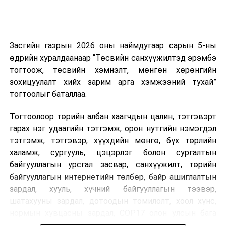
буй тохиолдолд хориг үйлчлэхгүй. Иргэд
зөвшөөрөлгүй дуудлагын талаар төрийн цахим
хуудсаар мэдээлэх боломжтой.
Засгийн газрын 2026 оны наймдугаар сарын 5-ны
Шинэ хууль Францын зах зээлд үйлчилдэг гадаадын
өдрийн хуралдаанаар “Төсвийн санхүүжилтэд эрэмбэ
дуудлагын төвүүдэд нөлөөлөхөөр байна. Тухайлбал,
тогтоож, төсвийн хэмнэлт, мөнгөн хөрөнгийн
Мароккогийн дуудлагын төвүүдийн орлогын 80 гаруй
зохицуулалт хийх зарим арга хэмжээний тухай”
хувь Францын зах зээлээс бүрддэг бөгөөд тус улсын
тогтоолыг баталлаа.
40–50 мянган ажлын байр эрсдэлд орж болзошгүйг
Мароккогийн хөдөлмөр эрхлэлтийн сайд мэдэгджээ.
Тогтоолоор төрийн албан хаагчдын цалин, тэтгэвэрт
гарах нэг удаагийн тэтгэмж, орон нутгийн нэмэгдэл
тэтгэмж, тэтгэвэр, хүүхдийн мөнгө, бүх төрлийн
халамж, сургууль, цэцэрлэг болон сургалтын
байгууллагын урсгал засвар, санхүүжилт, төрийн
байгууллагын интернетийн төлбөр, байр ашиглалтын
зардал, хууль, хүчний байгууллагын тээвэр,
шатахууны зардал, дотоодын томилолт, хоол хүнс,
нормын хувцасны зардал, COP17 олон улсын бага
хурлын зардал, Засгийн газрын өр, орон нутгийн нөөц