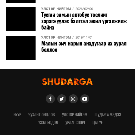
УЛСТӨР НИЙГЭМ
2026/02/06
Тусгай замын автобус төслийг
хэрэгжүүлэх бэлтгэл ажил үргэлжилж
байна
УЛСТӨР НИЙГЭМ
2019/11/01
Малын эмч нарын анхдугаар их хурал
боллоо
НҮҮР
ЧУХЛЫГ ОНЦЛОВ
УЛСТӨР НИЙГЭМ
ШУДАРГА МЭДЭЭ
ҮЗЭЛ БОДОЛ
УРЛАГ СПОРТ
ЦАГ ҮЕ