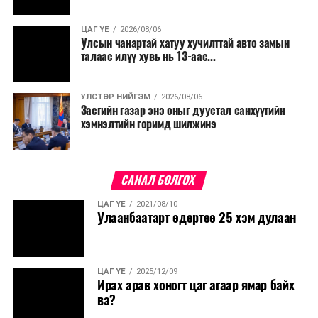
болгохгүй байх, эрчим хүчний хэрэглээг хэмнэх, хурал,
сургалтыг цахим хэлбэрт шилжүүлэх, төрийн албан
ЦАГ ҮЕ
2026/08/06
хаагчдыг зарим өдрүүдэд цахимаар ажиллуулах арга
Улсын чанартай хатуу хучилттай авто замын
хэмжээг үргэлжлүүлэхийг үүрэг болголоо.
талаас илүү хувь нь 13-аас...
Төсвийн сахилга бат сайжирч, эдийн засгийн нөхцөл
УЛСТӨР НИЙГЭМ
2026/08/06
байдал хэвийн болсон тохиолдолд эдгээр
Засгийн газар энэ оныг дуустал санхүүгийн
хязгаарлалтыг үе шаттайгаар сулруулах юм.
хэмнэлтийн горимд шилжинэ
САНАЛ БОЛГОХ
ЦАГ ҮЕ
2021/08/10
Улаанбаатарт өдөртөө 25 хэм дулаан
ЦАГ ҮЕ
2025/12/09
Ирэх арав хоногт цаг агаар ямар байх
вэ?