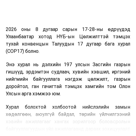
Улаанбаатар хотын хэмжээнд ЗДТГ, Захирагчийн
ажлын алба, газар хэлтэс, дүүргүүд нарийн зохион
байгуулалтад орж ажиллаж байна. Улсын хэмжээнд
бэлэн байдлын зэрэг тогтоон, коронавируст цар
2026 оны 8 дугаар сарын 17-28-ны өдрүүдэд
тахлын халдварын хүрээг богино хугацаанд хянаж,
Улаанбаатар хотод НҮБ-ын Цөлжилттэй тэмцэх
хяналтдаа авахаар зорьж байгаа.
тухай конвенцын Талуудын 17 дугаар бага хурал
(COP17) болно.
Иргэдийнхээ амь насыг хамгаалах нь төрийн үүрэг.
Бид иргэдтэйгээ хамтран ажиллаж байж өнөөдрийн
Энэ хурал нь дэлхийн 197 улсын Засгийн газрын
нөхцөл байдлыг давж гарна. Ард иргэдийнхээ сайн
гишүүд, эрдэмтэн судлаач, хувийн хэвшил, иргэний
сайхан, эрүүл мэндийн төлөө энэхүү арга хэмжээг
нийгмийн байгууллага нэгдэж цөлжилт, газрын
авч байгаа юм гэдгийг иргэдэд ойлгуулж, хүсэж, бүр
доройтол, ган гачигтай тэмцэх хамгийн том Олон
гуйж ажиллана шүү. Тийм учраас шаардлагагүй
Улсын арга хэмжээ юм.
тохиолдолд иргэдийг гэрээсээ гарахгүй байхыг
сануулж, урьдчилан сэрэмжлүүлж, учирлаж
Хурал болохтой холбоотой нийслэлийн замын
ойлгуулахад дүүрэг орон нутгийн удирдлагууд
хөдөлгөөн, аюулгүй байдал, төрийн үйлчилгээний
анхаарч ажиллах нь зүйтэй юм. Тэр тусмаа
хэвийн ажиллагааг хангах зорилгоор боловсролын
Нийслэлийн онцгой комиссоос гаргасан нийтийн
байгууллагуудын үйл ажиллагаанд дараах зохицуулалт
тээврийн цагийн горимыг сайн таниулж, иргэдийг