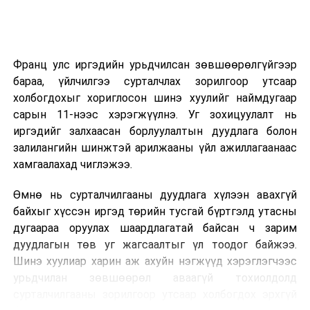
холбогдох албан тушаалтнуудад үүрэг болголоо.
үргэлжилнэ.
УНШСАН:
2524
Оюутны дотуур байр
ДАРААХ МЭДЭЭ
Бүх нийтийн бэлэн байдлын зэрэгт шилжсэн үед ямар
Франц улс иргэдийн урьдчилсан зөвшөөрөлгүйгээр
2026 оны 9 дүгээр сарын 13-наас оюутнуудыг
арга хэмжээг хэрэгжүүлэх вэ
бараа, үйлчилгээ сурталчлах зорилгоор утсаар
дотуур байранд оруулж эхэлнэ.
холбогдохыг хориглосон шинэ хуулийг наймдугаар
ӨМНӨХ МЭДЭЭ
Сургууль, цэцэрлэгийн үйл ажиллагааны
Гараа сайтар угаахыг зөвлөж байна
сарын 11-нээс хэрэгжүүлнэ. Уг зохицуулалт нь
зохицуулалт
иргэдийг залхаасан борлуулалтын дуудлага болон
залилангийн шинжтэй арилжааны үйл ажиллагаанаас
2026 оны 8 дугаар сарын 17–28-ны өдрүүдэд
хамгаалахад чиглэжээ.
нийслэлийн бүх сургууль, цэцэрлэгт ажлын
Өмнө нь сурталчилгааны дуудлага хүлээн авахгүй
байранд элсэлт, бүртгэл болон бусад аливаа
байхыг хүссэн иргэд төрийн тусгай бүртгэлд утасны
арга хэмжээ зохион байгуулахгүй болно.
дугаараа оруулах шаардлагатай байсан ч зарим
дуудлагын төв уг жагсаалтыг үл тоодог байжээ.
Шинэ хуулиар харин аж ахуйн нэгжүүд хэрэглэгчээс
урьдчилан зөвшөөрөл аваагүй тохиолдолд
сурталчилгааны зорилгоор утсаар холбогдох эрхгүй