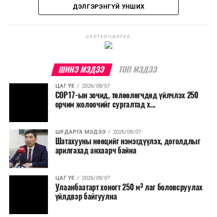
ДЭЛГЭРЭНГҮЙ УНШИХ
хөрөнгийн санхүүжилтийг хэвийн үргэлжлүүлэхээр
шийдвэрлэжээ.
СУРТАЛЧИЛГАА
Харин дараах зардлыг хязгаарлахаар болсон байна.
Үүнд:
ШИНЭ МЭДЭЭ
ТОП МЭДЭЭ
Олон улсын болон Засгийн газрын
ЦАГ ҮЕ
2026/08/07
шийдвэртэйгээс бусад хурал, зөвлөгөөн, ой,
COP17-ын зочид, төлөөлөгчдөд үйлчлэх 250
тэмдэглэлт өдөр, найр наадам, соёлын арга
орчим жолоочийг сургалтад х...
хэмжээ;
Урьдчилан төлөвлөсөн төрийн өндөр албан
ШУДАРГА МЭДЭЭ
2026/08/07
Шатахууны нөөцийг нэмэгдүүлэх, доголдлыг
тушаалтны томилолтоос бусад гадаад
арилгахад анхаарч байна
томилолт, гадаадын зочин хүлээн авах зардал;
Зайлшгүй шаардлагагүй тоног төхөөрөмж,
ЦАГ ҮЕ
2026/08/07
тавилга, автомашин худалдан авах;
Улаанбаатарт хоногт 250 м³ лаг боловсруулах
үйлдвэр байгуулна
Батлан хамгаалах, хууль зүйн салбараас бусад
сургалт, дадлага;