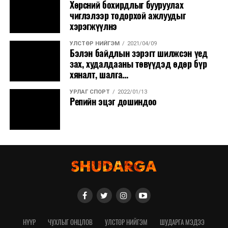
Хөрсний бохирдлыг бууруулах
чиглэлээр тодорхой ажлуудыг
хэрэгжүүлнэ
УЛСТӨР НИЙГЭМ
2021/04/09
Бэлэн байдлын зэрэгт шилжсэн үед
зах, худалдааны төвүүдэд өдөр бүр
хяналт, шалга...
УРЛАГ СПОРТ
2022/01/13
Репийн эцэг дошиндоо
НҮҮР
ЧУХЛЫГ ОНЦЛОВ
УЛСТӨР НИЙГЭМ
ШУДАРГА МЭДЭЭ