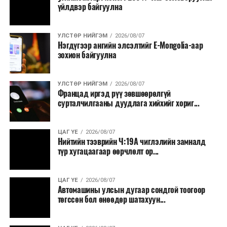
үйлдвэр байгуулна
УЛСТӨР НИЙГЭМ
2026/08/07
Нэгдүгээр ангийн элсэлтийг E-Mongolia-аар
зохион байгуулна
УЛСТӨР НИЙГЭМ
2026/08/07
Францад иргэд рүү зөвшөөрөлгүй
сурталчилгааны дуудлага хийхийг хориг...
ЦАГ ҮЕ
2026/08/07
Нийтийн тээврийн Ч:19А чиглэлийн замналд
түр хугацаагаар өөрчлөлт ор...
ЦАГ ҮЕ
2026/08/07
Автомашины улсын дугаар сондгой тоогоор
төгссөн бол өнөөдөр шатахуун...