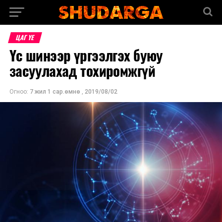
ЦАГ ҮЕ
Үс шинээр үргээлгэх буюу
засуулахад тохиромжгүй
Огноо:
7 жил 1 сар.өмнө
,
2019/08/02