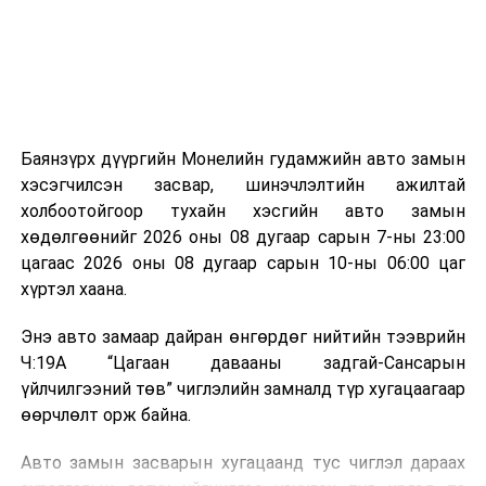
зориулалттай. Лагийг өндөр температурт шатааснаар
эзлэхүүн нь 90 хүртэл хувиар буурч, бактери, вирус
болон бусад өвчин үүсгэгч бичил биетнийг устгах
боломжтой.
Түүнчлэн шаталтын явцад үүсэх дулааныг цахилгаан
болон дулааны эрчим хүч үйлдвэрлэхэд ашиглаж
Баянзүрх дүүргийн Монелийн гудамжийн авто замын
болдог. Зарим технологийн хувьд шаталтын дараа
хэсэгчилсэн засвар, шинэчлэлтийн ажилтай
үлдэх үнснээс фосфор зэрэг ашигт эрдсийг сэргээн
холбоотойгоор тухайн хэсгийн авто замын
авах боломжтой аж.
хөдөлгөөнийг 2026 оны 08 дугаар сарын 7-ны 23:00
цагаас 2026 оны 08 дугаар сарын 10-ны 06:00 цаг
Япон, Герман, Швейцар, Нидерланд, Өмнөд Солонгос
хүртэл хаана.
зэрэг улс лаг хатаах, шатаах технологийг ашиглаж
байна. Тухайлбал, Германд лаг шатаах үйлдвэрээс
Энэ авто замаар дайран өнгөрдөг нийтийн тээврийн
гарсан үнснээс фосфор сэргээн авах технологи
Ч:19А “Цагаан давааны задгай-Сансарын
ашигладаг бол Нидерландад төвлөрсөн лаг
үйлчилгээний төв” чиглэлийн замналд түр хугацаагаар
боловсруулах үйлдвэрүүдээр дулаан, цахилгаан
өөрчлөлт орж байна.
эрчим хүч үйлдвэрлэдэг.
Авто замын засварын хугацаанд тус чиглэл дараах
Ийнхүү лаг хатаах, шатаах технологийг лагийн