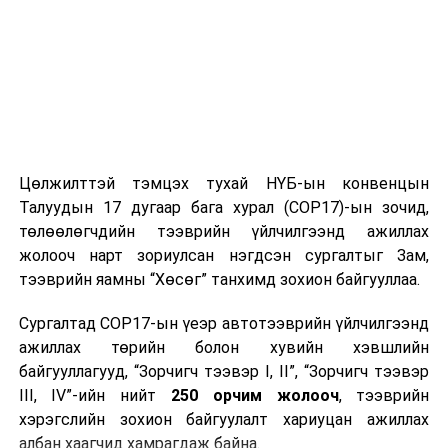
Цөлжилттэй тэмцэх тухай НҮБ-ын конвенцын
Талуудын 17 дугаар бага хурал (COP17)-ын зочид,
төлөөлөгчдийн тээврийн үйлчилгээнд ажиллах
жолооч нарт зориулсан нэгдсэн сургалтыг Зам,
тээврийн яамны “Хөсөг” танхимд зохион байгууллаа.
Сургалтад COP17-ын үеэр автотээврийн үйлчилгээнд
ажиллах төрийн болон хувийн хэвшлийн
байгууллагууд, “Зорчигч тээвэр I, II”, “Зорчигч тээвэр
III, IV”-ийн нийт
250 орчим жолооч
, тээврийн
хэрэгслийн зохион байгуулалт хариуцан ажиллах
албан хаагчид хамрагдаж байна.