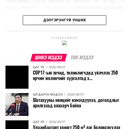
зураглалын дагуу үйлчилгээ үзүүлэх тул иргэд та
эзлэхүүнийг бууруулахын зэрэгцээ эрчим хүч
бүхэн зорчилтоо төлөвлөнө үү
гэж Нийтийн тээврийн
үйлдвэрлэх, нөөцийг дахин ашиглах чиглэлээр олон
бодлогын газраас мэдээллээ.
улсад өргөн ашиглаж байна.
ДЭЛГЭРЭНГҮЙ УНШИХ
СУРТАЛЧИЛГАА
ШИНЭ МЭДЭЭ
ТОП МЭДЭЭ
ЦАГ ҮЕ
2026/08/07
COP17-ын зочид, төлөөлөгчдөд үйлчлэх 250
орчим жолоочийг сургалтад х...
ШУДАРГА МЭДЭЭ
2026/08/07
Шатахууны нөөцийг нэмэгдүүлэх, доголдлыг
арилгахад анхаарч байна
ЦАГ ҮЕ
2026/08/07
Улаанбаатарт хоногт 250 м³ лаг боловсруулах