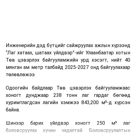
ажиллагааны чиглэлээр жолооч нарыг сургалт, арга
зүйгээр хангаж байна.
Мөн зам тээврийн осол, саатал болон бусад эрсдэл,
онцгой нөхцөл үүссэн үед авах арга хэмжээ, ачаалал
ихтэй нөхцөлд тайван, зөв, шуурхай шийдвэр гаргах,
Инженерийн дэд бүтцийг сайжруулах ажлын хүрээнд
өдөр тутмын ажлын бэлэн байдлыг хангах зэрэг
“Лаг хатаах, шатаах үйлдвэр”-ийг Улаанбаатар хотын
практик ур чадварыг сургалтын хөтөлбөрт тусгажээ.
Төв цэвэрлэх байгууламжийн урд хэсэгт, нийт 40
мянган ам метр талбайд 2025-2027 онд байгуулахаар
Сургалтыг танилцуулах лекц, асуулт-хариулт,
төлөвлөжээ.
жишээнд суурилсан сургалт, багаар ажиллах дасгал,
маршрут болон тээвэрлэлтийн урсгалын зураглалтай
Одоогийн байдлаар Төв цэвэрлэх байгууламжаас
танилцах, онцгой нөхцөлд ажиллах дадлага зэрэг
хоногт дунджаар 238 тонн лаг гардаг бөгөөд
онол, практик хосолсон хэлбэрээр зохион байгуулж
хуримтлагдсан лагийн хэмжээ 843,200 м³-д хүрсэн
байна.
байна.
Сургалтын үеэр COP17 олон улсын бага хурлыг
Шинээр барих үйлдвэр хоногт 250 м³ лаг
зохион байгуулах Үндэсний хорооны Ажлын алба,
боловсруулах хүчин чадалтай. Боловсруулалтын
Нийслэлийн тээврийн газар, Автотээврийн үндэсний