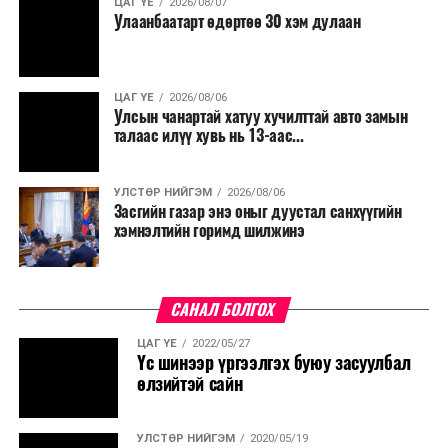
ЦАГ ҮЕ
2026/08/07
Улаанбаатарт өдөртөө 30 хэм дулаан
ЦАГ ҮЕ
2026/08/06
Улсын чанартай хатуу хучилттай авто замын
талаас илүү хувь нь 13-аас...
УЛСТӨР НИЙГЭМ
2026/08/06
Засгийн газар энэ оныг дуустал санхүүгийн
хэмнэлтийн горимд шилжинэ
САНАЛ БОЛГОХ
ЦАГ ҮЕ
2022/05/27
Үс шинээр үргээлгэх буюу засуулбал
өлзийтэй сайн
УЛСТӨР НИЙГЭМ
2020/05/19