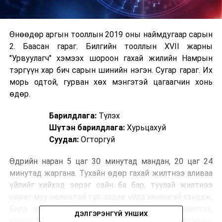
Өнөөдөр аргын тооллын 2019 оны наймдугаар сарын
2. Баасан гараг. Билгийн тооллын XVII жарны
"Урвуулагч" хэмээх шороон гахай жилийн Намрын
тэргүүн хар бич сарын шинийн нэгэн. Сугар гараг. Их
морь одтой, гурван хөх мэнгэтэй цагаагчин хонь
өдөр.
Барилдлага:
Түлэх
Шүтэн барилдлага:
Хурьцахуй
Суудал:
Огторгуй
Өдрийн наран 5 цаг 30 минутад мандан, 20 цаг 24
минутад жаргана. Тухайн өдөр гахай жилтнээ аливаа
үйлийг хийхэд эерэг сайн ба бар, туулай жилтнээ
сөрөг муу нөлөөтэй тул элдэв үйлд хянамгай хандаж,
биеэ энхрийлүүштэй. Эл өдөр гэмтнийг шийтгэх,
ДЭЛГЭРЭНГҮЙ УНШИХ
хулгай дээрмийг номхотгох, лус тахих, мал худалдан