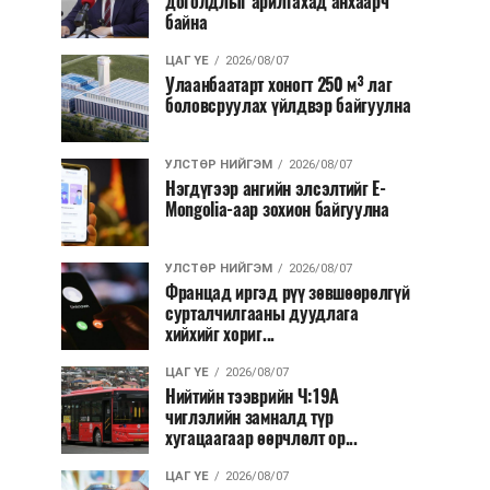
доголдлыг арилгахад анхаарч
байна
ЦАГ ҮЕ
2026/08/07
Улаанбаатарт хоногт 250 м³ лаг
боловсруулах үйлдвэр байгуулна
УЛСТӨР НИЙГЭМ
2026/08/07
Нэгдүгээр ангийн элсэлтийг E-
Mongolia-аар зохион байгуулна
УЛСТӨР НИЙГЭМ
2026/08/07
Францад иргэд рүү зөвшөөрөлгүй
сурталчилгааны дуудлага
хийхийг хориг...
ЦАГ ҮЕ
2026/08/07
Нийтийн тээврийн Ч:19А
чиглэлийн замналд түр
хугацаагаар өөрчлөлт ор...
ЦАГ ҮЕ
2026/08/07