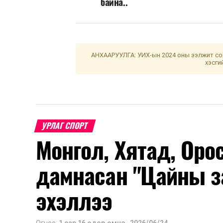
байна..
АНХААРУУЛГА: УИХ-ын 2024 оны ээлжит сон
хэсги
УРЛАГ СПОРТ
Монгол, Хятад, Оро
дамнасан "Цайны з
эхэллээ
Огноо:
1 сар 16 өдөр.өмнө
,
2026/06/24