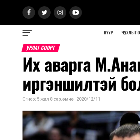
НҮҮР
ЧУХЛЫГ 
УРЛАГ СПОРТ
Их аварга М.Ан
иргэншилтэй б
Огноо:
5 жил 8 сар.өмнө
,
2020/12/11