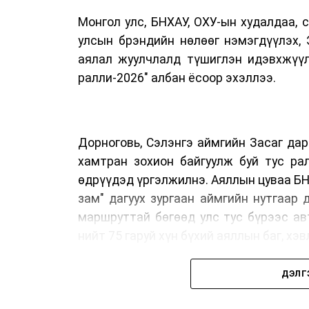
Монгол улс, БНХАУ, ОХУ-ын худалдаа, 
улсын брэндийн нөлөөг нэмэгдүүлэх, 
аялал жуулчлалд түшиглэн идэвхжүү
ралли-2026" албан ёсоор эхэллээ.
Дорноговь, Сэлэнгэ аймгийн Засаг да
хамтран зохион байгуулж буй тус ра
өдрүүдэд үргэлжилнэ. Аяллын цуваа БН
зам" дагуух зургаан аймгийн нутгаар
маршруттай бөгөөд улс тус бүрээс а
нийт 75 гаруй хүн бүхий аяллын баг, х
ДЭЛГ
Тус автомашинтай брэнд аяллыг зохи