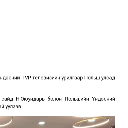
ндэсний TVP телевизийн урилгаар Польш улсад
 сайд Н.Оюундарь болон Польшийн Үндэсний
й уулзав.