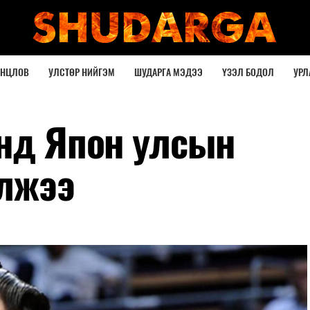
ОНЦЛОВ
УЛСТӨР НИЙГЭМ
ШУДАРГА МЭДЭЭ
ҮЗЭЛ БОДОЛ
УРЛ
анд Япон улсын
олжээ