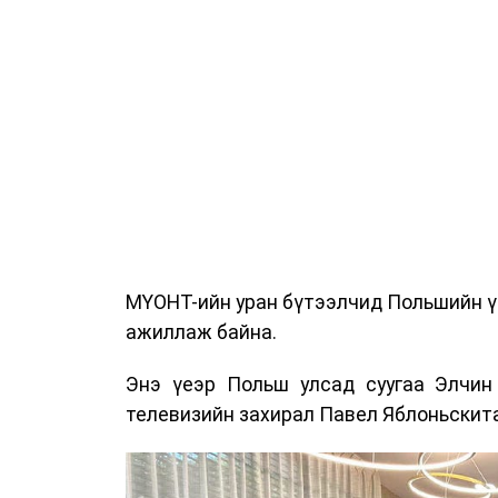
МҮОНТ-ийн уран бүтээлчид Польшийн ү
ажиллаж байна.
Энэ үеэр Польш улсад суугаа Элчин
телевизийн захирал Павел Яблоньскита