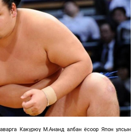
аварга Какүрюү М.Ананд албан ёсоор Япон улсын