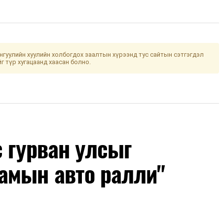
гуулийн хуулийн холбогдох заалтын хүрээнд тус сайтын сэтгэгдэл
йг түр хугацаанд хаасан болно.
с гурван улсыг
амын авто ралли"