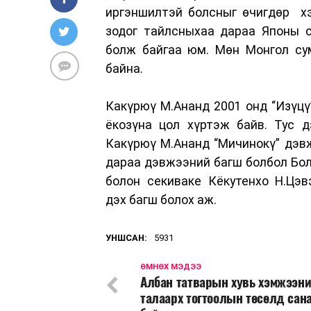
иргэншилтэй болсныг өчигдөр хэ
зодог тайлсныхаа дараа Японы с
болж байгаа юм. Мөн Монгол су
байна.
Какүрюү М.Ананд 2001 онд “Изүцү
ёкозүна цол хүртэж байв. Тус д
Какүрюү М.Ананд “Мичинокү” дэв
дараа дэвжээний багш болбол Бол
болон секиваке Кёкутенхо Н.Цэ
дэх багш болох аж.
УНШСАН:
5931
ӨМНӨХ МЭДЭЭ
Албан татварын хувь хэмжээн
талаарх тогтоолын төсөлд сан