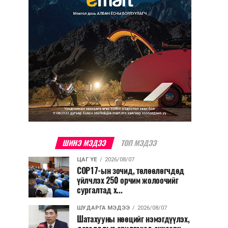
ШИНЭ МЭДЭЭ
ТОП МЭДЭЭ
ЦАГ ҮЕ
2026/08/07
COP17-ын зочид, төлөөлөгчдөд
үйлчлэх 250 орчим жолоочийг
сургалтад х...
ШУДАРГА МЭДЭЭ
2026/08/07
Шатахууны нөөцийг нэмэгдүүлэх,