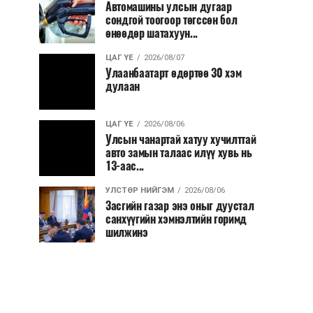
Автомашины улсын дугаар
сондгой тоогоор төгссөн бол
өнөөдөр шатахуун...
ЦАГ ҮЕ
2026/08/07
Улаанбаатарт өдөртөө 30 хэм
дулаан
ЦАГ ҮЕ
2026/08/06
Улсын чанартай хатуу хучилттай
авто замын талаас илүү хувь нь
13-аас...
УЛСТӨР НИЙГЭМ
2026/08/06
Засгийн газар энэ оныг дуустал
санхүүгийн хэмнэлтийн горимд
шилжинэ