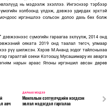
влэлүүд нь мэдээлж эхэллээ. Ингэснээр тэрбээр
үмогийн холбоонд үлдэж, дэвжээ удирдах эрхтэй
мочдоос иргэншлээ сольсон долоо дахь бөх болж
” дэвжээнээс сүмогийн гараагаа эхлүүлж, 2014 онд
эвжээний ояката 2019 онд таалал төгсч, улмаар
жээ рүү шилжсэн. Хэрэв М.Ананд зодог тайлсныхаа
гар гаралтай озеки Котоошу, Мусашимару их аварга
вэгням нарын араас Японы иргэншил авсан дөрөв
ДАРААХ МЭДЭЭ
ий
Монголын сэтгүүлчдийн нэгдсэн
ал авч
эвлэл мэдэгдэл гаргалаа