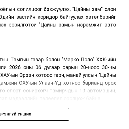
соёлын солилцоог бэхжүүлэх, "Цайны зам" олон
Эдийн засгийн коридор байгуулах хөтөлбөрийг
лэх зорилготой "Цайны замын нэрэмжит авто
ргын Тамгын газар болон "Марко Поло" ХХК-ийн
лли 2026 оны 06 дугаар сарын 20-ноос 30-ны
ХАУ-ын Эрээн хотоос гарч, манай улсын "Цайны
 дамжин ОХУ-ын Улаан-Үд хотноо барианд орох
вто спорт сонирхогч тамирчдын 10 автомашин,
эвлэл мэдээллийн төлөөлөл оролцож байна.
ЭРЭНГҮЙ УНШИХ
он байгуулах шийдвэрийг гурван орны Аялал