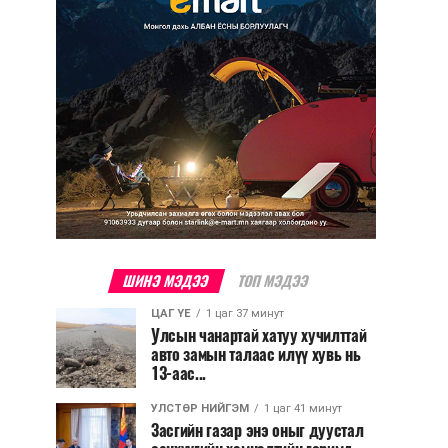
ШИНЭ МЭДЭЭ
ТОП МЭДЭЭ
ЦАГ ҮЕ
1 цаг 37 минут
Улсын чанартай хатуу хучилттай
авто замын талаас илүү хувь нь
13-аас...
УЛСТӨР НИЙГЭМ
1 цаг 41 минут
Засгийн газар энэ оныг дуустал