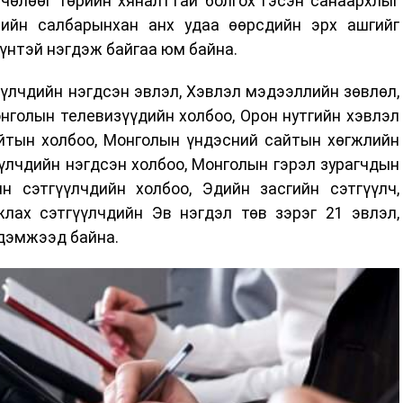
 чөлөөг төрийн хяналттай болгох гэсэн санаархлыг
лийн салбарынхан анх удаа өөрсдийн эрх ашгийг
үнтэй нэгдэж байгаа юм байна.
үлчдийн нэгдсэн эвлэл, Хэвлэл мэдээллийн зөвлөл,
нголын телевизүүдийн холбоо, Орон нутгийн хэвлэл
йтын холбоо, Монголын үндэсний сайтын хөгжлийн
үлчдийн нэгдсэн холбоо, Монголын гэрэл зурагчдын
 сэтгүүлчдийн холбоо, Эдийн засгийн сэтгүүлч,
лах сэтгүүлчдийн Эв нэгдэл төв зэрэг 21 эвлэл,
 дэмжээд байна.