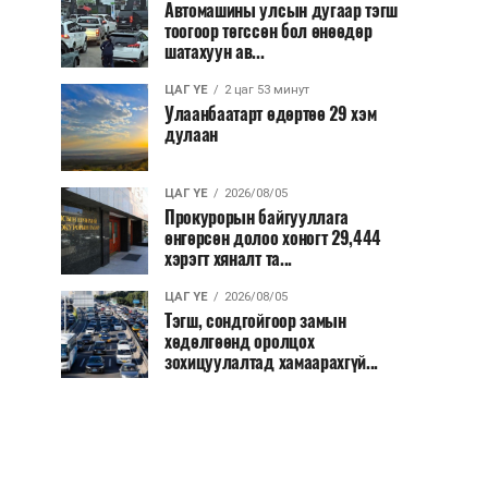
Автомашины улсын дугаар тэгш
тоогоор төгссөн бол өнөөдөр
шатахуун ав...
ЦАГ ҮЕ
2 цаг 53 минут
Улаанбаатарт өдөртөө 29 хэм
дулаан
ЦАГ ҮЕ
2026/08/05
Прокурорын байгууллага
өнгөрсөн долоо хоногт 29,444
хэрэгт хяналт та...
ЦАГ ҮЕ
2026/08/05
Тэгш, сондгойгоор замын
хөдөлгөөнд оролцох
зохицуулалтад хамаарахгүй...