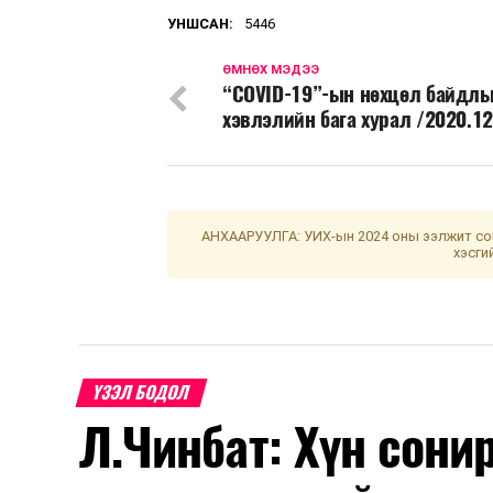
УНШСАН:
5446
ӨМНӨХ МЭДЭЭ
“COVID-19”-ын нөхцөл байдл
хэвлэлийн бага хурал /2020.12
АНХААРУУЛГА: УИХ-ын 2024 оны ээлжит сон
хэсги
ҮЗЭЛ БОДОЛ
Л.Чинбат: Хүн сонир