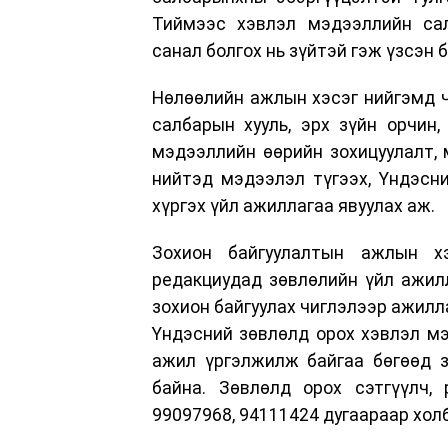
Тиймээс хэвлэл мэдээллийн сал
санал болгох нь зүйтэй гэж үзсэн 
Нөлөөлийн ажлын хэсэг нийгэмд ч
салбарын хууль, эрх зүйн орчин,
мэдээллийн өөрийн зохицуулалт, 
нийтэд мэдээлэл түгээх, Үндэсн
хүргэх үйл ажиллагаа явуулах аж.
Зохион байгуулалтын ажлын хэ
редакциудад зөвлөлийн үйл ажилла
зохион байгуулах чиглэлээр ажилл
Үндэсний зөвлөлд орох хэвлэл мэд
ажил үргэлжилж байгаа бөгөөд з
байна. Зөвлөлд орох сэтгүүлч,
99097968, 94111424 дугаараар хол