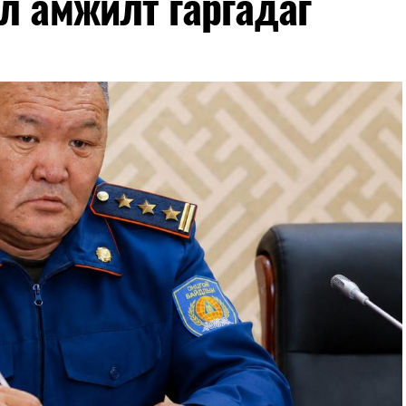
л амжилт гаргадаг