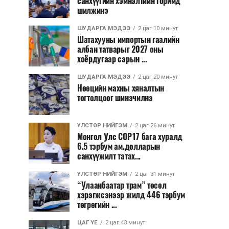
санхүүгийн хэмнэлтийн горимд
шилжинэ
ШУДАРГА МЭДЭЭ
2 цаг 10 минут
Шатахууны импортын гаалийн
албан татварыг 2027 оны
хоёрдугаар сарын ...
ШУДАРГА МЭДЭЭ
2 цаг 20 минут
Нөөцийн махны хяналтын
тогтолцоог шинэчилнэ
УЛСТӨР НИЙГЭМ
2 цаг 26 минут
Монгол Улс COP17 бага хуралд
6.5 тэрбум ам.долларын
санхүүжилт татах...
УЛСТӨР НИЙГЭМ
2 цаг 31 минут
“Улаанбаатар трам” төсөл
хэрэгжсэнээр жилд 446 тэрбум
төгрөгийн ...
ЦАГ ҮЕ
2 цаг 43 минут