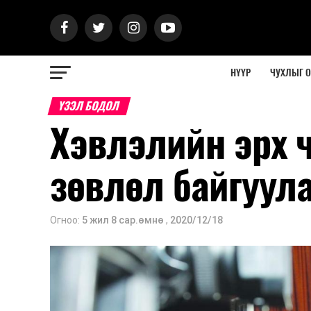
НҮҮР
ЧУХЛЫГ 
ҮЗЭЛ БОДОЛ
Хэвлэлийн эрх 
зөвлөл байгуул
Огноо:
5 жил 8 сар.өмнө
,
2020/12/18