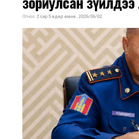
зориулсан зүйлдээ 
Огноо:
2 сар 5 өдөр.өмнө
,
2026/06/02