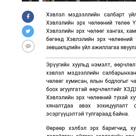
Хэвлэл мэдээллийн салбарт үйл
Хэвлэлийн эрх чөлөөний төлөө Ү
Хэвлэлийн эрх чөлөөг хангах, ха
бөгөөд Хэвлэлийн эрх чөлөөний 
зөвшилцлийн үйл ажиллагаа явуул
Эрүүгийн хуульд нэмэлт, өөрчлөл
хэвлэл мэдээллийн салбарынхан
чөлөөг хумисан, ялын бодлогыг ч
боох агуулгатай өөрчлөлтийг ХЗД
Хэвлэлийн эрх чөлөөний тухай ху
хяналтдаа авах зохицуулалт 
эсэргүүцэлтэй тулгараад байна.
Өөрөөр хэлбэл эрх баригчид, ху