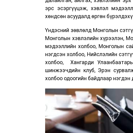
далайлган, айлгах, хэвлэлийн эрх
эрс эсэргүүцэж, хэвлэл мэдээл
хөндсөн асуудалд өргөн бүрэлдэхү
Үндэсний зөвлөлд Монголын сэтгү
Монголын хэвлэлийн хүрээлэн, Мо
мэдээллийн холбоо, Монголын са
нэгдсэн холбоо, Нийслэлийн сэтгү
холбоо, Хангарди Улаанбаатарын
шинжээчдийн клуб, Эрэн сурвалж
холбоо одоогийн байдлаар нэгдэн