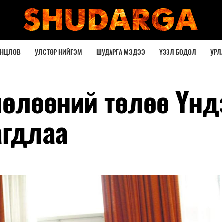
ОНЦЛОВ
УЛСТӨР НИЙГЭМ
ШУДАРГА МЭДЭЭ
ҮЗЭЛ БОДОЛ
УРЛ
чөлөөний төлөө Үнд
агдлаа