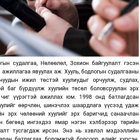
гын судалгаа, Нөлөөлөл, Зохион байгуулалт гэсэн
 ажиллагаа явуулах аж. Хууль, бодлогын судалгааны
уудын ижил төстэй хуулиудыг орчуулж, судлах,
й баг бүрдүүлж хуулийн төсөл боловсруулан эрх
 чиг үүрэгтэй ажиллах юм. 1998 онд батлагдсан
уулийг өөрчлөн, шинэчлэх шаардлага үүсээд удаж
йн эрх чөлөөний хуулийг эрх баригчид санаачлан
н бөгөөд ингэхдээ ямар нэгэн хэлбэрээр төрийн
лалт тусгагдаж ирсэн. Энэ нь хэвлэл мэдээллийн
аран батлагдах боломжгүй болсоор өдийг хүрсэн.