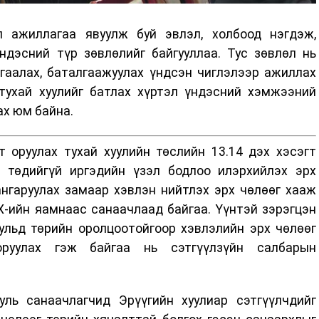
 ажиллагаа явуулж буй эвлэл, холбоод нэгдэж,
ндэсний түр зөвлөлийг байгууллаа. Тус зөвлөл нь
мгаалах, баталгаажуулах үндсэн чиглэлээр ажиллах
тухай хуулийг батлах хүртэл үндэсний хэмжээний
ах юм байна.
т оруулах тухай хуулийн төслийн 13.14 дэх хэсэгт
 төдийгүй иргэдийн үзэл бодлоо илэрхийлэх эрх
ангаруулах замаар хэвлэн нийтлэх эрх чөлөөг хааж
Х-ийн яамнаас санаачлаад байгаа. Үүнтэй зэрэгцэн
ульд төрийн оролцоотойгоор хэвлэлийн эрх чөлөөг
оруулах гэж байгаа нь сэтгүүлзүйн салбарын
уль санаачлагчид Эрүүгийн хуулиар сэтгүүлчдийг