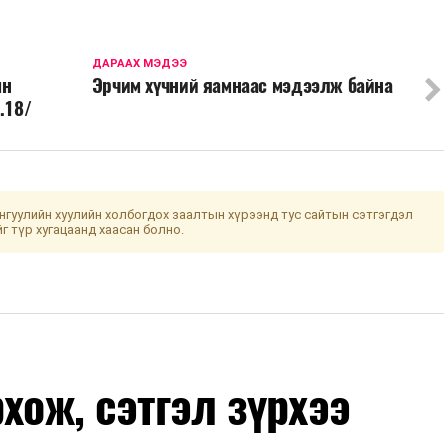
ДАРААХ МЭДЭЭ
ын
Эрчим хүчний яамнаас мэдээлж байна
.18/
гуулийн хуулийн холбогдох заалтын хүрээнд тус сайтын сэтгэгдэл
йг түр хугацаанд хаасан болно.
хож, сэтгэл зүрхээ