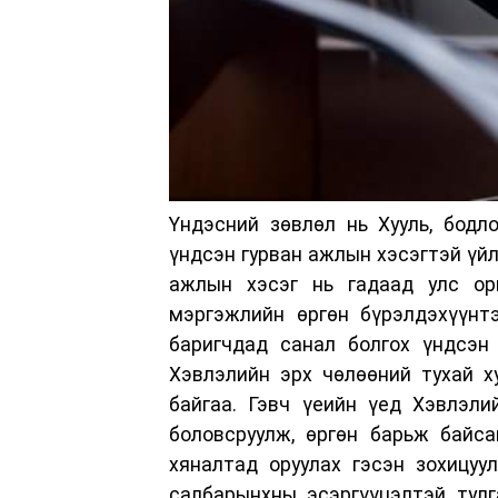
Үндэсний зөвлөл нь Хууль, бодло
үндсэн гурван ажлын хэсэгтэй үйл
ажлын хэсэг нь гадаад улс орн
мэргэжлийн өргөн бүрэлдэхүүнтэ
баригчдад санал болгох үндсэн
Хэвлэлийн эрх чөлөөний тухай х
байгаа. Гэвч үеийн үед Хэвлэли
боловсруулж, өргөн барьж байса
хяналтад оруулах гэсэн зохицуу
салбарынхны эсэргүүцэлтэй тулг