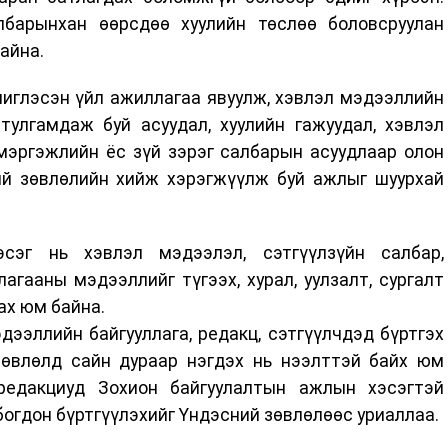
барынхан өөрсдөө хуулийн төслөө боловсруулан
байна.
иглэсэн үйл ажиллагаа явуулж, хэвлэл мэдээллийн
 тулгамдаж буй асуудал, хуулийн гажуудал, хэвлэл
мэргэжлийн ёс зүй зэрэг салбарын асуудлаар олон
ий зөвлөлийн хийж хэрэгжүүлж буй ажлыг шуурхай
сэг нь хэвлэл мэдээлэл, сэтгүүлзүйн салбар,
гааны мэдээллийг түгээх, хурал, уулзалт, сургалт
ах юм байна.
ээллийн байгууллага, редакц, сэтгүүлчдэд бүртгэх
өвлөлд сайн дураар нэгдэх нь нээлттэй байх юм
 редакциуд Зохион байгуулалтын ажлын хэсэгтэй
богдон бүртгүүлэхийг Үндэсний зөвлөлөөс уриаллаа.