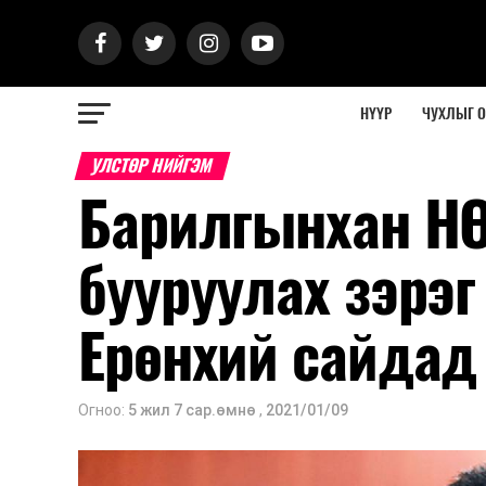
НҮҮР
ЧУХЛЫГ 
УЛСТӨР НИЙГЭМ
Барилгынхан НӨ
бууруулах зэрэ
Ерөнхий сайдад
Огноо:
5 жил 7 сар.өмнө
,
2021/01/09