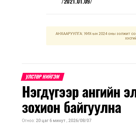
/2021.01.09/
АНХААРУУЛГА: УИХ-ын 2024 оны ээлжит сон
хэсги
УЛСТӨР НИЙГЭМ
Нэгдүгээр ангийн э
зохион байгуулна
Огноо:
20 цаг 6 минут
,
2026/08/07