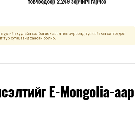
товчоодоор 2,249 зорчигч гарчээ
гуулийн хуулийн холбогдох заалтын хүрээнд тус сайтын сэтгэгдэл
йг түр хугацаанд хаасан болно.
лсэлтийг E-Mongolia-аар