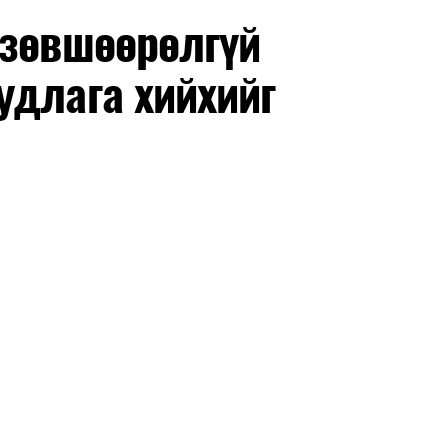
 зөвшөөрөлгүй
удлага хийхийг
маар эхэлнэ.
нхимаар үргэлжилнэ.
утнуудыг дотуур байранд оруулж эхэлнэ.
ны зохицуулалт
өдрүүдэд нийслэлийн бүх сургууль, цэцэрлэгт ажлын
 аливаа арга хэмжээ зохион байгуулахгүй болно.