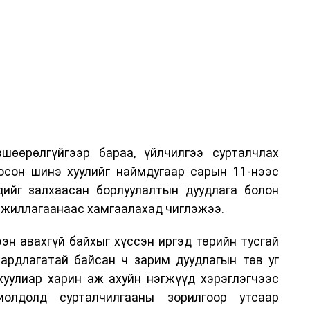
шөөрөлгүйгээр бараа, үйлчилгээ сурталчлах
лосон шинэ хуулийг наймдугаар сарын 11-нээс
эдийг залхаасан борлуулалтын дуудлага болон
жиллагаанаас хамгаалахад чиглэжээ.
эн авахгүй байхыг хүссэн иргэд төрийн тусгай
аардлагатай байсан ч зарим дуудлагын төв уг
хуулиар харин аж ахуйн нэгжүүд хэрэглэгчээс
иолдолд сурталчилгааны зорилгоор утсаар