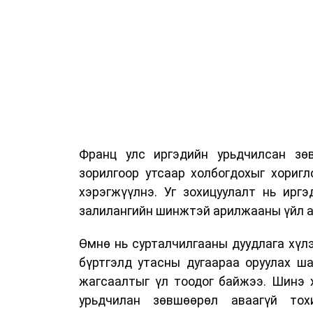
Франц улс иргэдийн урьдчилсан зөв
зорилгоор утсаар холбогдохыг хориг
хэрэгжүүлнэ. Уг зохицуулалт нь ирг
залилангийн шинжтэй арилжааны үйл а
Өмнө нь сурталчилгааны дуудлага хүлэ
бүртгэлд утасны дугаараа оруулах ш
жагсаалтыг үл тоодог байжээ. Шинэ 
урьдчилан зөвшөөрөл аваагүй тох