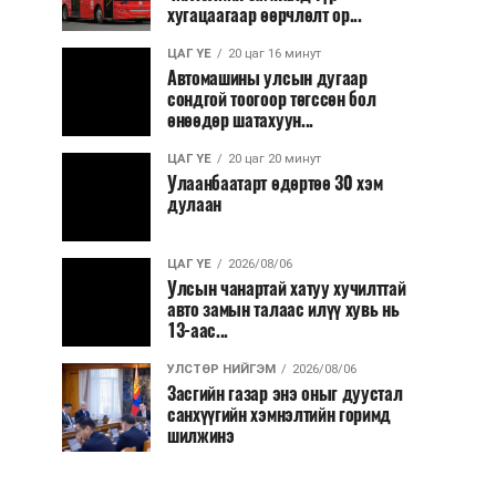
хугацаагаар өөрчлөлт ор...
ЦАГ ҮЕ
20 цаг 16 минут
Автомашины улсын дугаар
сондгой тоогоор төгссөн бол
өнөөдөр шатахуун...
ЦАГ ҮЕ
20 цаг 20 минут
Улаанбаатарт өдөртөө 30 хэм
дулаан
ЦАГ ҮЕ
2026/08/06
Улсын чанартай хатуу хучилттай
авто замын талаас илүү хувь нь
13-аас...
УЛСТӨР НИЙГЭМ
2026/08/06
Засгийн газар энэ оныг дуустал
санхүүгийн хэмнэлтийн горимд
шилжинэ