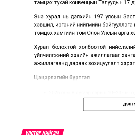
тэмцэх тухай конвенцын Талуудын 17 ду
Энэ хурал нь дэлхийн 197 улсын Засг
хэвшил, иргэний нийгмийн байгууллага 
тэмцэх хамгийн том Олон Улсын арга 
Хурал болохтой холбоотой нийслэлий
үйлчилгээний хэвийн ажиллагааг ханг
ажиллагаанд дараах зохицуулалт хэрэг
Цэцэрлэгийн бүртгэл
2026 оны 8 дугаар сарын 10–23-ны ө
Нэгдүгээр ангийн элсэлт
ДЭЛГ
2026 оны 8 дугаар сарын 17–28-ны ө
Энэ хугацаанд хүүхэд бүртгэх дэмжлэ
УЛСТӨР НИЙГЭМ