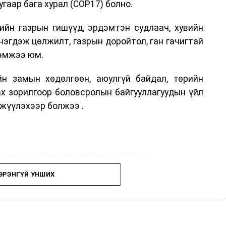
гаар бага хурал (COP17) болно.
ийн газрын гишүүд, эрдэмтэн судлаач, хувийн
нэгдэж цөлжилт, газрын доройтол, ган гачигтай
хэмжээ юм.
н замын хөдөлгөөн, аюулгүй байдал, төрийн
ах зорилгоор боловсролын байгууллагуудын үйл
жүүлэхээр болжээ .
дрүүдэд E-Mongolia системээр бүртгэнэ.
ЭРЭНГҮЙ УНШИХ
дрүүдэд E-Mongolia системээр бүртгэнэ.
гийн баг сургуулиуд дээр ажиллахгүй.