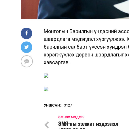
Монголын Барилгын үндэсний ассо
шаардлага мэдэгдэл хүргүүлжээ. 
барилгын салбарт үүссэн хүндрэл
хэрэгжүүлэх дөрвөн шаардлагыг хү
хавсаргав.
УНШСАН:
3127
ӨМНӨХ МЭДЭЭ
ЭМЯ-ны ээлжит мэдээлэл