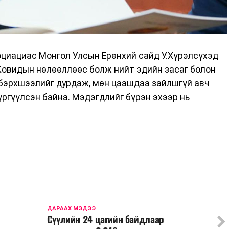
циациас Монгол Улсын Ерөнхий сайд У.Хүрэлсүхэд
Ковидын нөлөөллөөс болж нийт эдийн засаг болон
 бэрхшээлийг дурдаж, мөн цаашдаа зайлшгүй авч
ргүүлсэн байна. Мэдэгдлийг бүрэн эхээр нь
ДАРААХ МЭДЭЭ
Сүүлийн 24 цагийн байдлаар