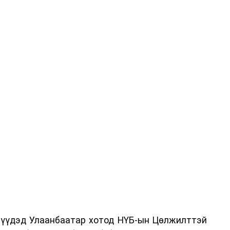
дрүүдэд Улаанбаатар хотод НҮБ-ын Цөлжилттэй