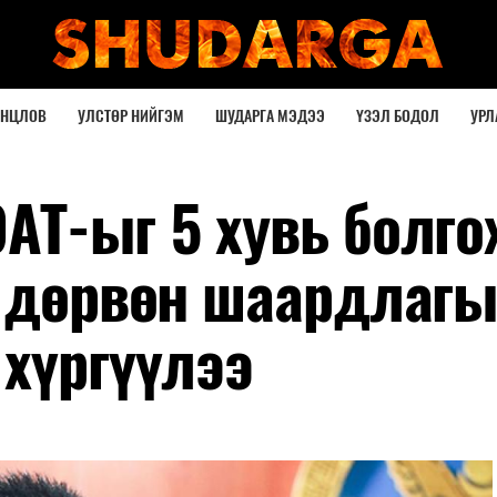
ОНЦЛОВ
УЛСТӨР НИЙГЭМ
ШУДАРГА МЭДЭЭ
ҮЗЭЛ БОДОЛ
УРЛ
АТ-ыг 5 хувь болго
г дөрвөн шаардлагы
 хүргүүлээ