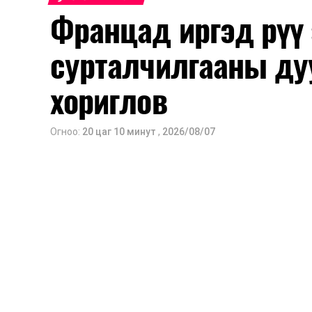
Францад иргэд рүү
Их, дээд сургуулийн хичээл
сурталчилгааны ду
2026 оны 9 дүгээр сарын 1-нээс цахи
2026 оны 9 дүгээр сарын 14-нөөс та
хориглов
Оюутны дотуур байр
Огноо:
20 цаг 10 минут
,
2026/08/07
2026 оны 9 дүгээр сарын 13-наас ою
Сургууль, цэцэрлэгийн үйл ажиллагаа
2026 оны 8 дугаар сарын 17–28-ны 
байранд элсэлт, бүртгэл болон бусад