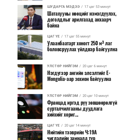
ШУДАРГА МЭДЭЭ
17 цаг 53 минут
Шатахууны нөөцийг нэмэгдүүлэх,
доголдлыг арилгахад анхаарч
байна
ЦАГ ҮЕ
17 цаг 55 минут
Улаанбаатарт хоногт 250 м³ лаг
боловсруулах үйлдвэр байгуулна
УЛСТӨР НИЙГЭМ
20 цаг 6 минут
Нэгдүгээр ангийн элсэлтийг E-
Mongolia-аар зохион байгуулна
УЛСТӨР НИЙГЭМ
20 цаг 10 минут
Францад иргэд рүү зөвшөөрөлгүй
сурталчилгааны дуудлага
хийхийг хориг...
ЦАГ ҮЕ
20 цаг 14 минут
Нийтийн тээврийн Ч:19А
чиглэлийн замналд түр