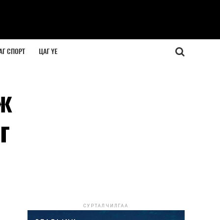
АГ СПОРТ
ЦАГ ҮЕ
ж
г
СУРТАЛЧИЛГАА