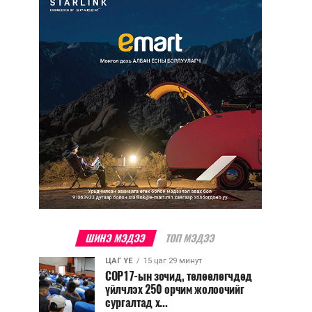
ШИНЭ МЭДЭЭ
ТОП МЭДЭЭ
ЦАГ ҮЕ
15 цаг 29 минут
COP17-ын зочид, төлөөлөгчдөд
үйлчлэх 250 орчим жолоочийг
сургалтад х...