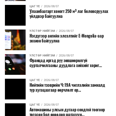
Зайлшгүй шаардлагагүй тоног төхөөрөмж,
ЦАГ ҮЕ
2026/08/07
тавилга, автомашин худалдан авах;
Улаанбаатарт хоногт 250 м³ лаг боловсруулах
үйлдвэр байгуулна
Батлан хамгаалах, хууль зүйн салбараас бусад
сургалт, дадлага;
УЛСТӨР НИЙГЭМ
2026/08/07
Хуулиар заавал мэдээлэхээс бусад кино,
Нэгдүгээр ангийн элсэлтийг E-Mongolia-аар
контент, хэвлэлийн зардал;
зохион байгуулна
Заавал олгохоос бусад тэтгэмж, урамшуулал.
УЛСТӨР НИЙГЭМ
2026/08/07
Санхүүгийн хэмнэлтийн горимыг 2026 оны
Францад иргэд рүү зөвшөөрөлгүй
арванхоёрдугаар сарын 31 хүртэл мөрдөнө. Харин
сурталчилгааны дуудлага хийхийг хориг...
эрүүл мэндийн салбар уг хэмнэлтийн горимд
хамрагдахгүй бөгөөд цэцэрлэг, сургуулийн хүүхдийн
ЦАГ ҮЕ
2026/08/07
эрт илрүүлэг, вакцинжуулалт, томуу, томуу төст
Нийтийн тээврийн Ч:19А чиглэлийн замналд
өвчний эсрэг арга хэмжээ зэрэг зайлшгүй
түр хугацаагаар өөрчлөлт ор...
шаардлагатай ажлууд төлөвлөгөөний дагуу
үргэлжилнэ гэж Ерөнхий сайд Н.Учрал онцоллоо.
ЦАГ ҮЕ
2026/08/07
Автомашины улсын дугаар сондгой тоогоор
Мөн бүх шатны төсвийн ерөнхийлөн захирагч нарт
төгссөн бол өнөөдөр шатахуун...