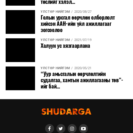
төслийг хэлэл...
УЛСТӨР НИЙГЭМ
2020/08/27
Голын урсгал өөрчлөн олборлолт
хийсэн ААН-ийн үйл ажиллагааг
зогсоолоо
УЛСТӨР НИЙГЭМ
2021/07/19
Халуун ус хязгаарлана
УЛСТӨР НИЙГЭМ
2020/05/21
“Уур амьсгалын өөрчлөлтийн
судалгаа, хамтын ажиллагааны төв”-
ийг бай...