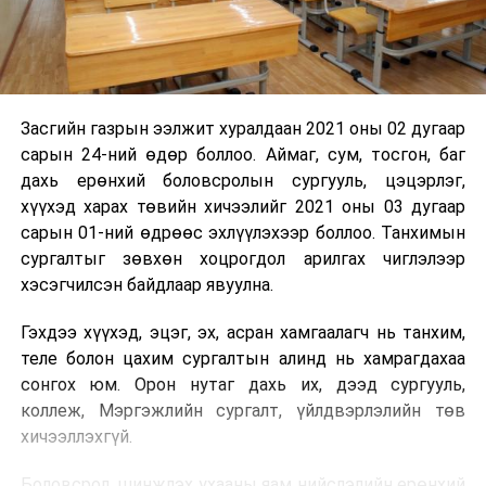
Засгийн газрын ээлжит хуралдаан 2021 оны 02 дугаар
сарын 24-ний өдөр боллоо. Аймаг, сум, тосгон, баг
дахь ерөнхий боловсролын сургууль, цэцэрлэг,
хүүхэд харах төвийн хичээлийг 2021 оны 03 дугаар
сарын 01-ний өдрөөс эхлүүлэхээр боллоо. Танхимын
сургалтыг зөвхөн хоцрогдол арилгах чиглэлээр
хэсэгчилсэн байдлаар явуулна.
Гэхдээ хүүхэд, эцэг, эх, асран хамгаалагч нь танхим,
теле болон цахим сургалтын алинд нь хамрагдахаа
сонгох юм. Орон нутаг дахь их, дээд сургууль,
коллеж, Мэргэжлийн сургалт, үйлдвэрлэлийн төв
хичээллэхгүй.
Боловсрол, шинжлэх ухааны яам нийслэлийн ерөнхий