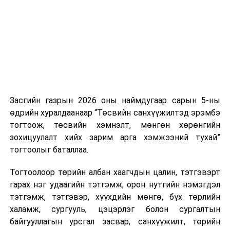
нэгжийг 375 мянга хүртэлх еврогоор торгох
боломжтой. Харин хэрэглэгч өөрөө зөвшөөрсөн,
эсвэл тухайн компанитай өмнө нь гэрээний
харилцаатай бөгөөд шинэ үйлчилгээ санал болгож
буй тохиолдолд хориг үйлчлэхгүй. Иргэд
зөвшөөрөлгүй дуудлагын талаар төрийн цахим
хуудсаар мэдээлэх боломжтой.
Засгийн газрын 2026 оны наймдугаар сарын 5-ны
Шинэ хууль Францын зах зээлд үйлчилдэг гадаадын
өдрийн хуралдаанаар “Төсвийн санхүүжилтэд эрэмбэ
дуудлагын төвүүдэд нөлөөлөхөөр байна. Тухайлбал,
тогтоож, төсвийн хэмнэлт, мөнгөн хөрөнгийн
Мароккогийн дуудлагын төвүүдийн орлогын 80 гаруй
зохицуулалт хийх зарим арга хэмжээний тухай”
хувь Францын зах зээлээс бүрддэг бөгөөд тус улсын
тогтоолыг баталлаа.
40–50 мянган ажлын байр эрсдэлд орж болзошгүйг
Мароккогийн хөдөлмөр эрхлэлтийн сайд мэдэгджээ.
Тогтоолоор төрийн албан хаагчдын цалин, тэтгэвэрт
гарах нэг удаагийн тэтгэмж, орон нутгийн нэмэгдэл
тэтгэмж, тэтгэвэр, хүүхдийн мөнгө, бүх төрлийн
халамж, сургууль, цэцэрлэг болон сургалтын
байгууллагын урсгал засвар, санхүүжилт, төрийн