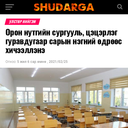
УЛСТӨР НИЙГЭМ
Орон нутгийн сургууль, цэцэрлэг
гуравдугаар сарын нэгний өдрөөс
хичээллэнэ
Огноо:
5 жил 6 сар.өмнө
,
2021/02/25