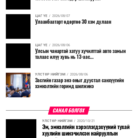
салбар бүрдээ урсгал зардлыг 20 хувиар бууруулах,
нөхөн томилгоо хийхгүй байх, аялал, амралт, зугаалга,
ЦАГ ҮЕ
2026/08/07
хамт олны урлаг, спортын арга хэмжээг зохион
Улаанбаатарт өдөртөө 30 хэм дулаан
байгуулахгүй байх, төрийн албанд шинэ орон тоо бий
болгохгүй байх, эрчим хүчний хэрэглээг хэмнэх, хурал,
сургалтыг цахим хэлбэрт шилжүүлэх, төрийн албан
ЦАГ ҮЕ
2026/08/06
хаагчдыг зарим өдрүүдэд цахимаар ажиллуулах арга
Улсын чанартай хатуу хучилттай авто замын
хэмжээг үргэлжлүүлэхийг үүрэг болголоо.
талаас илүү хувь нь 13-аас...
Төсвийн сахилга бат сайжирч, эдийн засгийн нөхцөл
УЛСТӨР НИЙГЭМ
2026/08/06
байдал хэвийн болсон тохиолдолд эдгээр
Засгийн газар энэ оныг дуустал санхүүгийн
хязгаарлалтыг үе шаттайгаар сулруулах юм.
хэмнэлтийн горимд шилжинэ
САНАЛ БОЛГОХ
УЛСТӨР НИЙГЭМ
2020/10/21
Эм, эмнэлгийн хэрэглэгдэхүүний тухай
хуулийн шинэчилсэн найруулгын