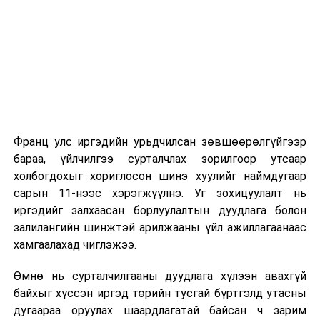
2026 оны 9 дүгээр сарын 1-нээс цахимаар
эхэлнэ.
2026 оны 9 дүгээр сарын 14-нөөс танхимаар
үргэлжилнэ.
Оюутны дотуур байр
Франц улс иргэдийн урьдчилсан зөвшөөрөлгүйгээр
2026 оны 9 дүгээр сарын 13-наас оюутнуудыг
бараа, үйлчилгээ сурталчлах зорилгоор утсаар
дотуур байранд оруулж эхэлнэ.
холбогдохыг хориглосон шинэ хуулийг наймдугаар
Сургууль, цэцэрлэгийн үйл ажиллагааны
сарын 11-нээс хэрэгжүүлнэ. Уг зохицуулалт нь
зохицуулалт
иргэдийг залхаасан борлуулалтын дуудлага болон
залилангийн шинжтэй арилжааны үйл ажиллагаанаас
2026 оны 8 дугаар сарын 17–28-ны өдрүүдэд
хамгаалахад чиглэжээ.
нийслэлийн бүх сургууль, цэцэрлэгт ажлын
Өмнө нь сурталчилгааны дуудлага хүлээн авахгүй
байранд элсэлт, бүртгэл болон бусад аливаа
байхыг хүссэн иргэд төрийн тусгай бүртгэлд утасны
арга хэмжээ зохион байгуулахгүй болно.
дугаараа оруулах шаардлагатай байсан ч зарим