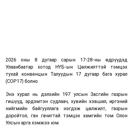
ДАРААХ МЭДЭЭ
Д.Сумъяабазар: Хүүхдүүдийн сэтгэлзүйг эмчилж,
гэгээрүүлж, боловсролтой, мөрөөдөлтэй болоход нь
дэмжиж нийгэмд гаргах хэрэгтэй
ӨМНӨХ МЭДЭЭ
Истанбул-Улаанбаатар чиглэлийн нислэгээр 254 иргэн
эх орондоо ирнэ
2026 оны 8 дугаар сарын 17-28-ны өдрүүдэд
Улаанбаатар хотод НҮБ-ын Цөлжилттэй тэмцэх
тухай конвенцын Талуудын 17 дугаар бага хурал
(COP17) болно.
Энэ хурал нь дэлхийн 197 улсын Засгийн газрын
гишүүд, эрдэмтэн судлаач, хувийн хэвшил, иргэний
нийгмийн байгууллага нэгдэж цөлжилт, газрын
доройтол, ган гачигтай тэмцэх хамгийн том Олон
Улсын арга хэмжээ юм.