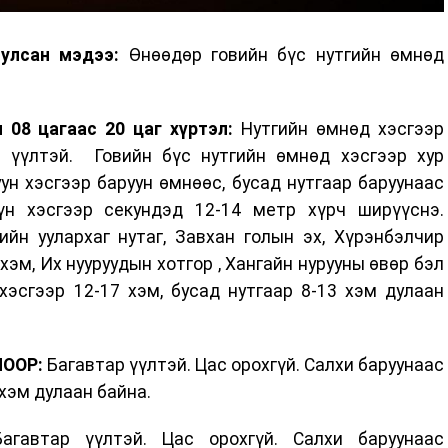
иулсан мэдээ:
Өнөөдөр говийн бүс нутгийн өмнөд
 08 цагаас 20 цаг хүртэл:
Нутгийн өмнөд хэсгээр
р үүлтэй. Говийн бүс нутгийн өмнөд хэсгээр хур
ун хэсгээр баруун өмнөөс, бусад нутгаар баруунаас
үн хэсгээр секундэд 12-14 метр хүрч ширүүснэ.
ийн уулархаг нутаг, Завхан голын эх, Хүрэнбэлчир
хэм, Их нууруудын хотгор , Хангайн нурууны өвөр бэл
хэсгээр 12-17 хэм, бусад нутгаар 8-13 хэм дулаан
ООР:
Багавтар үүлтэй. Цас орохгүй. Салхи баруунаас
 хэм дулаан байна.
гавтар үүлтэй. Цас орохгүй. Салхи баруунаас