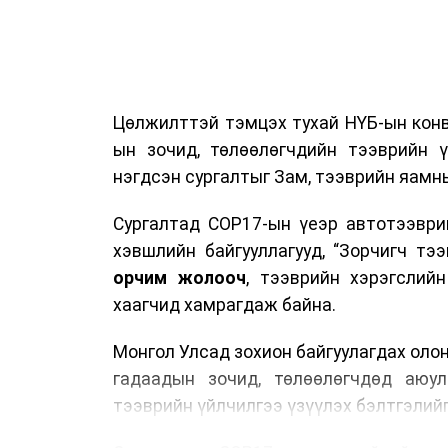
Цөлжилттэй тэмцэх тухай НҮБ-ын конв
ын зочид, төлөөлөгчдийн тээврийн 
нэгдсэн сургалтыг Зам, тээврийн яамны
Сургалтад COP17-ын үеэр автотээври
хэвшлийн байгууллагууд, “Зорчигч тээвэ
орчим жолооч
, тээврийн хэрэгслий
хаагчид хамрагдаж байна.
Монгол Улсад зохион байгуулагдах оло
гадаадын зочид, төлөөлөгчдөд аюул
тээврийн үйлчилгээ үзүүлэх бэлтгэлийг