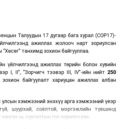
енцын Талуудын 17 дугаар бага хурал (COP17)-
үйлчилгээнд ажиллах жолооч нарт зориулсан
 “Хөсөг” танхимд зохион байгууллаа.
йн үйлчилгээнд ажиллах төрийн болон хувийн
р I, II”, “Зорчигч тээвэр III, IV”-ийн нийт
250
н зохион байгуулалт хариуцан ажиллах албан
н улсын хэмжээний энэхүү арга хэмжээний үеэр
гүй, шуурхай, соёлтой, мэргэжлийн түвшинд
 хангах нь сургалтын гол зорилго юм.