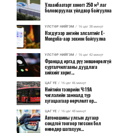
Улаанбаатарт хоногт 250 м³ лаг
боловсруулах үйлдвэр байгуулна
УЛСТӨР НИЙГЭМ
16 цаг 38 минут
Нэгдүгээр ангийн элсэлтийг E-
Mongolia-аар зохион байгуулна
УЛСТӨР НИЙГЭМ
16 цаг 42 минут
Францад иргэд рүү зөвшөөрөлгүй
сурталчилгааны дуудлага
хийхийг хориг...
ЦАГ ҮЕ
16 цаг 46 минут
Нийтийн тээврийн Ч:19А
чиглэлийн замналд түр
хугацаагаар өөрчлөлт ор...
ЦАГ ҮЕ
16 цаг 48 минут
Автомашины улсын дугаар
сондгой тоогоор төгссөн бол
өнөөдөр шатахуун...