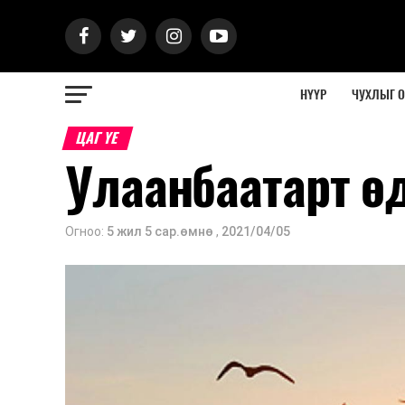
НҮҮР
ЧУХЛЫГ 
ЦАГ ҮЕ
Улаанбаатарт ө
Огноо:
5 жил 5 сар.өмнө
,
2021/04/05