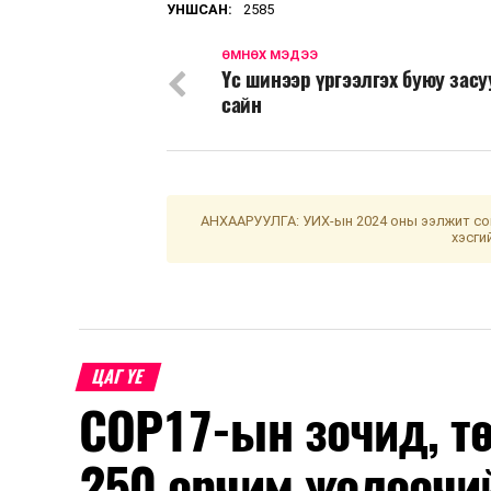
УНШСАН:
2585
ӨМНӨХ МЭДЭЭ
Үс шинээр үргээлгэх буюу зас
сайн
АНХААРУУЛГА: УИХ-ын 2024 оны ээлжит сон
хэсги
ЦАГ ҮЕ
COP17-ын зочид, т
250 орчим жолоочи