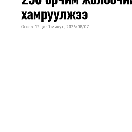
хамруулжээ
Огноо:
12 цаг 1 минут
,
2026/08/07