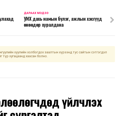
ДАРААХ МЭДЭЭ
уулахад
УИХ дахь намын бүлэг, ажлын хэсгүүд
өнөөдөр хуралдана
гуулийн хуулийн холбогдох заалтын хүрээнд тус сайтын сэтгэгдэл
йг түр хугацаанд хаасан болно.
өлөөлөгчдөд үйлчлэх
йг сургалтад