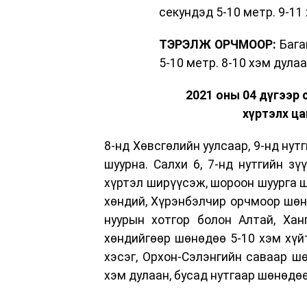
секундэд 5-10 метр. 9-11
ТЭРЭЛЖ ОРЧМООР:
Бага
5-10 метр. 8-10 хэм дулаа
2021 оны 04 дүгээр 
хүртэлх ца
8-нд Хөвсгөлийн уулсаар, 9-нд нутг
шуурна. Салхи 6, 7-нд нутгийн зү
хүртэл ширүүсэж, шороон шуурга ш
хөндий, Хүрэнбэлчир орчмоор шөнө
нуурын хотгор болон Алтай, Ханг
хөндийгөөр шөнөдөө 5-10 хэм хүйт
хэсэг, Орхон-Сэлэнгийн саваар шө
хэм дулаан, бусад нутгаар шөнөдөө