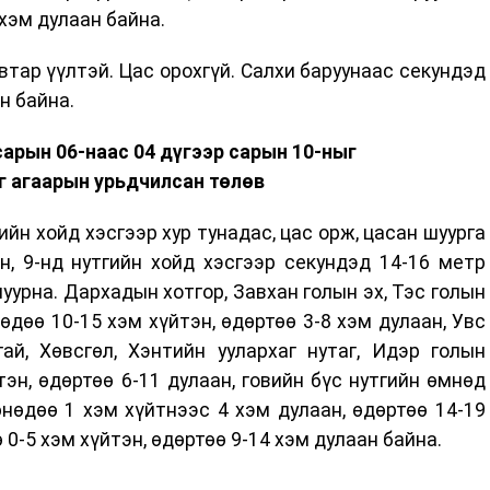
 хэм дулаан байна.
втар үүлтэй. Цас орохгүй. Салхи баруунаас секундэд
н байна.
сарын 06-наас 04 дүгээр сарын 10-ныг
г агаарын урьдчилсан төлөв
ийн хойд хэсгээр хур тунадас, цас орж, цасан шуурга
үн, 9-нд нутгийн хойд хэсгээр секундэд 14-16 метр
уурна. Дархадын хотгор, Завхан голын эх, Тэс голын
дөө 10-15 хэм хүйтэн, өдөртөө 3-8 хэм дулаан, Увс
ай, Хөвсгөл, Хэнтийн уулархаг нутаг, Идэр голын
эн, өдөртөө 6-11 дулаан, говийн бүс нутгийн өмнөд
нөдөө 1 хэм хүйтнээс 4 хэм дулаан, өдөртөө 14-19
 0-5 хэм хүйтэн, өдөртөө 9-14 хэм дулаан байна.