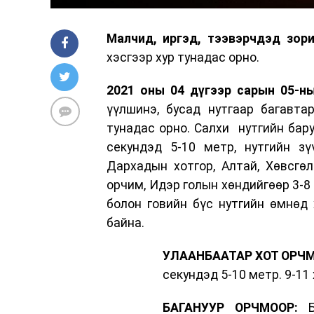
Малч­ид, иргэд, тээвэрчдэд зор
хэсгээр хур тунадас орно.
2021 оны 04 дүгээр сарын 05-ны
үүлшинэ, бусад нутгаар багавта
тунадас орно. Салхи нутгийн бару
секундэд 5-10 метр, нутгийн зү
Дархадын хотгор, Алтай, Хөвсгөл
орчим, Идэр голын хөндийгөөр 3-8 
болон говийн бүс нутгийн өмнөд 
байна.
УЛААНБААТАР ХОТ ОРЧМ
секундэд 5-10 метр. 9-11
БАГАНУУР ОРЧМООР:
Ба