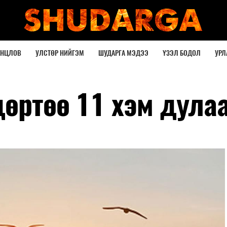
ОНЦЛОВ
УЛСТӨР НИЙГЭМ
ШУДАРГА МЭДЭЭ
ҮЗЭЛ БОДОЛ
УРЛ
дөртөө 11 хэм дула