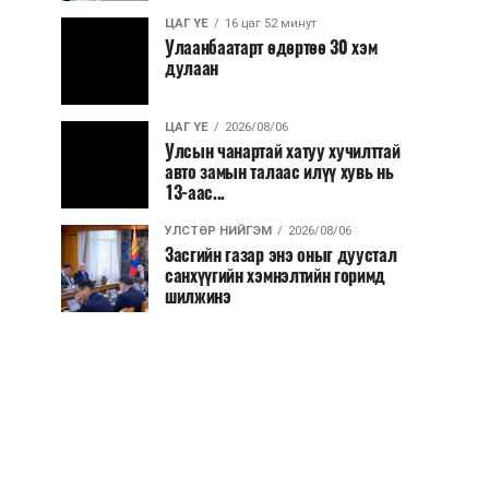
ЦАГ ҮЕ
16 цаг 52 минут
Улаанбаатарт өдөртөө 30 хэм
дулаан
ЦАГ ҮЕ
2026/08/06
Улсын чанартай хатуу хучилттай
авто замын талаас илүү хувь нь
13-аас...
УЛСТӨР НИЙГЭМ
2026/08/06
Засгийн газар энэ оныг дуустал
санхүүгийн хэмнэлтийн горимд
шилжинэ