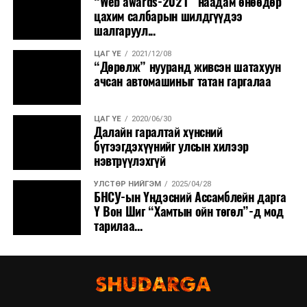
“Web awards-2021” наадам өнөөдөр
цахим салбарын шилдгүүдээ
шалгаруул...
ЦАГ ҮЕ
2021/12/08
“Дөрөлж” нууранд живсэн шатахуун
ачсан автомашиныг татан гаргалаа
ЦАГ ҮЕ
2020/06/30
Далайн гаралтай хүнсний
бүтээгдэхүүнийг улсын хилээр
нэвтрүүлэхгүй
УЛСТӨР НИЙГЭМ
2025/04/28
БНСУ-ын Үндэсний Ассамблейн дарга
Ү Вон Шиг “Хамтын ойн төгөл”-д мод
тарилаа...