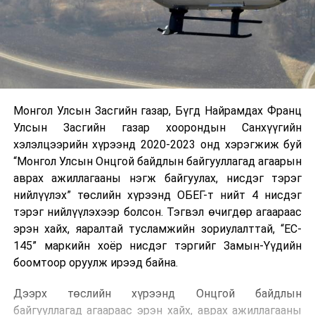
Монгол Улсын Засгийн газар, Бүгд Найрамдах Франц
Улсын Засгийн газар хоорондын Санхүүгийн
хэлэлцээрийн хүрээнд 2020-2023 онд хэрэгжиж буй
“Монгол Улсын Онцгой байдлын байгууллагад агаарын
аврах ажиллагааны нэгж байгуулах, нисдэг тэрэг
нийлүүлэх” төслийн хүрээнд ОБЕГ-т нийт 4 нисдэг
тэрэг нийлүүлэхээр болсон. Тэгвэл өчигдөр агаараас
эрэн хайх, яаралтай тусламжийн зориулалттай, “EC-
145” маркийн хоёр нисдэг тэргийг Замын-Үүдийн
боомтоор оруулж ирээд байна.
Дээрх төслийн хүрээнд Онцгой байдлын
байгууллагад агаараас эрэн хайх, аврах ажиллагааны