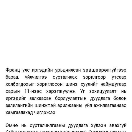
Их, дээд сургуулийн хичээл
2026 оны 9 дүгээр сарын 1-нээс цахимаар
эхэлнэ.
2026 оны 9 дүгээр сарын 14-нөөс танхимаар
үргэлжилнэ.
Оюутны дотуур байр
Франц улс иргэдийн урьдчилсан зөвшөөрөлгүйгээр
2026 оны 9 дүгээр сарын 13-наас оюутнуудыг
бараа, үйлчилгээ сурталчлах зорилгоор утсаар
дотуур байранд оруулж эхэлнэ.
холбогдохыг хориглосон шинэ хуулийг наймдугаар
Сургууль, цэцэрлэгийн үйл ажиллагааны
сарын 11-нээс хэрэгжүүлнэ. Уг зохицуулалт нь
зохицуулалт
иргэдийг залхаасан борлуулалтын дуудлага болон
залилангийн шинжтэй арилжааны үйл ажиллагаанаас
2026 оны 8 дугаар сарын 17–28-ны өдрүүдэд
хамгаалахад чиглэжээ.
нийслэлийн бүх сургууль, цэцэрлэгт ажлын
Өмнө нь сурталчилгааны дуудлага хүлээн авахгүй
байранд элсэлт, бүртгэл болон бусад аливаа