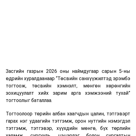
Хуулийг зөрчиж дуудлага хийсэн хувь хүнийг нэг
дуудлага тутамд 75 мянга хүртэлх евро, аж ахуйн
нэгжийг 375 мянга хүртэлх еврогоор торгох
боломжтой. Харин хэрэглэгч өөрөө зөвшөөрсөн,
эсвэл тухайн компанитай өмнө нь гэрээний
харилцаатай бөгөөд шинэ үйлчилгээ санал болгож
буй тохиолдолд хориг үйлчлэхгүй. Иргэд
зөвшөөрөлгүй дуудлагын талаар төрийн цахим
хуудсаар мэдээлэх боломжтой.
Засгийн газрын 2026 оны наймдугаар сарын 5-ны
Шинэ хууль Францын зах зээлд үйлчилдэг гадаадын
өдрийн хуралдаанаар “Төсвийн санхүүжилтэд эрэмбэ
дуудлагын төвүүдэд нөлөөлөхөөр байна. Тухайлбал,
тогтоож, төсвийн хэмнэлт, мөнгөн хөрөнгийн
Мароккогийн дуудлагын төвүүдийн орлогын 80 гаруй
зохицуулалт хийх зарим арга хэмжээний тухай”
хувь Францын зах зээлээс бүрддэг бөгөөд тус улсын
тогтоолыг баталлаа.
40–50 мянган ажлын байр эрсдэлд орж болзошгүйг
Мароккогийн хөдөлмөр эрхлэлтийн сайд мэдэгджээ.
Тогтоолоор төрийн албан хаагчдын цалин, тэтгэвэрт
гарах нэг удаагийн тэтгэмж, орон нутгийн нэмэгдэл
тэтгэмж, тэтгэвэр, хүүхдийн мөнгө, бүх төрлийн
халамж, сургууль, цэцэрлэг болон сургалтын