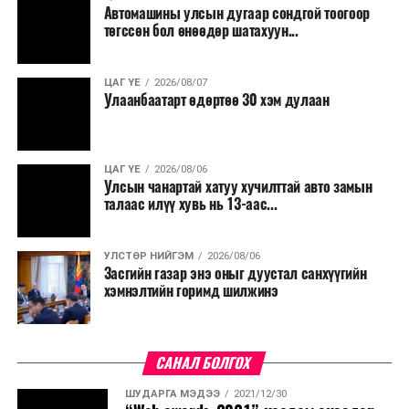
Автомашины улсын дугаар сондгой тоогоор
Мөн бүх шатны төсвийн ерөнхийлөн захирагч нарт
төгссөн бол өнөөдөр шатахуун...
салбар бүрдээ урсгал зардлыг 20 хувиар бууруулах,
нөхөн томилгоо хийхгүй байх, аялал, амралт, зугаалга,
ЦАГ ҮЕ
2026/08/07
хамт олны урлаг, спортын арга хэмжээг зохион
Улаанбаатарт өдөртөө 30 хэм дулаан
байгуулахгүй байх, төрийн албанд шинэ орон тоо бий
болгохгүй байх, эрчим хүчний хэрэглээг хэмнэх, хурал,
сургалтыг цахим хэлбэрт шилжүүлэх, төрийн албан
ЦАГ ҮЕ
2026/08/06
хаагчдыг зарим өдрүүдэд цахимаар ажиллуулах арга
Улсын чанартай хатуу хучилттай авто замын
хэмжээг үргэлжлүүлэхийг үүрэг болголоо.
талаас илүү хувь нь 13-аас...
Төсвийн сахилга бат сайжирч, эдийн засгийн нөхцөл
УЛСТӨР НИЙГЭМ
2026/08/06
байдал хэвийн болсон тохиолдолд эдгээр
Засгийн газар энэ оныг дуустал санхүүгийн
хязгаарлалтыг үе шаттайгаар сулруулах юм.
хэмнэлтийн горимд шилжинэ
САНАЛ БОЛГОХ
ШУДАРГА МЭДЭЭ
2021/12/30