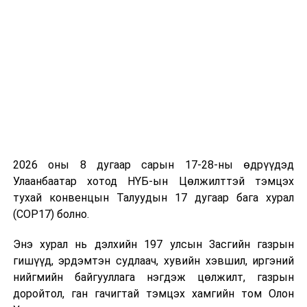
УНШСАН:
2479
ДАРААХ МЭДЭЭ
ШӨХТГ: Монгол Улсын Ерөнхийлөгчийн сонгуульд
хяналт тавьж байна
ӨМНӨХ МЭДЭЭ
Монгол Улсын Ерөнхийлөгчийн сонгуульд нэр
2026 оны 8 дугаар сарын 17-28-ны өдрүүдэд
дэвшигчдэд зориулсан гарын авлага хэвлэгдэв
Улаанбаатар хотод НҮБ-ын Цөлжилттэй тэмцэх
тухай конвенцын Талуудын 17 дугаар бага хурал
(COP17) болно.
Энэ хурал нь дэлхийн 197 улсын Засгийн газрын
гишүүд, эрдэмтэн судлаач, хувийн хэвшил, иргэний
нийгмийн байгууллага нэгдэж цөлжилт, газрын
доройтол, ган гачигтай тэмцэх хамгийн том Олон