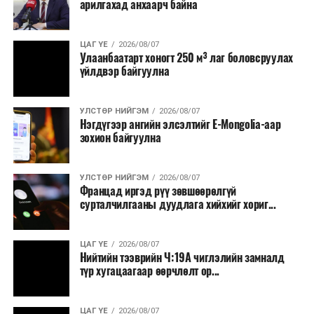
арилгахад анхаарч байна
томилолт, гадаадын зочин хүлээн авах зардал;
Зайлшгүй шаардлагагүй тоног төхөөрөмж,
ЦАГ ҮЕ
2026/08/07
тавилга, автомашин худалдан авах;
Улаанбаатарт хоногт 250 м³ лаг боловсруулах
үйлдвэр байгуулна
Батлан хамгаалах, хууль зүйн салбараас бусад
сургалт, дадлага;
УЛСТӨР НИЙГЭМ
2026/08/07
Хуулиар заавал мэдээлэхээс бусад кино,
Нэгдүгээр ангийн элсэлтийг E-Mongolia-аар
контент, хэвлэлийн зардал;
зохион байгуулна
Заавал олгохоос бусад тэтгэмж, урамшуулал.
УЛСТӨР НИЙГЭМ
2026/08/07
Санхүүгийн хэмнэлтийн горимыг 2026 оны
Францад иргэд рүү зөвшөөрөлгүй
арванхоёрдугаар сарын 31 хүртэл мөрдөнө. Харин
сурталчилгааны дуудлага хийхийг хориг...
эрүүл мэндийн салбар уг хэмнэлтийн горимд
хамрагдахгүй бөгөөд цэцэрлэг, сургуулийн хүүхдийн
ЦАГ ҮЕ
2026/08/07
эрт илрүүлэг, вакцинжуулалт, томуу, томуу төст
Нийтийн тээврийн Ч:19А чиглэлийн замналд
өвчний эсрэг арга хэмжээ зэрэг зайлшгүй
түр хугацаагаар өөрчлөлт ор...
шаардлагатай ажлууд төлөвлөгөөний дагуу
үргэлжилнэ гэж Ерөнхий сайд Н.Учрал онцоллоо.
ЦАГ ҮЕ
2026/08/07