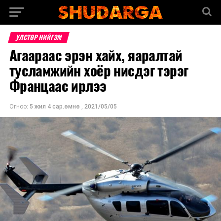
УЛСТӨР НИЙГЭМ
Агаараас эрэн хайх, яаралтай
тусламжийн хоёр нисдэг тэрэг
Францаас ирлээ
Огноо:
5 жил 4 сар.өмнө
,
2021/05/05