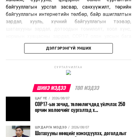
байгууллагын урсгал засвар, санхүүжилт, төрийн
байгууллагын интернетийн төлбөр, байр ашиглалтын
зардал, хууль, хүчний байгууллагын тээвэр,
шатахууны зардал, дотоодын томилолт, хоол хүнс,
нормын хувцасны зардал, COP17 олон улсын бага
хурлын зардал, Засгийн газрын өр, орон нутгийн нөөц
ДЭЛГЭРЭНГҮЙ УНШИХ
хөрөнгийн санхүүжилтийг хэвийн үргэлжлүүлэхээр
шийдвэрлэжээ.
СУРТАЛЧИЛГАА
Харин дараах зардлыг хязгаарлахаар болсон байна.
Үүнд:
ШИНЭ МЭДЭЭ
ТОП МЭДЭЭ
Олон улсын болон Засгийн газрын
ЦАГ ҮЕ
2026/08/07
шийдвэртэйгээс бусад хурал, зөвлөгөөн, ой,
COP17-ын зочид, төлөөлөгчдөд үйлчлэх 250
тэмдэглэлт өдөр, найр наадам, соёлын арга
орчим жолоочийг сургалтад х...
хэмжээ;
Урьдчилан төлөвлөсөн төрийн өндөр албан
ШУДАРГА МЭДЭЭ
2026/08/07
Шатахууны нөөцийг нэмэгдүүлэх, доголдлыг
тушаалтны томилолтоос бусад гадаад