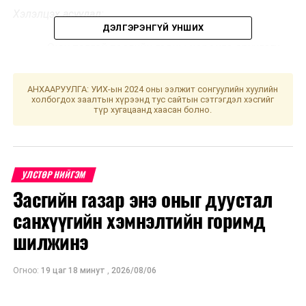
Хэлэлцэх асуудал:
ДЭЛГЭРЭНГҮЙ УНШИХ
Оюу толгой төслийн гадны хөрөнгө оруулагч
талтай хэлэлцээ хийх явцад хөндлөнгийн
хяналт тавих зорилгоор хууль зүйн болон
АНХААРУУЛГА: УИХ-ын 2024 оны ээлжит сонгуулийн хуулийн
санхүүгийн зөвлөх ажиллуулах тухай Засгийн
холбогдох заалтын хүрээнд тус сайтын сэтгэгдэл хэсгийг
түр хугацаанд хаасан болно.
газарт үүрэг, чиглэл өгөх тогтоолын төсөл;
Бусад.
Хоёр. БАЙНГЫН ХОРООНЫ
УЛСТӨР НИЙГЭМ
Засгийн газар энэ оныг дуустал
ХУРАЛДААН
санхүүгийн хэмнэлтийн горимд
1. Эдийн засгийн байнгын хорооны хуралдаан 10.00
шилжинэ
цагаас “Их Эзэн Чингис хаан”
танхимаас цахим
хэлбэрээр хуралдана.
Огноо:
19 цаг 18 минут
,
2026/08/06
Хэлэлцэх асуудал: