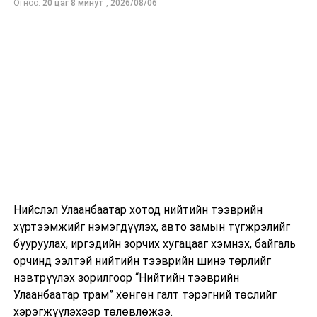
хийх хуваарь
Огноо:
20 цаг 8 минут
,
2026/08/06
ӨМНӨХ МЭДЭЭ
Улаанбаатарт өдөртөө 19 хэм дулаан
Нийслэл Улаанбаатар хотод нийтийн тээврийн
хүртээмжийг нэмэгдүүлэх, авто замын түгжрэлийг
бууруулах, иргэдийн зорчих хугацааг хэмнэх, байгаль
орчинд ээлтэй нийтийн тээврийн шинэ төрлийг
нэвтрүүлэх зорилгоор “Нийтийн тээврийн
Улаанбаатар трам” хөнгөн галт тэрэгний төслийг
хэрэгжүүлэхээр төлөвлөжээ.