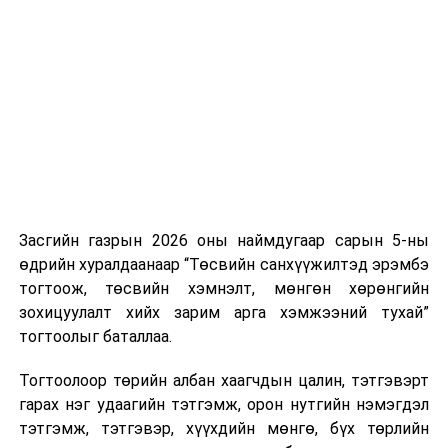
Банк, эрх бүхий хуулийн этгээдийн мөнгөн
хадгаламж, мөнгөн хөрөнгийн шилжүүлэг,
зээлийн үйл ажиллагааны тухай хуулийн
шинэчилсэн найруулгын төсөл болон хамт
өргөн мэдүүлсэн хуулийн төслүүд
/
Улсын Их
Хурлын гишүүн Б.Баттөмөр нарын 6 гишүүн
2020.08.20-ны өдөр өргөн мэдүүлсэн,
эцсийн
хэлэлцүүлэг
/;
Монголбанкны 2020 оны үйл ажиллагааны
Засгийн газрын 2026 оны наймдугаар сарын 5-ны
тайлан
;
өдрийн хуралдаанаар “Төсвийн санхүүжилтэд эрэмбэ
тогтоож, төсвийн хэмнэлт, мөнгөн хөрөнгийн
“Хүн ам, орон сууцны 2020 оны улсын
зохицуулалт хийх зарим арга хэмжээний тухай”
тооллогын дүн”
/
Засгийн газар 2021.04.01-ний
тогтоолыг баталлаа.
өдөр ирүүлсэн
/;
“Монгол Улсын эдийн засаг, нийгмийг 2020 онд
Тогтоолоор төрийн албан хаагчдын цалин, тэтгэвэрт
хөгжүүлэх үндсэн чиглэл”-ийн биелэлт
/
гарах нэг удаагийн тэтгэмж, орон нутгийн нэмэгдэл
Засгийн газар 2021.04.01-ний өдөр ирүүлсэн
/.
тэтгэмж, тэтгэвэр, хүүхдийн мөнгө, бүх төрлийн