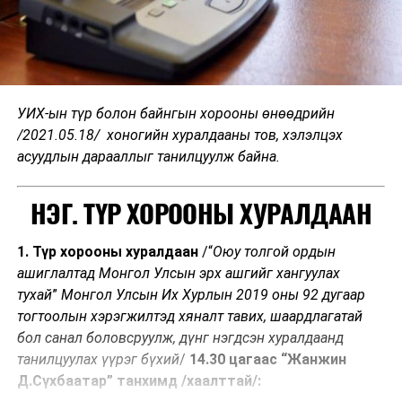
УИХ-ын түр болон байнгын хорооны өнөөдрийн
/2021.05.18/ хоногийн хуралдааны тов, хэлэлцэх
асуудлын дарааллыг танилцуулж байна.
НЭГ. ТҮР ХОРООНЫ ХУРАЛДААН
1. Түр хорооны хуралдаан
/“
Оюу толгой ордын
ашиглалтад Монгол Улсын эрх ашгийг хангуулах
тухай
”
Монгол Улсын Их Хурлын 2019 оны 92 дугаар
тогтоолын хэрэгжилтэд хяналт тавих, шаардлагатай
бол санал боловсруулж, дүнг нэгдсэн хуралдаанд
танилцуулах үүрэг бүхий
/
14.30
цагаас “Жанжин
Д.Сүхбаатар” танхимд /хаалттай/: