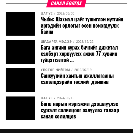
САНАЛ БОЛГОХ
ЦАГ ҮЕ
2022/08/30
Чыби: Шахмал цайг түшиглэн нутгийн
иргэдийн орлогыг өсөн нэмэгдүүлж
байна
ШУДАРГА МЭДЭЭ
2023/12/22
Бага ангийн сурах бичгийг дижитал
хэлбэрт хөрвүүлэх ажил 77 хувийн
гүйцэтгэлтэй ...
УЛСТӨР НИЙГЭМ
2019/07/19
Санхүүгийн хамтын ажиллагааны
хэлэлцээрийн төслийг дэмжив
ЦАГ ҮЕ
2024/08/15
Багш нарын мэргэжил дээшлүүлэх
сургалт солилцоог эхлүүлэх талаар
санал солилцов