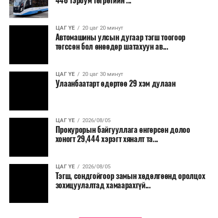
446 тэрбум төгрөгийн ...
“Улаанбаатар трам” төсөл хэрэгжиж, авто замын
ачаалал буурснаар трассын дагуух автомашинуудын
шатахууны хэмнэлт жилд 446 тэрбум төгрөгт хүрэх
ЦАГ ҮЕ
20 цаг 20 минут
Автомашины улсын дугаар тэгш тоогоор
боломжтой гэсэн тооцоог техник, эдийн засгийн
төгссөн бол өнөөдөр шатахуун ав...
үндэслэлд тусгажээ.
Төсөл хэрэгжсэнээр иргэдийн зорчих хугацаа
ЦАГ ҮЕ
20 цаг 30 минут
Улаанбаатарт өдөртөө 29 хэм дулаан
богиносож, түгжрэлээс үүдэлтэй эдийн засгийн
алдагдал буурахын зэрэгцээ аюулгүй, найдвартай,
тав тухтай, хүртээмжтэй нийтийн тээврийн шинэ
тогтолцоо бүрдэх ач холбогдолтой юм.
ЦАГ ҮЕ
2026/08/05
Прокурорын байгууллага өнгөрсөн долоо
хоногт 29,444 хэрэгт хяналт та...
ЦАГ ҮЕ
2026/08/05
Тэгш, сондгойгоор замын хөдөлгөөнд оролцох
зохицуулалтад хамаарахгүй...