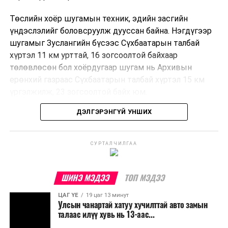
Төслийн хоёр шугамын техник, эдийн засгийн
үндэслэлийг боловсруулж дууссан байна. Нэгдүгээр
шугамыг Зуслангийн бүсээс Сүхбаатарын талбай
хүртэл 11 км урттай, 16 зогсоолтой байхаар
төлөвлөсөн бол хоёрдугаар шугам нь Архивын
ерөнхий газраас Сүхбаатарын талбай хүртэл 15 км
үргэлжилж, 23 зогсоолтой байх юм.
ДЭЛГЭРЭНГҮЙ УНШИХ
Төслийг бүрэн хэрэгжүүлснээр цагт 10-12 мянган
зорчигч тээвэрлэх хүчин чадал бүрдэж, замын
хөдөлгөөний дундаж хурд 23.6 хувиар нэмэгдэх
СУРТАЛЧИЛГАА
тооцоо гарчээ.
Трамвайн системийг хөгжүүлснээр нийтийн тээвэрт
ШИНЭ МЭДЭЭ
ТОП МЭДЭЭ
суурилсан хот төлөвлөлтийг дэмжиж, шугам болон
ЦАГ ҮЕ
19 цаг 13 минут
зогсоолуудыг түшиглэсэн худалдаа, үйлчилгээ, орон
Улсын чанартай хатуу хучилттай авто замын
сууцны шинэ бүсүүд бий болох боломжтой. Үүний
талаас илүү хувь нь 13-аас...
зэрэгцээ ажлын байр нэмэгдэх, жижиг, дунд