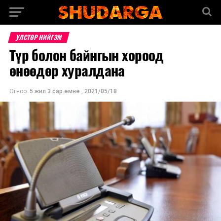
УЛСТӨР НИЙГЭМ
Түр болон байнгын хороод
өнөөдөр хуралдана
Огноо:
5 жил 3 сар.өмнө
,
2021/05/18