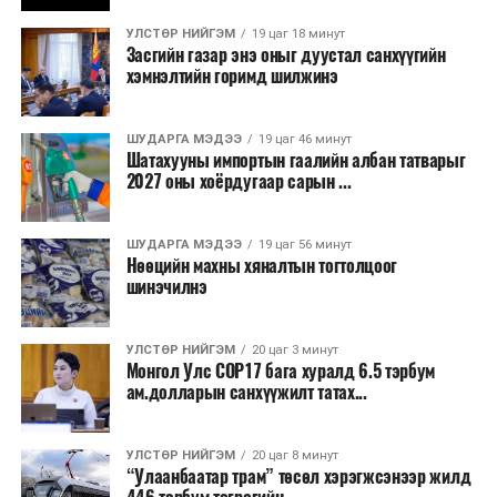
бизнесийн үйл ажиллагаа өргөжих, үл хөдлөх
УЛСТӨР НИЙГЭМ
19 цаг 18 минут
хөрөнгийн үнэ цэнэ өсөх зэрэг эдийн засгийн эерэг
Засгийн газар энэ оныг дуустал санхүүгийн
үр нөлөө үзүүлнэ гэж тооцсон байна.
хэмнэлтийн горимд шилжинэ
Трамвай нь цахилгаан эрчим хүчээр ажилладаг тул
ашиглалтын явцад агаар бохирдуулагч бодис шууд
ШУДАРГА МЭДЭЭ
19 цаг 46 минут
Шатахууны импортын гаалийн албан татварыг
ялгаруулахгүй. Иргэд хувийн автомашинаас их
2027 оны хоёрдугаар сарын ...
багтаамжийн нийтийн тээвэрт шилжсэнээр замын
хөдөлгөөний ачаалал, нүүрстөрөгчийн давхар исэл
ШУДАРГА МЭДЭЭ
19 цаг 56 минут
болон бусад хүлэмжийн хийн ялгарлыг бууруулах ач
Нөөцийн махны хяналтын тогтолцоог
холбогдолтой.
шинэчилнэ
Түгжрэлээс үүдэлтэй эдийн засгийн алдагдлыг
тооцоход нэг автомашин өдөрт дунджаар 2.5 цаг
УЛСТӨР НИЙГЭМ
20 цаг 3 минут
Монгол Улс COP17 бага хуралд 6.5 тэрбум
түгжрэлд саатахдаа 3.45 литр шатахууныг үр ашиггүй
ам.долларын санхүүжилт татах...
зарцуулдаг байна. Ингэснээр нэг жолооч өдөрт
8,238.6 төгрөг, жилд 1.7 сая гаруй төгрөгийн
шатахууны зардлыг зөвхөн түгжрэлд алддаг аж.
УЛСТӨР НИЙГЭМ
20 цаг 8 минут
“Улаанбаатар трам” төсөл хэрэгжсэнээр жилд