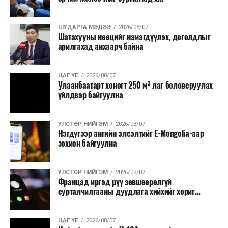
ШУДАРГА МЭДЭЭ
2026/08/07
Шатахууны нөөцийг нэмэгдүүлэх, доголдлыг
арилгахад анхаарч байна
ЦАГ ҮЕ
2026/08/07
Улаанбаатарт хоногт 250 м³ лаг боловсруулах
үйлдвэр байгуулна
УЛСТӨР НИЙГЭМ
2026/08/07
Нэгдүгээр ангийн элсэлтийг E-Mongolia-аар
зохион байгуулна
УЛСТӨР НИЙГЭМ
2026/08/07
Францад иргэд рүү зөвшөөрөлгүй
сурталчилгааны дуудлага хийхийг хориг...
ЦАГ ҮЕ
2026/08/07