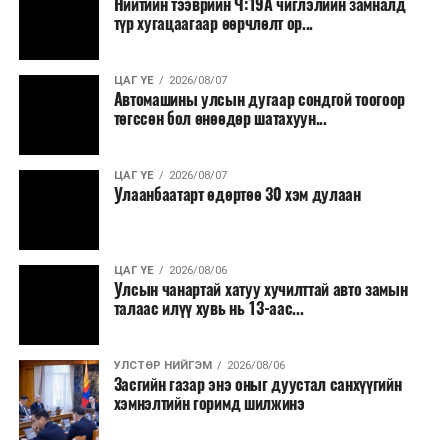
Нийтийн тээврийн Ч:19А чиглэлийн замналд
түр хугацаагаар өөрчлөлт ор...
ЦАГ ҮЕ
2026/08/07
Автомашины улсын дугаар сондгой тоогоор
төгссөн бол өнөөдөр шатахуун...
ЦАГ ҮЕ
2026/08/07
Улаанбаатарт өдөртөө 30 хэм дулаан
ЦАГ ҮЕ
2026/08/06
Улсын чанартай хатуу хучилттай авто замын
талаас илүү хувь нь 13-аас...
УЛСТӨР НИЙГЭМ
2026/08/06
Засгийн газар энэ оныг дуустал санхүүгийн
хэмнэлтийн горимд шилжинэ