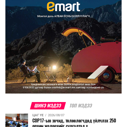
ШИНЭ МЭДЭЭ
ТОП МЭДЭЭ
ЦАГ ҮЕ
2026/08/07
COP17-ын зочид, төлөөлөгчдөд үйлчлэх 250
орчим жолоочийг сургалтад х...