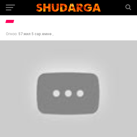
Огноо:
57 жил 5 сар.өмнө
,