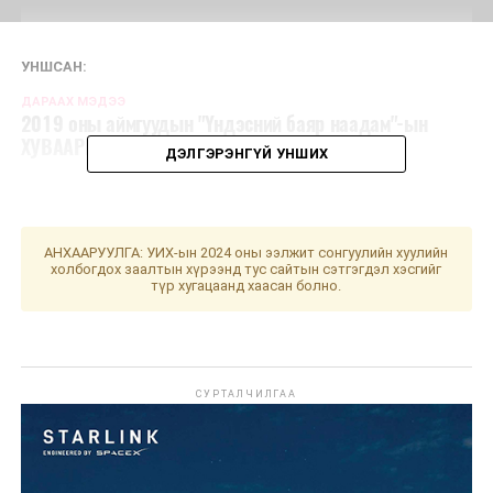
УНШСАН:
ДАРААХ МЭДЭЭ
2019 оны аймгуудын "Үндэсний баяр наадам"-ын
ХУВААРЬ
ДЭЛГЭРЭНГҮЙ УНШИХ
АНХААРУУЛГА: УИХ-ын 2024 оны ээлжит сонгуулийн хуулийн
холбогдох заалтын хүрээнд тус сайтын сэтгэгдэл хэсгийг
түр хугацаанд хаасан болно.
СУРТАЛЧИЛГАА