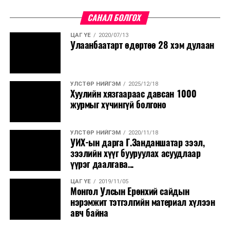
САНАЛ БОЛГОХ
ЦАГ ҮЕ
2020/07/13
Улаанбаатарт өдөртөө 28 хэм дулаан
УЛСТӨР НИЙГЭМ
2025/12/18
Хуулийн хязгаараас давсан 1000
журмыг хүчингүй болгоно
УЛСТӨР НИЙГЭМ
2020/11/18
УИХ-ын дарга Г.Занданшатар зээл,
зээлийн хүүг бууруулах асуудлаар
үүрэг даалгава...
ЦАГ ҮЕ
2019/11/05
Монгол Улсын Ерөнхий сайдын
нэрэмжит тэтгэлгийн материал хүлээн
авч байна