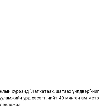
-хариулт, жишээнд суурилсан сургалт, багаар
вэрлэлтийн урсгалын зураглалтай танилцах,
эг онол, практик хосолсон хэлбэрээр зохион
га хурлыг зохион байгуулах Үндэсний хорооны
ар, Автотээврийн үндэсний төв болон Тээврийн
аагчид чиг үүргийнхээ хүрээнд мэдээлэл өгч,
аны Зам тээврийн хяналт, төлөвлөлт, зохион
илтэн, цагдаагийн дэд хурандаа Т.Ганзориг
т, аюулгүй ажиллагаа болон олон улсын арга
х асуудлын талаар мэдээлэл өгсөн байна.
лын хүрээнд “Лаг хатаах, шатаах үйлдвэр”-ийг
 төлөөлөгчдийн тээврийн үйлчилгээг аюулгүй,
ууламжийн урд хэсэгт, нийт 40 мянган ам метр
лах, үйлчилгээний нэгдсэн стандарт, сахилга
өлөвлөжээ.
жлын нэг хэсэг гэж
Зам, тээврийн яамнаас