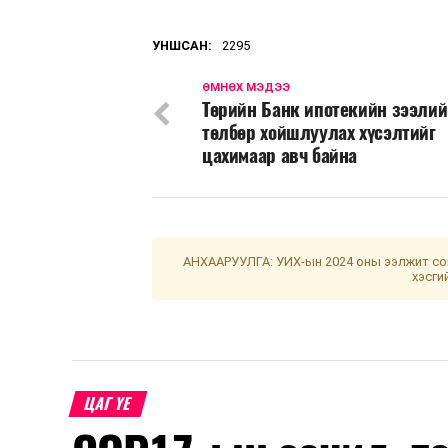
УНШСАН:
2295
ӨМНӨХ МЭДЭЭ
Төрийн Банк ипотекийн зээли
төлбөр хойшлуулах хүсэлтийг
цахимаар авч байна
АНХААРУУЛГА: УИХ-ын 2024 оны ээлжит сон
хэсги
ЦАГ ҮЕ