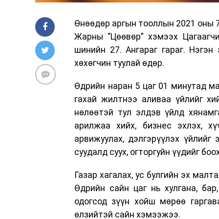
Өнөөдөр аргын тооллын 2021 оны 7 
Жарны “Цөөвөр” хэмээх Цагаагч
шинийн 27. Ангараг гараг. Нэгэн 
хөхөгчин туулай өдөр.
Өдрийн наран 5 цаг 01 минутад ма
гахай жилтнээ аливаа үйлийг хи
нөлөөтэй тул элдэв үйлд хянамг
арилжаа хийх, бизнес эхлэх, хү
арвижуулах, дэлгэрүүлэх үйлийг э
суудалд суух, огторгуйн үүдийг боо
Газар хагалах, ус булгийн эх малта
Өдрийн сайн цаг нь хулгана, бар,
одогсод зүүн хойш мөрөө гаргав
өлзийтэй сайн хэмээжээ.