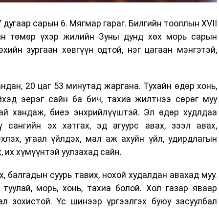
дугаар сарын 6. Мягмар гараг. Билгийн тооллын XVII
ин төмөр үхэр жилийн Зуны дунд хөх морь сарын
эхийн зургаан хөвгүүн одтой, нэг цагаан мэнгэтэй,
ндан, 20 цаг 53 минутад жаргана. Тухайн өдөр хонь,
йхэд эерэг сайн ба бич, тахиа жилтнээ сөрөг муу
ай хандаж, биеэ энхрийлүүштэй. Эл өдөр худлдаа
ү сангийн эх хатгах, эд агуурс авах, зээл авах,
хлэх, угаал үйлдэх, мал аж ахуйн үйл, удирдлагын
х, их хүмүүнтэй уулзахад сайн.
х, балгадын суурь тавих, нохой худалдан авахад муу.
 туулай, морь, хонь, тахиа болой. Хол газар яваар
ал зохистой. Үс шинээр үргээлгэх буюу засуулбал