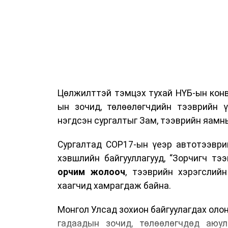
Цөлжилттэй тэмцэх тухай НҮБ-ын конв
ын зочид, төлөөлөгчдийн тээврийн 
нэгдсэн сургалтыг Зам, тээврийн яамны
Сургалтад COP17-ын үеэр автотээври
хэвшлийн байгууллагууд, “Зорчигч тээвэ
орчим жолооч
, тээврийн хэрэгслий
хаагчид хамрагдаж байна.
Монгол Улсад зохион байгуулагдах оло
гадаадын зочид, төлөөлөгчдөд аюул