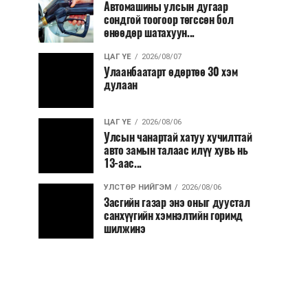
Автомашины улсын дугаар
сондгой тоогоор төгссөн бол
өнөөдөр шатахуун...
ЦАГ ҮЕ
2026/08/07
Улаанбаатарт өдөртөө 30 хэм
дулаан
ЦАГ ҮЕ
2026/08/06
Улсын чанартай хатуу хучилттай
авто замын талаас илүү хувь нь
13-аас...
УЛСТӨР НИЙГЭМ
2026/08/06
Засгийн газар энэ оныг дуустал
санхүүгийн хэмнэлтийн горимд
шилжинэ