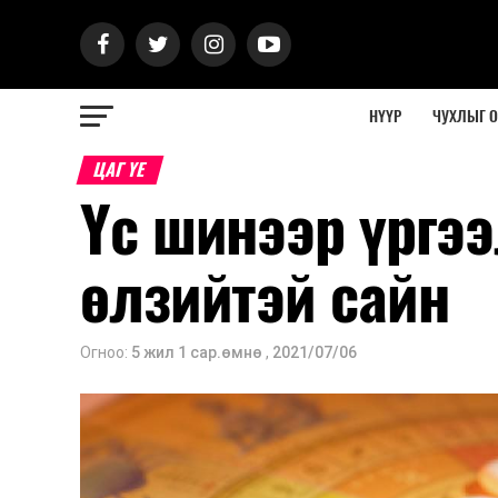
НҮҮР
ЧУХЛЫГ 
ЦАГ ҮЕ
Үс шинээр үргээ
өлзийтэй сайн
Огноо:
5 жил 1 сар.өмнө
,
2021/07/06