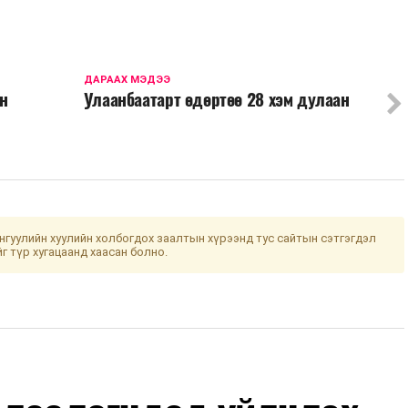
ДАРААХ МЭДЭЭ
йн
Улаанбаатарт өдөртөө 28 хэм дулаан
гуулийн хуулийн холбогдох заалтын хүрээнд тус сайтын сэтгэгдэл
йг түр хугацаанд хаасан болно.