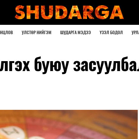
ОНЦЛОВ
УЛСТӨР НИЙГЭМ
ШУДАРГА МЭДЭЭ
ҮЗЭЛ БОДОЛ
УРЛ
лгэх буюу засуулба