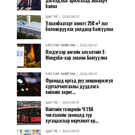
доголдлыг арилгахад анхаарч
байна
ЦАГ ҮЕ
2026/08/07
Улаанбаатарт хоногт 250 м³ лаг
боловсруулах үйлдвэр байгуулна
УЛСТӨР НИЙГЭМ
2026/08/07
Нэгдүгээр ангийн элсэлтийг E-
Mongolia-аар зохион байгуулна
УЛСТӨР НИЙГЭМ
2026/08/07
Францад иргэд рүү зөвшөөрөлгүй
сурталчилгааны дуудлага
хийхийг хориг...
ЦАГ ҮЕ
2026/08/07
Нийтийн тээврийн Ч:19А
чиглэлийн замналд түр
хугацаагаар өөрчлөлт ор...
ЦАГ ҮЕ
2026/08/07