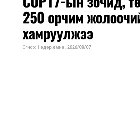
COP17-ын зочид, т
250 орчим жолоочи
хамруулжээ
Огноо:
1 өдөр.өмнө
,
2026/08/07