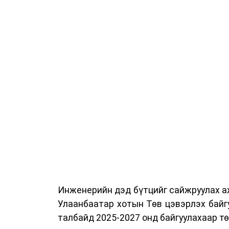
Сургалтыг танилцуулах лекц, асуулт
ажиллах дасгал, маршрут болон тээ
онцгой нөхцөлд ажиллах дадлага зэр
байгуулж байна.
Сургалтын үеэр COP17 олон улсын ба
Ажлын алба, Нийслэлийн тээврийн газ
цагдаагийн албаны холбогдох албан х
мэргэжил, арга зүйн зөвлөмж хүргэлээ.
Тухайлбал, Тээврийн цагдаагийн алб
байгуулалтын хэлтсийн ахлах мэргэж
замын хөдөлгөөний зохион байгуулал
хэмжээний үеэр жолооч нарын анхаара
Инженерийн дэд бүтцийг сайжруулах аж
Уг сургалт нь COP17-ын үеэр зочид,
Улаанбаатар хотын Төв цэвэрлэх байг
шуурхай, зохион байгуулалттай явуу
талбайд 2025-2027 онд байгуулахаар т
хариуцлагыг хэвшүүлэх бэлтгэл а