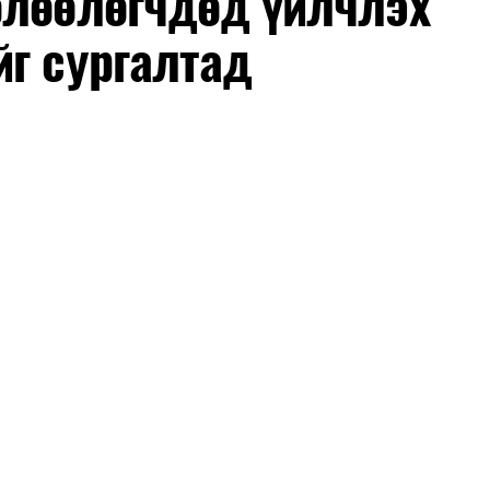
өлөөлөгчдөд үйлчлэх
йг сургалтад