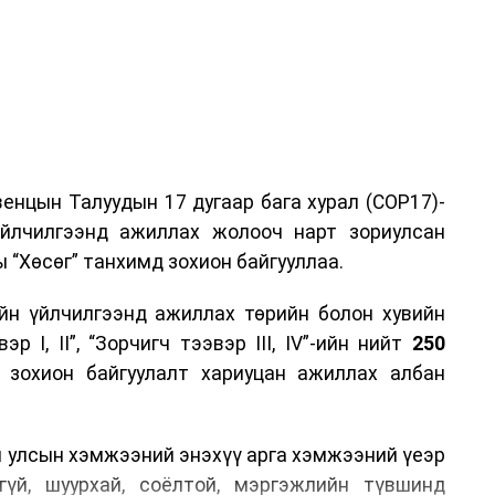
енцын Талуудын 17 дугаар бага хурал (COP17)-
үйлчилгээнд ажиллах жолооч нарт зориулсан
 “Хөсөг” танхимд зохион байгууллаа.
йн үйлчилгээнд ажиллах төрийн болон хувийн
р I, II”, “Зорчигч тээвэр III, IV”-ийн нийт
250
н зохион байгуулалт хариуцан ажиллах албан
н улсын хэмжээний энэхүү арга хэмжээний үеэр
гүй, шуурхай, соёлтой, мэргэжлийн түвшинд