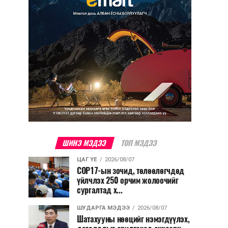
ШИНЭ МЭДЭЭ
ТОП МЭДЭЭ
ЦАГ ҮЕ
2026/08/07
COP17-ын зочид, төлөөлөгчдөд
үйлчлэх 250 орчим жолоочийг
сургалтад х...
ШУДАРГА МЭДЭЭ
2026/08/07
Шатахууны нөөцийг нэмэгдүүлэх,