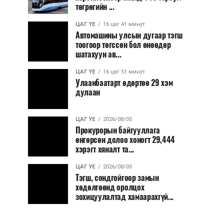
төгрөгийн ...
ЦАГ ҮЕ
16 цаг 41 минут
Автомашины улсын дугаар тэгш
тоогоор төгссөн бол өнөөдөр
шатахуун ав...
ЦАГ ҮЕ
16 цаг 51 минут
Улаанбаатарт өдөртөө 29 хэм
дулаан
ЦАГ ҮЕ
2026/08/05
Прокурорын байгууллага
өнгөрсөн долоо хоногт 29,444
хэрэгт хяналт та...
ЦАГ ҮЕ
2026/08/05
Тэгш, сондгойгоор замын
хөдөлгөөнд оролцох
зохицуулалтад хамаарахгүй...