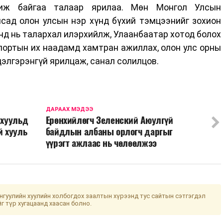
жиж байгаа талаар ярилаа. Мөн Монгол Улсын
лсад олон улсын нэр хүнд бүхий тэмцээнийг зохион
анд нь талархал илэрхийлж, Улаанбаатар хотод болох
портын их наадамд хамтран ажиллах, олон улс орны
элгэрэнгүй ярилцаж, санал солилцов.
ДАРААХ МЭДЭЭ
 хуульд
Ерөнхийлөгч Зеленский Аюулгүй
й хууль
байдлын албаны орлогч даргыг
үүрэгт ажлаас нь чөлөөлжээ
гуулийн хуулийн холбогдох заалтын хүрээнд тус сайтын сэтгэгдэл
йг түр хугацаанд хаасан болно.