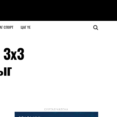
АГ СПОРТ
ЦАГ ҮЕ
 3х3
ыг
СУРТАЛЧИЛГАА