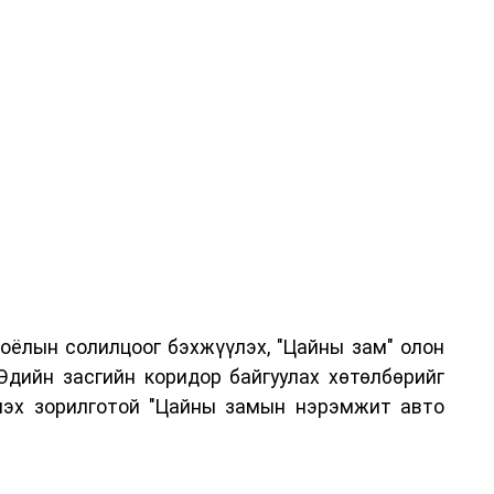
соёлын солилцоог бэхжүүлэх, "Цайны зам" олон
Эдийн засгийн коридор байгуулах хөтөлбөрийг
лэх зорилготой "Цайны замын нэрэмжит авто