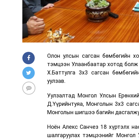
Олон улсын сагсан бөмбөгийн хо
тэмцээн Улаанбаатар хотод болж 
Х.Баттулга 3х3 сагсан бөмбөгий
уулзав.
Уулзалтад Монгол Улсын Ерөнхий
Д.Үүрийнтуяа, Монголын 3х3 саг
Монголын шигшээ багийн дасгалжуу
Ноён Алекс Санчез 18 хүртэлх на
шалгаруулах тэмцээнийг Монгол 