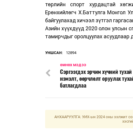
төрлийн спорт хурдацтай хөг
Ерөнхийлөгч Х.Баттулга Монгол У
байгуулахад хичээл зүтгэл гаргас
Азийн хүүхдүүд 2020 олон улсын с
тамирчдыг оролцуулах асуудлаар д
УНШСАН:
12894
ӨМНӨХ МЭДЭЭ
Сэргээгдэх эрчим хүчний тухай
нэмэлт, өөрчлөлт оруулах туха
батлагдлаа
АНХААРУУЛГА: УИХ-ын 2024 оны ээлжит сон
хэсги