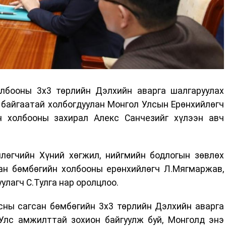
лбооны 3х3 төрлийн Дэлхийн аварга шалгаруулах
байгаатай холбогдуулан Монгол Улсын Ерөнхийлөгч
н холбооны захирал Алекс Санчезийг хүлээн авч
лөгчийн Хүний хөгжил, нийгмийн бодлогын зөвлөх
сан бөмбөгийн холбооны ерөнхийлөгч Л.Мягмаржав,
лагч С.Тулга нар оролцлоо.
сны сагсан бөмбөгийн 3х3 төрлийн Дэлхийн аварга
Улс амжилттай зохион байгуулж буй, Монголд энэ