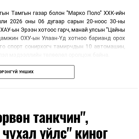
ргын Тамгын газар болон "Марко Поло" ХХК-ийн
лли 2026 оны 06 дугаар сарын 20-ноос 30-ны
ХАУ-ын Эрээн хотоос гарч, манай улсын "Цайны
 дамжин ОХУ-ын Улаан-Үд хотноо барианд орох
вто спорт сонирхогч тамирчдын 10 автомашин,
эвлэл мэдээллийн төлөөлөл оролцож байна.
ЭРЭНГҮЙ УНШИХ
он байгуулах шийдвэрийг гурван орны Аялал
рхан-Уул аймагт хийсэн IX уулзалтын үеэр
г Монголын улсын талаас ийнхүү ажил хэрэг
рвөн танкчин",
 чухал үйлс" киног
oad) нь 17-19 дүгээр зууны үед Ази, Европыг