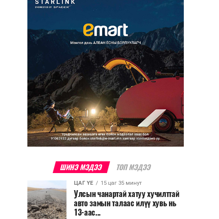
ШИНЭ МЭДЭЭ
ТОП МЭДЭЭ
ЦАГ ҮЕ
15 цаг 35 минут
Улсын чанартай хатуу хучилттай
авто замын талаас илүү хувь нь
13-аас...