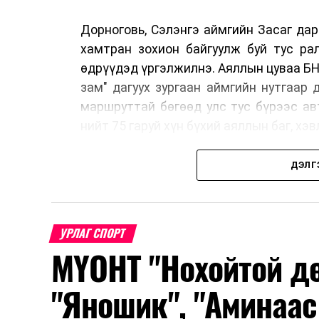
Дорноговь, Сэлэнгэ аймгийн Засаг да
хамтран зохион байгуулж буй тус ра
өдрүүдэд үргэлжилнэ. Аяллын цуваа БН
зам" дагуух зургаан аймгийн нутгаар
маршруттай бөгөөд улс тус бүрээс а
нийт 75 гаруй хүн бүхий аяллын баг, х
ДЭЛГ
Тус автомашинтай брэнд аяллыг зохи
жуулчлалын сайд нарын 2025 онд Да
гаргасан бөгөөд энэхүү санаачилгы
УРЛАГ СПОРТ
болгож байна.
МҮОНТ "Нохойтой дө
"Яношик", "Аминаас
Агуу их Цайны зам" (The Great Tea R