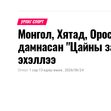
УРЛАГ СПОРТ
Монгол, Хятад, Оро
дамнасан "Цайны з
эхэллээ
Огноо:
1 сар 13 өдөр.өмнө
,
2026/06/24