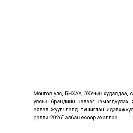
Монгол улс, БНХАУ, ОХУ-ын худалдаа, 
улсын брэндийн нөлөөг нэмэгдүүлэх, 
аялал жуулчлалд түшиглэн идэвхжүү
ралли-2026" албан ёсоор эхэллээ.