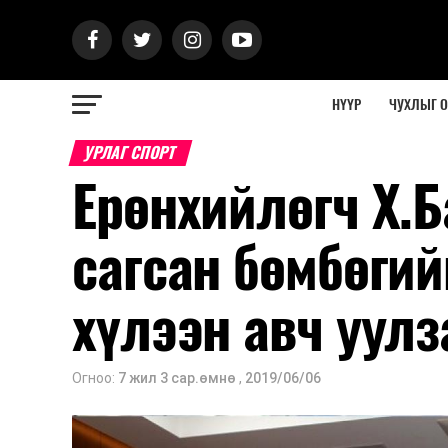
НҮҮР
ЧУХЛЫГ 
УРЛАГ СПОРТ
Ерөнхийлөгч Х.Б
сагсан бөмбөги
хүлээн авч уулз
Огноо:
7 жил 3 сар.өмнө
,
2019/06/06