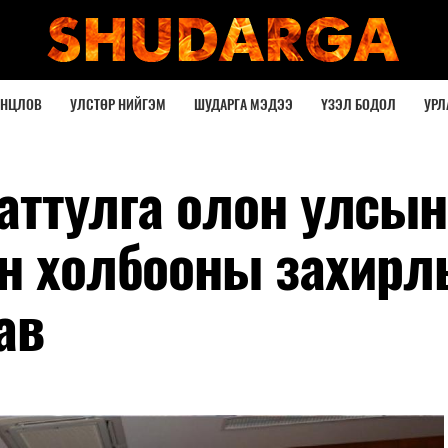
ОНЦЛОВ
УЛСТӨР НИЙГЭМ
ШУДАРГА МЭДЭЭ
ҮЗЭЛ БОДОЛ
УРЛ
аттулга олон улсын
йн холбооны захирл
ав