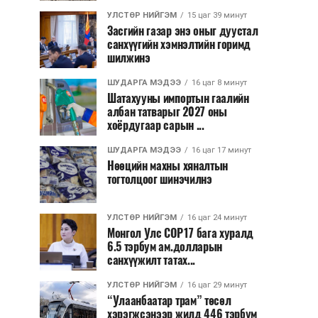
УЛСТӨР НИЙГЭМ
15 цаг 39 минут
Засгийн газар энэ оныг дуустал
санхүүгийн хэмнэлтийн горимд
шилжинэ
ШУДАРГА МЭДЭЭ
16 цаг 8 минут
Шатахууны импортын гаалийн
албан татварыг 2027 оны
хоёрдугаар сарын ...
ШУДАРГА МЭДЭЭ
16 цаг 17 минут
Нөөцийн махны хяналтын
тогтолцоог шинэчилнэ
УЛСТӨР НИЙГЭМ
16 цаг 24 минут
Монгол Улс COP17 бага хуралд
6.5 тэрбум ам.долларын
санхүүжилт татах...
УЛСТӨР НИЙГЭМ
16 цаг 29 минут
“Улаанбаатар трам” төсөл
хэрэгжсэнээр жилд 446 тэрбум