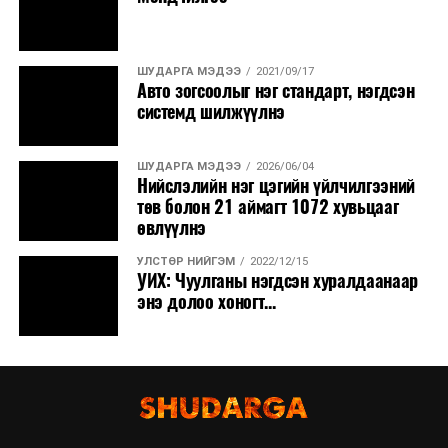
ШУДАРГА МЭДЭЭ
2021/09/17
Авто зогсоолыг нэг стандарт, нэгдсэн
системд шилжүүлнэ
ШУДАРГА МЭДЭЭ
2026/06/04
Нийслэлийн нэг цэгийн үйлчилгээний
төв болон 21 аймагт 1072 хувьцааг
өвлүүлнэ
УЛСТӨР НИЙГЭМ
2022/12/15
УИХ: Чуулганы нэгдсэн хуралдаанаар
энэ долоо хоногт...