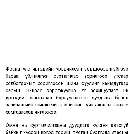
Их, дээд сургуулийн хичээл
2026 оны 9 дүгээр сарын 1-нээс цахимаар
эхэлнэ.
2026 оны 9 дүгээр сарын 14-нөөс танхимаар
үргэлжилнэ.
Оюутны дотуур байр
Франц улс иргэдийн урьдчилсан зөвшөөрөлгүйгээр
2026 оны 9 дүгээр сарын 13-наас оюутнуудыг
бараа, үйлчилгээ сурталчлах зорилгоор утсаар
дотуур байранд оруулж эхэлнэ.
холбогдохыг хориглосон шинэ хуулийг наймдугаар
Сургууль, цэцэрлэгийн үйл ажиллагааны
сарын 11-нээс хэрэгжүүлнэ. Уг зохицуулалт нь
зохицуулалт
иргэдийг залхаасан борлуулалтын дуудлага болон
залилангийн шинжтэй арилжааны үйл ажиллагаанаас
2026 оны 8 дугаар сарын 17–28-ны өдрүүдэд
хамгаалахад чиглэжээ.
нийслэлийн бүх сургууль, цэцэрлэгт ажлын
Өмнө нь сурталчилгааны дуудлага хүлээн авахгүй
байранд элсэлт, бүртгэл болон бусад аливаа
байхыг хүссэн иргэд төрийн тусгай бүртгэлд утасны
арга хэмжээ зохион байгуулахгүй болно.