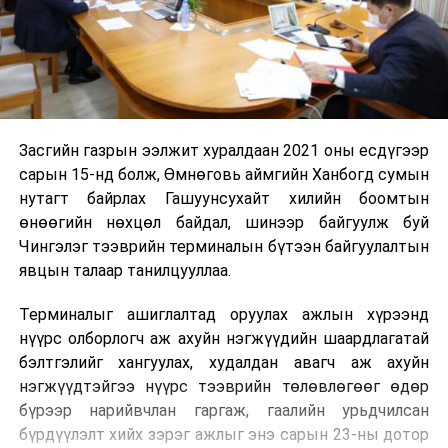
Засгийн газрын ээлжит хуралдаан 2021 оны есдүгээр
сарын 15-нд болж, Өмнөговь аймгийн Ханбогд сумын
нутагт байрлах Гашуунсухайт хилийн боомтын
өнөөгийн нөхцөл байдал, шинээр байгуулж буй
Чингэлэг тээврийн терминалын бүтээн байгуулалтын
явцын талаар танилцууллаа.
Терминалыг ашиглалтад оруулах ажлын хүрээнд
нүүрс олборлогч аж ахуйн нэгжүүдийн шаардлагатай
бэлтгэлийг хангуулах, худалдан авагч аж ахуйн
нэгжүүдтэйгээ нүүрс тээврийн төлөвлөгөөг өдөр
бүрээр нарийвчлан гаргаж, гаалийн урьдчилсан
бүрдүүлэлт хийх зэрэг ажлыг энэ сарын 23-ны дотор