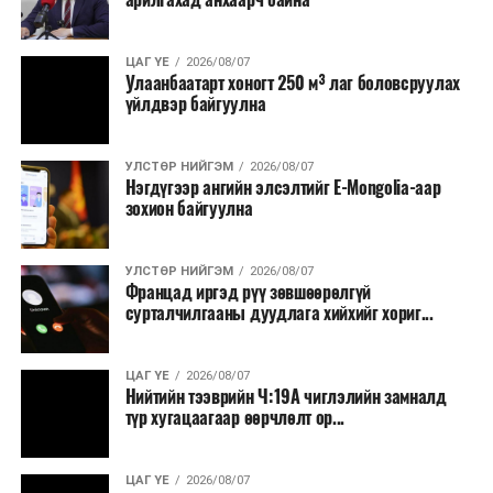
томилолт, гадаадын зочин хүлээн авах зардал;
Зайлшгүй шаардлагагүй тоног төхөөрөмж,
ЦАГ ҮЕ
2026/08/07
тавилга, автомашин худалдан авах;
Улаанбаатарт хоногт 250 м³ лаг боловсруулах
үйлдвэр байгуулна
Батлан хамгаалах, хууль зүйн салбараас бусад
сургалт, дадлага;
УЛСТӨР НИЙГЭМ
2026/08/07
Хуулиар заавал мэдээлэхээс бусад кино,
Нэгдүгээр ангийн элсэлтийг E-Mongolia-аар
контент, хэвлэлийн зардал;
зохион байгуулна
Заавал олгохоос бусад тэтгэмж, урамшуулал.
УЛСТӨР НИЙГЭМ
2026/08/07
Санхүүгийн хэмнэлтийн горимыг 2026 оны
Францад иргэд рүү зөвшөөрөлгүй
арванхоёрдугаар сарын 31 хүртэл мөрдөнө. Харин
сурталчилгааны дуудлага хийхийг хориг...
эрүүл мэндийн салбар уг хэмнэлтийн горимд
хамрагдахгүй бөгөөд цэцэрлэг, сургуулийн хүүхдийн
ЦАГ ҮЕ
2026/08/07
эрт илрүүлэг, вакцинжуулалт, томуу, томуу төст
Нийтийн тээврийн Ч:19А чиглэлийн замналд
өвчний эсрэг арга хэмжээ зэрэг зайлшгүй
түр хугацаагаар өөрчлөлт ор...
шаардлагатай ажлууд төлөвлөгөөний дагуу
үргэлжилнэ гэж Ерөнхий сайд Н.Учрал онцоллоо.
ЦАГ ҮЕ
2026/08/07