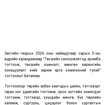
дуудлага тутамд 75 мянга хүртэлх евро, аж ахуйн
нэгжийг 375 мянга хүртэлх еврогоор торгох
боломжтой. Харин хэрэглэгч өөрөө зөвшөөрсөн,
эсвэл тухайн компанитай өмнө нь гэрээний
харилцаатай бөгөөд шинэ үйлчилгээ санал болгож
буй тохиолдолд хориг үйлчлэхгүй. Иргэд
зөвшөөрөлгүй дуудлагын талаар төрийн цахим
хуудсаар мэдээлэх боломжтой.
Засгийн газрын 2026 оны наймдугаар сарын 5-ны
Шинэ хууль Францын зах зээлд үйлчилдэг гадаадын
өдрийн хуралдаанаар “Төсвийн санхүүжилтэд эрэмбэ
дуудлагын төвүүдэд нөлөөлөхөөр байна. Тухайлбал,
тогтоож, төсвийн хэмнэлт, мөнгөн хөрөнгийн
Мароккогийн дуудлагын төвүүдийн орлогын 80 гаруй
зохицуулалт хийх зарим арга хэмжээний тухай”
хувь Францын зах зээлээс бүрддэг бөгөөд тус улсын
тогтоолыг баталлаа.
40–50 мянган ажлын байр эрсдэлд орж болзошгүйг
Мароккогийн хөдөлмөр эрхлэлтийн сайд мэдэгджээ.
Тогтоолоор төрийн албан хаагчдын цалин, тэтгэвэрт
гарах нэг удаагийн тэтгэмж, орон нутгийн нэмэгдэл
тэтгэмж, тэтгэвэр, хүүхдийн мөнгө, бүх төрлийн
халамж, сургууль, цэцэрлэг болон сургалтын