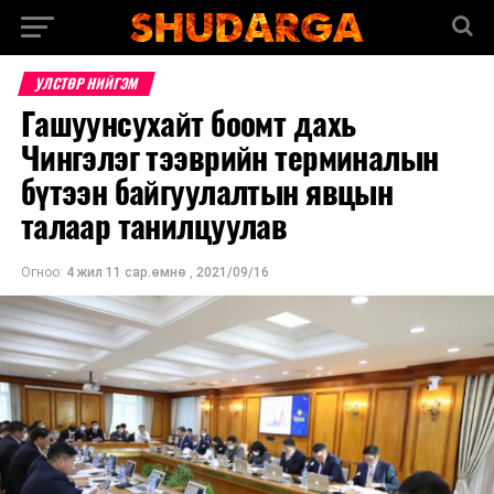
УЛСТӨР НИЙГЭМ
Гашуунсухайт боомт дахь
Чингэлэг тээврийн терминалын
бүтээн байгуулалтын явцын
талаар танилцуулав
Огноо:
4 жил 11 сар.өмнө
,
2021/09/16