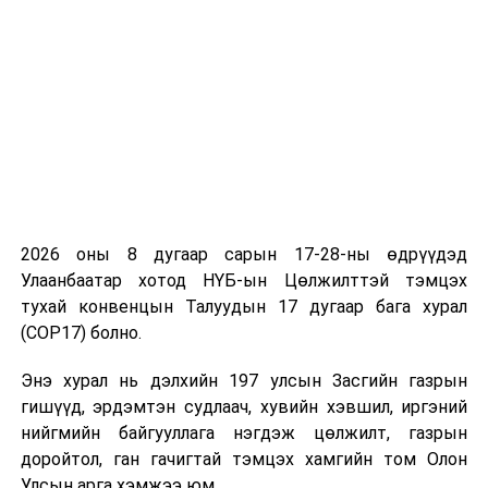
2026 оны 8 дугаар сарын 17-28-ны өдрүүдэд
Улаанбаатар хотод НҮБ-ын Цөлжилттэй тэмцэх
тухай конвенцын Талуудын 17 дугаар бага хурал
(COP17) болно.
Энэ хурал нь дэлхийн 197 улсын Засгийн газрын
гишүүд, эрдэмтэн судлаач, хувийн хэвшил, иргэний
нийгмийн байгууллага нэгдэж цөлжилт, газрын
доройтол, ган гачигтай тэмцэх хамгийн том Олон
Улсын арга хэмжээ юм.