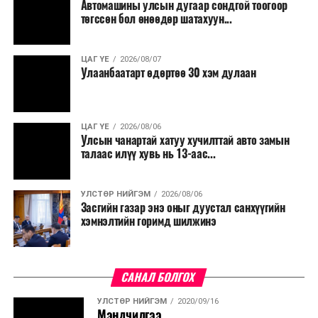
Автомашины улсын дугаар сондгой тоогоор
Мөн бүх шатны төсвийн ерөнхийлөн захирагч нарт
төгссөн бол өнөөдөр шатахуун...
салбар бүрдээ урсгал зардлыг 20 хувиар бууруулах,
нөхөн томилгоо хийхгүй байх, аялал, амралт, зугаалга,
ЦАГ ҮЕ
2026/08/07
хамт олны урлаг, спортын арга хэмжээг зохион
Улаанбаатарт өдөртөө 30 хэм дулаан
байгуулахгүй байх, төрийн албанд шинэ орон тоо бий
болгохгүй байх, эрчим хүчний хэрэглээг хэмнэх, хурал,
сургалтыг цахим хэлбэрт шилжүүлэх, төрийн албан
ЦАГ ҮЕ
2026/08/06
хаагчдыг зарим өдрүүдэд цахимаар ажиллуулах арга
Улсын чанартай хатуу хучилттай авто замын
хэмжээг үргэлжлүүлэхийг үүрэг болголоо.
талаас илүү хувь нь 13-аас...
Төсвийн сахилга бат сайжирч, эдийн засгийн нөхцөл
УЛСТӨР НИЙГЭМ
2026/08/06
байдал хэвийн болсон тохиолдолд эдгээр
Засгийн газар энэ оныг дуустал санхүүгийн
хязгаарлалтыг үе шаттайгаар сулруулах юм.
хэмнэлтийн горимд шилжинэ
САНАЛ БОЛГОХ
УЛСТӨР НИЙГЭМ
2020/09/16
Мэндчилгээ