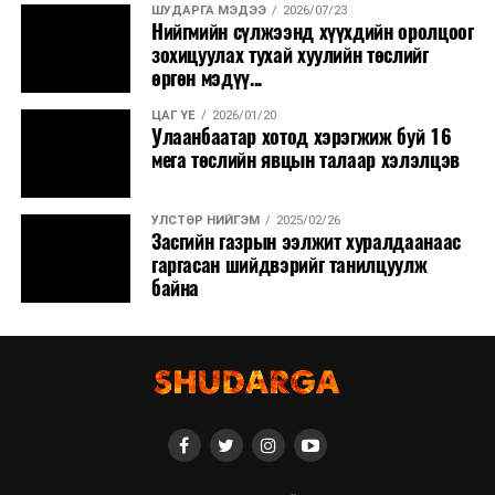
ШУДАРГА МЭДЭЭ
2026/07/23
Нийгмийн сүлжээнд хүүхдийн оролцоог
зохицуулах тухай хуулийн төслийг
өргөн мэдүү...
ЦАГ ҮЕ
2026/01/20
Улаанбаатар хотод хэрэгжиж буй 16
мега төслийн явцын талаар хэлэлцэв
УЛСТӨР НИЙГЭМ
2025/02/26
Засгийн газрын ээлжит хуралдаанаас
гаргасан шийдвэрийг танилцуулж
байна