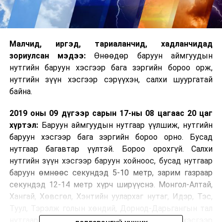
Малчид, иргэд, тариаланчид, хадланчидад
зориулсан мэдээ:
Өнөөдөр баруун аймгуудын
нутгийн баруун хэсгээр бага зэргийн бороо орж,
нутгийн зүүн хэсгээр сэрүүхэн, салхи шуургатай
байна.
2019 оны 09 дүгээр сарын 17-ны 08 цагаас 20 цаг
хүртэл:
Баруун аймгуудын нутгаар үүлшиж, нутгийн
баруун хэсгээр бага зэргийн бороо орно. Бусад
нутгаар багавтар үүлтэй. Бороо орохгүй. Салхи
нутгийн зүүн хэсгээр баруун хойноос, бусад нутгаар
баруун өмнөөс секундэд 5-10 метр, зарим газраар
секундэд 12-14 метр хүрч ширүүснэ. Монгол-Алтай,
Хангай, Хөвсгөл, Хэнтийн уулархаг нутаг, Идэр, Тэс,
Туул, Тэрэлж голын хөндий, Дорнод-Дарьгангын тал
нутгаар 13-18 хэм, говийн бүс нутгийн баруун хэсгээр