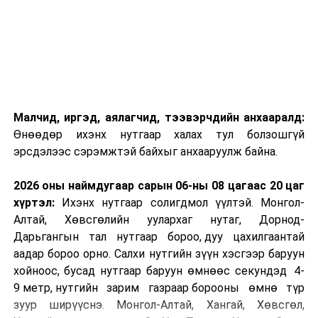
Малчид, иргэд, аялагчид, тээвэрчдийн анхааралд:
Өнөөдөр ихэнх нутгаар халах тул болзошгүй
эрсдэлээс сэрэмжтэй байхыг анхааруулж байна.
2026 оны наймдугаар сарын 06-ны 08 цагаас 20 цаг
хүртэл:
Ихэнх нутгаар солигдмол үүлтэй. Монгол-
Алтай, Хөвсгөлийн уулархаг нутаг, Дорнод-
Дарьгангын тал нутгаар бороо, дуу цахилгаантай
аадар бороо орно. Салхи нутгийн зүүн хэсгээр баруун
хойноос, бусад нутгаар баруун өмнөөс секундэд 4-
9 метр, нутгийн зарим газраар борооны өмнө түр
зуур ширүүснэ. Монгол-Алтай, Хангай, Хөвсгөл,