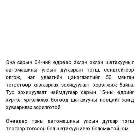
Энэ сарын 04-ний өдрөөс эхлэн эхлэн шатахууныг
автомашины улсын дугаарын тэгш, сондгойгоор
олгож, нэг удаагийн цэнэглэлтийг 50 мянган
төгрөгөөр хязгаарлах зохицуулалт хэрэгжиж байна.
Тус зохицуулалт наймдугаар сарын 15-ны өдрийг
хүртэл үргэлжлэх бөгөөд шатахууны нөөцийг жигд
хуваарилах зорилготой.
Өнөөдөр таны автомашины улсын дугаар тэгш
тоогоор төгссөн бол шатахуун авах боломжтой юм.