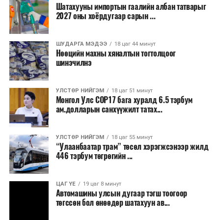
байна.
Шатахууны импортын гаалийн албан татварыг
2027 оны хоёрдугаар сарын ...
2026 оны наймдугаар сарын 07-ноос
2026 оны наймдугаар сарын 11-нийг хүртэлх
ШУДАРГА МЭДЭЭ
18 цаг 44 минут
Нөөцийн махны хяналтын тогтолцоог
цаг агаарын урьдчилсан төлөв
шинэчилнэ
Наймдугаар сарын 7-нд баруун болон төвийн
аймгуудын нутгийн хойд хэсгээр, 8-нд баруун
УЛСТӨР НИЙГЭМ
18 цаг 51 минут
Монгол Улс COP17 бага хуралд 6.5 тэрбум
аймгуудын нутгийн хойд хэсэг, төвийн
ам.долларын санхүүжилт татах...
аймгуудын нутгийн зарим газраар, 9-нд баруун
аймгуудын нутгийн зүүн, говийн аймгуудын
нутгийн хойд, зүүн аймгуудын нутгийн баруун
УЛСТӨР НИЙГЭМ
18 цаг 55 минут
“Улаанбаатар трам” төсөл хэрэгжсэнээр жилд
хэсэг, төвийн аймгуудын ихэнх нутгаар, 10-нд
446 тэрбум төгрөгийн ...
төв, зүүн, говийн аймгуудын ихэнх нутгаар
бороо, дуу цахилгаантай аадар бороо орно. Салхи
ихэнх хугацаанд секундэд 5-10 метр, 9-нд
ЦАГ ҮЕ
19 цаг 8 минут
Автомашины улсын дугаар тэгш тоогоор
Алтайн салбар уулс, Арц-Богдын өвөр
төгссөн бол өнөөдөр шатахуун ав...
хоолойгоор, 10-нд говь, талын нутгаар секундэд
14-16 метр, нутгийн зарим газраар борооны