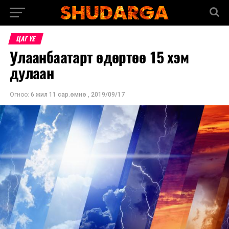
ЦАГ ҮЕ
Улаанбаатарт өдөртөө 15 хэм
дулаан
Огноо:
6 жил 11 сар.өмнө
,
2019/09/17