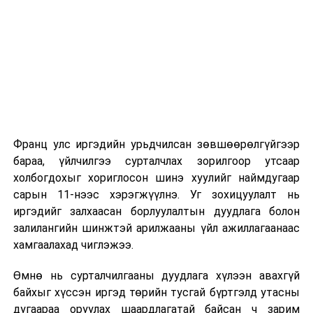
хэсгийн хуралдаан
2026 оны 9 дүгээр сарын 1-нээс цахимаар
эхэлнэ.
14.00
Сургуулийн өмнөх
334
2026 оны 9 дүгээр сарын 14-нөөс танхимаар
болон Ерөнхий
тоот
үргэлжилнэ.
боловсролын тухай
өрөөнд
хуулийн төслийг
Оюутны дотуур байр
хэлэлцүүлэгт бэлтгэх
үүрэг бүхий
Франц улс иргэдийн урьдчилсан зөвшөөрөлгүйгээр
2026 оны 9 дүгээр сарын 13-наас оюутнуудыг
Боловсрол, соёл,
бараа, үйлчилгээ сурталчлах зорилгоор утсаар
дотуур байранд оруулж эхэлнэ.
шинжлэх ухаан,
холбогдохыг хориглосон шинэ хуулийг наймдугаар
спортын байнгын
Сургууль, цэцэрлэгийн үйл ажиллагааны
сарын 11-нээс хэрэгжүүлнэ. Уг зохицуулалт нь
хорооны ажлын дэд
зохицуулалт
иргэдийг залхаасан борлуулалтын дуудлага болон
хэсгийн хуралдаан
залилангийн шинжтэй арилжааны үйл ажиллагаанаас
2026 оны 8 дугаар сарын 17–28-ны өдрүүдэд
хамгаалахад чиглэжээ.
16.00
Гэмт хэрэг, зөрчлөөс
“Их
нийслэлийн бүх сургууль, цэцэрлэгт ажлын
урьдчилан сэргийлэх
засаг”
Өмнө нь сурталчилгааны дуудлага хүлээн авахгүй
байранд элсэлт, бүртгэл болон бусад аливаа
тухай хуульд нэмэлт,
танхимд
байхыг хүссэн иргэд төрийн тусгай бүртгэлд утасны
арга хэмжээ зохион байгуулахгүй болно.
өөрчлөлт оруулах
дугаараа оруулах шаардлагатай байсан ч зарим