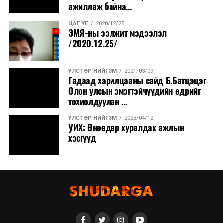
ажиллаж байна...
ЦАГ ҮЕ
2020/12/25
ЭМЯ-ны ээлжит мэдээлэл
/2020.12.25/
УЛСТӨР НИЙГЭМ
2021/03/09
Гадаад харилцааны сайд Б.Батцэцэг
Олон улсын эмэгтэйчүүдийн өдрийг
тохиолдуулан ...
УЛСТӨР НИЙГЭМ
2023/04/12
УИХ: Өнөөдөр хуралдах ажлын
хэсгүүд