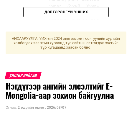
үүрэг бүхий Хууль
ДЭЛГЭРЭНГҮЙ УНШИХ
зүйн байнгын
хорооны ажлын дэд
хэсгийн хуралдаан
АНХААРУУЛГА: УИХ-ын 2024 оны ээлжит сонгуулийн хуулийн
10.00
холбогдох заалтын хүрээнд тус сайтын сэтгэгдэл хэсгийг
Далай ашиглах тухай
“Үндсэн
түр хугацаанд хаасан болно.
хуулийн шинэчилсэн
хууль”
найруулгын төсөл
танхимд
болон хамт өргөн
мэдүүлсэн хуулийн
УЛСТӨР НИЙГЭМ
төслүүдийг
Нэгдүгээр ангийн элсэлтийг E-
хэлэлцүүлэгт бэлтгэх
Mongolia-аар зохион байгуулна
үүрэг бүхий Эдийн
засгийн байнгын
хорооны ажлын
Огноо:
2 өдрийн өмнө
,
2026/08/07
хэсгийн хуралдаан
10.00
Кибер аюулгүй
334