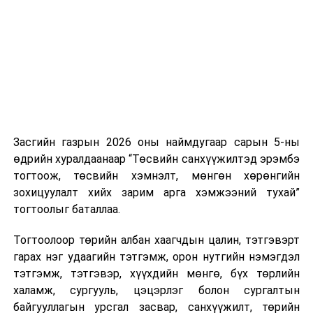
39 дүгээр тогтоолын
нэгжийг 375 мянга хүртэлх еврогоор торгох
1.5 дахь дэд заалт
боломжтой. Харин хэрэглэгч өөрөө зөвшөөрсөн,
“төрийн өмчийн
эсвэл тухайн компанитай өмнө нь гэрээний
ерөнхий боловсролын
харилцаатай бөгөөд шинэ үйлчилгээ санал болгож
сургууль, цэцэрлэг,
буй тохиолдолд хориг үйлчлэхгүй. Иргэд
дотуур байрны нүхэн
зөвшөөрөлгүй дуудлагын талаар төрийн цахим
жорлонг орчин үеийн
хуудсаар мэдээлэх боломжтой.
стандарт, шаардлагад
нийцсэн ариун
Засгийн газрын 2026 оны наймдугаар сарын 5-ны
Шинэ хууль Францын зах зээлд үйлчилдэг гадаадын
цэврийн
өдрийн хуралдаанаар “Төсвийн санхүүжилтэд эрэмбэ
дуудлагын төвүүдэд нөлөөлөхөөр байна. Тухайлбал,
байгууламжаар солих
тогтоож, төсвийн хэмнэлт, мөнгөн хөрөнгийн
Мароккогийн дуудлагын төвүүдийн орлогын 80 гаруй
ажлын санхүүжилтийг
зохицуулалт хийх зарим арга хэмжээний тухай”
хувь Францын зах зээлээс бүрддэг бөгөөд тус улсын
“Эрдэнэт” ТӨҮГ-аар
тогтоолыг баталлаа.
40–50 мянган ажлын байр эрсдэлд орж болзошгүйг
нийгмийн
Мароккогийн хөдөлмөр эрхлэлтийн сайд мэдэгджээ.
Тогтоолоор төрийн албан хаагчдын цалин, тэтгэвэрт
хариуцлагын хүрээнд
гарах нэг удаагийн тэтгэмж, орон нутгийн нэмэгдэл
шийдвэрлүүлэн 2021-
тэтгэмж, тэтгэвэр, хүүхдийн мөнгө, бүх төрлийн
2022 онд багтаан
халамж, сургууль, цэцэрлэг болон сургалтын
хэрэгжүүлэх ажлыг
байгууллагын урсгал засвар, санхүүжилт, төрийн
зохион байгуулах” гэж