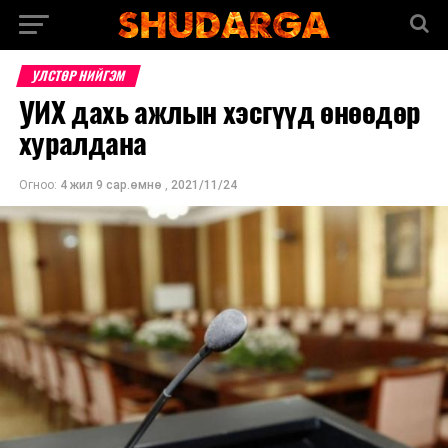
УЛСТӨР НИЙГЭМ
УИХ дахь ажлын хэсгүүд өнөөдөр
хуралдана
Огноо:
4 жил 9 сар.өмнө
,
2021/11/24