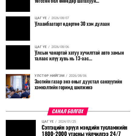
төгссөн бол өнөөдөр шатахуун...
салбар бүрдээ урсгал зардлыг 20 хувиар бууруулах,
нөхөн томилгоо хийхгүй байх, аялал, амралт, зугаалга,
ЦАГ ҮЕ
2026/08/07
хамт олны урлаг, спортын арга хэмжээг зохион
Улаанбаатарт өдөртөө 30 хэм дулаан
байгуулахгүй байх, төрийн албанд шинэ орон тоо бий
болгохгүй байх, эрчим хүчний хэрэглээг хэмнэх, хурал,
сургалтыг цахим хэлбэрт шилжүүлэх, төрийн албан
ЦАГ ҮЕ
2026/08/06
хаагчдыг зарим өдрүүдэд цахимаар ажиллуулах арга
Улсын чанартай хатуу хучилттай авто замын
хэмжээг үргэлжлүүлэхийг үүрэг болголоо.
талаас илүү хувь нь 13-аас...
Төсвийн сахилга бат сайжирч, эдийн засгийн нөхцөл
УЛСТӨР НИЙГЭМ
2026/08/06
байдал хэвийн болсон тохиолдолд эдгээр
Засгийн газар энэ оныг дуустал санхүүгийн
хязгаарлалтыг үе шаттайгаар сулруулах юм.
хэмнэлтийн горимд шилжинэ
САНАЛ БОЛГОХ
ЦАГ ҮЕ
2024/01/25
Сэтгэцийн эрүүл мэндийн тусламжийн
1800-2000 утасны үйлчилгээ 24/7