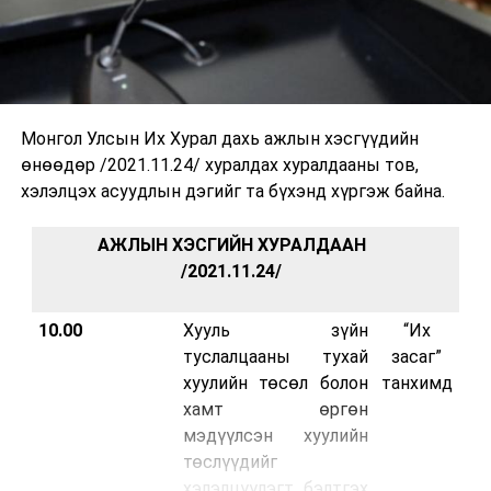
Монгол Улсын Их Хурал дахь ажлын хэсгүүдийн
өнөөдөр /2021.11.24/ хуралдах хуралдааны тов,
хэлэлцэх асуудлын дэгийг та бүхэнд хүргэж байна.
АЖЛЫН ХЭСГИЙН ХУРАЛДААН
/2021.11.24/
10.00
Хууль зүйн
“Их
туслалцааны тухай
засаг”
хуулийн төсөл болон
танхимд
хамт өргөн
мэдүүлсэн хуулийн
төслүүдийг
хэлэлцүүлэгт бэлтгэх