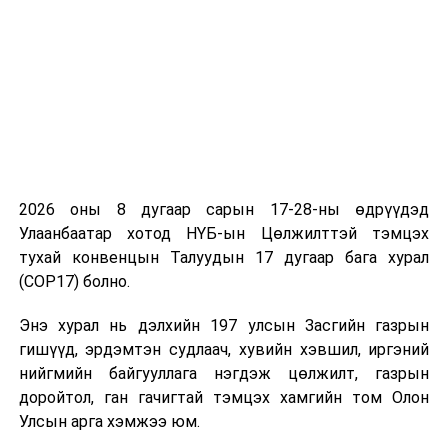
байдлын тухай
тоот
хуулийн төсөл болон
өрөөнд
хамт өргөн
мэдүүлсэн хуулийн
төслүүдийг
хэлэлцүүлэгт бэлтгэх
үүрэг бүхий Инновац,
цахим бодлогын
2026 оны 8 дугаар сарын 17-28-ны өдрүүдэд
болон Аюулгүй
Улаанбаатар хотод НҮБ-ын Цөлжилттэй тэмцэх
байдал, гадаад
тухай конвенцын Талуудын 17 дугаар бага хурал
бодлогын байнгын
(COP17) болно.
хорооны хамтарсан
ажлын дэд хэсгийн
Энэ хурал нь дэлхийн 197 улсын Засгийн газрын
хуралдаан
гишүүд, эрдэмтэн судлаач, хувийн хэвшил, иргэний
нийгмийн байгууллага нэгдэж цөлжилт, газрын
14.00
Согтууруулах ундааны
“Их
доройтол, ган гачигтай тэмцэх хамгийн том Олон
эргэлтэд хяналт
засаг”
Улсын арга хэмжээ юм.
тавих, архидан
танхимд