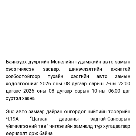
байгууламжаас гардаг лагийг байгаль орчинд аюулгүй
мэдээллээ.
аргаар боловсруулж, эзлэхүүнийг эрс бууруулах
зориулалттай. Лагийг өндөр температурт шатааснаар
эзлэхүүн нь 90 хүртэл хувиар буурч, бактери, вирус
болон бусад өвчин үүсгэгч бичил биетнийг устгах
боломжтой.
Түүнчлэн шаталтын явцад үүсэх дулааныг цахилгаан
болон дулааны эрчим хүч үйлдвэрлэхэд ашиглаж
Баянзүрх дүүргийн Монелийн гудамжийн авто замын
болдог. Зарим технологийн хувьд шаталтын дараа
хэсэгчилсэн засвар, шинэчлэлтийн ажилтай
үлдэх үнснээс фосфор зэрэг ашигт эрдсийг сэргээн
холбоотойгоор тухайн хэсгийн авто замын
авах боломжтой аж.
хөдөлгөөнийг 2026 оны 08 дугаар сарын 7-ны 23:00
цагаас 2026 оны 08 дугаар сарын 10-ны 06:00 цаг
Япон, Герман, Швейцар, Нидерланд, Өмнөд Солонгос
хүртэл хаана.
зэрэг улс лаг хатаах, шатаах технологийг ашиглаж
байна. Тухайлбал, Германд лаг шатаах үйлдвэрээс
Энэ авто замаар дайран өнгөрдөг нийтийн тээврийн
гарсан үнснээс фосфор сэргээн авах технологи
Ч:19А “Цагаан давааны задгай-Сансарын
ашигладаг бол Нидерландад төвлөрсөн лаг
үйлчилгээний төв” чиглэлийн замналд түр хугацаагаар
боловсруулах үйлдвэрүүдээр дулаан, цахилгаан
өөрчлөлт орж байна.