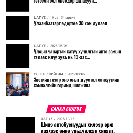
төгссөн бол өнөөдөр шатахуун...
ЦАГ ҮЕ
10 цаг 34 минут
Улаанбаатарт өдөртөө 30 хэм дулаан
ЦАГ ҮЕ
2026/08/06
Улсын чанартай хатуу хучилттай авто замын
талаас илүү хувь нь 13-аас...
УЛСТӨР НИЙГЭМ
2026/08/06
Засгийн газар энэ оныг дуустал санхүүгийн
хэмнэлтийн горимд шилжинэ
САНАЛ БОЛГОХ
ЦАГ ҮЕ
2023/12/18
Шинэ автобуснуудыг хилээр орж
ирэхээс өмнө урьдчилсан хяналт,