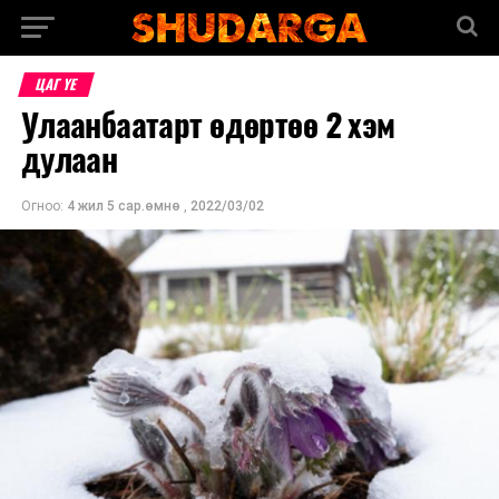
ЦАГ ҮЕ
Улаанбаатарт өдөртөө 2 хэм
дулаан
Огноо:
4 жил 5 сар.өмнө
,
2022/03/02