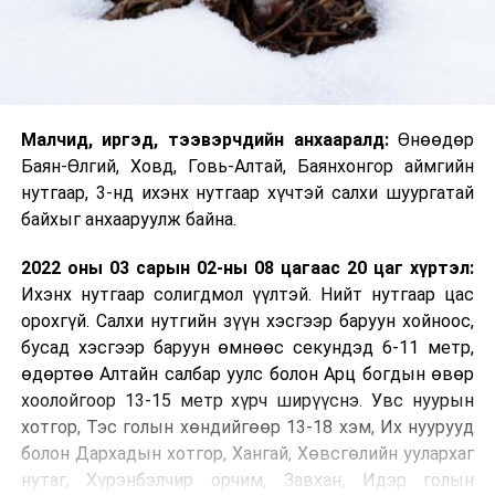
Малч­ид, иргэд, тээвэрчдийн анхааралд:
Өнөөдөр
Баян-Өлгий, Ховд, Говь-Алтай, Баянхонгор аймгийн
нутгаар, 3-нд ихэнх нутгаар хүчтэй салхи шуургатай
байхыг анхааруулж байна.
2022 оны 03 сарын 02-ны 08 цагаас 20 цаг хүртэл:
Ихэнх нутгаар солигдмол үүлтэй. Нийт нутгаар цас
орохгүй. Салхи нутгийн зүүн хэсгээр баруун хойноос,
бусад хэсгээр баруун өмнөөс секундэд 6-11 метр,
өдөртөө Алтайн салбар уулс болон Арц богдын өвөр
хоолойгоор 13-15 метр хүрч ширүүснэ. Увс нуурын
хотгор, Тэс голын хөндийгөөр 13-18 хэм, Их нуурууд
болон Дархадын хотгор, Хангай, Хөвсгөлийн уулархаг
нутаг, Хүрэнбэлчир орчим, Завхан, Идэр голын