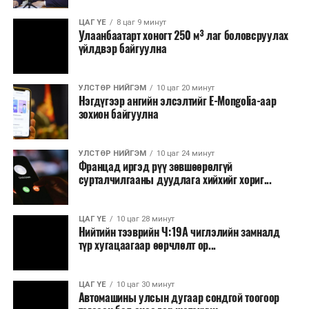
ЦАГ ҮЕ
8 цаг 9 минут
Улаанбаатарт хоногт 250 м³ лаг боловсруулах
үйлдвэр байгуулна
УЛСТӨР НИЙГЭМ
10 цаг 20 минут
Нэгдүгээр ангийн элсэлтийг E-Mongolia-аар
зохион байгуулна
УЛСТӨР НИЙГЭМ
10 цаг 24 минут
Францад иргэд рүү зөвшөөрөлгүй
сурталчилгааны дуудлага хийхийг хориг...
ЦАГ ҮЕ
10 цаг 28 минут
Нийтийн тээврийн Ч:19А чиглэлийн замналд
түр хугацаагаар өөрчлөлт ор...
ЦАГ ҮЕ
10 цаг 30 минут
Автомашины улсын дугаар сондгой тоогоор