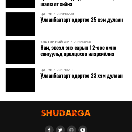
шалгалт хийнэ
ЦАГ ҮЕ
2020/06/30
Улаанбаатарт өдөртөө 25 хэм дулаан
УЛСТӨР НИЙГЭМ
2024/08/08
Нам, эвсэл энэ сарын 12-оос өмнө
сонгуульд оролцохоо илэрхийлнэ
ЦАГ ҮЕ
2021/06/11
Улаанбаатарт өдөртөө 23 хэм дулаан