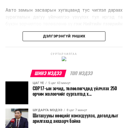
эрчим хүч үйлдвэрлэдэг.
Авто замын засварын хугацаанд тус чиглэл дараах
Ийнхүү лаг хатаах, шатаах технологийг лагийн
зураглалын дагуу үйлчилгээ үзүүлэх тул иргэд та
эзлэхүүнийг бууруулахын зэрэгцээ эрчим хүч
бүхэн зорчилтоо төлөвлөнө үү
гэж Нийтийн тээврийн
үйлдвэрлэх, нөөцийг дахин ашиглах чиглэлээр олон
бодлогын газраас мэдээллээ.
улсад өргөн ашиглаж байна.
ДЭЛГЭРЭНГҮЙ УНШИХ
СУРТАЛЧИЛГАА
ШИНЭ МЭДЭЭ
ТОП МЭДЭЭ
ЦАГ ҮЕ
5 цаг 43 минут
COP17-ын зочид, төлөөлөгчдөд үйлчлэх 250
орчим жолоочийг сургалтад х...
ШУДАРГА МЭДЭЭ
8 цаг 7 минут
Шатахууны нөөцийг нэмэгдүүлэх, доголдлыг
арилгахад анхаарч байна