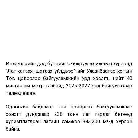
шат, маршрут, хөдөлгөөний зохион байгуулалт,
цагийн менежмент, мэдээлэл дамжуулах журам,
холбогдох байгууллагуудын уялдаа холбоо, аюулгүй
ажиллагааны чиглэлээр жолооч нарыг сургалт, арга
зүйгээр хангаж байна.
Мөн зам тээврийн осол, саатал болон бусад эрсдэл,
онцгой нөхцөл үүссэн үед авах арга хэмжээ, ачаалал
ихтэй нөхцөлд тайван, зөв, шуурхай шийдвэр гаргах,
Инженерийн дэд бүтцийг сайжруулах ажлын хүрээнд
өдөр тутмын ажлын бэлэн байдлыг хангах зэрэг
“Лаг хатаах, шатаах үйлдвэр”-ийг Улаанбаатар хотын
практик ур чадварыг сургалтын хөтөлбөрт тусгажээ.
Төв цэвэрлэх байгууламжийн урд хэсэгт, нийт 40
мянган ам метр талбайд 2025-2027 онд байгуулахаар
Сургалтыг танилцуулах лекц, асуулт-хариулт,
төлөвлөжээ.
жишээнд суурилсан сургалт, багаар ажиллах дасгал,
маршрут болон тээвэрлэлтийн урсгалын зураглалтай
Одоогийн байдлаар Төв цэвэрлэх байгууламжаас
танилцах, онцгой нөхцөлд ажиллах дадлага зэрэг
хоногт дунджаар 238 тонн лаг гардаг бөгөөд
онол, практик хосолсон хэлбэрээр зохион байгуулж
хуримтлагдсан лагийн хэмжээ 843,200 м³-д хүрсэн
байна.
байна.
Сургалтын үеэр COP17 олон улсын бага хурлыг