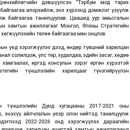
рөнхийлөгчийн дэвшүүлсэн “Тэрбум мод тарих
байгаагаа илэрхийлж, энэ хүрээнд дэмжлэг үзүүлж
ж байгаагаа танилцуулав. Цаашид уур амьсгалын
ын хамтын ажиллагааг Монгол, Японы Стратегийн
 хөгжүүлэхийн төлөө байгаагаа мөн онцлов.
рын үед хэрэгжүүлэх дээд, өндөр түвшний харилцан
нал солилцож, улс төр, худалдаа, эдийн засаг, хөдөө
н хамгаалах, иргэд консулын зэрэг өргөн хүрээтэй
тегийн түншлэлийн харилцааг гүнзгийрүүлэн
н түншлэлийн Дунд хугацааны 2017-2021 оны
ж, энэхүү айлчлалын үеэр олон нийтэд танилцуулж
мдэглээд 2022-2026 онд хэрэгжүүлэх дараагийн
 ярилцаж, харилцан ашигтай хамтын ажиллагаанд