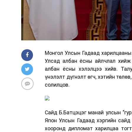
Монгол Улсын Гадаад харилцааны 
Улсад албан ёсны айлчлал хийж 
албан ёсны хэлэлцээ хийв. Тал
үнэлэлт дүгнэлт өгч, хэтийн төлөв
солилцов.
Сайд Б.Батцэцэг манай улсын “гур
Япон Улсын Гадаад хэргийн сайд 
хооронд дипломат харилцаа тог