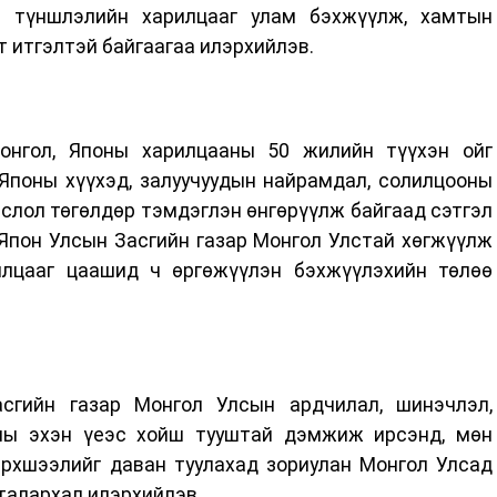
н түншлэлийн харилцааг улам бэхжүүлж, хамтын
т итгэлтэй байгаагаа илэрхийлэв.
онгол, Японы харилцааны 50 жилийн түүхэн ойг
 Японы хүүхэд, залуучуудын найрамдал, солилцооны
слол төгөлдөр тэмдэглэн өнгөрүүлж байгаад сэтгэл
 Япон Улсын Засгийн газар Монгол Улстай хөгжүүлж
илцааг цаашид ч өргөжүүлэн бэхжүүлэхийн төлөө
сгийн газар Монгол Улсын ардчилал, шинэчлэл,
оны эхэн үеэс хойш тууштай дэмжиж ирсэнд, мөн
рхшээлийг даван туулахад зориулан Монгол Улсад
талархал илэрхийлэв.