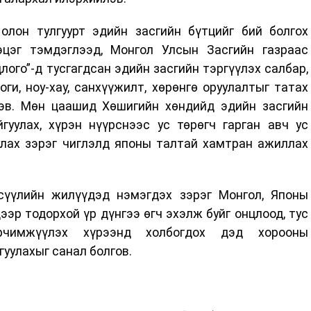
лон тулгуурт эдийн засгийн бүтцийг бий болгох
эцэг тэмдэглээд, Монгол Улсын Засгийн газраас
ого”-д тусгагдсан эдийн засгийн тэргүүлэх салбар,
и, ноу-хау, санхүүжилт, хөрөнгө оруулалтыг татах
эв. Мөн цаашид Хөшигийн хөндийд эдийн засгийн
гуулах, хүрэн нүүрснээс ус төрөгч гарган авч ус
улах зэрэг чиглэлд японы талтай хамтран ажиллах
сүүлийн жилүүдэд нэмэгдэх зэрэг Монгол, Японы
эр тодорхой үр дүнгээ өгч эхэлж буйг онцлоод, тус
эрчимжүүлэх хүрээнд холбогдох дэд хорооны
гуулахыг санал болгов.