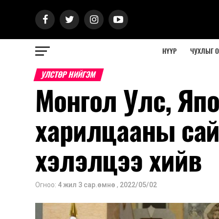
НҮҮР
ЧУХЛЫГ 
УЛСТӨР НИЙГЭМ
Монгол Улс, Яп
харилцааны сай
хэлэлцээ хийв
Огноо:
4 жил 3 сар.өмнө
,
2022/05/02