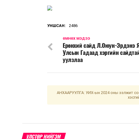
УНШСАН:
2486
ӨМНӨХ МЭДЭЭ
Ерөнхий сайд Л.Оюун-Эрдэнэ 
Улсын Гадаад хэргийн сайдта
уулзлаа
АНХААРУУЛГА: УИХ-ын 2024 оны ээлжит сон
хэсги
УЛСТӨР НИЙГЭМ