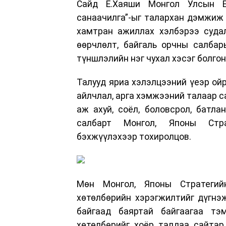
Сайд Ё.Хаяши Монгол Улсын Е
санаачилга”-ыг талархан дэмжиж 
хамтран ажиллах хэлбэрээ судал
өөрчлөлт, байгаль орчны салбар
түншлэлийн нэг чухал хэсэг болгон
Талууд яриа хэлэлцээний үеэр ой
айлчлал, арга хэмжээний талаар са
аж ахуй, соёл, боловсрол, батла
салбарт Монгол, Японы Стра
бэхжүүлэхээр тохиролцов.
Мөн Монгол, Японы Стратегий
хөтөлбөрийн хэрэгжилтийг дүгнэ
байгаад баяртай байгаагаа тэ
хөтөлбөрийг хоёр талдаа сайтар