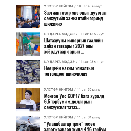
УЛСТӨР НИЙГЭМ
10 цаг 45 минут
Засгийн газар энэ оныг дуустал
санхүүгийн хэмнэлтийн горимд
шилжинэ
ШУДАРГА МЭДЭЭ
11 цаг 13 минут
Шатахууны импортын гаалийн
албан татварыг 2027 оны
хоёрдугаар сарын ...
ШУДАРГА МЭДЭЭ
11 цаг 23 минут
Нөөцийн махны хяналтын
тогтолцоог шинэчилнэ
УЛСТӨР НИЙГЭМ
11 цаг 30 минут
Монгол Улс COP17 бага хуралд
6.5 тэрбум ам.долларын
санхүүжилт татах...
УЛСТӨР НИЙГЭМ
11 цаг 34 минут
“Улаанбаатар трам” төсөл
хэрэгжсэнээр жилд 446 тэрбум