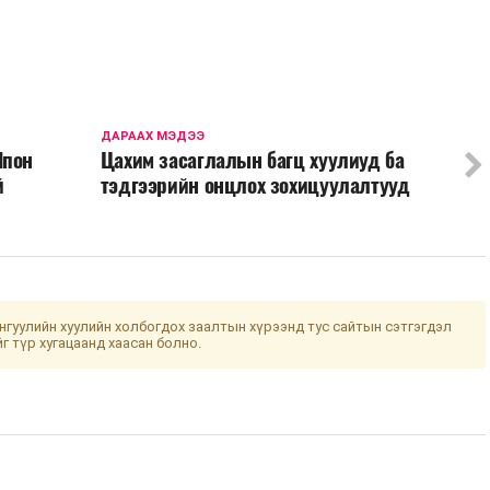
ДАРААХ МЭДЭЭ
Япон
Цахим засаглалын багц хуулиуд ба
й
тэдгээрийн онцлох зохицуулалтууд
гуулийн хуулийн холбогдох заалтын хүрээнд тус сайтын сэтгэгдэл
йг түр хугацаанд хаасан болно.