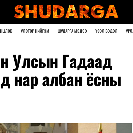
ОНЦЛОВ
УЛСТӨР НИЙГЭМ
ШУДАРГА МЭДЭЭ
ҮЗЭЛ БОДОЛ
УРЛ
он Улсын Гадаад
д нар албан ёсны