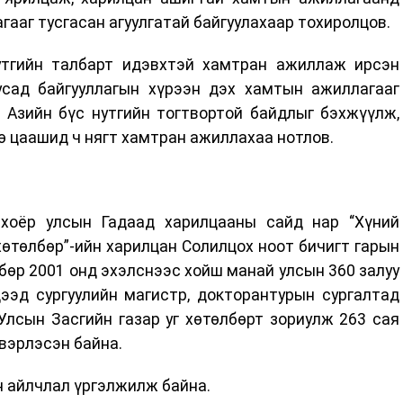
гааг тусгасан агуулгатай байгуулахаар тохиролцов.
утгийн талбарт идэвхтэй хамтран ажиллаж ирсэн
сад байгууллагын хүрээн дэх хамтын ажиллагааг
д Азийн бүс нутгийн тогтвортой байдлыг бэхжүүлж,
ө цаашид ч нягт хамтран ажиллахаа нотлов.
хоёр улсын Гадаад харилцааны сайд нар “Хүний
хөтөлбөр”-ийн харилцан Солилцох ноот бичигт гарын
лбөр 2001 онд эхэлснээс хойш манай улсын 360 залуу
ээд сургуулийн магистр, докторантурын сургалтад
Улсын Засгийн газар уг хөтөлбөрт зориулж 263 сая
вэрлэсэн байна.
н айлчлал үргэлжилж байна.