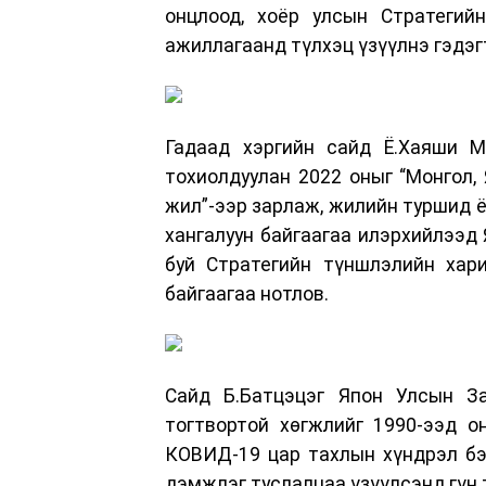
онцлоод, хоёр улсын Стратегий
ажиллагаанд түлхэц үзүүлнэ гэдэг
Гадаад хэргийн сайд Ё.Хаяши М
тохиолдуулан 2022 оныг “Монгол,
жил”-ээр зарлаж, жилийн туршид ё
хангалуун байгаагаа илэрхийлээд
буй Стратегийн түншлэлийн хар
байгаагаа нотлов.
Сайд Б.Батцэцэг Япон Улсын За
тогтвортой хөгжлийг 1990-ээд 
КОВИД-19 цар тахлын хүндрэл бэ
дэмжлэг туслалцаа үзүүлсэнд гүн 