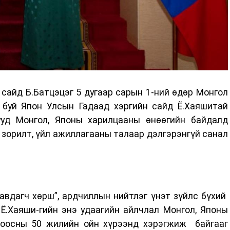
сайд Б.Батцэцэг 5 дугаар сарын 1-ний өдөр Монгол
буй Япон Улсын Гадаад хэргийн сайд Ё.Хаяшитай
ууд Монгол, Японы харилцааны өнөөгийн байдалд
, зорилт, үйл ажиллагааны талаар дэлгэрэнгүй санал
авдагч хөрш”, ардчиллын нийтлэг үнэт зүйлс бүхий
Ё.Хаяши-гийн энэ удаагийн айлчлал Монгол, Японы
тоосны 50 жилийн ойн хүрээнд хэрэгжиж байгааг