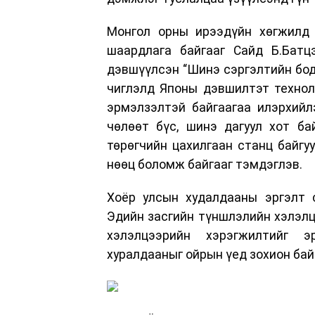
Монгол орны ирээдүйн хөгжилд о
шаардлага байгааг Сайд Б.Батц
дэвшүүлсэн “Шинэ сэргэлтийн бодл
чиглэлд Японы дэвшилтэт технолог
эрмэлзэлтэй байгаагаа илэрхийл
чөлөөт бүс, шинэ дагуул хот бай
төрөгчийн цахилгаан станц байгу
нөөц боломж байгааг тэмдэглэв.
Хоёр улсын худалдааны эргэлт 
Эдийн засгийн түншлэлийн хэлэлцэ
хэлэлцээрийн хэрэгжилтийг 
хуралдааныг ойрын үед зохион бай