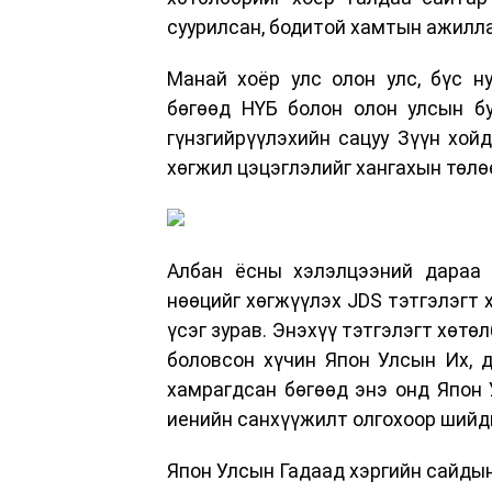
суурилсан, бодитой хамтын ажилла
Манай хоёр улс олон улс, бүс н
бөгөөд НҮБ болон олон улсын бу
гүнзгийрүүлэхийн сацуу Зүүн хой
хөгжил цэцэглэлийг хангахын төлө
Албан ёсны хэлэлцээний дараа 
нөөцийг хөгжүүлэх JDS тэтгэлэгт 
үсэг зурав. Энэхүү тэтгэлэгт хөтө
боловсон хүчин Япон Улсын Их, д
хамрагдсан бөгөөд энэ онд Япон 
иенийн санхүүжилт олгохоор шийд
Япон Улсын Гадаад хэргийн сайды