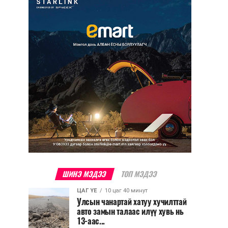
ШИНЭ МЭДЭЭ
ТОП МЭДЭЭ
ЦАГ ҮЕ
10 цаг 40 минут
Улсын чанартай хатуу хучилттай
авто замын талаас илүү хувь нь
13-аас...