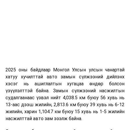
2025 оны байдлаар Монгол Улсын улсын чанартай
хатуу хучилттай авто замын сүлжээний дийлэнх
хэсэг нь ашиглалтын хугацаа өндөр болсон
үзүүлэлттэй байна. Замын сүлжээний насжилтын
судалгаанаас үзвэл нийт 4,038.5 км буюу 56 хувь нь
13-аас дээш жилийн, 2,813.6 км буюу 39 хувь нь 6-12
жилийн, харин 1,104.7 км буюу 15 хувь нь 1-5 жилийн
насжилттай авто зам эзэлж байна.