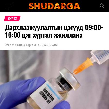
ЦАГ ҮЕ
Дархлаажуулалтын цэгүүд 09:00-
16:00 цаг хүртэл ажиллана
Огноо:
4 жил 3 сар.өмнө
,
2022/05/02