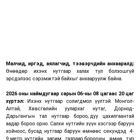
Малчид, иргэд, аялагчид, тээвэрчдийн анхааралд:
Өнөөдөр ихэнх нутгаар халах тул болзошгүй
эрсдэлээс сэрэмжтэй байхыг анхааруулж байна.
2026 оны наймдугаар сарын 06-ны 08 цагаас 20 цаг
хүртэл:
Ихэнх нутгаар солигдмол үүлтэй. Монгол-
Алтай, Хөвсгөлийн уулархаг нутаг, Дорнод-
Дарьгангын тал нутгаар бороо, дуу цахилгаантай
аадар бороо орно. Салхи нутгийн зүүн хэсгээр баруун
хойноос, бусад нутгаар баруун өмнөөс секундэд 4-
9 метр, нутгийн зарим газраар борооны өмнө түр