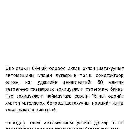
Энэ сарын 04-ний өдрөөс эхлэн эхлэн шатахууныг
автомашины улсын дугаарын тэгш, сондгойгоор
олгож, нэг удаагийн цэнэглэлтийг 50 мянган
төгрөгөөр хязгаарлах зохицуулалт хэрэгжиж байна.
Тус зохицуулалт наймдугаар сарын 15-ны өдрийг
хүртэл үргэлжлэх бөгөөд шатахууны нөөцийг жигд
хуваарилах зорилготой.
Өнөөдөр таны автомашины улсын дугаар тэгш