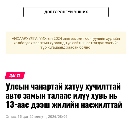
ДЭЛГЭРЭНГҮЙ УНШИХ
АНХААРУУЛГА: УИХ-ын 2024 оны ээлжит сонгуулийн хуулийн
холбогдох заалтын хүрээнд тус сайтын сэтгэгдэл хэсгийг
түр хугацаанд хаасан болно.
УНШСАН:
2309
ЦАГ ҮЕ
ДАРААХ МЭДЭЭ
Энэ долоо хоногт ажиллах шинжилгээний цэгүүд
Улсын чанартай хатуу хучилттай
авто замын талаас илүү хувь нь
ӨМНӨХ МЭДЭЭ
Л.Оюун-Эрдэнэ: Засгийн газар ирэх хоёр жилд аялал
13-аас дээш жилийн насжилттай
жуулчлалын салбарыг онцгойлон дэмжинэ
Огноо:
15 цаг 20 минут
,
2026/08/06