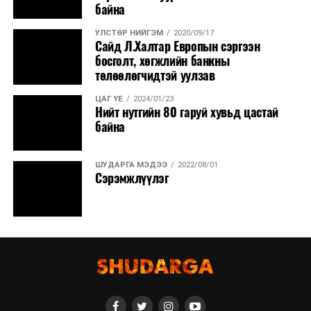
байна
УЛСТӨР НИЙГЭМ
2020/09/17
Сайд Л.Халтар Европын сэргээн
босголт, хөгжлийн банкны
төлөөлөгчидтэй уулзав
ЦАГ ҮЕ
2024/01/23
Нийт нутгийн 80 гаруй хувьд цастай
байна
ШУДАРГА МЭДЭЭ
2022/08/01
Сэрэмжлүүлэг