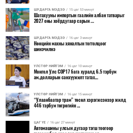
Бороо орохгүй. Салхи баруун хойноос
секундэд 4-9 метр. 25-27 хэм дулаан
ШУДАРГА МЭДЭЭ
15 цаг 53 минут
байна.
Шатахууны импортын гаалийн албан татварыг
2027 оны хоёрдугаар сарын ...
2026 оны наймдугаар сарын 07-ноос
2026 оны наймдугаар сарын 11-нийг хүртэлх
ШУДАРГА МЭДЭЭ
16 цаг 3 минут
Нөөцийн махны хяналтын тогтолцоог
цаг агаарын урьдчилсан төлөв
шинэчилнэ
Наймдугаар сарын 7-нд баруун болон төвийн
аймгуудын нутгийн хойд хэсгээр, 8-нд баруун
УЛСТӨР НИЙГЭМ
16 цаг 10 минут
Монгол Улс COP17 бага хуралд 6.5 тэрбум
аймгуудын нутгийн хойд хэсэг, төвийн
ам.долларын санхүүжилт татах...
аймгуудын нутгийн зарим газраар, 9-нд баруун
аймгуудын нутгийн зүүн, говийн аймгуудын
нутгийн хойд, зүүн аймгуудын нутгийн баруун
УЛСТӨР НИЙГЭМ
16 цаг 15 минут
“Улаанбаатар трам” төсөл хэрэгжсэнээр жилд
хэсэг, төвийн аймгуудын ихэнх нутгаар, 10-нд
446 тэрбум төгрөгийн ...
төв, зүүн, говийн аймгуудын ихэнх нутгаар
бороо, дуу цахилгаантай аадар бороо орно. Салхи
ихэнх хугацаанд секундэд 5-10 метр, 9-нд
ЦАГ ҮЕ
16 цаг 27 минут
Автомашины улсын дугаар тэгш тоогоор
Алтайн салбар уулс, Арц-Богдын өвөр