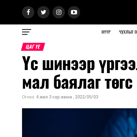
НҮҮР
ЧУХЛЫГ 
ЦАГ ҮЕ
Үс шинээр үргээ
мал баялаг төгс
Огноо:
4 жил 3 сар.өмнө
,
2022/05/03