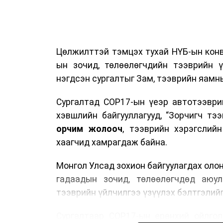
Цөлжилттэй тэмцэх тухай НҮБ-ын конв
ын зочид, төлөөлөгчдийн тээврийн 
нэгдсэн сургалтыг Зам, тээврийн яамны
Сургалтад COP17-ын үеэр автотээври
хэвшлийн байгууллагууд, “Зорчигч тээвэ
орчим жолооч
, тээврийн хэрэгслий
хаагчид хамрагдаж байна.
Монгол Улсад зохион байгуулагдах оло
гадаадын зочид, төлөөлөгчдөд аюул
тээврийн үйлчилгээ үзүүлэх бэлтгэлийг
Сургалтаар COP17-ын ерөнхий ойлголт