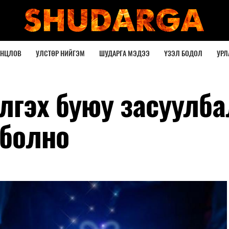
ОНЦЛОВ
УЛСТӨР НИЙГЭМ
ШУДАРГА МЭДЭЭ
ҮЗЭЛ БОДОЛ
УРЛ
лгэх буюу засуулба
 болно