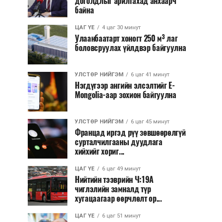
доголдлыг арилгахад анхаарч
байна
ЦАГ ҮЕ
4 цаг 30 минут
Улаанбаатарт хоногт 250 м³ лаг
боловсруулах үйлдвэр байгуулна
УЛСТӨР НИЙГЭМ
6 цаг 41 минут
Нэгдүгээр ангийн элсэлтийг E-
Mongolia-аар зохион байгуулна
УЛСТӨР НИЙГЭМ
6 цаг 45 минут
Францад иргэд рүү зөвшөөрөлгүй
сурталчилгааны дуудлага
хийхийг хориг...
ЦАГ ҮЕ
6 цаг 49 минут
Нийтийн тээврийн Ч:19А
чиглэлийн замналд түр
хугацаагаар өөрчлөлт ор...
ЦАГ ҮЕ
6 цаг 51 минут