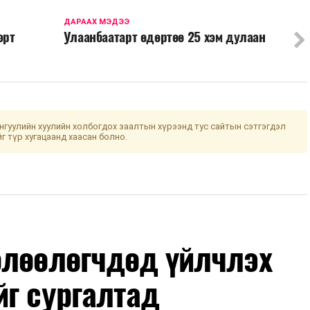
ДАРААХ МЭДЭЭ
эрт
Улаанбаатарт өдөртөө 25 хэм дулаан
гуулийн хуулийн холбогдох заалтын хүрээнд тус сайтын сэтгэгдэл
йг түр хугацаанд хаасан болно.
өлөөлөгчдөд үйлчлэх
йг сургалтад