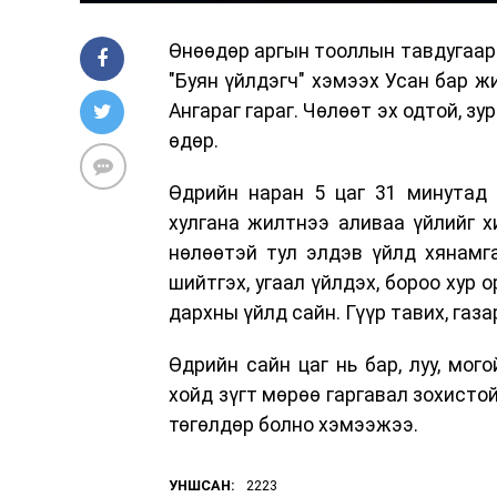
Өнөөдөр аргын тооллын тавдугаар 
"Буян үйлдэгч" хэмээх Усан бар ж
Ангараг гараг. Чөлөөт эх одтой, з
өдөр.
Өдрийн наран 5 цаг 31 минутад 
хулгана жилтнээ аливаа үйлийг х
нөлөөтэй тул элдэв үйлд хянамг
шийтгэх, угаал үйлдэх, бороо хур о
дархны үйлд сайн. Гүүр тавих, газа
Өдрийн сайн цаг нь бар, луу, мого
хойд зүгт мөрөө гаргавал зохистой
төгөлдөр болно хэмээжээ.
УНШСАН:
2223