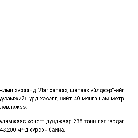
га хурлыг зохион байгуулах Үндэсний хорооны
ар, Автотээврийн үндэсний төв болон Тээврийн
аагчид чиг үүргийнхээ хүрээнд мэдээлэл өгч,
аны Зам тээврийн хяналт, төлөвлөлт, зохион
илтэн, цагдаагийн дэд хурандаа Т.Ганзориг
т, аюулгүй ажиллагаа болон олон улсын арга
х асуудлын талаар мэдээлэл өгсөн байна.
лын хүрээнд “Лаг хатаах, шатаах үйлдвэр”-ийг
 төлөөлөгчдийн тээврийн үйлчилгээг аюулгүй,
ууламжийн урд хэсэгт, нийт 40 мянган ам метр
лах, үйлчилгээний нэгдсэн стандарт, сахилга
өлөвлөжээ.
жлын нэг хэсэг гэж
Зам, тээврийн яамнаас
уламжаас хоногт дунджаар 238 тонн лаг гардаг
3,200 м³-д хүрсэн байна.