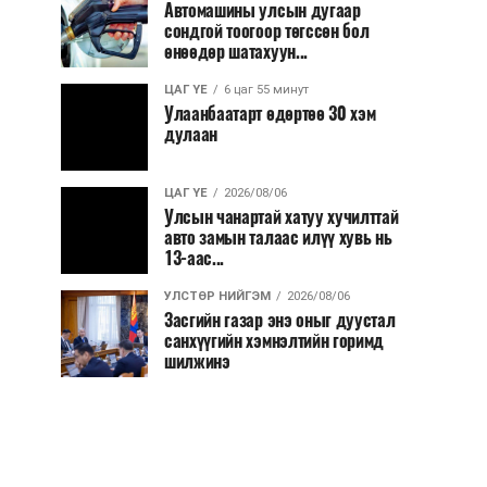
Автомашины улсын дугаар
сондгой тоогоор төгссөн бол
өнөөдөр шатахуун...
ЦАГ ҮЕ
6 цаг 55 минут
Улаанбаатарт өдөртөө 30 хэм
дулаан
ЦАГ ҮЕ
2026/08/06
Улсын чанартай хатуу хучилттай
авто замын талаас илүү хувь нь
13-аас...
УЛСТӨР НИЙГЭМ
2026/08/06
Засгийн газар энэ оныг дуустал
санхүүгийн хэмнэлтийн горимд
шилжинэ