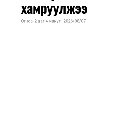
хамруулжээ
Огноо:
2 цаг 4 минут
,
2026/08/07