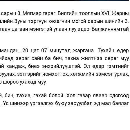
сарын 3. Мягмар гараг. Билгийн тооллын XVII Жарны
илийн Зуны тэргүүн хөхөгчин могой сарын шинийн 3.
ургаан цагаан мэнгэтэй улаан луу өдөр. Балжиннямтай
мандан, 20 цаг 07 минутад жаргана. Тухайн өдөр
ийхэд эерэг сайн ба бич, тахиа жилтнээ сөрөг муу
ай хандаж, биеэ энхрийлүүштэй. Эл өдөр гэмтнийг
руулах, зэтгэрийг номхотгох, хөгжмийн зэмсэг урлах,
р шороо ухахад муу.
й, бич, тахиа, гахай болой. Хол газар яваар одогсод
. Үс шинээр үргээлгэх буюу засуулбал эд мал баялаг