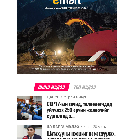
ШИНЭ МЭДЭЭ
ТОП МЭДЭЭ
ЦАГ ҮЕ
2 цаг 4 минут
COP17-ын зочид, төлөөлөгчдөд
үйлчлэх 250 орчим жолоочийг
сургалтад х...
ШУДАРГА МЭДЭЭ
4 цаг 28 минут
Шатахууны нөөцийг нэмэгдүүлэх,