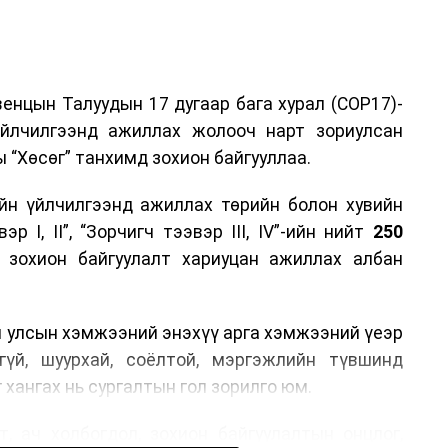
енцын Талуудын 17 дугаар бага хурал (COP17)-
үйлчилгээнд ажиллах жолооч нарт зориулсан
 “Хөсөг” танхимд зохион байгууллаа.
йн үйлчилгээнд ажиллах төрийн болон хувийн
р I, II”, “Зорчигч тээвэр III, IV”-ийн нийт
250
н зохион байгуулалт хариуцан ажиллах албан
н улсын хэмжээний энэхүү арга хэмжээний үеэр
гүй, шуурхай, соёлтой, мэргэжлийн түвшинд
 хангах нь сургалтын гол зорилго юм.
, ач холбогдол, зохион байгуулалтын онцлог,