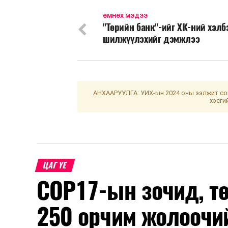
ӨМНӨХ МЭДЭЭ
"Төрийн банк"-ийг ХК-ний хэлб
шилжүүлэхийг дэмжлээ
АНХААРУУЛГА: УИХ-ын 2024 оны ээлжит сон
хэсги
ЦАГ ҮЕ
COP17-ын зочид, т
250 орчим жолоочи