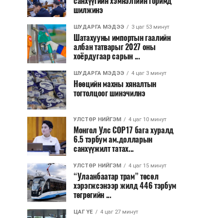
санхүүгийн хэмнэлтийн горимд
шилжинэ
ШУДАРГА МЭДЭЭ
3 цаг 53 минут
Шатахууны импортын гаалийн
албан татварыг 2027 оны
хоёрдугаар сарын ...
ШУДАРГА МЭДЭЭ
4 цаг 3 минут
Нөөцийн махны хяналтын
тогтолцоог шинэчилнэ
УЛСТӨР НИЙГЭМ
4 цаг 10 минут
Монгол Улс COP17 бага хуралд
6.5 тэрбум ам.долларын
санхүүжилт татах...
УЛСТӨР НИЙГЭМ
4 цаг 15 минут
“Улаанбаатар трам” төсөл
хэрэгжсэнээр жилд 446 тэрбум
төгрөгийн ...
ЦАГ ҮЕ
4 цаг 27 минут