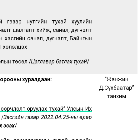
й газар нутгийн тухай хуулийн
алт шалгалт хийж, санал, дүгнэлт
н хэсгийн санал, дүгнэлт, Байнгын
л хэлэлцэх
олын төсөл /
Цаглавар батлах тухай
/
хорооны хуралдаан:
“Жанжин
Д.Сүхбаатар”
танхим
өөрчлөлт оруулах тухай” Улсын Их
/
Засгийн газар 2022.04.25-ны өдөр
х эсэх
/