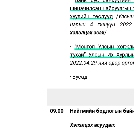
·
Банк бус санхүүгийн
шинэчилсэн найруулгын 
хуулийн төслүүд
/
Улсын
нарын 4 гишүүн 2022.0
хэлэлцэх эсэх
/
·
“Монгол Улсын хөгжл
тухай” Улсын Их Хурлы
2022.04.29-ний өдөр өргө
· Бусад
09.00
Нийгмийн бодлогын байн
Хэлэлцэх асуудал: