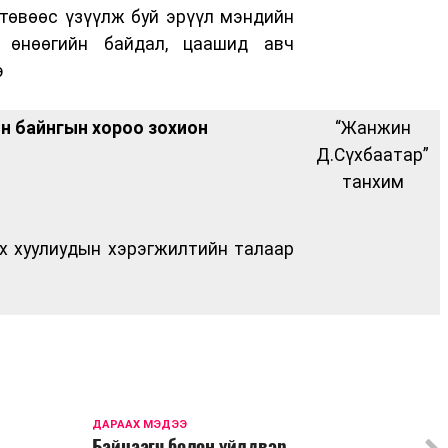
 төвөөс үзүүлж буй эрүүл мэндийн
й өнөөгийн байдал, цаашид авч
э
н байнгын хороо зохион
“Жанжин
Д.Сүхбаатар”
танхим
х хуулиудын хэрэгжилтийн талаар
ДАРААХ МЭДЭЭ
Байцаагч болон үйлдвэр,