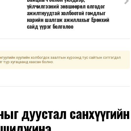
үйлчилгээний зөвшөөрөл олгодог
ажилтнуудтай холбоотой гомдлыг
нарийн шалгаж ажиллахыг Ерөнхий
сайд үүрэг болголоо
гуулийн хуулийн холбогдох заалтын хүрээнд тус сайтын сэтгэгдэл
йг түр хугацаанд хаасан болно.
оныг дуустал санхүүгийн
 шилжинэ