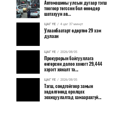
Автомашины улсын дугаар тэгш
тоогоор төгссөн бол өнөөдөр
шатахуун ав...
ЦАГ ҮЕ
4 цаг 37 минут
Улаанбаатарт өдөртөө 29 хэм
дулаан
ЦАГ ҮЕ
2026/08/05
Прокурорын байгууллага
өнгөрсөн долоо хоногт 29,444
хэрэгт хяналт та...
ЦАГ ҮЕ
2026/08/05
Тэгш, сондгойгоор замын
хөдөлгөөнд оролцох
зохицуулалтад хамаарахгүй...