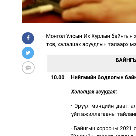
Монгол Улсын Их Хурлын байнгын х
тов, хэлэлцэх асуудлын талаарх м
БАЙНГ
10.00
Нийгмийн бодлогын бай
Хэлэлцэх асуудал:
· Эрүүл мэндийн даатга
үйл ажиллагааны тайлан
· Байнгын хорооны 2021 