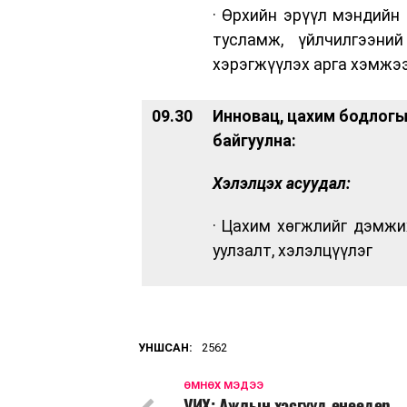
· Өрхийн эрүүл мэндийн
тусламж, үйлчилгээни
хэрэгжүүлэх арга хэмжэ
09.30
Инновац, цахим бодлогы
байгуулна:
Хэлэлцэх асуудал:
· Цахим хөгжлийг дэмжи
уулзалт, хэлэлцүүлэг
УНШСАН:
2562
ӨМНӨХ МЭДЭЭ
УИХ: Ажлын хэсгүүд өнөөдөр