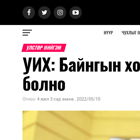
НҮҮР
ЧУХЛЫГ 
УЛСТӨР НИЙГЭМ
УИХ: Байнгын х
болно
Огноо:
4 жил 3 сар.өмнө
,
2022/05/10