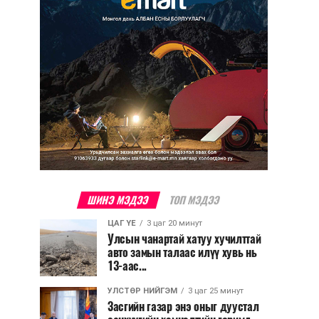
ШИНЭ МЭДЭЭ
ТОП МЭДЭЭ
ЦАГ ҮЕ
3 цаг 20 минут
Улсын чанартай хатуу хучилттай
авто замын талаас илүү хувь нь
13-аас...
УЛСТӨР НИЙГЭМ
3 цаг 25 минут
Засгийн газар энэ оныг дуустал