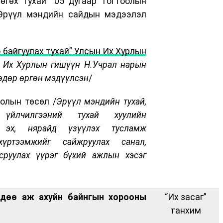
 өгөх тухай” 05 дугаар тогтоолын
Эрүүл мэндийн сайдын мэдээлэл
 байгуулах тухай” Улсын Их Хурлын
 Их Хурлын гишүүн Н.Учрал нарын
өдөр өргөн мэдүүлсэн
/
оолын төсөл /
Эрүүл мэндийн тухай,
 үйлчилгээний тухай хуулийн
д эх, нярайд үзүүлэх тусламж
хүртээмжийг сайжруулах санал,
сруулах үүрэг бүхий ажлын хэсэг
хөдөө аж ахуйн байнгын хорооны
“Их засаг”
танхим