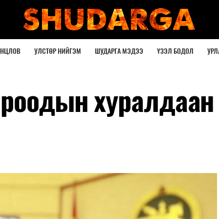
ОНЦЛОВ
УЛСТӨР НИЙГЭМ
ШУДАРГА МЭДЭЭ
ҮЗЭЛ БОДОЛ
УРЛ
ороодын хуралдаан