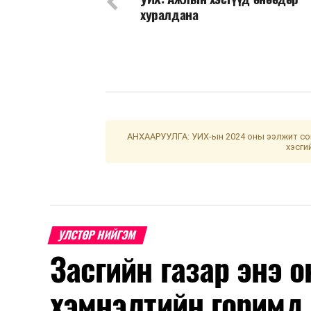
хуралдана
АНХААРУУЛГА: УИХ-ын 2024 оны ээлжит сон
хэсги
УЛСТӨР НИЙГЭМ
Засгийн газар энэ 
хэмнэлтийн горимд