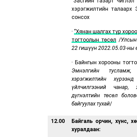
“Засгийн газарт чиглэл
хэрэгжилтийн талаарх 
сонсох
·
“Хянан шалгах түр хороо
тогтоолын төсөл
/
Улсын
22 гишүүн 2022.05.03-ны 
· Байнгын хорооны тогт
Эмнэлгийн тусламж,
хэрэгжилтийн хүрээн
үйлчилгээний чанар, 
дүгнэлтийн төсөл болов
байгуулах тухай
/
12.00
Байгаль орчин, хүнс, 
хуралдаан: