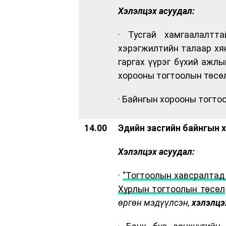
Хэлэлцэх асуудал:
· Тусгай хамгаалалтта
хэрэгжилтийн талаар хян
гаргах үүрэг бүхий ажлы
хорооны тогтоолын төсө
· Байнгын хорооны тогто
14.00
Эдийн засгийн байнгын 
Хэлэлцэх асуудал:
·
“Тогтоолын хавсралтад 
Хурлын тогтоолын төсөл
өргөн мэдүүлсэн,
хэлэлцэ