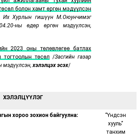
 үйл ажиллагааны тухай хуулийн
төсөл болон хамт өргөн мэдүүлсэн
 Их Хурлын гишүүн М.Оюунчимэг
4.20-ны өдөр өргөн мэдүүлсэн,
ийн 2023 оны төлөвлөгөө батлах
н тогтоолын төсөл
/
Засгийн газар
н мэдүүлсэн,
хэлэлцэх эсэх
/
ХЭЛЭЛЦҮҮЛЭГ
гын хороо зохион байгуулна:
“Үндсэн
хууль”
танхим