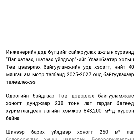
холбогдох байгууллагуудын уялдаа холбоо, аюулгүй
ажиллагааны чиглэлээр жолооч нарыг сургалт, арга
зүйгээр хангаж байна.
Мөн зам тээврийн осол, саатал болон бусад эрсдэл,
онцгой нөхцөл үүссэн үед авах арга хэмжээ, ачаалал
ихтэй нөхцөлд тайван, зөв, шуурхай шийдвэр гаргах,
Инженерийн дэд бүтцийг сайжруулах ажлын хүрээнд
өдөр тутмын ажлын бэлэн байдлыг хангах зэрэг
“Лаг хатаах, шатаах үйлдвэр”-ийг Улаанбаатар хотын
практик ур чадварыг сургалтын хөтөлбөрт тусгажээ.
Төв цэвэрлэх байгууламжийн урд хэсэгт, нийт 40
мянган ам метр талбайд 2025-2027 онд байгуулахаар
Сургалтыг танилцуулах лекц, асуулт-хариулт,
төлөвлөжээ.
жишээнд суурилсан сургалт, багаар ажиллах дасгал,
маршрут болон тээвэрлэлтийн урсгалын зураглалтай
Одоогийн байдлаар Төв цэвэрлэх байгууламжаас
танилцах, онцгой нөхцөлд ажиллах дадлага зэрэг
хоногт дунджаар 238 тонн лаг гардаг бөгөөд
онол, практик хосолсон хэлбэрээр зохион байгуулж
хуримтлагдсан лагийн хэмжээ 843,200 м³-д хүрсэн
байна.
байна.
Сургалтын үеэр COP17 олон улсын бага хурлыг
Шинээр барих үйлдвэр хоногт 250 м³ лаг
зохион байгуулах Үндэсний хорооны Ажлын алба,
боловсруулах хүчин чадалтай. Боловсруулалтын