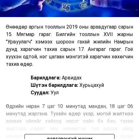
Өнөөдөр аргын тооллын 2019 оны аравдугаар сарын
15. Мягмар гараг. Билгийн тооллын XVII жарны
"Урвуулагч" хэмээх шороон гахай жилийн Намрын
дунд харагчин тахиа сарын 17. Ангараг гараг. Гоё
хүүхэн одтой, нэг цагаан мэнгэтэй харагчин хөхөгчин
тахиа өдөр.
Барилдлага:
Арвидах
Шүтэн барилдлага:
Хурьцахуй
Суудал:
Уул
Өдрийн наран 7 цаг 10 минутад мандан, 18 цаг 06
минутад жаргана. Тухайн өдөр үхэр, могой жилтнээ
аливаа үйлийг хийхэд эерэг сайн ба бич, тахиа
жилтнээ сөрөг муу нөлөөтэй тул элдэв үйлд
хянамгай хандаж, биеэ энхрийлүүштэй. Эл өдөр