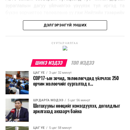
Ийнхүү лаг хатаах, шатаах технологийг лагийн
зураглалын дагуу үйлчилгээ үзүүлэх тул иргэд та
эзлэхүүнийг бууруулахын зэрэгцээ эрчим хүч
бүхэн зорчилтоо төлөвлөнө үү
гэж Нийтийн тээврийн
үйлдвэрлэх, нөөцийг дахин ашиглах чиглэлээр олон
бодлогын газраас мэдээллээ.
улсад өргөн ашиглаж байна.
ДЭЛГЭРЭНГҮЙ УНШИХ
СУРТАЛЧИЛГАА
ШИНЭ МЭДЭЭ
ТОП МЭДЭЭ
ЦАГ ҮЕ
3 цаг 32 минут
COP17-ын зочид, төлөөлөгчдөд үйлчлэх 250
орчим жолоочийг сургалтад х...
ШУДАРГА МЭДЭЭ
5 цаг 56 минут
Шатахууны нөөцийг нэмэгдүүлэх, доголдлыг
арилгахад анхаарч байна
ЦАГ ҮЕ
5 цаг 58 минут