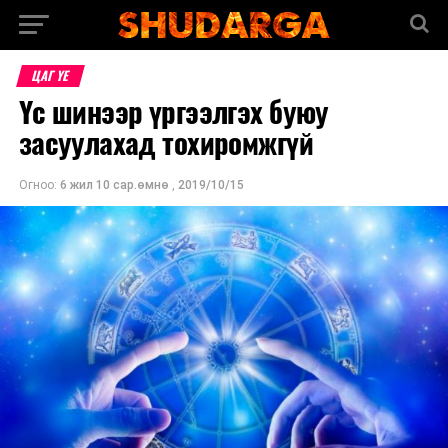
ЦАГ ҮЕ
Үс шинээр үргээлгэх буюу
засуулахад тохиромжгүй
Огноо:
6 жил 10 сар.өмнө
,
2019/10/15