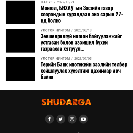
ЦАГ ҮЕ
2022/10/21
Монгол, БНХАУ-ын Засгийн газар
хоорондын хуралдаан энэ сарын 27-
нд болно
УЛСТӨР НИЙГЭМ
2025/08/18
Зөвшөөрөлгүй ногоон байгууламжийг
устгасан болон эзэмшил бүхий
газраасаа хэтрүүл...
УЛСТӨР НИЙГЭМ
2021/07/05
Төрийн Банк ипотекийн зээлийн төлбөр
хойшлуулах хүсэлтийг цахимаар авч
байна