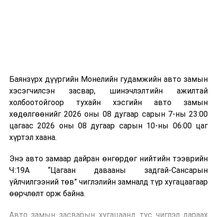
зориулалттай. Лагийг өндөр температурт шатааснаар
эзлэхүүн нь 90 хүртэл хувиар буурч, бактери, вирус
болон бусад өвчин үүсгэгч бичил биетнийг устгах
боломжтой.
Түүнчлэн шаталтын явцад үүсэх дулааныг цахилгаан
болон дулааны эрчим хүч үйлдвэрлэхэд ашиглаж
Баянзүрх дүүргийн Монелийн гудамжийн авто замын
болдог. Зарим технологийн хувьд шаталтын дараа
хэсэгчилсэн засвар, шинэчлэлтийн ажилтай
үлдэх үнснээс фосфор зэрэг ашигт эрдсийг сэргээн
холбоотойгоор тухайн хэсгийн авто замын
авах боломжтой аж.
хөдөлгөөнийг 2026 оны 08 дугаар сарын 7-ны 23:00
цагаас 2026 оны 08 дугаар сарын 10-ны 06:00 цаг
Япон, Герман, Швейцар, Нидерланд, Өмнөд Солонгос
хүртэл хаана.
зэрэг улс лаг хатаах, шатаах технологийг ашиглаж
байна. Тухайлбал, Германд лаг шатаах үйлдвэрээс
Энэ авто замаар дайран өнгөрдөг нийтийн тээврийн
гарсан үнснээс фосфор сэргээн авах технологи
Ч:19А “Цагаан давааны задгай-Сансарын
ашигладаг бол Нидерландад төвлөрсөн лаг
үйлчилгээний төв” чиглэлийн замналд түр хугацаагаар
боловсруулах үйлдвэрүүдээр дулаан, цахилгаан
өөрчлөлт орж байна.
эрчим хүч үйлдвэрлэдэг.
Авто замын засварын хугацаанд тус чиглэл дараах