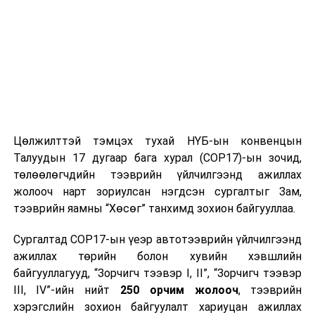
Цөлжилттэй тэмцэх тухай НҮБ-ын конвенцын
Талуудын 17 дугаар бага хурал (COP17)-ын зочид,
төлөөлөгчдийн тээврийн үйлчилгээнд ажиллах
жолооч нарт зориулсан нэгдсэн сургалтыг Зам,
тээврийн яамны “Хөсөг” танхимд зохион байгууллаа.
Сургалтад COP17-ын үеэр автотээврийн үйлчилгээнд
ажиллах төрийн болон хувийн хэвшлийн
байгууллагууд, “Зорчигч тээвэр I, II”, “Зорчигч тээвэр
III, IV”-ийн нийт
250 орчим жолооч
, тээврийн
хэрэгслийн зохион байгуулалт хариуцан ажиллах