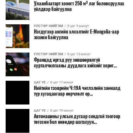
Улаанбаатарт хоногт 250 м³ лаг боловсруулах
үйлдвэр байгуулна
УЛСТӨР НИЙГЭМ
8 цаг 9 минут
Нэгдүгээр ангийн элсэлтийг E-Mongolia-аар
зохион байгуулна
УЛСТӨР НИЙГЭМ
8 цаг 13 минут
Францад иргэд рүү зөвшөөрөлгүй
сурталчилгааны дуудлага хийхийг хориг...
ЦАГ ҮЕ
8 цаг 17 минут
Нийтийн тээврийн Ч:19А чиглэлийн замналд
түр хугацаагаар өөрчлөлт ор...
ЦАГ ҮЕ
8 цаг 19 минут
Автомашины улсын дугаар сондгой тоогоор
төгссөн бол өнөөдөр шатахуун...