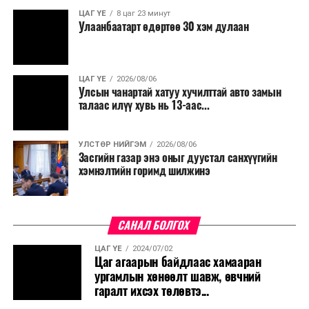
ЦАГ ҮЕ
8 цаг 23 минут
Улаанбаатарт өдөртөө 30 хэм дулаан
ЦАГ ҮЕ
2026/08/06
Улсын чанартай хатуу хучилттай авто замын
талаас илүү хувь нь 13-аас...
УЛСТӨР НИЙГЭМ
2026/08/06
Засгийн газар энэ оныг дуустал санхүүгийн
хэмнэлтийн горимд шилжинэ
САНАЛ БОЛГОХ
ЦАГ ҮЕ
2024/07/02
Цаг агаарын байдлаас хамааран
ургамлын хөнөөлт шавж, өвчний
гаралт ихсэх төлөвтэ...